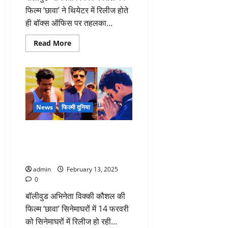
फिल्म ‘छावा’ ने थियेटर में रिलीज होते
ही बॉक्स ऑफिस पर तहलका...
Read
Read More
more
about
‘छावा’
ने
ओपनिंग
डे
पर
बॉक्स
ऑफिस
News
फिल्मी दुनिया
पर
मचाया
तहलका,
विक्की कौशल ने प्रयागराज महाकुंभ में
ट्रेड
एक्सपर्ट
लगाई आस्था की डुबकी, कहा – ‘मैं
तरण
बहुत भाग्यशाली’
आदर्श
ने
admin
February 13, 2025
फिल्म
को
0
बताया
शानदार
बॉलीवुड अभिनेता विक्की कौशल की
फिल्म ‘छावा’ सिनेमाघरों में 14 फरवरी
को सिनेमाघरों में रिलीज हो रही...