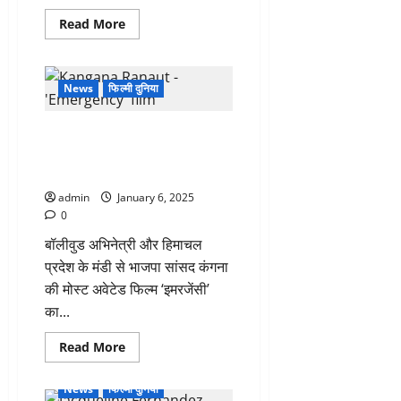
Read
Read More
more
about
विक्की
कौशल
ने
News
फिल्मी दुनिया
प्रयागराज
महाकुंभ
में
कंगना की फिल्म ‘इमरजेंसी’ का दूसरा
लगाई
आस्था
ट्रेलर रिलीज, 17 जनवरी को होगी
की
सिनेमाघरों में रिलीज
डुबकी,
कहा
admin
January 6, 2025
–
‘मैं
0
बहुत
भाग्यशाली’
बॉलीवुड अभिनेत्री और हिमाचल
प्रदेश के मंडी से भाजपा सांसद कंगना
की मोस्ट अवेटेड फिल्म ‘इमरजेंसी’
का...
Read
Read More
more
about
कंगना
News
फिल्मी दुनिया
की