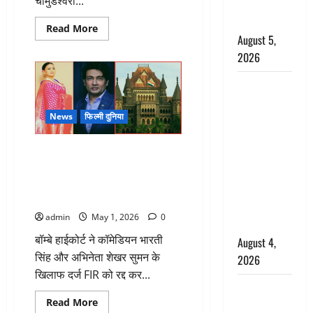
चामुंडेश्वरी...
अश्वत्थामा का
किरदार
Read
Read More
more
August 5,
about
2026
मैसूर
स्थित
चामुंडेश्वरी
Haridwar :
मंदिर
पहुंचे
CM धामी ने
रणवीर
सिंह,
News
फिल्मी दुनिया
चरण धोकर
माथा
टेककर
किया
माँगी
भारती सिंह और शेखर सुमन को
कांवड़ियों का
क्षमा,
कर्नाटक
हाईकोर्ट से मिली बड़ी राहत, मजहबी
स्वागत,
हाईकोर्ट
टिप्पणी के मामले में 14 साल पुरानी
ने
शिवभक्तों पर
दिए
FIR रद्द
थे
हेलीकाॅप्टर से
आदेश
admin
May 1, 2026
0
पुष्पवर्षा
बॉम्बे हाईकोर्ट ने कॉमेडियन भारती
August 4,
सिंह और अभिनेता शेखर सुमन के
2026
खिलाफ दर्ज FIR को रद्द कर...
तमिलनाडु में
Read
Read More
डबल मीनिंग
more