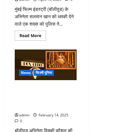
न
फिल्म
मुंबई फिल्म इंडस्ट्री (बॉलीवुड) के
रिलीज
करूँगा’
अभिनेता सलमान खान को धमकी देने
वाले एक शख्स को पुलिस ने...
Read
Read More
more
about
सलमान
खान
को
धमकी
देने
वाला
निकला
News
फिल्मी दुनिया
मानसिक
रूप
से
‘छावा’ ने ओपनिंग डे पर बॉक्स ऑफिस
बीमार,
26
पर मचाया तहलका, ट्रेड एक्सपर्ट
वर्षीय
तरण आदर्श ने फिल्म को बताया
संदिग्ध
का
शानदार
चल
रहा
admin
February 14, 2025
है
0
दिमागी
इलाज
बॉलीवुड अभिनेता विक्की कौशल की