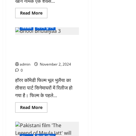
खान नामक एक शख्स...
जानकारी
Read
Read More
more
about
Bollywood
News
फिल्मी दुनिया
:
सलमान
के
Bhool Bhulaiyaa 3 Review: हॉरर
बाद
अब
और कॉमेडी का ओवर डोज, दिलचस्प
शाहरुख
खान
कहानी, लेकिन कमजोर स्क्रीनप्ले
को
मिली
admin
November 2, 2024
फोन
0
पर
धमकी,
हॉरर कॉमेडी फिल्म भूल भुलैया का
मुंबई
पुलिस
तीसरा पार्ट सिनेमाघरों में रिलीज हो
ने
केस
गया है। फिल्म के पहले...
दर्ज
किया
Read
Read More
more
about
Bhool
Bhulaiyaa
3
Review: