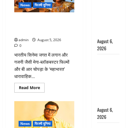
नवजात को
News
फिल्मी दुनिया
छोड़ा, रोने की
आवाज सुन
लगान-गजनी फेम एक्टर प्रदीप रावत
का निधन, ‘महाभारत’ में निभाया था
ग्रामीणों ने
अश्वत्थामा का किरदार
बचाई जान
admin
August 5, 2026
August 6,
0
2026
भारतीय सिनेमा जगत में लगान और
अतीक अहमद
गजनी जैसी मेगा-ब्लॉकबस्टर फिल्मों
के छोटे बेटे
और बी आर चोपड़ा के ‘महाभारत’
की सड़क
धारावाहिक...
हादसे में मौत,
Read
जेल में बंद भाई
Read More
more
से मिलने जा
about
लगान-
रहा था
गजनी
फेम
August 6,
एक्टर
प्रदीप
2026
रावत
का
News
फिल्मी दुनिया
निधन,