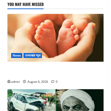
मौला
YOU MAY HAVE MISSED
जट’,
रिलीज
पर
लगा
बैन
News
उत्तराखंड न्यूज
Chamoli : उफनते गधेरे के पास नवजात को छोड़ा, रोने की
आवाज सुन ग्रामीणों ने बचाई जान
admin
August 6, 2026
0