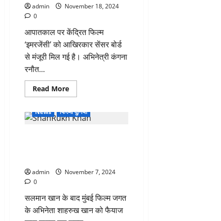
घर
admin
November 18, 2024
बुलाया,
0
फिर
की
रेप
आपातकाल पर केंद्रित फिल्म
की
‘इमरजेंसी’ को आखिरकार सेंसर बोर्ड
कोशिश
से मंजूरी मिल गई है। अभिनेत्री कंगना
रनौत...
Read
Read More
more
about
कंगना
News
फिल्मी दुनिया
रनौत
की
फिल्म
Bollywood : सलमान के बाद अब
इमरजेंसी
अगले
शाहरुख खान को मिली फोन पर
साल
जनवरी
धमकी, मुंबई पुलिस ने केस दर्ज किया
में
होगी
admin
November 7, 2024
रिलीज,
0
अभिनेत्री
ने
सलमान खान के बाद मुंबई फिल्म जगत
सोशल
मीडिया
के अभिनेता शाहरुख खान को फैयाज
पर
दी