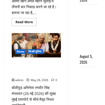
2026
आमिर खान अगले महीने जुलाई में
तीसरी बार निकाह करने जा रहे है।
पिथौरागढ़
बताया जा रहा है,...
पुलिस का
बड़ा एक्शन,
Read
Read More
more
जंतर-मंतर पर
about
Bollywood
इस्तीफा
:
61
लहराने वाला
की
शेर सिंह
उम्र
में
बर्खास्त
आमिर
News
फिल्मी दुनिया
खान
August 5,
के
सिर
2026
मैसूर स्थित चामुंडेश्वरी मंदिर पहुंचे
फिर
सजेगा
रणवीर सिंह, माथा टेककर माँगी क्षमा,
सेहरा,
लगान-गजनी
कर्नाटक हाईकोर्ट ने दिए थे आदेश
जुलाई
फेम एक्टर
में
admin
May 26, 2026
0
तीसरी
प्रदीप रावत
बार
बनेंगे
बॉलीवुड अभिनेता रणवीर सिंह
का निधन,
दूल्हा
मंगलवार (26 मई 2026) की सुबह
‘महाभारत’ में
मुंबई एयरपोर्ट से सीधे मैसूर स्थित
निभाया था