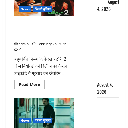
वाले
आरोप
August
एक्टर
4, 2026
गेविन
News
फिल्मी दुनिया
पैकर्ड
की
Dehradun :
गुमनाम
फिल्म ‘द केरला स्टोरी-2’ के मेकर्स को
कहानी
अपहरण की
बड़ा झटका, हाईकोर्ट ने सुनवाई पूरी
घटना का
होने तक रिलीज पर लगाई रोक
खुलासा,
admin
February 26, 2026
कलयुगी मां
0
निकली 15
बहुचर्चित फिल्म ‘द केरल स्टोरी 2-
साल की
गोज बियॉन्ड’ की रिलीज पर केरल
नाबालिग बेटी
हाईकोर्ट ने गुरुवार को अंतरिम...
की सौदेबाज
August 4,
Read
Read More
more
2026
about
फिल्म
‘द
Haridwar :
केरला
स्टोरी-2’
धर्मनगरी में
के
मेकर्स
हर-हर महादेव
को
News
फिल्मी दुनिया
की गूंज,
बड़ा