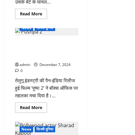
उसके बेटे के घायल...
नाराज
हुए
एक्टर
Read
Read More
more
about
पुष्पा-2
News
फिल्मी दुनिया
के
प्रीमियर
शो
अल्लू अर्जुन की ‘पुष्पा 2 ने दो दिन में
के
दौरान
की बंपर कमाई, फिल्म ने बनाए कई नए
मची
भगदड़
रिकॉर्ड
मामले
में
admin
December 7, 2024
एक्शन,
0
थिएटर
मालिक
तेलुगू इंडस्ट्री की पैन-इंडिया रिलीज
समेत
3
हुई फिल्म ‘पुष्पा 2’ ने बॉक्स ऑफिस पर
आरोपी
गिरफ्तार
तहलका मचा दिया है।...
Read
Read More
more
about
अल्लू
अर्जुन
की
News
फिल्मी दुनिया
‘पुष्पा