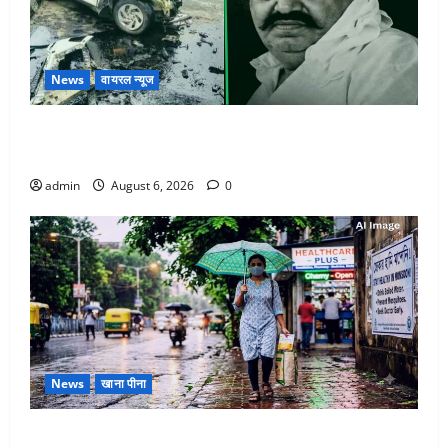
News
वायरल न्यूज
अतीक अहमद के छोटे बेटे की सड़क हादसे में मौत, जेल में बंद
भाई से मिलने जा रहा था
admin
August 6, 2026
0
News
खाना पीना
Monsoon Special : मानसून के महीने में रखे सेहत का ख्याल