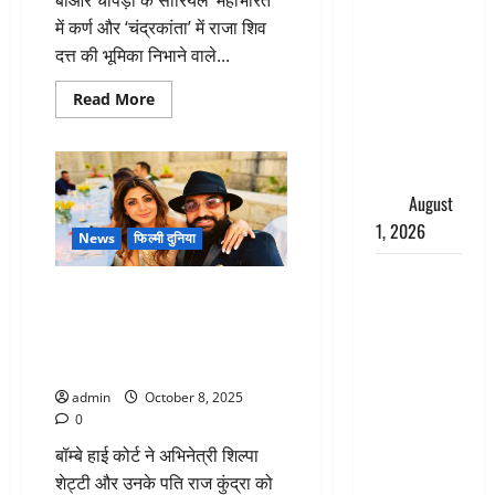
Andhra
में कर्ण और ‘चंद्रकांता’ में राजा शिव
Pradesh:
दत्त की भूमिका निभाने वाले...
मौत के बाद
जिंदा हुई
Read
Read More
more
महिला, अंतिम
about
‘महाभारत’
संस्कार से
फेम
पहले लौटी
एक्टर
पंकज
सांस
August
धीर
का
1, 2026
निधन,
News
फिल्मी दुनिया
लंबे
समय
Nainital:
से
शिल्पा शेट्टी-राज कुंद्रा को बॉम्बे
जूझ
छेड़छाड़ करने
रहे
हाईकोर्ट से झटका, कोर्ट ने कहा-
वालों को
थे
विदेश जाना है तो पहले जमा करो 60
कैंसर
सिखाया
से
करोड़
सबक,
admin
October 8, 2025
मनचलों का
0
मुंह किया
बॉम्बे हाई कोर्ट ने अभिनेत्री शिल्पा
काला, लगाई
शेट्टी और उनके पति राज कुंद्रा को