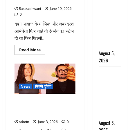
पुरी
Uttarakhand
Rastradhwani
June 19, 2026
: प्रदेश के इन
0
जिलों में
दबंग आवाज के मालिक और जबरदस्त
बारिश का
अभिनेता फिर चाहे वो रंगमंच का स्टेज
अलर्ट, जानें
हो या फिर फ़िल्मी...
कहां-कहां
बरसेंगे मेघ
Read
Read More
August 5,
more
about
2026
Bollywood
Cinema
:
Hindi
हिंदी
फिल्मों
Horror
के
Story : जंगल
सबसे
News
फिल्मी दुनिया
ताकतवर
की प्रेतात्मा
खलनायक
अमरीश
(The Spirit
Bollywood : 61 की उम्र में आमिर
पुरी
खान के सिर फिर सजेगा सेहरा, जुलाई
of the
में तीसरी बार बनेंगे दूल्हा
Jungle)
admin
June 3, 2026
0
August 5,