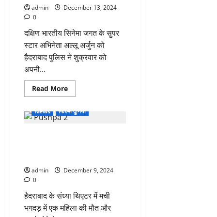
चंद्रशेखर,
admin
December 13, 2024
जेल
से
0
लिखे
पत्र
दक्षिण भारतीय सिनेमा जगत के सुपर
में
खास
स्टार अभिनेता अल्लू अर्जुन को
तोहफे
हैदराबाद पुलिस ने शुक्रवार को
का
जिक्र
अपनी...
किया
Read
Read More
more
about
हैदराबाद
News
फिल्मी दुनिया
के
थिएटर
में
पुष्पा-2 के प्रीमियर शो के दौरान मची
मची
भगदड़
भगदड़ मामले में एक्शन, थिएटर मालिक
मामले
में
समेत 3 आरोपी गिरफ्तार
अल्लू
अर्जुन
admin
December 9, 2024
को
0
जमानत,
गिरफ्तारी
हैदराबाद के संध्या थिएटर में मची
के
तरीके
भगदड़ में एक महिला की मौत और
से
हुए