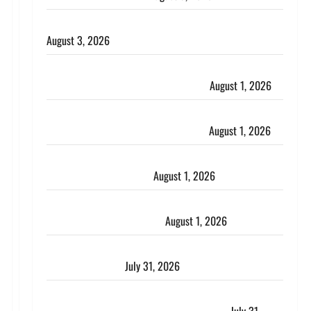
हिन्दू सनातन संस्कृति में शिखा बंधन का वैज्ञानिक महत्व
August 3, 2026
Haridwar : सनातन के अपमान पर भड़के CM धामी, बोले-
‘पप्पू’ गैंग ने भगवाधारियों का उड़ाया मजाक’
August 1, 2026
Dehradun : सृष्टि कंडारी मौत मामले में बड़ा एक्शन, दून
पुलिस ने पति और ननद को किया गिरफ्तार
August 1, 2026
Andhra Pradesh: मौत के बाद जिंदा हुई महिला, अंतिम
संस्कार से पहले लौटी सांस
August 1, 2026
Nainital: छेड़छाड़ करने वालों को सिखाया सबक, मनचलों का
मुंह किया काला, लगाई कंडाली
August 1, 2026
संसद परिसर में भगवा पहन पप्पू यादव की नौटंकी, संत समाज
ने जताई घोर आपत्ति
July 31, 2026
Haldwani: युवती ने मुस्लिम युवक पर पहचान छिपाने का