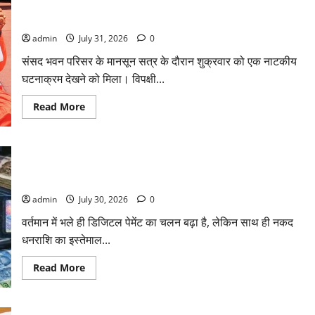
संसद परिसर में भगवा पहन पप्पू यादव की नौटंकी, संत समाज ने जताई घोर
शरण
सिंह
आपत्ति
को
बड़ी
admin
July 31, 2026
0
राहत,
कोर्ट
संसद भवन परिसर के मानसून सत्र के दौरान शुक्रवार को एक नाटकीय
ने
यौन
घटनाक्रम देखने को मिला। विपक्षी...
उत्पीड़न
मामले
में
Read
Read More
किया
more
बाइज्जत
about
बरी
संसद
परिसर
में
करेंसी व्यवस्था में बड़ा बदलाव: भारत सरकार ने ₹10 और ₹20 के
भगवा
पहन
प्लास्टिक नोट के ट्रायल को दी मंजूरी
पप्पू
यादव
admin
July 30, 2026
0
की
नौटंकी,
वर्तमान में भले ही डिजिटल पेमेंट का चलन बढ़ा है, लेकिन साथ ही नकद
संत
समाज
धनराशि का इस्तेमाल...
ने
जताई
घोर
Read
Read More
आपत्ति
more
about
करेंसी
व्यवस्था