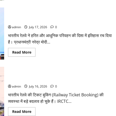
होने
विदेशी
देंगे’
फंडिंग
के
भारतीय रेलवे में नए युग की शुरुआत : PM मोदी ने स्वदेशी हाइड्रोजन ट्रेन
जरिये
भारत
को दिखाई हरी झंडी
में
अवैध
admin
July 17, 2026
0
घुसपैठ
का
भारतीय रेलवे ने हरित और आधुनिक परिवहन की दिशा में इतिहास रच दिया
गंदा
खेल,
है। प्रधानमंत्री नरेद्र मोदी...
ईडी
की
जांच
Read
Read More
में
more
बड़े
about
खुलासे
भारतीय
रेलवे
में
IRCTC की नई वेबसाइट लॉन्च, फास्ट हुई रेलवे की टिकट बुकिंग, नहीं
नए
युग
आया कैप्चा कोड,
की
शुरुआत
admin
July 16, 2026
0
:
PM
भारतीय रेलवे की टिकट बुकिंग (Railway Ticket Booking) की
मोदी
ने
व्यवस्था में बड़े बदलाव हो चुके हैं। IRCTC...
स्वदेशी
हाइड्रोजन
ट्रेन
Read
Read More
को
more