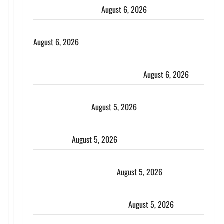
भाई से मिलने जा रहा था
August 6, 2026
Monsoon Special : मानसून के महीने में रखे सेहत का ख्याल
August 6, 2026
Dehradun: साइबर ठगों ने बुजुर्ग को लगाया लाखों का चूना,
डिजिटल अरेस्ट कर ठग लिए ₹13 लाख
August 6, 2026
Uttarakhand : प्रदेश के इन जिलों में बारिश का अलर्ट, जानें
कहां-कहां बरसेंगे मेघ
August 5, 2026
Hindi Horror Story : जंगल की प्रेतात्मा (The Spirit of
the Jungle)
August 5, 2026
पिथौरागढ़ पुलिस का बड़ा एक्शन, जंतर-मंतर पर इस्तीफा
लहराने वाला शेर सिंह बर्खास्त
August 5, 2026
लगान-गजनी फेम एक्टर प्रदीप रावत का निधन, ‘महाभारत’ में
निभाया था अश्वत्थामा का किरदार
August 5, 2026