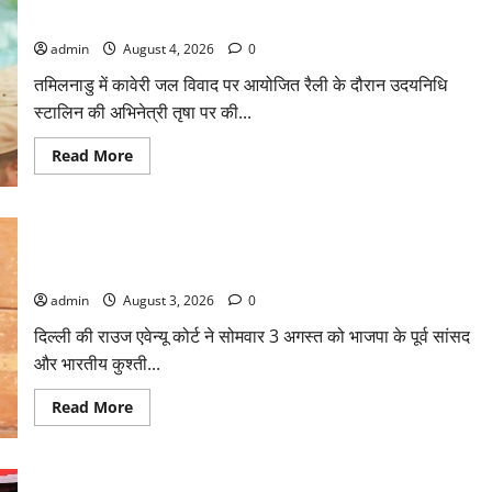
पुलिस ने हिरासत में लिया
admin
August 4, 2026
0
तमिलनाडु में कावेरी जल विवाद पर आयोजित रैली के दौरान उदयनिधि
स्टालिन की अभिनेत्री तृषा पर की...
Read
Read More
more
about
तमिलनाडु
में
डबल
पूर्व MP बृजभूषण शरण सिंह को बड़ी राहत, कोर्ट ने यौन उत्पीड़न मामले में
मीनिंग
कमेंट
किया बाइज्जत बरी
को
लेकर
admin
August 3, 2026
0
बवाल,
उदयनिधि
दिल्ली की राउज एवेन्यू कोर्ट ने सोमवार 3 अगस्त को भाजपा के पूर्व सांसद
स्टालिन
को
और भारतीय कुश्ती...
पुलिस
ने
हिरासत
Read
Read More
में
more
लिया
about
पूर्व
MP
बृजभूषण