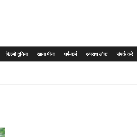
फिल्मी दुनिया
खाना पीना
धर्म-कर्म
अपराध लोक
संपर्क करें
तमिलनाडु में डबल मीनिंग कमेंट को लेकर बवाल, उदयनिधि स्टालिन को