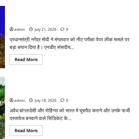
Kashmir
का
:
गठन
अनंतनाग
पेपर लीक पर PM मोदी का बड़ा बयान, कहा – ‘युवाओं के भविष्य से
के
लाल
खिलवाड़ नहीं होने देंगे’
चौक
पर
admin
July 21, 2026
0
आतंकी
हमला,
प्रधानमंत्री नरेंद्र मोदी ने मंगलवार को नीट परीक्षा पेपर लीक मामले पर
गोलीबारी
में
बड़ा बयान दिया है। एनडीए संसदीय...
हेड
कांस्टेबल
शहीद
Read
Read More
more
about
पेपर
लीक
पर
विदेशी फंडिंग के जरिये भारत में अवैध घुसपैठ का गंदा खेल, ईडी की जांच में
PM
मोदी
बड़े खुलासे
का
बड़ा
admin
July 18, 2026
0
बयान,
कहा
अवैध बांग्लादेशी और रोहिंग्या को भारत में घुसपैठ कराने और उनके फर्जी
–
‘युवाओं
दस्तावेज बनवाने वाले सिंडिकेट के...
के
भविष्य
से
Read
Read More
खिलवाड़
more
नहीं
about