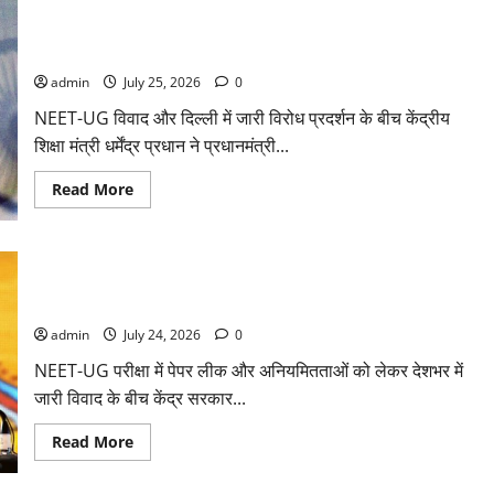
द्वारा
केंद्रीय शिक्षा मंत्री धर्मेंद्र प्रधान ने दिया इस्तीफा, सोशल मीडिया पोस्ट
परीक्षा
सुधारों
के माध्यम से दी जानकारी
को
लेकर
admin
July 25, 2026
0
बड़ी
घोषणा,
NEET-UG विवाद और दिल्ली में जारी विरोध प्रदर्शन के बीच केंद्रीय
नंदन
नीलेकणि
शिक्षा मंत्री धर्मेंद्र प्रधान ने प्रधानमंत्री...
के
नेतृत्व
में
Read
Read More
बनेगी
more
हाई
about
पावर्ड
केंद्रीय
टास्क
शिक्षा
फोर्स
मंत्री
मोदी सरकार का बड़ा एक्शन, पेपर लीक संशोधन बिल को कैबिनेट की
धर्मेंद्र
प्रधान
मंजूरी, संसद में जल्द आएगा बिल
ने
दिया
admin
July 24, 2026
0
इस्तीफा,
सोशल
NEET-UG परीक्षा में पेपर लीक और अनियमितताओं को लेकर देशभर में
मीडिया
पोस्ट
जारी विवाद के बीच केंद्र सरकार...
के
माध्यम
से
Read
Read More
दी
more
जानकारी
about
मोदी