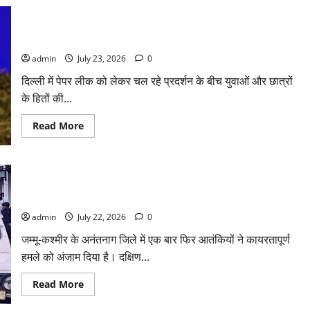
सरकार
का
पीएम मोदी का बड़ा ऐलान, पेपर लीक के सभी मामलों के लिए किया जायेगा
बड़ा
एक्शन,
फास्ट ट्रैक कोर्ट का गठन
पेपर
लीक
admin
July 23, 2026
0
संशोधन
बिल
दिल्ली में पेपर लीक को लेकर चल रहे प्रदर्शन के बीच युवाओं और छात्रों
को
कैबिनेट
के हितों की...
की
मंजूरी,
संसद
Read
Read More
में
more
जल्द
about
आएगा
पीएम
बिल
मोदी
का
Kashmir : अनंतनाग के लाल चौक पर आतंकी हमला, गोलीबारी में हेड
बड़ा
ऐलान,
कांस्टेबल शहीद
पेपर
लीक
admin
July 22, 2026
0
के
सभी
जम्मू-कश्मीर के अनंतनाग जिले में एक बार फिर आतंकियों ने कायरतापूर्ण
मामलों
के
हमले को अंजाम दिया है। दक्षिण...
लिए
किया
जायेगा
Read
Read More
फास्ट
more
ट्रैक
about
कोर्ट