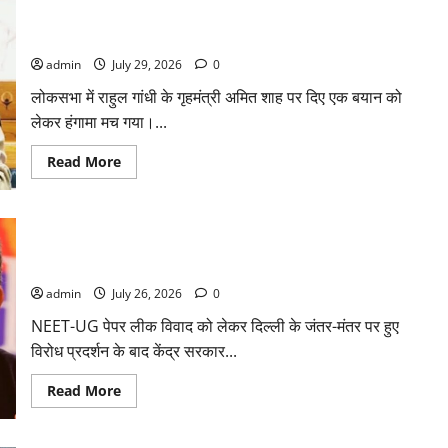
में
राहुल गांधी के बयान पर लोकसभा में भारी हंगामा, संसदीय कार्य मंत्री ने
बड़ा
बदलाव:
जताई आपत्ति, बोले- माफी मांगो
भारत
सरकार
admin
July 29, 2026
0
ने
₹10
लोकसभा में राहुल गांधी के गृहमंत्री अमित शाह पर दिए एक बयान को
और
₹20
लेकर हंगामा मच गया।...
के
प्लास्टिक
नोट
Read
Read More
के
more
ट्रायल
about
को
राहुल
दी
गांधी
मंजूरी
के
PM मोदी द्वारा परीक्षा सुधारों को लेकर बड़ी घोषणा, नंदन नीलेकणि के
बयान
पर
नेतृत्व में बनेगी हाई पावर्ड टास्क फोर्स
लोकसभा
में
admin
July 26, 2026
0
भारी
हंगामा,
NEET-UG पेपर लीक विवाद को लेकर दिल्ली के जंतर-मंतर पर हुए
संसदीय
कार्य
विरोध प्रदर्शन के बाद केंद्र सरकार...
मंत्री
ने
जताई
Read
Read More
आपत्ति,
more
बोले-
about
माफी
PM
मांगो
मोदी