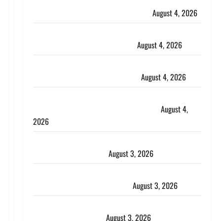
Haridwar : CM धामी ने चरण धोकर किया कांवड़ियों का
स्वागत, शिवभक्तों पर हेलीकाॅप्टर से पुष्पवर्षा
August 4, 2026
तमिलनाडु में डबल मीनिंग कमेंट को लेकर बवाल, उदयनिधि
स्टालिन को पुलिस ने हिरासत में लिया
August 4, 2026
‘अभिजीत दिपके को तुरंत करो गिरफ्तार’, सोशल मीडिया
इन्फ्लुएंसर फैजान ने लगाए संगीन आरोप
August 4, 2026
Dehradun : अपहरण की घटना का खुलासा, कलयुगी मां
निकली 15 साल की नाबालिग बेटी की सौदेबाज
August 4,
2026
Haridwar : धर्मनगरी में हर-हर महादेव की गूंज, शिवालयों में
उमड़ा श्रद्धालुओं का सैलाब
August 3, 2026
पूर्व MP बृजभूषण शरण सिंह को बड़ी राहत, कोर्ट ने यौन
उत्पीड़न मामले में किया बाइज्जत बरी
August 3, 2026
जल्द अमीर बनने की चाह में बन गया चोर, दून पुलिस ने 11
दोपहिया वाहन बरामद किए
August 3, 2026