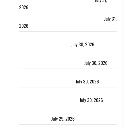
लगाया आरोप, शादी का झांसा देकर किया दुष्कर्म
July 31,
2026
Benefits of Neem : आयुर्वेद में नीम के लाभकारी गुण
July 31,
2026
CM धामी ने की हेल्पलाइन-1905 की समीक्षा, लंबित शिकायतों
के त्वरित निस्तारण के दिए निर्देश
July 30, 2026
करेंसी व्यवस्था में बड़ा बदलाव: भारत सरकार ने ₹10 और ₹20
के प्लास्टिक नोट के ट्रायल को दी मंजूरी
July 30, 2026
नशा तस्करों के खिलाफ चंपावत पुलिस का एक्शन, ₹1 करोड़
कीमत की स्मैक बरामद, 2 गिरफ्तार,
July 30, 2026
रिश्तों का कत्ल : बिना हाथ धोये खाना परोसने पर हैवान बना
देवर, भाभी का सिर धड़ से किया अलग
July 30, 2026
Uttarakhand : राज्य में मूसलाधार बारिश का अलर्ट, इन जिलों
में जमकर बरसेंगे मेघ
July 29, 2026