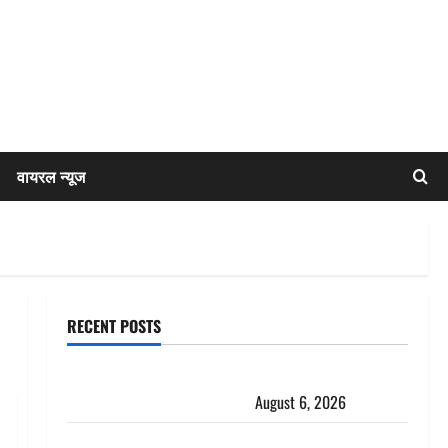
वायरल न्यूज
RECENT POSTS
Chamoli : उफनते गधेरे के पास नवजात को छोड़ा, रोने की
आवाज सुन ग्रामीणों ने बचाई जान
August 6, 2026
अतीक अहमद के छोटे बेटे की सड़क हादसे में मौत, जेल में बंद