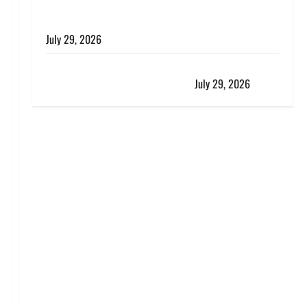
विश्व बाघ दिवस पर CM धामी का संबोधन, कहा- ‘जंगल
सुरक्षित, तो बाघ और प्रकृति का संतुलन भी रहेगा सुरक्षित’
July 29, 2026
राहुल गांधी के बयान पर लोकसभा में भारी हंगामा, संसदीय कार्य
मंत्री ने जताई आपत्ति, बोले- माफी मांगो
July 29, 2026