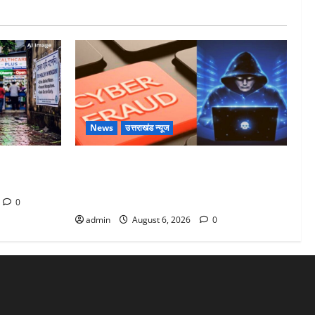
News
उत्तराखंड न्यूज
ने में रखे
Dehradun: साइबर ठगों ने बुजुर्ग को लगाया
लाखों का चूना, डिजिटल अरेस्ट कर ठग लिए
₹13 लाख
0
admin
August 6, 2026
0