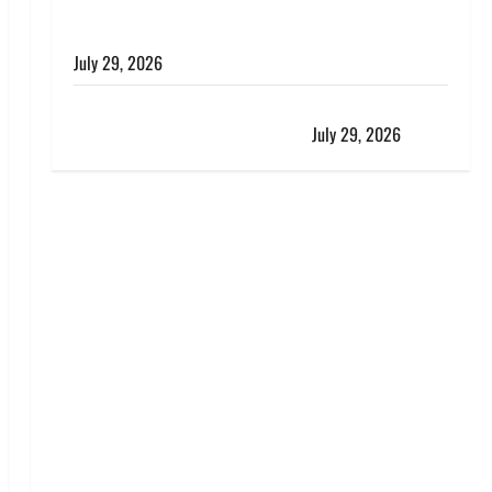
विश्व बाघ दिवस पर CM धामी का संबोधन, कहा- ‘जंगल
सुरक्षित, तो बाघ और प्रकृति का संतुलन भी रहेगा सुरक्षित’
July 29, 2026
राहुल गांधी के बयान पर लोकसभा में भारी हंगामा, संसदीय कार्य
मंत्री ने जताई आपत्ति, बोले- माफी मांगो
July 29, 2026