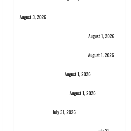
हिन्दू सनातन संस्कृति में शिखा बंधन का वैज्ञानिक महत्व
August 3, 2026
Haridwar : सनातन के अपमान पर भड़के CM धामी, बोले-
‘पप्पू’ गैंग ने भगवाधारियों का उड़ाया मजाक’
August 1, 2026
Dehradun : सृष्टि कंडारी मौत मामले में बड़ा एक्शन, दून
पुलिस ने पति और ननद को किया गिरफ्तार
August 1, 2026
Andhra Pradesh: मौत के बाद जिंदा हुई महिला, अंतिम
संस्कार से पहले लौटी सांस
August 1, 2026
Nainital: छेड़छाड़ करने वालों को सिखाया सबक, मनचलों का
मुंह किया काला, लगाई कंडाली
August 1, 2026
संसद परिसर में भगवा पहन पप्पू यादव की नौटंकी, संत समाज
ने जताई घोर आपत्ति
July 31, 2026
Haldwani: युवती ने मुस्लिम युवक पर पहचान छिपाने का