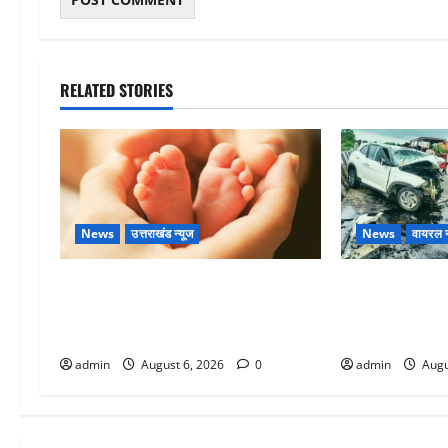
RELATED STORIES
News
उत्तराखंड न्यूज
News
वायरल न
Chamoli : उफनते गधेरे के पास नवजात
अतीक अहमद के छ
को छोड़ा, रोने की आवाज सुन ग्रामीणों ने
में मौत, जेल में 
बचाई जान
था
admin
August 6, 2026
0
admin
Augu