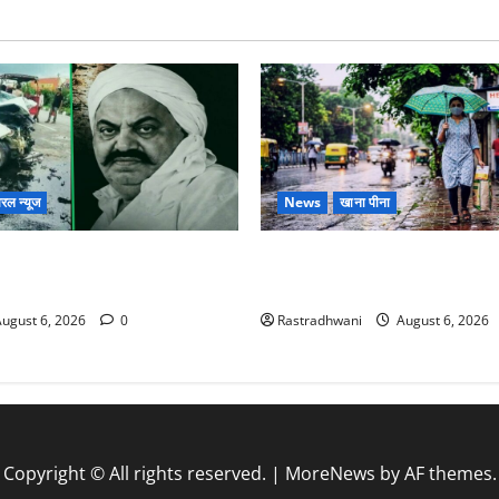
रल न्यूज
News
खाना पीना
 छोटे बेटे की सड़क हादसे में
Monsoon Special : मानसून के मही
बंद भाई से मिलने जा रहा था
सेहत का ख्याल
ugust 6, 2026
0
Rastradhwani
August 6, 2026
Copyright © All rights reserved.
|
MoreNews
by AF themes.