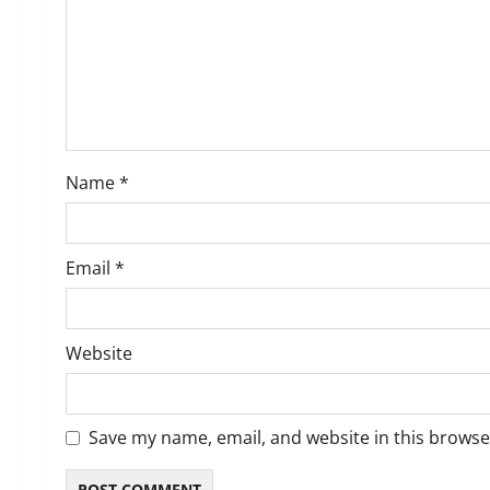
a
t
i
o
Name
*
n
Email
*
Website
Save my name, email, and website in this browse