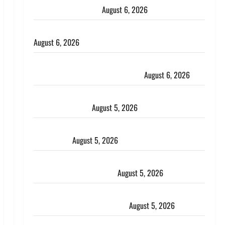
भाई से मिलने जा रहा था
August 6, 2026
Monsoon Special : मानसून के महीने में रखे सेहत का ख्याल
August 6, 2026
Dehradun: साइबर ठगों ने बुजुर्ग को लगाया लाखों का चूना,
डिजिटल अरेस्ट कर ठग लिए ₹13 लाख
August 6, 2026
Uttarakhand : प्रदेश के इन जिलों में बारिश का अलर्ट, जानें
कहां-कहां बरसेंगे मेघ
August 5, 2026
Hindi Horror Story : जंगल की प्रेतात्मा (The Spirit of
the Jungle)
August 5, 2026
पिथौरागढ़ पुलिस का बड़ा एक्शन, जंतर-मंतर पर इस्तीफा
लहराने वाला शेर सिंह बर्खास्त
August 5, 2026
लगान-गजनी फेम एक्टर प्रदीप रावत का निधन, ‘महाभारत’ में
निभाया था अश्वत्थामा का किरदार
August 5, 2026