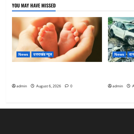
YOU MAY HAVE MISSED
News
उत्तराखंड न्यूज
News
वाय
Chamoli : उफनते गधेरे के पास नवजात को
अतीक अहमद के
छोड़ा, रोने की आवाज सुन ग्रामीणों ने बचाई जान
मौत, जेल में 
admin
August 6, 2026
0
admin
A