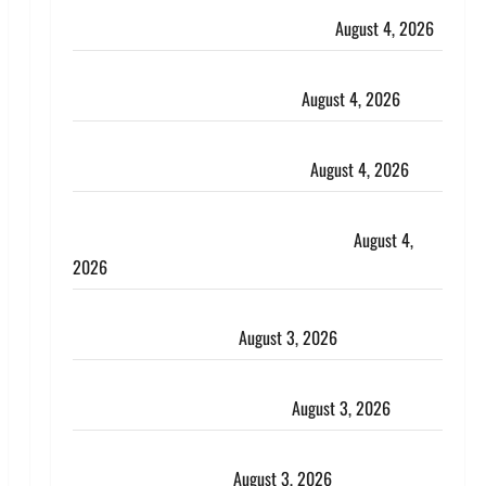
Haridwar : CM धामी ने चरण धोकर किया कांवड़ियों का
स्वागत, शिवभक्तों पर हेलीकाॅप्टर से पुष्पवर्षा
August 4, 2026
तमिलनाडु में डबल मीनिंग कमेंट को लेकर बवाल, उदयनिधि
स्टालिन को पुलिस ने हिरासत में लिया
August 4, 2026
‘अभिजीत दिपके को तुरंत करो गिरफ्तार’, सोशल मीडिया
इन्फ्लुएंसर फैजान ने लगाए संगीन आरोप
August 4, 2026
Dehradun : अपहरण की घटना का खुलासा, कलयुगी मां
निकली 15 साल की नाबालिग बेटी की सौदेबाज
August 4,
2026
Haridwar : धर्मनगरी में हर-हर महादेव की गूंज, शिवालयों में
उमड़ा श्रद्धालुओं का सैलाब
August 3, 2026
पूर्व MP बृजभूषण शरण सिंह को बड़ी राहत, कोर्ट ने यौन
उत्पीड़न मामले में किया बाइज्जत बरी
August 3, 2026
जल्द अमीर बनने की चाह में बन गया चोर, दून पुलिस ने 11
दोपहिया वाहन बरामद किए
August 3, 2026