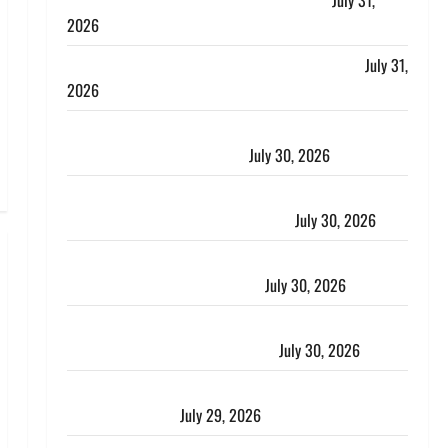
लगाया आरोप, शादी का झांसा देकर किया दुष्कर्म
July 31,
2026
Benefits of Neem : आयुर्वेद में नीम के लाभकारी गुण
July 31,
2026
CM धामी ने की हेल्पलाइन-1905 की समीक्षा, लंबित शिकायतों
के त्वरित निस्तारण के दिए निर्देश
July 30, 2026
करेंसी व्यवस्था में बड़ा बदलाव: भारत सरकार ने ₹10 और ₹20
के प्लास्टिक नोट के ट्रायल को दी मंजूरी
July 30, 2026
नशा तस्करों के खिलाफ चंपावत पुलिस का एक्शन, ₹1 करोड़
कीमत की स्मैक बरामद, 2 गिरफ्तार,
July 30, 2026
रिश्तों का कत्ल : बिना हाथ धोये खाना परोसने पर हैवान बना
देवर, भाभी का सिर धड़ से किया अलग
July 30, 2026
Uttarakhand : राज्य में मूसलाधार बारिश का अलर्ट, इन जिलों
में जमकर बरसेंगे मेघ
July 29, 2026