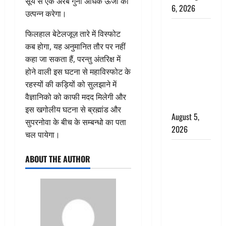
सूर्य से एक अरब गुना अधिक ऊर्जा को
6, 2026
उत्पन्न करेगा।
Uttarakhand
फिलहाल बेटेलजूज़ तारे में विस्फोट
: प्रदेश के इन
कब होगा, यह अनुमानित तौर पर नहीं
जिलों में
कहा जा सकता हैं, परन्तु अंतरिक्ष में
बारिश का
होने वाली इस घटना से महाविस्फोट के
अलर्ट, जानें
रहस्यों की कड़ियों को सुलझाने में
कहां-कहां
वैज्ञानिको को काफी मदद मिलेगी और
बरसेंगे मेघ
इस खगोलीय घटना से ब्रह्मांड और
August 5,
सुपरनोवा के बीच के सम्बन्धो का पता
2026
चल पायेगा।
Hindi
ABOUT THE AUTHOR
Horror
Story : जंगल
की प्रेतात्मा
(The Spirit
of the
Jungle)