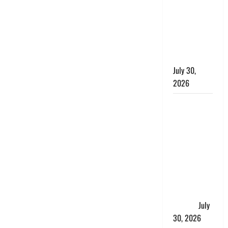
लंबित
शिकायतों के
त्वरित
निस्तारण के
दिए निर्देश
July 30,
2026
करेंसी
व्यवस्था में
बड़ा बदलाव:
भारत सरकार
ने ₹10 और
₹20 के
प्लास्टिक नोट
के ट्रायल को
दी मंजूरी
July
30, 2026