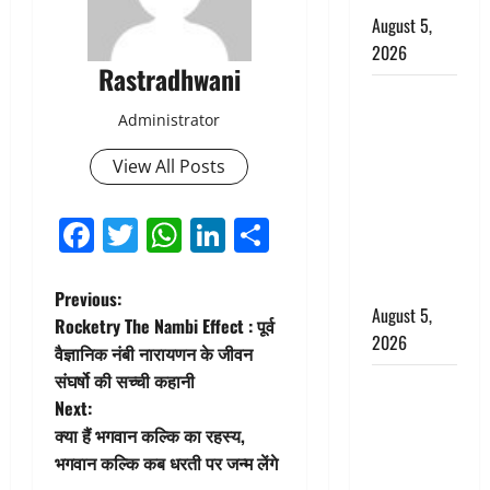
August 5,
2026
Rastradhwani
पिथौरागढ़
Administrator
पुलिस का
बड़ा एक्शन,
View All Posts
जंतर-मंतर पर
इस्तीफा
Facebook
Twitter
WhatsApp
LinkedIn
Share
लहराने वाला
शेर सिंह
बर्खास्त
P
Previous:
August 5,
Rocketry The Nambi Effect : पूर्व
o
2026
वैज्ञानिक नंबी नारायणन के जीवन
संघर्षो की सच्ची कहानी
लगान-गजनी
s
Next:
फेम एक्टर
t
क्या हैं भगवान कल्कि का रहस्य,
प्रदीप रावत
भगवान कल्कि कब धरती पर जन्म लेंगे
का निधन,