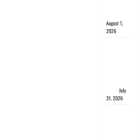
काला, लगाई
कंडाली
August 1,
2026
संसद परिसर
में भगवा पहन
पप्पू यादव की
नौटंकी, संत
समाज ने
जताई घोर
आपत्ति
July
31, 2026
Haldwani:
युवती ने
मुस्लिम युवक
पर पहचान