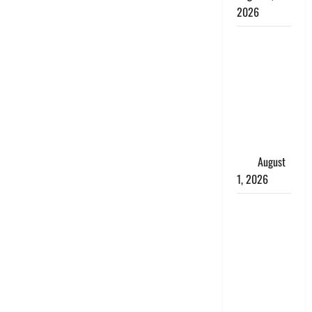
2026
Andhra
Pradesh:
मौत के बाद
जिंदा हुई
महिला, अंतिम
संस्कार से
पहले लौटी
सांस
August
1, 2026
Nainital:
छेड़छाड़ करने
वालों को
सिखाया
सबक,
मनचलों का
मुंह किया