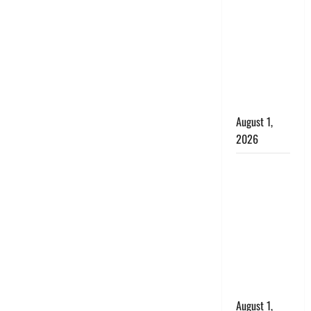
अपमान पर
भड़के CM
धामी, बोले-
‘पप्पू’ गैंग ने
भगवाधारियों
का उड़ाया
मजाक’
August 1,
2026
Dehradun :
सृष्टि कंडारी
मौत मामले में
बड़ा एक्शन,
दून पुलिस ने
पति और ननद
को किया
गिरफ्तार
August 1,