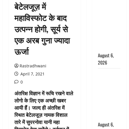
बेटेलजूज़ में
उफनते गधेरे
के पास
महाविस्फोट के बाद
नवजात को
उत्पन्न होगी, सूर्य से
छोड़ा, रोने की
आवाज सुन
एक अरब गुना ज्यादा
ग्रामीणों ने
बचाई जान
ऊर्जा
August 6,
2026
Rastradhwani
अतीक अहमद
April 7, 2021
के छोटे बेटे
0
की सड़क
अंतरिक्ष विज्ञान में रूचि रखने वाले
हादसे में मौत,
लोगो के लिए एक अच्छी खबर
जेल में बंद भाई
आयी हैं। जल्द ही अंतरिक्ष में
से मिलने जा
स्थित बेटेलजूज़ नामक विशाल
रहा था
तारे में सुपरनोवा यानी महा
August 6,