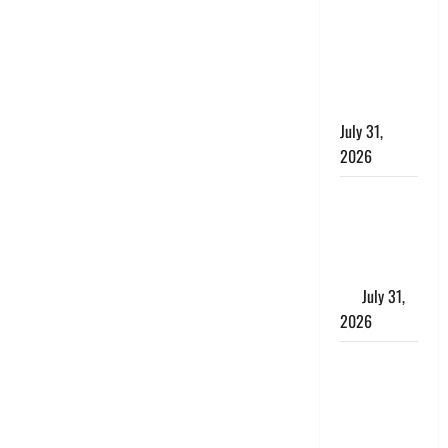
छिपाने का
लगाया आरोप,
शादी का
झांसा देकर
किया दुष्कर्म
July 31,
2026
Benefits of
Neem :
आयुर्वेद में नीम
के लाभकारी
गुण
July 31,
2026
CM धामी ने
की
हेल्पलाइन-1905
की समीक्षा,