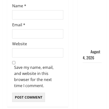
तमिलनाडु में
Name
*
डबल मीनिंग
कमेंट को
लेकर बवाल,
Email
*
उदयनिधि
स्टालिन को
पुलिस ने
Website
हिरासत में
लिया
August
4, 2026
‘अभिजीत
Save my name, email,
दिपके को
and website in this
तुरंत करो
browser for the next
गिरफ्तार’,
time I comment.
सोशल
मीडिया
इन्फ्लुएंसर