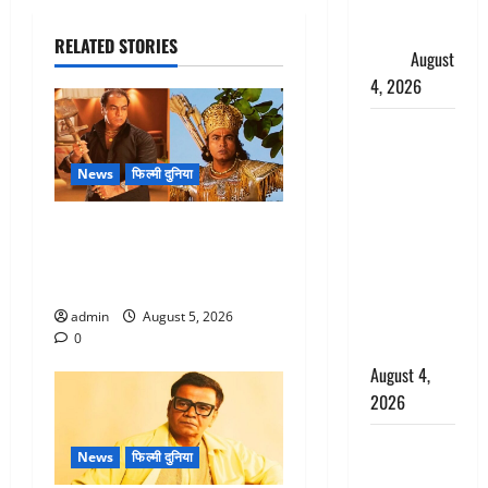
फैजान ने
लगाए संगीन
RELATED STORIES
आरोप
August
4, 2026
Dehradun :
अपहरण की
News
फिल्मी दुनिया
घटना का
खुलासा,
लगान-गजनी फेम एक्टर प्रदीप
कलयुगी मां
रावत का निधन, ‘महाभारत’ में
निकली 15
निभाया था अश्वत्थामा का किरदार
साल की
नाबालिग बेटी
admin
August 5, 2026
0
की सौदेबाज
August 4,
2026
Haridwar :
News
फिल्मी दुनिया
धर्मनगरी में