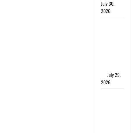
July 30,
2026
Uttarakhand
: राज्य में
मूसलाधार
बारिश का
अलर्ट, इन
जिलों में
जमकर बरसेंगे
मेघ
July 29,
2026
विश्व बाघ
दिवस पर CM
धामी का
संबोधन, कहा-
‘जंगल
सुरक्षित, तो