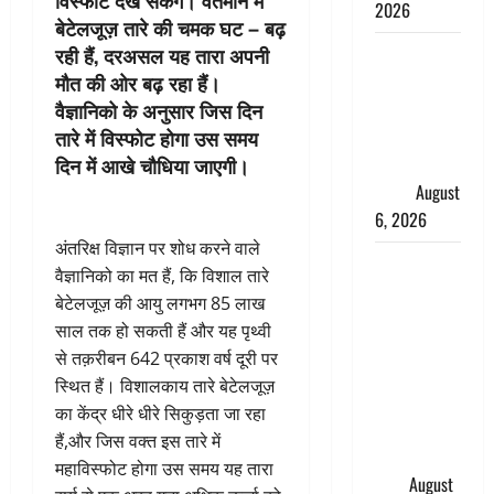
विस्फोट देख सकेंगे। वर्तमान में
2026
बेटेलजूज़ तारे की चमक घट – बढ़
रही हैं, दरअसल यह तारा अपनी
Monsoon
मौत की ओर बढ़ रहा हैं।
Special :
वैज्ञानिको के अनुसार जिस दिन
मानसून के
तारे में विस्फोट होगा उस समय
महीने में रखे
दिन में आखे चौधिया जाएगी।
सेहत का
ख्याल
August
6, 2026
अंतरिक्ष विज्ञान पर शोध करने वाले
Dehradun:
वैज्ञानिको का मत हैं, कि विशाल तारे
साइबर ठगों ने
बेटेलजूज़ की आयु लगभग 85 लाख
बुजुर्ग को
साल तक हो सकती हैं और यह पृथ्वी
लगाया लाखों
से तक़रीबन 642 प्रकाश वर्ष दूरी पर
का चूना,
स्थित हैं। विशालकाय तारे बेटेलजूज़
डिजिटल
का केंद्र धीरे धीरे सिकुड़ता जा रहा
अरेस्ट कर
हैं,और जिस वक्त इस तारे में
ठग लिए ₹13
महाविस्फोट होगा उस समय यह तारा
लाख
August