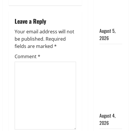
n
‘महाभारत’ में
निभाया था
a
अश्वत्थामा का
Leave a Reply
v
किरदार
August 5,
Your email address will not
i
2026
be published.
Required
g
fields are marked
*
Haridwar :
Comment
*
CM धामी ने
a
चरण धोकर
t
किया
कांवड़ियों का
i
स्वागत,
शिवभक्तों पर
o
हेलीकाॅप्टर से
n
पुष्पवर्षा
August 4,
2026