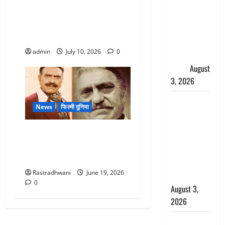
हर-हर महादेव
राजपाल यादव को हाईकोर्ट से बड़ा
की गूंज,
झटका, चेक बाउंस मामले में सजा
शिवालयों में
बरकरार
उमड़ा
admin
July 10, 2026
0
श्रद्धालुओं का
सैलाब
August
3, 2026
पूर्व MP
News
फिल्मी दुनिया
बृजभूषण शरण
सिंह को बड़ी
Bollywood Cinema : हिंदी
राहत, कोर्ट ने
फिल्मों के सबसे ताकतवर
यौन उत्पीड़न
खलनायक अमरीश पुरी
मामले में किया
Rastradhwani
June 19, 2026
बाइज्जत बरी
0
August 3,
2026
जल्द अमीर