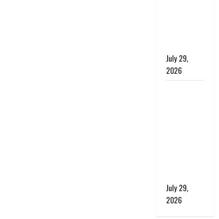
बाघ और
प्रकृति का
संतुलन भी
रहेगा सुरक्षित’
July 29,
2026
राहुल गांधी के
बयान पर
लोकसभा में
भारी हंगामा,
संसदीय कार्य
मंत्री ने जताई
आपत्ति, बोले-
माफी मांगो
July 29,
2026