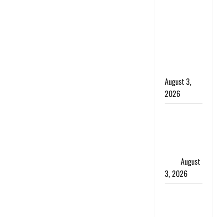
बनने की चाह
में बन गया
चोर, दून
पुलिस ने 11
दोपहिया वाहन
बरामद किए
August 3,
2026
हिन्दू सनातन
संस्कृति में
शिखा बंधन
का वैज्ञानिक
महत्व
August
3, 2026
Haridwar :
सनातन के