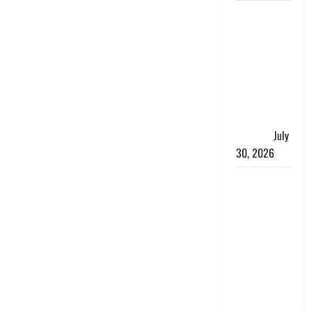
नशा तस्करों
के खिलाफ
चंपावत पुलिस
का एक्शन, ₹1
करोड़ कीमत
की स्मैक
बरामद, 2
गिरफ्तार,
July
30, 2026
रिश्तों का
कत्ल : बिना
हाथ धोये
खाना परोसने
पर हैवान बना
देवर, भाभी का
सिर धड़ से
किया अलग