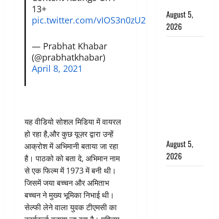
बर्खास्त
13+
August 5,
pic.twitter.com/vIOS3n0zU2
2026
— Prabhat Khabar
लगान-गजनी
(@prabhatkhabar)
फेम एक्टर
April 8, 2021
प्रदीप रावत
का निधन,
‘महाभारत’ में
निभाया था
अश्वत्थामा का
यह वीडियो सोशल मिडिया में वायरल
किरदार
हो रहा है,और कुछ यूज़र द्वारा उन्हें
August 5,
आक्रोश में अभिमानी बताया जा रहा
2026
है। पाठको को बता दे, अभिमान नाम
से एक फिल्म में 1973 में बनी थी।
Haridwar :
जिसमें जया बच्चन और अमिताभ
CM धामी ने
बच्चन ने मुख्य भूमिका निभाई थी।
चरण धोकर
सेल्फी लेने वाला युवक टीएमसी का
किया