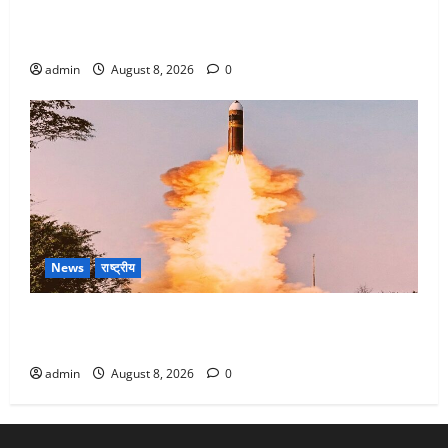
Dehradun : वंशिका बंसल हत्याकांड में दोषी को आजीवन
कारावास, 25 हजार का अर्थदंड भी लगाया
admin
August 8, 2026
0
News
राष्ट्रीय
भारत ने किया अग्नि-4 बैलिस्टिक मिसाइल का सफल परीक्षण,
4000 किमी दूर बैठे दुश्मनों की अब खैर नहीं
admin
August 8, 2026
0