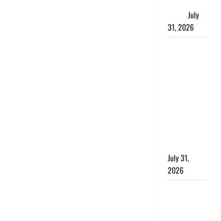
जताई घोर
आपत्ति
July
31, 2026
Haldwani:
युवती ने
मुस्लिम युवक
पर पहचान
छिपाने का
लगाया आरोप,
शादी का
झांसा देकर
किया दुष्कर्म
July 31,
2026
Benefits of
Neem :
आयुर्वेद में नीम