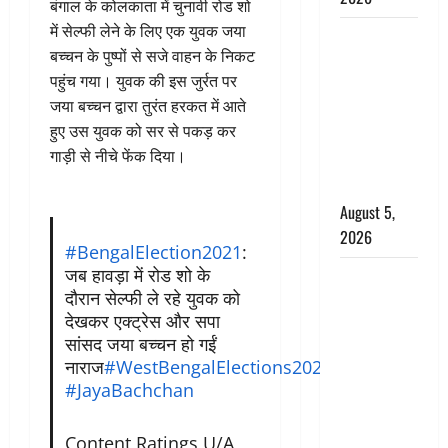
बंगाल के कोलकाता में चुनावी रोड शो
में सेल्फी लेने के लिए एक युवक जया
Hindi
बच्चन के पुष्पों से सजे वाहन के निकट
Horror
पहुंच गया। युवक की इस जुर्रत पर
Story : जंगल
जया बच्चन द्वारा तुरंत हरकत में आते
की प्रेतात्मा
हुए उस युवक को सर से पकड़ कर
(The Spirit
गाड़ी से नीचे फेंक दिया।
of the
Jungle)
August 5,
2026
#BengalElection2021
:
जब हावड़ा में रोड शो के
पिथौरागढ़
दौरान सेल्फी ले रहे युवक को
पुलिस का
देखकर एक्ट्रेस और सपा
बड़ा एक्शन,
सांसद जया बच्चन हो गईं
जंतर-मंतर पर
नाराज
#WestBengalElections2021
इस्तीफा
#JayaBachchan
लहराने वाला
शेर सिंह
Content Ratings U/A