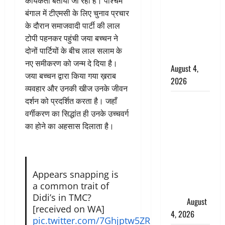
कार्यकर्ता बताया जा रहा है। पश्चिम
कांवड़ियों का
बंगाल में टीएमसी के लिए चुनाव प्रचार
स्वागत,
के दौरान समाजवादी पार्टी की लाल
शिवभक्तों पर
टोपी पहनकर पहुंची जया बच्चन ने
हेलीकाॅप्टर से
दोनों पार्टियों के बीच लाल सलाम के
पुष्पवर्षा
नए समीकरण को जन्म दे दिया है।
August 4,
जया बच्चन द्वारा किया गया ख़राब
2026
व्यवहार और उनकी खीज उनके जीवन
तमिलनाडु में
दर्शन को प्रदर्शित करता है। जहाँ
डबल मीनिंग
वर्गीकरण का सिद्धांत ही उनके उच्चवर्ग
कमेंट को
का होने का अहसास दिलाता है।
लेकर बवाल,
उदयनिधि
स्टालिन को
Appears snapping is
पुलिस ने
a common trait of
हिरासत में
Didi’s in TMC?
लिया
August
[received on WA]
4, 2026
pic.twitter.com/7Ghjptw5ZR