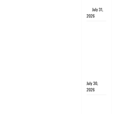
के लाभकारी
गुण
July 31,
2026
CM धामी ने
की
हेल्पलाइन-1905
की समीक्षा,
लंबित
शिकायतों के
त्वरित
निस्तारण के
दिए निर्देश
July 30,
2026
करेंसी
व्यवस्था में
बड़ा बदलाव: