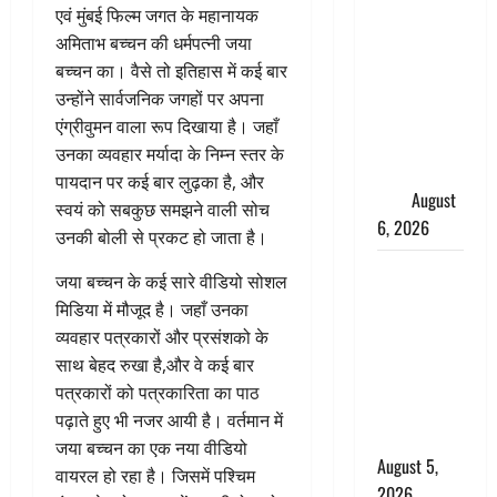
साइबर ठगों ने
एवं मुंबई फिल्म जगत के महानायक
बुजुर्ग को
अमिताभ बच्चन की धर्मपत्नी जया
लगाया लाखों
बच्चन का। वैसे तो इतिहास में कई बार
का चूना,
उन्होंने सार्वजनिक जगहों पर अपना
डिजिटल
एंग्रीवुमन वाला रूप दिखाया है। जहाँ
अरेस्ट कर
उनका व्यवहार मर्यादा के निम्न स्तर के
ठग लिए ₹13
पायदान पर कई बार लुढ़का है, और
लाख
August
स्वयं को सबकुछ समझने वाली सोच
6, 2026
उनकी बोली से प्रकट हो जाता है।
Uttarakhand
जया बच्चन के कई सारे वीडियो सोशल
: प्रदेश के इन
मिडिया में मौजूद है। जहाँ उनका
जिलों में
व्यवहार पत्रकारों और प्रसंशको के
बारिश का
साथ बेहद रुखा है,और वे कई बार
अलर्ट, जानें
पत्रकारों को पत्रकारिता का पाठ
कहां-कहां
पढ़ाते हुए भी नजर आयी है। वर्तमान में
बरसेंगे मेघ
जया बच्चन का एक नया वीडियो
August 5,
वायरल हो रहा है। जिसमें पश्चिम
2026