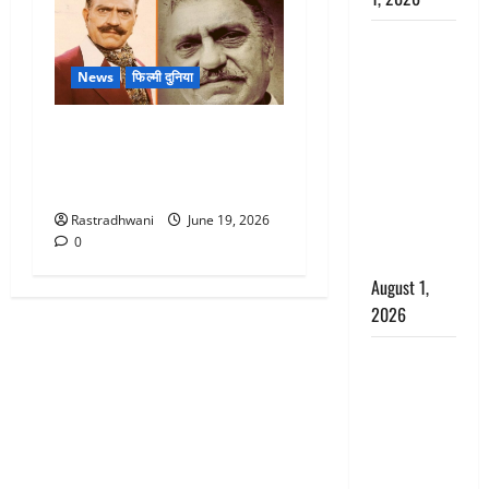
Nainital:
छेड़छाड़ करने
News
फिल्मी दुनिया
वालों को
सिखाया
Bollywood Cinema : हिंदी
सबक,
फिल्मों के सबसे ताकतवर
मनचलों का
खलनायक अमरीश पुरी
मुंह किया
Rastradhwani
June 19, 2026
काला, लगाई
0
कंडाली
August 1,
2026
संसद परिसर
में भगवा पहन
पप्पू यादव की
नौटंकी, संत
समाज ने