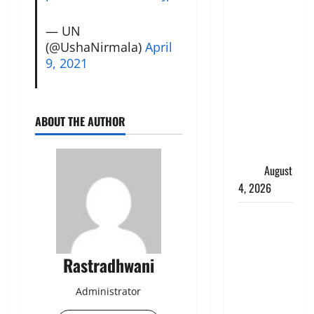
‘अभिजीत
दिपके को
— UN
(@UshaNirmala)
April
तुरंत करो
9, 2021
गिरफ्तार’,
सोशल
मीडिया
इन्फ्लुएंसर
ABOUT THE AUTHOR
फैजान ने
लगाए संगीन
आरोप
August
4, 2026
Dehradun :
अपहरण की
घटना का
Rastradhwani
खुलासा,
कलयुगी मां
Administrator
निकली 15