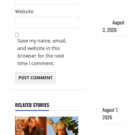
शिखा बंधन
Website
का वैज्ञानिक
महत्व
August
3, 2026
Save my name, email,
Haridwar :
and website in this
सनातन के
browser for the next
अपमान पर
time I comment.
भड़के CM
धामी, बोले-
‘पप्पू’ गैंग ने
भगवाधारियों
का उड़ाया
मजाक’
RELATED STORIES
August 1,
2026
Dehradun :