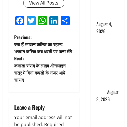
साल की
View All Posts
नाबालिग बेटी
की सौदेबाज
Facebook
Twitter
WhatsApp
LinkedIn
Share
August 4,
2026
P
Previous:
Haridwar :
क्या हैं भगवान कल्कि का रहस्य,
o
धर्मनगरी में
भगवान कल्कि कब धरती पर जन्म लेंगे
हर-हर महादेव
Next:
s
की गूंज,
कनाडा संसद के लाइव ऑनलाइन
शिवालयों में
t
सत्र में बिना कपड़ो के नजर आये
उमड़ा
सांसद
n
श्रद्धालुओं का
सैलाब
August
a
3, 2026
Leave a Reply
v
पूर्व MP
Your email address will not
बृजभूषण शरण
i
be published.
Required
सिंह को बड़ी