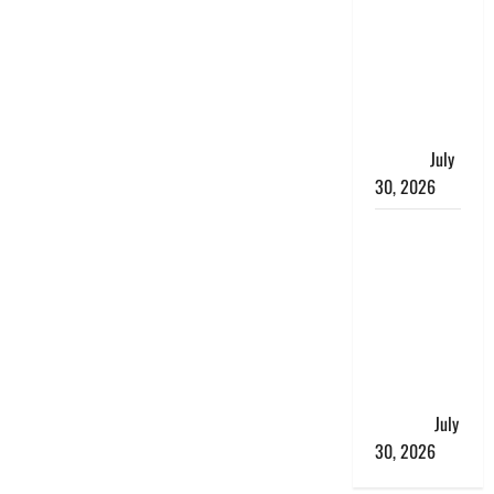
भारत सरकार
ने ₹10 और
₹20 के
प्लास्टिक नोट
के ट्रायल को
दी मंजूरी
July
30, 2026
नशा तस्करों
के खिलाफ
चंपावत पुलिस
का एक्शन, ₹1
करोड़ कीमत
की स्मैक
बरामद, 2
गिरफ्तार,
July
30, 2026