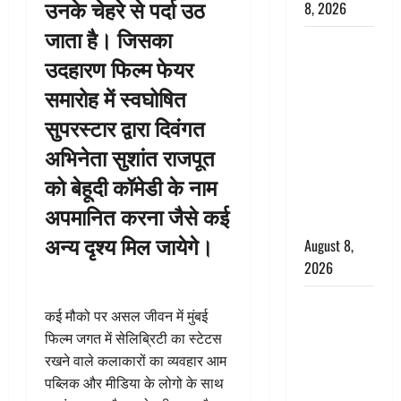
उनके चेहरे से पर्दा उठ
8, 2026
जाता है। जिसका
Dehradun :
उदहारण फिल्म फेयर
वंशिका बंसल
हत्याकांड में
समारोह में स्वघोषित
दोषी को
सुपरस्टार द्वारा दिवंगत
आजीवन
अभिनेता सुशांत राजपूत
कारावास, 25
हजार का
को बेहूदी कॉमेडी के नाम
अर्थदंड भी
अपमानित करना जैसे कई
लगाया
अन्य दृश्य मिल जायेगे।
August 8,
2026
भारत ने किया
कई मौको पर असल जीवन में मुंबई
अग्नि-4
फिल्म जगत में सेलिब्रिटी का स्टेटस
बैलिस्टिक
रखने वाले कलाकारों का व्यवहार आम
मिसाइल का
पब्लिक और मीडिया के लोगो के साथ
सफल