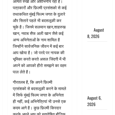
अत्यंत रुखा और अशोभनीय रहा है।
परीक्षण,
पत्रकारों और फ़िल्मी प्रसंशको से कई
4000 किमी
तथाकथित मुंबई फिल्म जगत के दुलारे
दूर बैठे दुश्मनों
और सितारे पहले भी बदसलूकी कर
की अब खैर
चुके है। जिनमे सलमान खान,शाहरुख
नहीं
August
खान, नवाब सैफ अली खान जैसे कई
8, 2026
अन्य अभिनेताओं के नाम शामिल है
जिन्होंने सार्वजनिक जीवन में कई बार
Chamoli :
आप खोया है। जो परदे पर नायक की
उफनते गधेरे
भूमिका करते करते असल जिंदगी में भी
के पास
अपने को आपको हीरो समझने का वहम
नवजात को
पाल लेते है।
छोड़ा, रोने की
आवाज सुन
गौरतलब है, कि अपने फ़िल्मी
ग्रामीणों ने
प्रसंशको से बदसलूकी करने के मामले
बचाई जान
में सिर्फ मुंबई फिल्म जगत के अभिनेता
August 6,
ही नहीं, कई अभिनेत्रियां भी उनसे एक
2026
कदम आगे है। कुछ फ़िल्मी किरदार
करके अपने आप को स्वघोषित बौद्धिक
अतीक अहमद