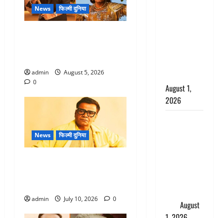
सृष्टि कंडारी
News
फिल्मी दुनिया
मौत मामले में
बड़ा एक्शन,
लगान-गजनी फेम एक्टर प्रदीप
दून पुलिस ने
रावत का निधन, ‘महाभारत’ में
पति और ननद
निभाया था अश्वत्थामा का किरदार
को किया
admin
August 5, 2026
गिरफ्तार
0
August 1,
2026
Andhra
Pradesh:
News
फिल्मी दुनिया
मौत के बाद
जिंदा हुई
राजपाल यादव को हाईकोर्ट से बड़ा
महिला, अंतिम
झटका, चेक बाउंस मामले में सजा
संस्कार से
बरकरार
पहले लौटी
admin
July 10, 2026
0
सांस
August
1, 2026