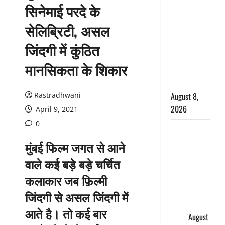
सिनेमाई परदे के
सड़ती रही
लाश, बंद
सेलिब्रिटी, असल
कमरे से मिला
जिंदगी में कुंठित
कंकाल, बेटी,
रिश्तेदार और
मानसिकता के शिकार
पड़ोसी सब
बेखबर
Rastradhwani
August 8,
2026
April 9, 2021
0
देहरादून में
भाजपा की
मुंबई फिल्म जगत से आने
बड़ी बैठक,
वाले कई बड़े बड़े चर्चित
मुख्यमंत्री
कलाकार जब फ़िल्मी
धामी ने
कार्यकर्ताओं
जिंदगी से असल जिंदगी में
से किया
आते है। तो कई बार
संवाद
August