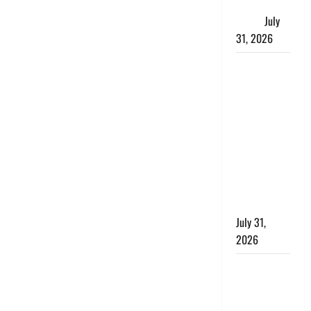
जताई घोर
आपत्ति
July
31, 2026
Haldwani:
युवती ने
मुस्लिम युवक
पर पहचान
छिपाने का
लगाया आरोप,
शादी का
झांसा देकर
किया दुष्कर्म
July 31,
2026
Benefits of
Neem :
आयुर्वेद में नीम