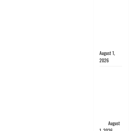
सृष्टि कंडारी
मौत मामले में
बड़ा एक्शन,
दून पुलिस ने
पति और ननद
को किया
गिरफ्तार
August 1,
2026
Andhra
Pradesh:
मौत के बाद
जिंदा हुई
महिला, अंतिम
संस्कार से
पहले लौटी
सांस
August
1, 2026