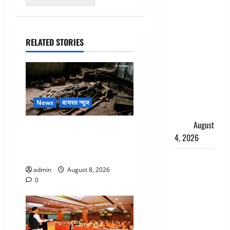
‘अभिजीत
दिपके को
तुरंत करो
RELATED STORIES
गिरफ्तार’,
सोशल
मीडिया
इन्फ्लुएंसर
फैजान ने
News
वायरल न्यूज
लगाए संगीन
आरोप
August
एक साल तक सड़ती रही लाश,
4, 2026
बंद कमरे से मिला कंकाल, बेटी,
रिश्तेदार और पड़ोसी सब बेखबर
Dehradun :
अपहरण की
admin
August 8, 2026
0
घटना का
खुलासा,
कलयुगी मां
निकली 15