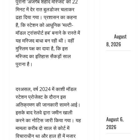
पुरानी ‘अजगैब शहीद मस्जिद’ को 22
परीक्षण,
मिनट में देर रात बुलडोजर चलाकर
4000 किमी
ढहा दिया गया। प्रशासन का कहना
दूर बैठे दुश्मनों
है, कि स्टेशन को आधुनिक ‘मल्टी-
की अब खैर
मॉडल ट्रांसपोर्ट हब’ बनाने के रास्ते में
नहीं
August
यह मस्जिद बाधा बन रही थी। वहीं
8, 2026
मुस्लिम पक्ष का दावा है, कि इस
Chamoli :
मस्जिद का इतिहास सैकड़ों साल
उफनते गधेरे
पुराना है।
के पास
नवजात को
छोड़ा, रोने की
दरअसल, वर्ष 2024 में काशी मॉडल
आवाज सुन
स्टेशन प्रोजेक्ट के दौरान इस
ग्रामीणों ने
अतिक्रमण की जानकारी सामने आई।
बचाई जान
इसके बाद रेलवे द्वारा जमीन खाली
August 6,
करने का नोटिस जारी किया गया। यह
2026
मामला करीब दो साल से कोर्ट में
विचाराधीन था और हाल ही में मजार
अतीक अहमद