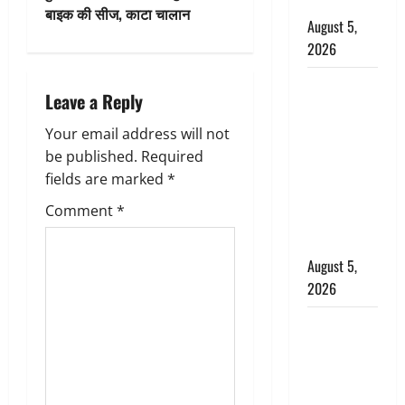
बर्खास्त
बाइक की सीज, काटा चालान
August 5,
n
2026
a
लगान-गजनी
Leave a Reply
v
फेम एक्टर
प्रदीप रावत
Your email address will not
i
का निधन,
be published.
Required
‘महाभारत’ में
g
fields are marked
*
निभाया था
Comment
*
a
अश्वत्थामा का
किरदार
t
August 5,
2026
i
Haridwar :
o
CM धामी ने
n
चरण धोकर
किया