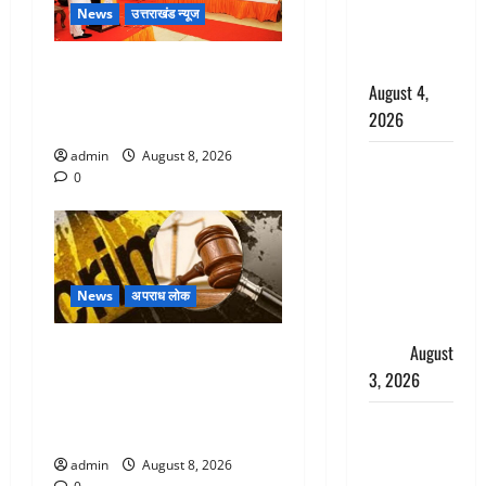
साल की
News
उत्तराखंड न्यूज
नाबालिग बेटी
की सौदेबाज
देहरादून में भाजपा की बड़ी बैठक,
August 4,
मुख्यमंत्री धामी ने कार्यकर्ताओं से
2026
किया संवाद
admin
August 8, 2026
Haridwar :
0
धर्मनगरी में
हर-हर महादेव
की गूंज,
शिवालयों में
उमड़ा
News
अपराध लोक
श्रद्धालुओं का
Dehradun : वंशिका बंसल
सैलाब
August
हत्याकांड में दोषी को आजीवन
3, 2026
कारावास, 25 हजार का अर्थदंड
पूर्व MP
भी लगाया
बृजभूषण शरण
admin
August 8, 2026
सिंह को बड़ी