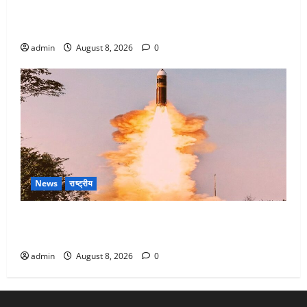
Dehradun : वंशिका बंसल हत्याकांड में दोषी को आजीवन
कारावास, 25 हजार का अर्थदंड भी लगाया
admin
August 8, 2026
0
News
राष्ट्रीय
भारत ने किया अग्नि-4 बैलिस्टिक मिसाइल का सफल परीक्षण,
4000 किमी दूर बैठे दुश्मनों की अब खैर नहीं
admin
August 8, 2026
0