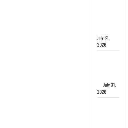
छिपाने का
लगाया आरोप,
शादी का
झांसा देकर
किया दुष्कर्म
July 31,
2026
Benefits of
Neem :
आयुर्वेद में नीम
के लाभकारी
गुण
July 31,
2026
CM धामी ने
की
हेल्पलाइन-1905
की समीक्षा,