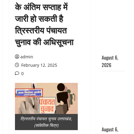
के अंतिम सप्ताह में
उफनते गधेरे
के पास
जारी हो सकती है
नवजात को
त्रिस्तरीय पंचायत
छोड़ा, रोने की
आवाज सुन
चुनाव की अधिसूचना
ग्रामीणों ने
बचाई जान
admin
August 6,
2026
February 12, 2025
0
अतीक अहमद
के छोटे बेटे
की सड़क
हादसे में मौत,
जेल में बंद भाई
से मिलने जा
त्रिस्तरीय पंचायत चुनाव उत्तराखंड,
रहा था
(सांकेतिक चित्र)
August 6,