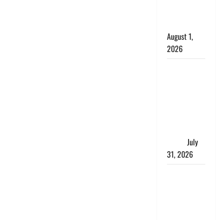
काला, लगाई
कंडाली
August 1,
2026
संसद परिसर
में भगवा पहन
पप्पू यादव की
नौटंकी, संत
समाज ने
जताई घोर
आपत्ति
July
31, 2026
Haldwani:
युवती ने
मुस्लिम युवक
पर पहचान