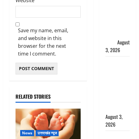
Website
हर-हर महादेव
की गूंज,
शिवालयों में
उमड़ा
Save my name, email,
श्रद्धालुओं का
and website in this
सैलाब
August
browser for the next
3, 2026
time I comment.
पूर्व MP
बृजभूषण शरण
सिंह को बड़ी
राहत, कोर्ट ने
यौन उत्पीड़न
RELATED STORIES
मामले में किया
बाइज्जत बरी
August 3,
2026
News
उत्तराखंड न्यूज
जल्द अमीर