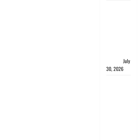
नशा तस्करों
के खिलाफ
चंपावत पुलिस
का एक्शन, ₹1
करोड़ कीमत
की स्मैक
बरामद, 2
गिरफ्तार,
July
30, 2026
रिश्तों का
कत्ल : बिना
हाथ धोये
खाना परोसने
पर हैवान बना
देवर, भाभी का
सिर धड़ से
किया अलग