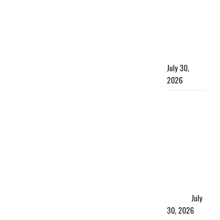
लंबित
शिकायतों के
त्वरित
निस्तारण के
दिए निर्देश
July 30,
2026
करेंसी
व्यवस्था में
बड़ा बदलाव:
भारत सरकार
ने ₹10 और
₹20 के
प्लास्टिक नोट
के ट्रायल को
दी मंजूरी
July
30, 2026