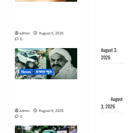
बनने की चाह
Chamoli : उफनते गधेरे के पास
में बन गया
नवजात को छोड़ा, रोने की आवाज
चोर, दून
सुन ग्रामीणों ने बचाई जान
पुलिस ने 11
admin
August 6, 2026
दोपहिया वाहन
0
बरामद किए
August 3,
2026
हिन्दू सनातन
News
वायरल न्यूज
संस्कृति में
शिखा बंधन
अतीक अहमद के छोटे बेटे की
का वैज्ञानिक
सड़क हादसे में मौत, जेल में बंद
महत्व
August
भाई से मिलने जा रहा था
3, 2026
admin
August 6, 2026
0
Haridwar :
सनातन के