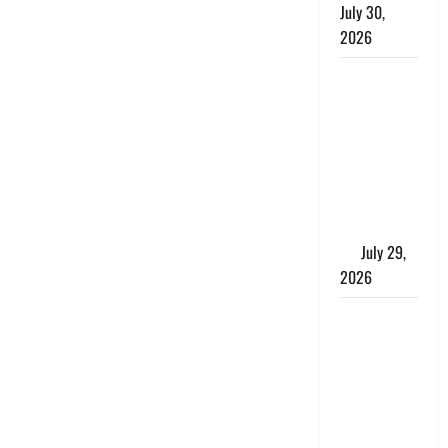
July 30,
2026
Uttarakhand
: राज्य में
मूसलाधार
बारिश का
अलर्ट, इन
जिलों में
जमकर बरसेंगे
मेघ
July 29,
2026
विश्व बाघ
दिवस पर CM
धामी का
संबोधन, कहा-
‘जंगल
सुरक्षित, तो