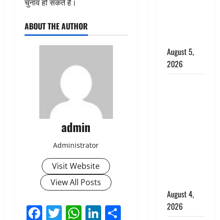
‘महाभारत’ में
चुनाव हो सकते हैं।
निभाया था
ABOUT THE AUTHOR
अश्वत्थामा का
किरदार
August 5,
2026
Haridwar :
CM धामी ने
चरण धोकर
किया
admin
कांवड़ियों का
स्वागत,
Administrator
शिवभक्तों पर
Visit Website
हेलीकाॅप्टर से
पुष्पवर्षा
View All Posts
August 4,
2026
Facebook
Twitter
WhatsApp
LinkedIn
Share