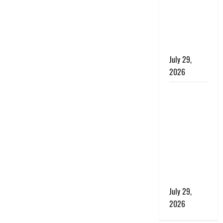
बाघ और
प्रकृति का
संतुलन भी
रहेगा सुरक्षित’
July 29,
2026
राहुल गांधी के
बयान पर
लोकसभा में
भारी हंगामा,
संसदीय कार्य
मंत्री ने जताई
आपत्ति, बोले-
माफी मांगो
July 29,
2026