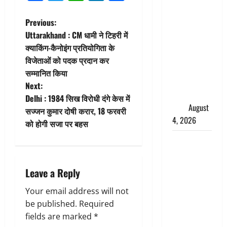
तमिलनाडु में
डबल मीनिंग
P
Previous:
कमेंट को
Uttarakhand : CM धामी ने टिहरी में
o
लेकर बवाल,
क्याकिंग-कैनोइंग प्रतियोगिता के
उदयनिधि
विजेताओं को पदक प्रदान कर
s
स्टालिन को
सम्मानित किया
पुलिस ने
t
Next:
हिरासत में
Delhi : 1984 सिख विरोधी दंगे केस में
n
लिया
August
सज्जन कुमार दोषी करार, 18 फरवरी
4, 2026
को होगी सजा पर बहस
a
‘अभिजीत
v
दिपके को
तुरंत करो
i
Leave a Reply
गिरफ्तार’,
सोशल
g
Your email address will not
मीडिया
be published.
Required
a
इन्फ्लुएंसर
fields are marked
*