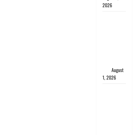
2026
Andhra
Pradesh:
मौत के बाद
जिंदा हुई
महिला, अंतिम
संस्कार से
पहले लौटी
सांस
August
1, 2026
Nainital:
छेड़छाड़ करने
वालों को
सिखाया
सबक,
मनचलों का
मुंह किया