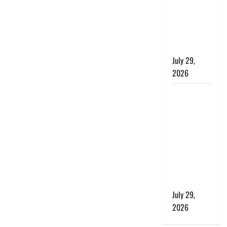
बाघ और
प्रकृति का
संतुलन भी
रहेगा सुरक्षित’
July 29,
2026
राहुल गांधी के
बयान पर
लोकसभा में
भारी हंगामा,
संसदीय कार्य
मंत्री ने जताई
आपत्ति, बोले-
माफी मांगो
July 29,
2026