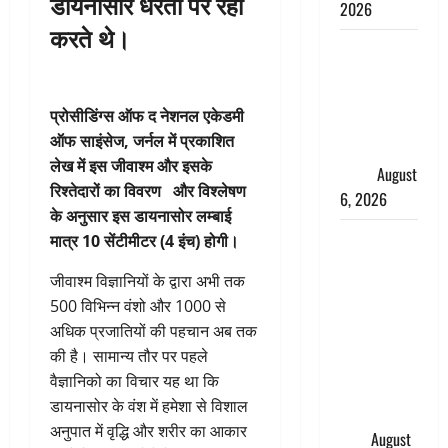
डायनासोर धरती पर रहा
2026
करते थे।
Monsoon
Special :
मानसून के
प्रोसीडिंग्स ऑफ द नेशनल एकेडमी
महीने में रखे
ऑफ साइंसेज, जर्नल में प्रकाशित
सेहत का
लेख में इस जीवाश्म और इसके
ख्याल
August
रिश्तेदारों का विवरण और विश्लेषण
6, 2026
के अनुसार इस डायनासोर लम्बाई
Dehradun:
मात्र 10 सेंटीमीटर (4 इंच) होगी।
साइबर ठगों ने
जीवाश्म विज्ञानियों के द्वारा अभी तक
बुजुर्ग को
500 विभिन्न वंशो और 1000 से
लगाया लाखों
अधिक प्रजातियों की पहचान अब तक
का चूना,
की है। सामान्य तौर पर पहले
डिजिटल
वैज्ञानिको का विचार यह था कि
अरेस्ट कर
डायनासोर के वंश में हमेशा से विशाल
ठग लिए ₹13
अनुपात में वृद्धि और शरीर का आकार
लाख
August