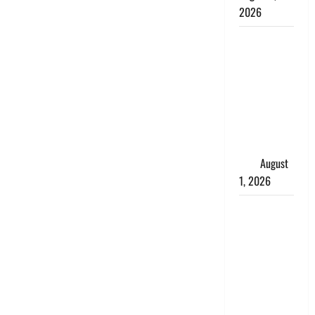
2026
Andhra
Pradesh:
मौत के बाद
जिंदा हुई
महिला, अंतिम
संस्कार से
पहले लौटी
सांस
August
1, 2026
Nainital:
छेड़छाड़ करने
वालों को
सिखाया
सबक,
मनचलों का
मुंह किया