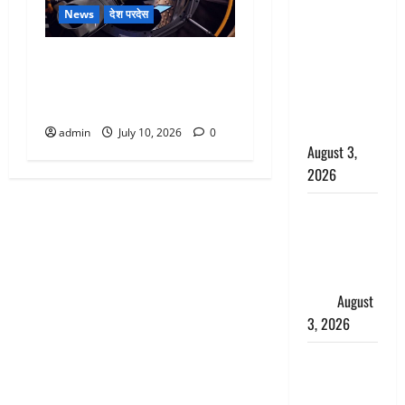
बनने की चाह
News
देश परदेस
में बन गया
भारतीय मूल के NASA अंतरिक्ष
चोर, दून
यात्री अनिल मेनन 14 जुलाई को
पुलिस ने 11
स्पेस मिशन के लिए होंगे रवाना
दोपहिया वाहन
बरामद किए
admin
July 10, 2026
0
August 3,
2026
हिन्दू सनातन
संस्कृति में
शिखा बंधन
का वैज्ञानिक
महत्व
August
3, 2026
Haridwar :
सनातन के