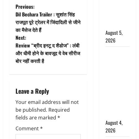
‘महाभारत’ में
P
Previous:
निभाया था
Dil Bechara Trailer : सुशांत सिंह
अश्वत्थामा का
o
राजपूत पूरे ट्रेलर में जिंदादिली से जीने
किरदार
का मैसेज देते हैं
s
August 5,
Next:
2026
t
Review “ब्रीद इनटू द शैडोज” : लंबी
Haridwar :
और धीमी होने के बावजूद ये वेब सीरीज
n
CM धामी ने
बोर नहीं करती है
चरण धोकर
a
किया
v
कांवड़ियों का
Leave a Reply
स्वागत,
i
शिवभक्तों पर
Your email address will not
हेलीकाॅप्टर से
g
be published.
Required
पुष्पवर्षा
fields are marked
*
August 4,
a
Comment
*
2026