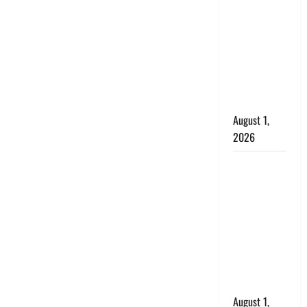
अपमान पर
भड़के CM
धामी, बोले-
‘पप्पू’ गैंग ने
भगवाधारियों
का उड़ाया
मजाक’
August 1,
2026
Dehradun :
सृष्टि कंडारी
मौत मामले में
बड़ा एक्शन,
दून पुलिस ने
पति और ननद
को किया
गिरफ्तार
August 1,