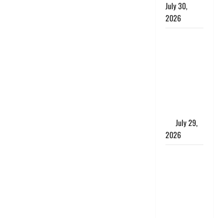
July 30,
2026
Uttarakhand
: राज्य में
मूसलाधार
बारिश का
अलर्ट, इन
जिलों में
जमकर बरसेंगे
मेघ
July 29,
2026
विश्व बाघ
दिवस पर CM
धामी का
संबोधन, कहा-
‘जंगल
सुरक्षित, तो