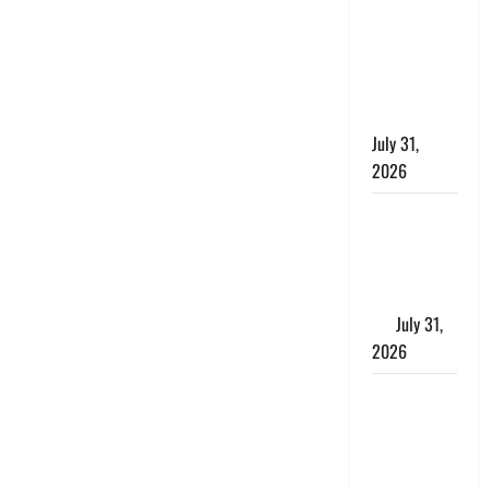
छिपाने का
लगाया आरोप,
शादी का
झांसा देकर
किया दुष्कर्म
July 31,
2026
Benefits of
Neem :
आयुर्वेद में नीम
के लाभकारी
गुण
July 31,
2026
CM धामी ने
की
हेल्पलाइन-1905
की समीक्षा,