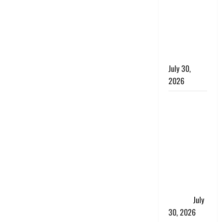
लंबित
शिकायतों के
त्वरित
निस्तारण के
दिए निर्देश
July 30,
2026
करेंसी
व्यवस्था में
बड़ा बदलाव:
भारत सरकार
ने ₹10 और
₹20 के
प्लास्टिक नोट
के ट्रायल को
दी मंजूरी
July
30, 2026