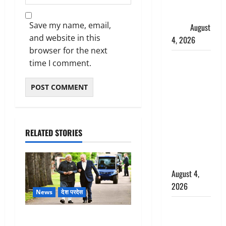
फैजान ने
लगाए संगीन
Save my name, email,
आरोप
August
and website in this
4, 2026
browser for the next
Dehradun :
time I comment.
अपहरण की
घटना का
खुलासा,
कलयुगी मां
निकली 15
RELATED STORIES
साल की
नाबालिग बेटी
की सौदेबाज
August 4,
2026
News
देश परदेस
Haridwar :
PM मोदी ने यूक्रेन पर परमाणु
धर्मनगरी में