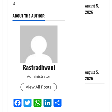
थे।
August 5,
2026
ABOUT THE AUTHOR
पिथौरागढ़
पुलिस का
बड़ा एक्शन,
जंतर-मंतर पर
इस्तीफा
लहराने वाला
शेर सिंह
Rastradhwani
बर्खास्त
August 5,
Administrator
2026
View All Posts
लगान-गजनी
फेम एक्टर
Facebook
Twitter
WhatsApp
LinkedIn
Share
प्रदीप रावत
का निधन,