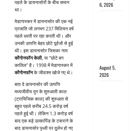
पहले के डायनासोरों के बीच समान
6, 2026
था।
Uttarakhand
मेडागास्कर में डायनासोर की एक नई
: प्रदेश के इन
प्रजाति जो लगभग 237 मिलियन वर्ष
जिलों में
पहले धरती पर रहा करती थी। और
बारिश का
उनकी उत्पत्ति बेहद छोटे पूर्वजों से हुई
अलर्ट, जानें
थी। इस डायनासोर जिसका नाम
कहां-कहां
कोंगोनफॉन केली
, या “छोटे बग
बरसेंगे मेघ
कातिल” है। 1998 में मेडागास्कर में
August 5,
कोंगोनफॉन
के जीवाश्म खोजे गए थे।
2026
बता दे डायनासोर की उत्पत्ति
Hindi
मध्यजीवीय युग के शुरुआती काल
Horror
(ट्रायिजिक काल) की शुरुआत से
Story : जंगल
बहुत पहले करीब 24.5 करोड़ वर्ष
की प्रेतात्मा
पहले हुई थी। लेकिन 1.3 करोड़ वर्ष
(The Spirit
बाद एक बड़े उल्कापिंड के टकराने के
of the
बाद डायनासोर पृथ्वी पर दुर्लभ हो गए
Jungle)