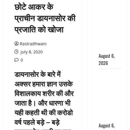
छोटे आकर के
उफनते गधेरे
के पास
प्राचीन डायनासोर की
नवजात को
प्रजाति को खोजा
छोड़ा, रोने की
आवाज सुन
ग्रामीणों ने
Rastradhwani
बचाई जान
July 8, 2020
August 6,
0
2026
डायनासोर के बारे में
अतीक अहमद
अक्सर हमारा ज्ञान उसके
के छोटे बेटे
की सड़क
विशालकाय शरीर की और
हादसे में मौत,
जाता है। और धारणा भी
जेल में बंद भाई
यही कहती थी की करोडो
से मिलने जा
रहा था
वर्ष पहले बड़े – बड़े
August 6,