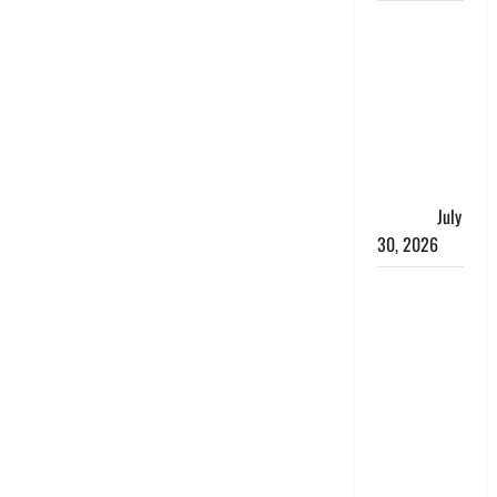
नशा तस्करों
के खिलाफ
चंपावत पुलिस
का एक्शन, ₹1
करोड़ कीमत
की स्मैक
बरामद, 2
गिरफ्तार,
July
30, 2026
रिश्तों का
कत्ल : बिना
हाथ धोये
खाना परोसने
पर हैवान बना
देवर, भाभी का
सिर धड़ से
किया अलग