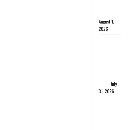
काला, लगाई
कंडाली
August 1,
2026
संसद परिसर
में भगवा पहन
पप्पू यादव की
नौटंकी, संत
समाज ने
जताई घोर
आपत्ति
July
31, 2026
Haldwani:
युवती ने
मुस्लिम युवक
पर पहचान