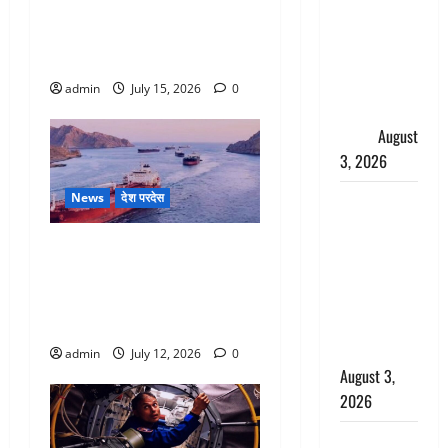
हमला करने से पुतिन को रोका,
हर-हर महादेव
पोलैंड के उप विदेश मंत्री का बड़ा
की गूंज,
बयान
शिवालयों में
उमड़ा
admin
July 15, 2026
0
श्रद्धालुओं का
सैलाब
August
3, 2026
पूर्व MP
News
देश परदेस
बृजभूषण शरण
ओमान तट के पास जहाज पर
सिंह को बड़ी
हमला, 11 भारतीय थे सवार, 1
राहत, कोर्ट ने
लापता, विदेश मंत्रालय ने की
यौन उत्पीड़न
कड़ी निंदा
मामले में किया
बाइज्जत बरी
admin
July 12, 2026
0
August 3,
2026
जल्द अमीर