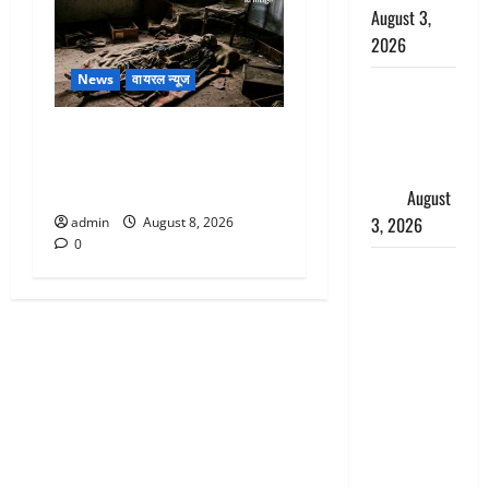
August 3,
2026
News
वायरल न्यूज
हिन्दू सनातन
संस्कृति में
एक साल तक सड़ती रही लाश,
शिखा बंधन
बंद कमरे से मिला कंकाल, बेटी,
का वैज्ञानिक
रिश्तेदार और पड़ोसी सब बेखबर
महत्व
August
3, 2026
admin
August 8, 2026
0
Haridwar :
सनातन के
अपमान पर
भड़के CM
धामी, बोले-
‘पप्पू’ गैंग ने
भगवाधारियों
का उड़ाया
मजाक’