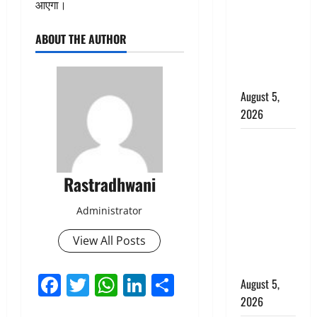
आएगा।
जंतर-मंतर पर
इस्तीफा
ABOUT THE AUTHOR
लहराने वाला
शेर सिंह
बर्खास्त
August 5,
2026
लगान-गजनी
फेम एक्टर
प्रदीप रावत
Rastradhwani
का निधन,
Administrator
‘महाभारत’ में
निभाया था
View All Posts
अश्वत्थामा का
किरदार
Facebook
Twitter
WhatsApp
LinkedIn
Share
August 5,
2026