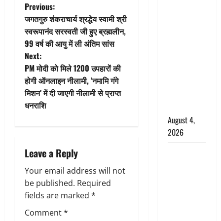
P
Previous:
Haridwar :
जगतगुरु शंकराचार्य श्रद्धेय स्वामी श्री
CM धामी ने
o
स्वरूपानंद सरस्वती जी हुए ब्रह्मलीन,
चरण धोकर
99 वर्ष की आयु में ली अंतिम सांस
किया
s
Next:
कांवड़ियों का
t
PM मोदी को मिले 1200 उपहारों की
स्वागत,
होगी ऑनलाइन नीलामी, ‘नमामि गंगे
शिवभक्तों पर
n
मिशन’ में दी जाएगी नीलामी से प्राप्त
हेलीकाॅप्टर से
धनराशि
पुष्पवर्षा
a
August 4,
v
2026
i
Leave a Reply
तमिलनाडु में
डबल मीनिंग
g
Your email address will not
कमेंट को
be published.
Required
लेकर बवाल,
a
fields are marked
*
उदयनिधि
t
Comment
*
स्टालिन को