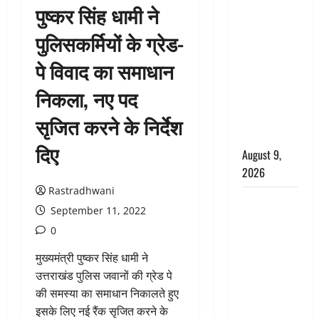
पुष्कर सिंह धामी ने
CM धामी के
नेतृत्व में
पुलिसकर्मियों के ग्रेड-
‘तिरंगा यात्रा’
पे विवाद का समाधान
का भव्य
आयोजन,
निकला, नए पद
भारत माता के
जयकारों से
सृजित करने के निर्देश
गूंजा शहर
दिए
August 9,
2026
Rastradhwani
Uttarakhand
September 11, 2022
: प्रदेश में
0
तीन दिन भारी
बारिश का
मुख्यमंत्री पुष्कर सिंह धामी ने
अलर्ट, इन
उत्तराखंड पुलिस जवानों की ग्रेड पे
जिलों में
की समस्या का समाधान निकालते हुए
अत्यधिक वर्षा
इसके लिए नई रैंक सृजित करने के