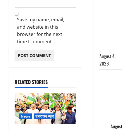
घटना का
खुलासा,
कलयुगी मां
Save my name, email,
निकली 15
and website in this
साल की
browser for the next
नाबालिग बेटी
time I comment.
की सौदेबाज
August 4,
2026
Haridwar :
RELATED STORIES
धर्मनगरी में
हर-हर महादेव
की गूंज,
शिवालयों में
उमड़ा
News
उत्तराखंड न्यूज
श्रद्धालुओं का
सैलाब
August