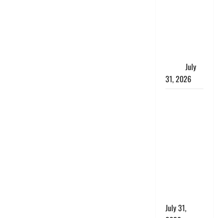
में भगवा पहन
पप्पू यादव की
नौटंकी, संत
समाज ने
जताई घोर
आपत्ति
July
31, 2026
Haldwani:
युवती ने
मुस्लिम युवक
पर पहचान
छिपाने का
लगाया आरोप,
शादी का
झांसा देकर
किया दुष्कर्म
July 31,