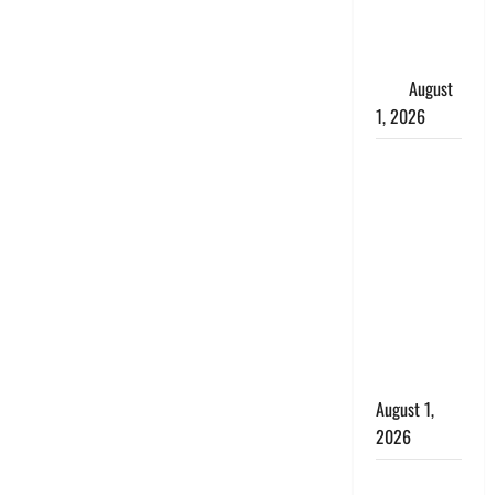
महिला, अंतिम
संस्कार से
पहले लौटी
सांस
August
1, 2026
Nainital:
छेड़छाड़ करने
वालों को
सिखाया
सबक,
मनचलों का
मुंह किया
काला, लगाई
कंडाली
August 1,
2026
संसद परिसर