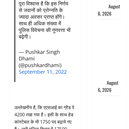
पूरा विश्वास है कि इस निर्णय
ख्याल
August
से जवानों को प्रोन्नति के
6, 2026
ज्यादा अवसर प्राप्त होंगे।
साथ ही अधिक संख्या में
Dehradun:
पुलिस विवेचना की गुणवत्ता भी
साइबर ठगों ने
बढ़ेगी।
बुजुर्ग को
लगाया लाखों
— Pushkar Singh
का चूना,
Dhami
डिजिटल
(@pushkardhami)
अरेस्ट कर
September 11, 2022
ठग लिए ₹13
लाख
August
6, 2026
Uttarakhand
उल्लेखनीय है, कि एएसआई का ग्रैड पे
: प्रदेश के इन
4200 रखा गया है। इसी के साथ हेड
जिलों में
कांस्टेबल के भी 1750 पद बढ़ाये गए
बारिश का
है। अभी पुलिस विभाग में 17500