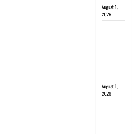
August 1,
2026
Dehradun :
सृष्टि कंडारी
मौत मामले में
बड़ा एक्शन,
दून पुलिस ने
पति और ननद
को किया
गिरफ्तार
August 1,
2026
Andhra
Pradesh:
मौत के बाद
जिंदा हुई