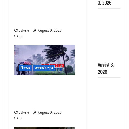
Dehradun: CM धामी के नेतृत्व में
3, 2026
‘तिरंगा यात्रा’ का भव्य आयोजन,
पूर्व MP
भारत माता के जयकारों से गूंजा
बृजभूषण शरण
शहर
सिंह को बड़ी
admin
August 9, 2026
राहत, कोर्ट ने
0
यौन उत्पीड़न
मामले में किया
बाइज्जत बरी
August 3,
News
उत्तराखंड न्यूज
2026
Uttarakhand : प्रदेश में तीन
जल्द अमीर
दिन भारी बारिश का अलर्ट, इन
बनने की चाह
जिलों में अत्यधिक वर्षा की
में बन गया
चेतावनी
चोर, दून
पुलिस ने 11
admin
August 9, 2026
दोपहिया वाहन
0
बरामद किए