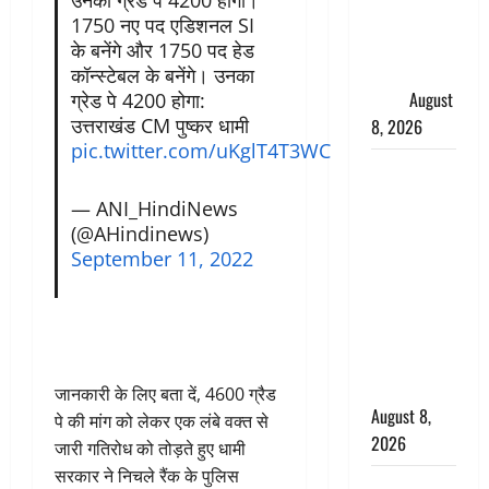
धामी ने
1750 नए पद एडिशनल SI
कार्यकर्ताओं
के बनेंगे और 1750 पद हेड
से किया
कॉन्स्टेबल के बनेंगे। उनका
संवाद
August
ग्रेड पे 4200 होगा:
उत्तराखंड CM पुष्कर धामी
8, 2026
pic.twitter.com/uKglT4T3WC
Dehradun :
वंशिका बंसल
— ANI_HindiNews
हत्याकांड में
(@AHindinews)
दोषी को
September 11, 2022
आजीवन
कारावास, 25
हजार का
अर्थदंड भी
लगाया
जानकारी के लिए बता दें, 4600 ग्रैड
August 8,
पे की मांग को लेकर एक लंबे वक्त से
2026
जारी गतिरोध को तोड़ते हुए धामी
सरकार ने निचले रैंक के पुलिस
भारत ने किया