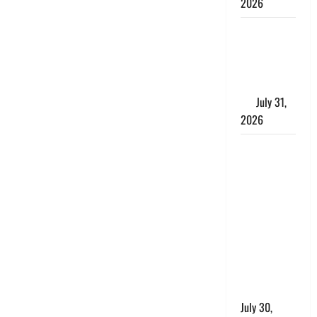
2026
Benefits of
Neem :
आयुर्वेद में नीम
के लाभकारी
गुण
July 31,
2026
CM धामी ने
की
हेल्पलाइन-1905
की समीक्षा,
लंबित
शिकायतों के
त्वरित
निस्तारण के
दिए निर्देश
July 30,