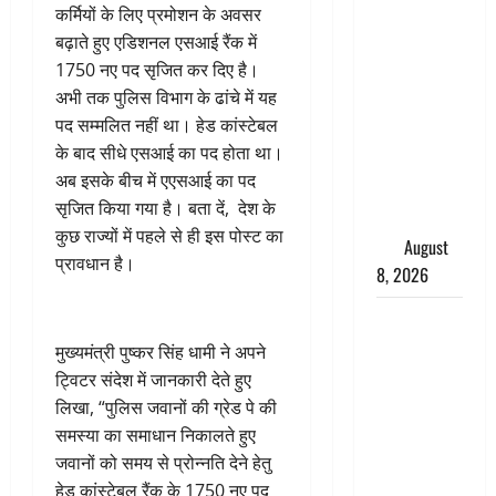
कर्मियों के लिए प्रमोशन के अवसर
अग्नि-4
बढ़ाते हुए एडिशनल एसआई रैंक में
बैलिस्टिक
1750 नए पद सृजित कर दिए है।
मिसाइल का
अभी तक पुलिस विभाग के ढांचे में यह
सफल
पद सम्मलित नहीं था। हेड कांस्टेबल
परीक्षण,
के बाद सीधे एसआई का पद होता था।
4000 किमी
अब इसके बीच में एएसआई का पद
दूर बैठे दुश्मनों
सृजित किया गया है। बता दें, देश के
की अब खैर
कुछ राज्यों में पहले से ही इस पोस्ट का
नहीं
August
प्रावधान है।
8, 2026
Chamoli :
उफनते गधेरे
मुख्यमंत्री पुष्कर सिंह धामी ने अपने
के पास
ट्विटर संदेश में जानकारी देते हुए
नवजात को
लिखा, “पुलिस जवानों की ग्रेड पे की
छोड़ा, रोने की
समस्या का समाधान निकालते हुए
आवाज सुन
जवानों को समय से प्रोन्नति देने हेतु
ग्रामीणों ने
हेड कांस्टेबल रैंक के 1750 नए पद