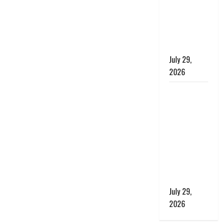
बाघ और
प्रकृति का
संतुलन भी
रहेगा सुरक्षित’
July 29,
2026
राहुल गांधी के
बयान पर
लोकसभा में
भारी हंगामा,
संसदीय कार्य
मंत्री ने जताई
आपत्ति, बोले-
माफी मांगो
July 29,
2026