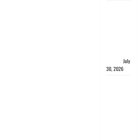
नशा तस्करों
के खिलाफ
चंपावत पुलिस
का एक्शन, ₹1
करोड़ कीमत
की स्मैक
बरामद, 2
गिरफ्तार,
July
30, 2026
रिश्तों का
कत्ल : बिना
हाथ धोये
खाना परोसने
पर हैवान बना
देवर, भाभी का
सिर धड़ से
किया अलग