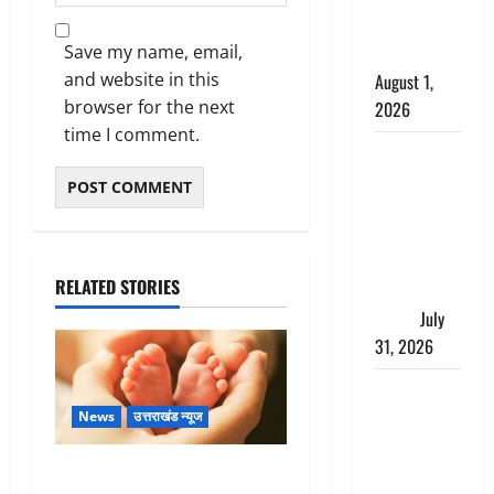
काला, लगाई
Save my name, email,
कंडाली
and website in this
August 1,
browser for the next
2026
time I comment.
संसद परिसर
में भगवा पहन
पप्पू यादव की
नौटंकी, संत
समाज ने
RELATED STORIES
जताई घोर
आपत्ति
July
31, 2026
Haldwani:
युवती ने
News
उत्तराखंड न्यूज
मुस्लिम युवक
पर पहचान
Chamoli : उफनते गधेरे के पास