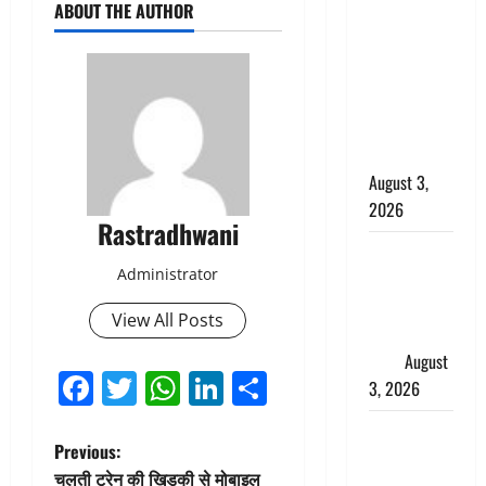
ABOUT THE AUTHOR
बनने की चाह
में बन गया
चोर, दून
पुलिस ने 11
दोपहिया वाहन
बरामद किए
August 3,
2026
Rastradhwani
हिन्दू सनातन
Administrator
संस्कृति में
शिखा बंधन
View All Posts
का वैज्ञानिक
महत्व
August
Facebook
Twitter
WhatsApp
LinkedIn
Share
3, 2026
Haridwar :
P
Previous:
सनातन के
चलती ट्रेन की खिड़की से मोबाइल