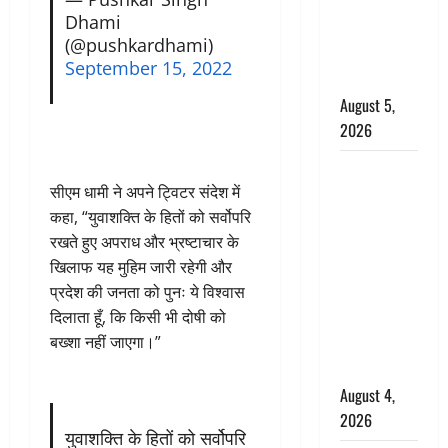
‘महाभारत’ में
Dhami
निभाया था
(@pushkardhami)
अश्वत्थामा का
September 15, 2022
किरदार
August 5,
2026
Haridwar :
सीएम धामी ने अपने ट्विटर संदेश में
CM धामी ने
कहा, “युवाशक्ति के हितों को सर्वोपरि
चरण धोकर
रखते हुए अपराध और भ्रष्टाचार के
किया
खिलाफ यह मुहिम जारी रहेगी और
कांवड़ियों का
प्रदेश की जनता को पुनः ये विश्वास
स्वागत,
दिलाता हूँ, कि किसी भी दोषी को
शिवभक्तों पर
बख्शा नहीं जाएगा।”
हेलीकाॅप्टर से
पुष्पवर्षा
August 4,
2026
युवाशक्ति के हितों को सर्वोपरि