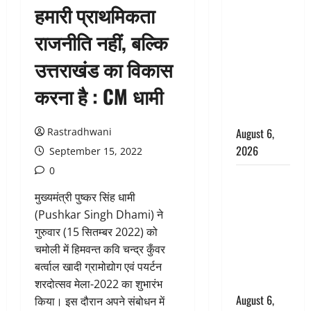
हमारी प्राथमिकता
उफनते गधेरे
के पास
राजनीति नहीं, बल्कि
नवजात को
उत्तराखंड का विकास
छोड़ा, रोने की
आवाज सुन
करना है : CM धामी
ग्रामीणों ने
बचाई जान
Rastradhwani
August 6,
2026
September 15, 2022
0
अतीक अहमद
के छोटे बेटे
मुख्यमंत्री पुष्कर सिंह धामी
की सड़क
(Pushkar Singh Dhami) ने
हादसे में मौत,
गुरुवार (15 सितम्बर 2022) को
जेल में बंद भाई
चमोली में हिमवन्त कवि चन्द्र कुँवर
से मिलने जा
बर्त्वाल खादी ग्रामोद्योग एवं पयर्टन
रहा था
शरदोत्सव मेला-2022 का शुभारंभ
August 6,
किया। इस दौरान अपने संबोधन में