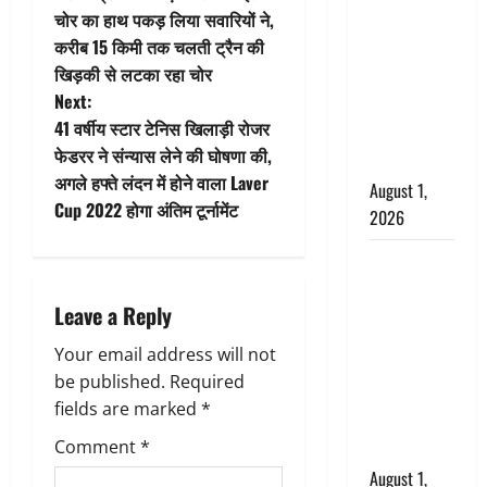
अपमान पर
o
चोर का हाथ पकड़ लिया सवारियों ने,
भड़के CM
करीब 15 किमी तक चलती ट्रैन की
s
धामी, बोले-
खिड़की से लटका रहा चोर
‘पप्पू’ गैंग ने
t
Next:
भगवाधारियों
41 वर्षीय स्टार टेनिस खिलाड़ी रोजर
का उड़ाया
n
फेडरर ने संन्यास लेने की घोषणा की,
मजाक’
अगले हफ्ते लंदन में होने वाला Laver
a
August 1,
Cup 2022 होगा अंतिम टूर्नामेंट
2026
v
Dehradun :
i
सृष्टि कंडारी
Leave a Reply
मौत मामले में
g
बड़ा एक्शन,
Your email address will not
दून पुलिस ने
a
be published.
Required
पति और ननद
fields are marked
*
t
को किया
Comment
*
गिरफ्तार
i
August 1,