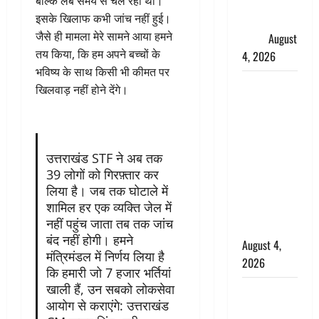
बल्कि लंबे समय से चल रहा था।
फैजान ने
इसके खिलाफ कभी जांच नहीं हुई।
लगाए संगीन
जैसे ही मामला मेरे सामने आया हमने
आरोप
August
तय किया, कि हम अपने बच्चों के
4, 2026
भविष्य के साथ किसी भी कीमत पर
Dehradun :
खिलवाड़ नहीं होने देंगे।
अपहरण की
घटना का
खुलासा,
कलयुगी मां
उत्तराखंड STF ने अब तक
निकली 15
39 लोगों को गिरफ़्तार कर
लिया है। जब तक घोटाले में
साल की
शामिल हर एक व्यक्ति जेल में
नाबालिग बेटी
नहीं पहुंच जाता तब तक जांच
की सौदेबाज
बंद नहीं होगी। हमने
August 4,
मंत्रिमंडल में निर्णय लिया है
2026
कि हमारी जो 7 हजार भर्तियां
खाली हैं, उन सबको लोकसेवा
Haridwar :
आयोग से कराएंगे: उत्तराखंड
धर्मनगरी में