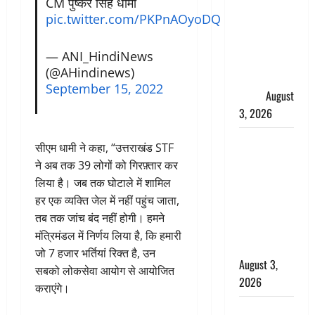
CM पुष्कर सिंह धामी
हर-हर महादेव
pic.twitter.com/PKPnAOyoDQ
की गूंज,
शिवालयों में
— ANI_HindiNews
उमड़ा
(@AHindinews)
श्रद्धालुओं का
September 15, 2022
सैलाब
August
3, 2026
पूर्व MP
सीएम धामी ने कहा, “उत्तराखंड STF
बृजभूषण शरण
ने अब तक 39 लोगों को गिरफ़्तार कर
सिंह को बड़ी
लिया है। जब तक घोटाले में शामिल
राहत, कोर्ट ने
हर एक व्यक्ति जेल में नहीं पहुंच जाता,
यौन उत्पीड़न
तब तक जांच बंद नहीं होगी। हमने
मामले में किया
मंत्रिमंडल में निर्णय लिया है, कि हमारी
बाइज्जत बरी
जो 7 हजार भर्तियां रिक्त है, उन
August 3,
सबको लोकसेवा आयोग से आयोजित
2026
कराएंगे।
जल्द अमीर