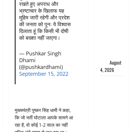
तमिलनाडु में
रखते हुए अपराध और
भ्रष्टाचार के खिलाफ यह
डबल मीनिंग
मुहिम जारी रहेगी और प्रदेश
कमेंट को
की जनता को पुनः ये विश्वास
लेकर बवाल,
दिलाता हूं कि किसी भी दोषी
उदयनिधि
को बख्शा नहीं जाएगा।
स्टालिन को
पुलिस ने
— Pushkar Singh
हिरासत में
Dhami
लिया
August
(@pushkardhami)
4, 2026
September 15, 2022
‘अभिजीत
दिपके को
तुरंत करो
गिरफ्तार’,
मुख्यमंत्री पुष्कर सिंह धामी ने कहा,
सोशल
कि जो भर्ती घोटाला आपके सामने आ
मीडिया
रहा है, वो कोई 1-2 साल का नहीं
इन्फ्लुएंसर