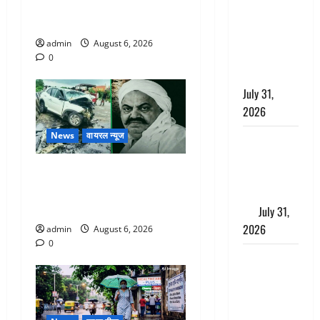
छिपाने का
नवजात को छोड़ा, रोने की आवाज
लगाया आरोप,
सुन ग्रामीणों ने बचाई जान
शादी का
admin
August 6, 2026
झांसा देकर
0
किया दुष्कर्म
July 31,
2026
News
वायरल न्यूज
Benefits of
Neem :
अतीक अहमद के छोटे बेटे की
आयुर्वेद में नीम
सड़क हादसे में मौत, जेल में बंद
के लाभकारी
भाई से मिलने जा रहा था
गुण
July 31,
2026
admin
August 6, 2026
0
CM धामी ने
की
हेल्पलाइन-1905
की समीक्षा,