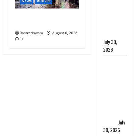
News
खाना पीना
लंबित
शिकायतों के
Monsoon Special : मानसून के
त्वरित
महीने में रखे सेहत का ख्याल
निस्तारण के
Rastradhwani
August 6, 2026
दिए निर्देश
0
July 30,
2026
करेंसी
व्यवस्था में
बड़ा बदलाव:
भारत सरकार
ने ₹10 और
₹20 के
प्लास्टिक नोट
के ट्रायल को
दी मंजूरी
July
30, 2026