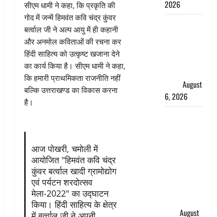
2026
सीएम धामी ने कहा, कि प्रकृति की
गोद में जन्में हिमवंत कवि चंद्र कुंवर
Monsoon
बर्त्वाल जी ने अल्प आयु में ही कहानी
Special :
और अनमोल कविताओं की रचना कर
मानसून के
हिंदी साहित्य को उत्कृष्ट खजाना देने
महीने में रखे
का कार्य किया है। सीएम धामी ने कहा,
सेहत का
कि हमारी प्राथमिकता राजनीति नहीं
ख्याल
August
बल्कि उत्तराखण्ड का विकास करना
6, 2026
है।
Dehradun:
साइबर ठगों ने
बुजुर्ग को
आज पोखरी, चमोली में
लगाया लाखों
आयोजित "हिमवंत कवि चंद्र
का चूना,
कुंवर बर्त्वाल खादी ग्रामोद्योग
डिजिटल
एवं पर्यटन शरदोत्सव
अरेस्ट कर
मेला-2022" का उद्घाटन
ठग लिए ₹13
किया। हिंदी साहित्य के क्षेत्र
लाख
August
में बर्त्वाल जी ने अपनी