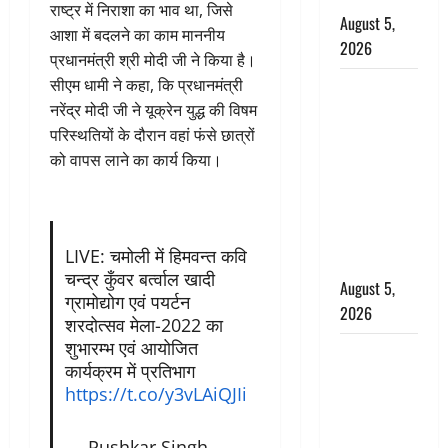
राष्ट्र में निराशा का भाव था, जिसे
August 5,
आशा में बदलने का काम माननीय
2026
प्रधानमंत्री श्री मोदी जी ने किया है।
सीएम धामी ने कहा, कि प्रधानमंत्री
पिथौरागढ़
नरेंद्र मोदी जी ने यूक्रेन युद्ध की विषम
पुलिस का
परिस्थतियों के दौरान वहां फंसे छात्रों
बड़ा एक्शन,
को वापस लाने का कार्य किया।
जंतर-मंतर पर
इस्तीफा
लहराने वाला
शेर सिंह
LIVE: चमोली में हिमवन्त कवि
बर्खास्त
चन्द्र कुँवर बर्त्वाल खादी
August 5,
ग्रामोद्योग एवं पयर्टन
2026
शरदोत्सव मेला-2022 का
शुभारम्भ एवं आयोजित
लगान-गजनी
कार्यक्रम में प्रतिभाग
फेम एक्टर
https://t.co/y3vLAiQJIi
प्रदीप रावत
का निधन,
— Pushkar Singh