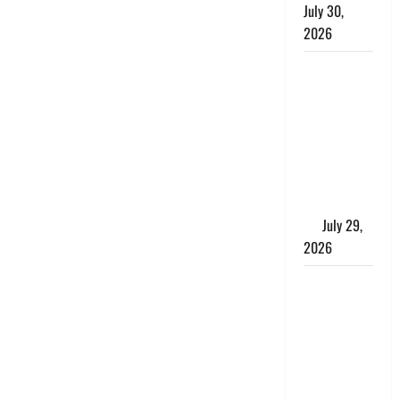
July 30,
2026
Uttarakhand
: राज्य में
मूसलाधार
बारिश का
अलर्ट, इन
जिलों में
जमकर बरसेंगे
मेघ
July 29,
2026
विश्व बाघ
दिवस पर CM
धामी का
संबोधन, कहा-
‘जंगल
सुरक्षित, तो