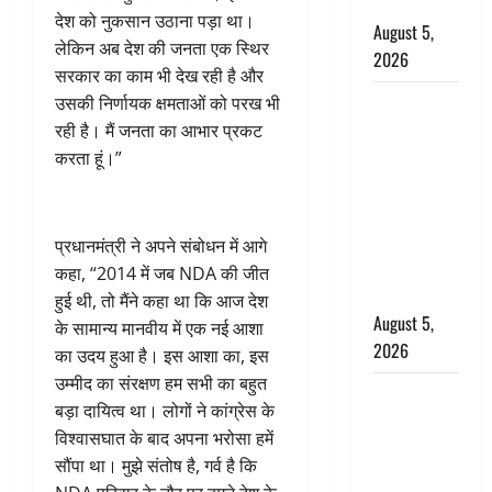
बर्खास्त
देश को नुकसान उठाना पड़ा था।
August 5,
लेकिन अब देश की जनता एक स्थिर
2026
सरकार का काम भी देख रही है और
लगान-गजनी
उसकी निर्णायक क्षमताओं को परख भी
फेम एक्टर
रही है। मैं जनता का आभार प्रकट
प्रदीप रावत
करता हूं।”
का निधन,
‘महाभारत’ में
निभाया था
प्रधानमंत्री ने अपने संबोधन में आगे
अश्वत्थामा का
कहा, “2014 में जब NDA की जीत
किरदार
हुई थी, तो मैंने कहा था कि आज देश
August 5,
के सामान्य मानवीय में एक नई आशा
2026
का उदय हुआ है। इस आशा का, इस
उम्मीद का संरक्षण हम सभी का बहुत
Haridwar :
बड़ा दायित्व था। लोगों ने कांग्रेस के
CM धामी ने
विश्वासघात के बाद अपना भरोसा हमें
चरण धोकर
सौंपा था। मुझे संतोष है, गर्व है कि
किया