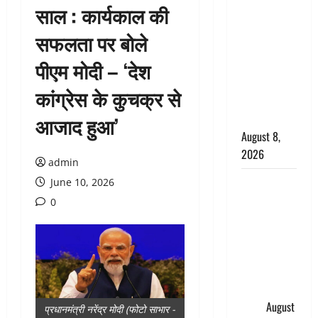
साल : कार्यकाल की
सड़ती रही
लाश, बंद
सफलता पर बोले
कमरे से मिला
पीएम मोदी – ‘देश
कंकाल, बेटी,
रिश्तेदार और
कांग्रेस के कुचक्र से
पड़ोसी सब
बेखबर
आजाद हुआ’
August 8,
2026
admin
देहरादून में
June 10, 2026
भाजपा की
0
बड़ी बैठक,
मुख्यमंत्री
धामी ने
कार्यकर्ताओं
से किया
संवाद
August
प्रधानमंत्री नरेंद्र मोदी (फोटो साभार -