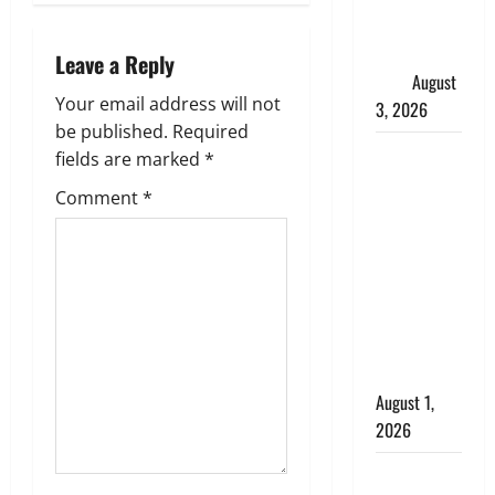
v
शिखा बंधन
का वैज्ञानिक
i
Leave a Reply
महत्व
August
g
Your email address will not
3, 2026
be published.
Required
a
Haridwar :
fields are marked
*
सनातन के
t
Comment
*
अपमान पर
भड़के CM
i
धामी, बोले-
o
‘पप्पू’ गैंग ने
भगवाधारियों
n
का उड़ाया
मजाक’
August 1,
2026
Dehradun :