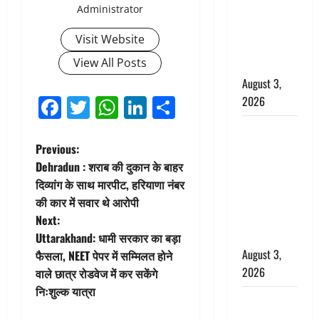
Administrator
राहत, कोर्ट ने
यौन उत्पीड़न
Visit Website
मामले में किया
View All Posts
बाइज्जत बरी
August 3,
Facebook
Twitter
WhatsApp
LinkedIn
Share
2026
जल्द अमीर
P
बनने की चाह
Previous:
में बन गया
Dehradun : शराब की दुकान के बाहर
o
चोर, दून
दिव्यांग के साथ मारपीट, हरियाणा नंबर
पुलिस ने 11
की कार में सवार थे आरोपी
s
दोपहिया वाहन
Next:
बरामद किए
t
Uttarakhand: धामी सरकार का बड़ा
August 3,
फैसला, NEET पेपर में सम्मिलत होने
n
2026
वाले छात्र रोडवेज में कर सकेंगे
निःशुल्क यात्रा
a
हिन्दू सनातन
संस्कृति में