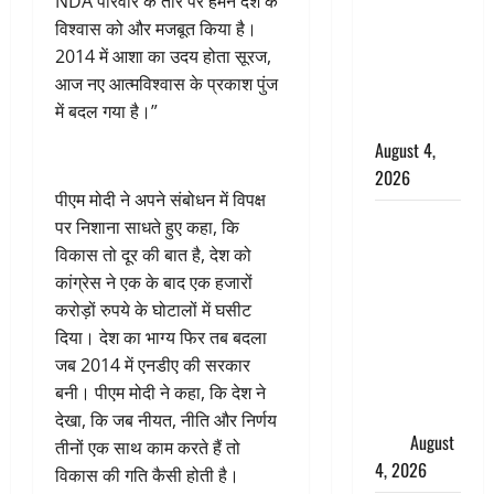
NDA परिवार के तौर पर हमने देश के
कांवड़ियों का
विश्वास को और मजबूत किया है।
स्वागत,
2014 में आशा का उदय होता सूरज,
शिवभक्तों पर
आज नए आत्मविश्वास के प्रकाश पुंज
हेलीकाॅप्टर से
में बदल गया है।”
पुष्पवर्षा
August 4,
2026
पीएम मोदी ने अपने संबोधन में विपक्ष
तमिलनाडु में
पर निशाना साधते हुए कहा, कि
डबल मीनिंग
विकास तो दूर की बात है, देश को
कमेंट को
कांग्रेस ने एक के बाद एक हजारों
लेकर बवाल,
करोड़ों रुपये के घोटालों में घसीट
उदयनिधि
दिया। देश का भाग्य फिर तब बदला
स्टालिन को
जब 2014 में एनडीए की सरकार
पुलिस ने
बनी। पीएम मोदी ने कहा, कि देश ने
हिरासत में
देखा, कि जब नीयत, नीति और निर्णय
लिया
August
तीनों एक साथ काम करते हैं तो
4, 2026
विकास की गति कैसी होती है।