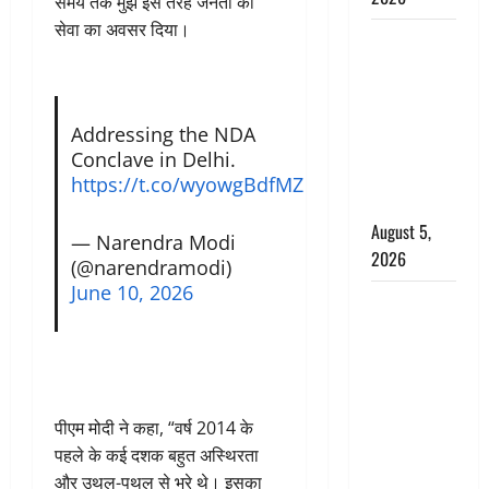
समय तक मुझे इस तरह जनता की
सेवा का अवसर दिया।
Hindi
Horror
Story : जंगल
की प्रेतात्मा
Addressing the NDA
(The Spirit
Conclave in Delhi.
of the
https://t.co/wyowgBdfMZ
Jungle)
August 5,
— Narendra Modi
2026
(@narendramodi)
June 10, 2026
पिथौरागढ़
पुलिस का
बड़ा एक्शन,
जंतर-मंतर पर
इस्तीफा
पीएम मोदी ने कहा, “वर्ष 2014 के
लहराने वाला
पहले के कई दशक बहुत अस्थिरता
शेर सिंह
और उथल-पुथल से भरे थे। इसका