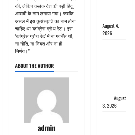
साल की
की, लेकिन कलंक देश की बड़ी हिंदू
नाबालिग बेटी
आबादी के नाम लगाया गया। जबकि
की सौदेबाज
असल में इस कुसंस्कृति का नाम होना
August 4,
चाहिए था ‘कांग्रेस ग्रोथ रेट’। इस
2026
‘कांग्रेस ग्रोथ रेट’ में ना गवर्नेंस थी,
ना नीति, ना नियत और ना ही
Haridwar :
निर्णय।”
धर्मनगरी में
हर-हर महादेव
ABOUT THE AUTHOR
की गूंज,
शिवालयों में
उमड़ा
श्रद्धालुओं का
सैलाब
August
3, 2026
पूर्व MP
बृजभूषण शरण
admin
सिंह को बड़ी