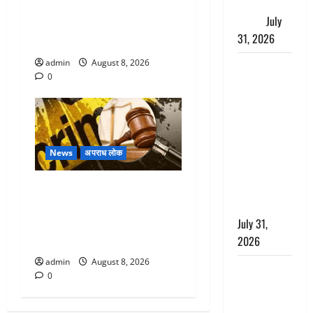
जताई घोर
देहरादून में भाजपा की बड़ी बैठक,
आपत्ति
July
मुख्यमंत्री धामी ने कार्यकर्ताओं से
31, 2026
किया संवाद
admin
August 8, 2026
Haldwani:
0
युवती ने
मुस्लिम युवक
पर पहचान
छिपाने का
लगाया आरोप,
News
अपराध लोक
शादी का
Dehradun : वंशिका बंसल
झांसा देकर
हत्याकांड में दोषी को आजीवन
किया दुष्कर्म
कारावास, 25 हजार का अर्थदंड
July 31,
भी लगाया
2026
admin
August 8, 2026
Benefits of
0
Neem :
आयुर्वेद में नीम