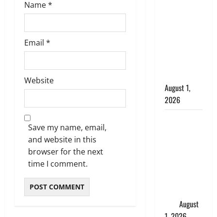
सृष्टि कंडारी
Name
*
मौत मामले में
बड़ा एक्शन,
दून पुलिस ने
Email
*
पति और ननद
को किया
गिरफ्तार
Website
August 1,
2026
Andhra
Save my name, email,
Pradesh:
and website in this
मौत के बाद
browser for the next
जिंदा हुई
time I comment.
महिला, अंतिम
संस्कार से
पहले लौटी
सांस
August
1, 2026