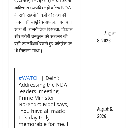
प्रधानमंत्री नरेंद्र मोदी ने इसे अपनी
परीक्षण,
व्यक्तिगत उपलब्धि नहीं बल्कि NDA
4000 किमी
के सभी सहयोगी दलों और देश की
दूर बैठे दुश्मनों
जनता की सामूहिक सफलता बताया।
की अब खैर
साथ ही, राजनीतिक स्थिरता, विकास
नहीं
August
और गरीबी उन्मूलन को सरकार की
8, 2026
बड़ी उपलब्धियाँ बताते हुए कांग्रेस पर
भी निशाना साधा।
Chamoli :
उफनते गधेरे
के पास
नवजात को
#WATCH
| Delhi:
छोड़ा, रोने की
Addressing the NDA
आवाज सुन
leaders' meeting,
ग्रामीणों ने
Prime Minister
बचाई जान
Narendra Modi says,
August 6,
"You have all made
2026
this day truly
memorable for me. I
अतीक अहमद