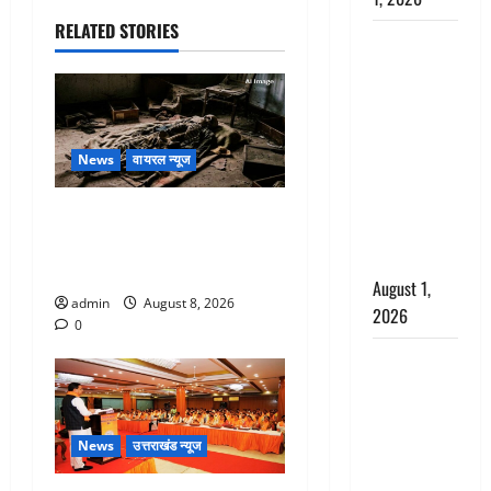
RELATED STORIES
Nainital:
छेड़छाड़ करने
वालों को
सिखाया
सबक,
News
वायरल न्यूज
मनचलों का
मुंह किया
एक साल तक सड़ती रही लाश,
काला, लगाई
बंद कमरे से मिला कंकाल, बेटी,
कंडाली
रिश्तेदार और पड़ोसी सब बेखबर
August 1,
admin
August 8, 2026
2026
0
संसद परिसर
में भगवा पहन
पप्पू यादव की
नौटंकी, संत
News
उत्तराखंड न्यूज
समाज ने