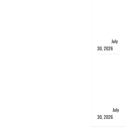
भारत सरकार
ने ₹10 और
₹20 के
प्लास्टिक नोट
के ट्रायल को
दी मंजूरी
July
30, 2026
नशा तस्करों
के खिलाफ
चंपावत पुलिस
का एक्शन, ₹1
करोड़ कीमत
की स्मैक
बरामद, 2
गिरफ्तार,
July
30, 2026