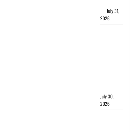
के लाभकारी
गुण
July 31,
2026
CM धामी ने
की
हेल्पलाइन-1905
की समीक्षा,
लंबित
शिकायतों के
त्वरित
निस्तारण के
दिए निर्देश
July 30,
2026
करेंसी
व्यवस्था में
बड़ा बदलाव: