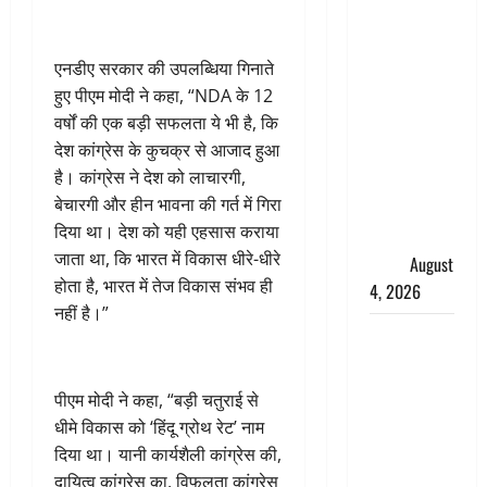
‘अभिजीत
दिपके को
एनडीए सरकार की उपलब्धिया गिनाते
तुरंत करो
हुए पीएम मोदी ने कहा, “NDA के 12
गिरफ्तार’,
वर्षों की एक बड़ी सफलता ये भी है, कि
सोशल
देश कांग्रेस के कुचक्र से आजाद हुआ
मीडिया
है। कांग्रेस ने देश को लाचारगी,
इन्फ्लुएंसर
बेचारगी और हीन भावना की गर्त में गिरा
फैजान ने
दिया था। देश को यही एहसास कराया
लगाए संगीन
जाता था, कि भारत में विकास धीरे-धीरे
आरोप
August
होता है, भारत में तेज विकास संभव ही
4, 2026
नहीं है।”
Dehradun :
अपहरण की
घटना का
पीएम मोदी ने कहा, “बड़ी चतुराई से
खुलासा,
धीमे विकास को ‘हिंदू ग्रोथ रेट’ नाम
कलयुगी मां
दिया था। यानी कार्यशैली कांग्रेस की,
निकली 15
दायित्व कांग्रेस का, विफलता कांग्रेस