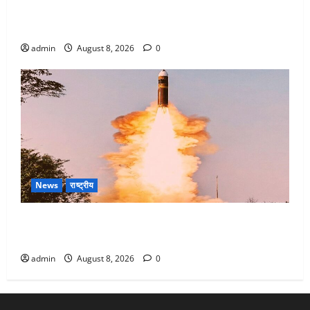
Dehradun : वंशिका बंसल हत्याकांड में दोषी को आजीवन
कारावास, 25 हजार का अर्थदंड भी लगाया
admin
August 8, 2026
0
News
राष्ट्रीय
भारत ने किया अग्नि-4 बैलिस्टिक मिसाइल का सफल परीक्षण,
4000 किमी दूर बैठे दुश्मनों की अब खैर नहीं
admin
August 8, 2026
0