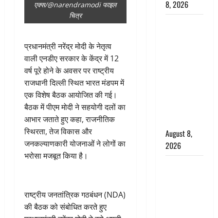
8, 2026
एक्स/@narendramodi फाइल
चित्र
Dehradun :
वंशिका बंसल
प्रधानमंत्री नरेंद्र मोदी के नेतृत्व
हत्याकांड में
वाली एनडीए सरकार के केंद्र में 12
दोषी को
वर्ष पूरे होने के अवसर पर राष्ट्रीय
आजीवन
राजधानी दिल्ली स्थित भारत मंडपम में
कारावास, 25
एक विशेष बैठक आयोजित की गई।
हजार का
बैठक में पीएम मोदी ने सहयोगी दलों का
अर्थदंड भी
आभार जताते हुए कहा, राजनीतिक
लगाया
स्थिरता, तेज विकास और
August 8,
जनकल्याणकारी योजनाओं ने लोगों का
2026
भरोसा मजबूत किया है।
भारत ने किया
अग्नि-4
बैलिस्टिक
राष्ट्रीय जनतांत्रिक गठबंधन (NDA)
मिसाइल का
की बैठक को संबोधित करते हुए
सफल