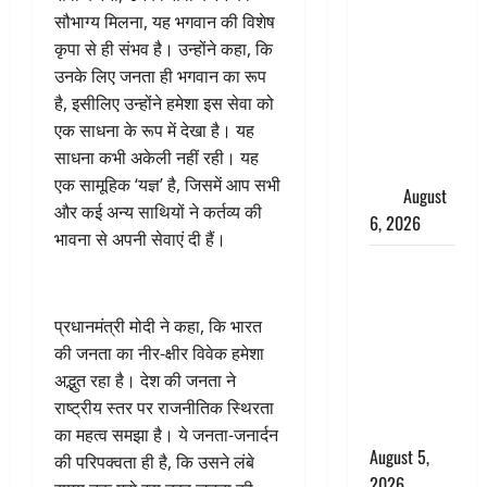
साइबर ठगों ने
सौभाग्य मिलना, यह भगवान की विशेष
बुजुर्ग को
कृपा से ही संभव है। उन्होंने कहा, कि
लगाया लाखों
उनके लिए जनता ही भगवान का रूप
का चूना,
है, इसीलिए उन्होंने हमेशा इस सेवा को
डिजिटल
एक साधना के रूप में देखा है। यह
अरेस्ट कर
साधना कभी अकेली नहीं रही। यह
ठग लिए ₹13
एक सामूहिक ‘यज्ञ’ है, जिसमें आप सभी
लाख
August
और कई अन्य साथियों ने कर्तव्य की
6, 2026
भावना से अपनी सेवाएं दी हैं।
Uttarakhand
: प्रदेश के इन
जिलों में
प्रधानमंत्री मोदी ने कहा, कि भारत
बारिश का
की जनता का नीर-क्षीर विवेक हमेशा
अलर्ट, जानें
अद्भुत रहा है। देश की जनता ने
कहां-कहां
राष्ट्रीय स्तर पर राजनीतिक स्थिरता
बरसेंगे मेघ
का महत्व समझा है। ये जनता-जनार्दन
August 5,
की परिपक्वता ही है, कि उसने लंबे
2026