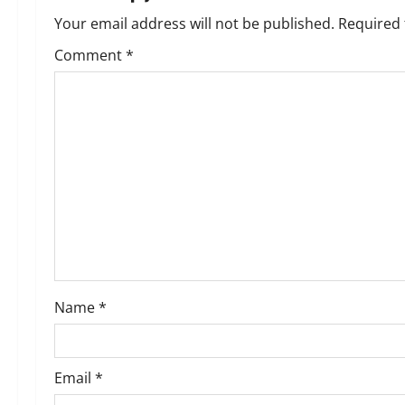
v
Your email address will not be published.
Required 
Comment
*
i
g
a
t
i
o
n
Name
*
Email
*