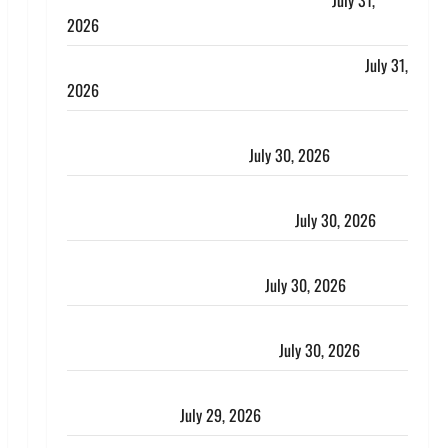
लगाया आरोप, शादी का झांसा देकर किया दुष्कर्म
July 31,
2026
Benefits of Neem : आयुर्वेद में नीम के लाभकारी गुण
July 31,
2026
CM धामी ने की हेल्पलाइन-1905 की समीक्षा, लंबित शिकायतों
के त्वरित निस्तारण के दिए निर्देश
July 30, 2026
करेंसी व्यवस्था में बड़ा बदलाव: भारत सरकार ने ₹10 और ₹20
के प्लास्टिक नोट के ट्रायल को दी मंजूरी
July 30, 2026
नशा तस्करों के खिलाफ चंपावत पुलिस का एक्शन, ₹1 करोड़
कीमत की स्मैक बरामद, 2 गिरफ्तार,
July 30, 2026
रिश्तों का कत्ल : बिना हाथ धोये खाना परोसने पर हैवान बना
देवर, भाभी का सिर धड़ से किया अलग
July 30, 2026
Uttarakhand : राज्य में मूसलाधार बारिश का अलर्ट, इन जिलों
में जमकर बरसेंगे मेघ
July 29, 2026