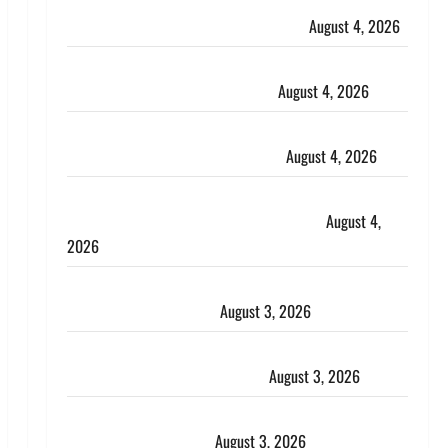
Haridwar : CM धामी ने चरण धोकर किया कांवड़ियों का
स्वागत, शिवभक्तों पर हेलीकाॅप्टर से पुष्पवर्षा
August 4, 2026
तमिलनाडु में डबल मीनिंग कमेंट को लेकर बवाल, उदयनिधि
स्टालिन को पुलिस ने हिरासत में लिया
August 4, 2026
‘अभिजीत दिपके को तुरंत करो गिरफ्तार’, सोशल मीडिया
इन्फ्लुएंसर फैजान ने लगाए संगीन आरोप
August 4, 2026
Dehradun : अपहरण की घटना का खुलासा, कलयुगी मां
निकली 15 साल की नाबालिग बेटी की सौदेबाज
August 4,
2026
Haridwar : धर्मनगरी में हर-हर महादेव की गूंज, शिवालयों में
उमड़ा श्रद्धालुओं का सैलाब
August 3, 2026
पूर्व MP बृजभूषण शरण सिंह को बड़ी राहत, कोर्ट ने यौन
उत्पीड़न मामले में किया बाइज्जत बरी
August 3, 2026
जल्द अमीर बनने की चाह में बन गया चोर, दून पुलिस ने 11
दोपहिया वाहन बरामद किए
August 3, 2026