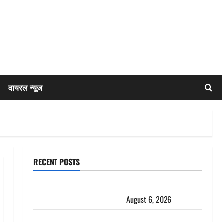
वायरल न्यूज
RECENT POSTS
Chamoli : उफनते गधेरे के पास नवजात को छोड़ा, रोने की
आवाज सुन ग्रामीणों ने बचाई जान
August 6, 2026
अतीक अहमद के छोटे बेटे की सड़क हादसे में मौत, जेल में बंद