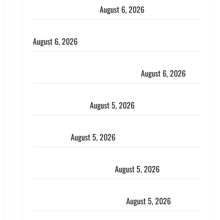
भाई से मिलने जा रहा था
August 6, 2026
Monsoon Special : मानसून के महीने में रखे सेहत का ख्याल
August 6, 2026
Dehradun: साइबर ठगों ने बुजुर्ग को लगाया लाखों का चूना,
डिजिटल अरेस्ट कर ठग लिए ₹13 लाख
August 6, 2026
Uttarakhand : प्रदेश के इन जिलों में बारिश का अलर्ट, जानें
कहां-कहां बरसेंगे मेघ
August 5, 2026
Hindi Horror Story : जंगल की प्रेतात्मा (The Spirit of
the Jungle)
August 5, 2026
पिथौरागढ़ पुलिस का बड़ा एक्शन, जंतर-मंतर पर इस्तीफा
लहराने वाला शेर सिंह बर्खास्त
August 5, 2026
लगान-गजनी फेम एक्टर प्रदीप रावत का निधन, ‘महाभारत’ में
निभाया था अश्वत्थामा का किरदार
August 5, 2026