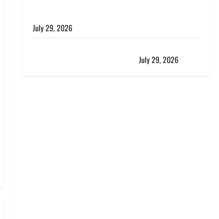
विश्व बाघ दिवस पर CM धामी का संबोधन, कहा- ‘जंगल
सुरक्षित, तो बाघ और प्रकृति का संतुलन भी रहेगा सुरक्षित’
July 29, 2026
राहुल गांधी के बयान पर लोकसभा में भारी हंगामा, संसदीय कार्य
मंत्री ने जताई आपत्ति, बोले- माफी मांगो
July 29, 2026