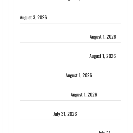
हिन्दू सनातन संस्कृति में शिखा बंधन का वैज्ञानिक महत्व
August 3, 2026
Haridwar : सनातन के अपमान पर भड़के CM धामी, बोले-
‘पप्पू’ गैंग ने भगवाधारियों का उड़ाया मजाक’
August 1, 2026
Dehradun : सृष्टि कंडारी मौत मामले में बड़ा एक्शन, दून
पुलिस ने पति और ननद को किया गिरफ्तार
August 1, 2026
Andhra Pradesh: मौत के बाद जिंदा हुई महिला, अंतिम
संस्कार से पहले लौटी सांस
August 1, 2026
Nainital: छेड़छाड़ करने वालों को सिखाया सबक, मनचलों का
मुंह किया काला, लगाई कंडाली
August 1, 2026
संसद परिसर में भगवा पहन पप्पू यादव की नौटंकी, संत समाज
ने जताई घोर आपत्ति
July 31, 2026
Haldwani: युवती ने मुस्लिम युवक पर पहचान छिपाने का