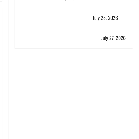
रुद्रपुर में पुलिस की बदमाशों से मुठभेड़, गैंगरेप में वांछित तीनों
आरोपित गिरफ्तार, एक के पैर में लगी गोली
July 28, 2026
Kanwar Yatra: दून शहर में नहीं घुसेंगे कांवड़ियों के वाहन,
एक्सप्रेसवे पर भी नो एंट्री, ट्रैफिक प्लान लागू
July 27, 2026