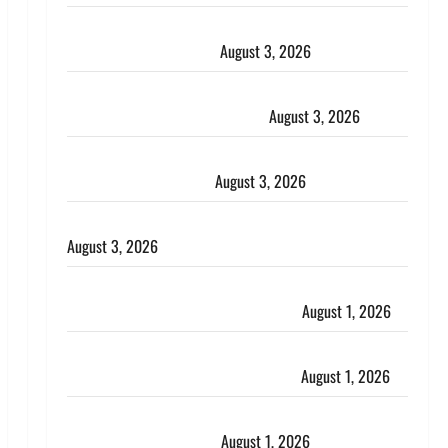
Haridwar : धर्मनगरी में हर-हर महादेव की गूंज, शिवालयों में
उमड़ा श्रद्धालुओं का सैलाब
August 3, 2026
पूर्व MP बृजभूषण शरण सिंह को बड़ी राहत, कोर्ट ने यौन
उत्पीड़न मामले में किया बाइज्जत बरी
August 3, 2026
जल्द अमीर बनने की चाह में बन गया चोर, दून पुलिस ने 11
दोपहिया वाहन बरामद किए
August 3, 2026
हिन्दू सनातन संस्कृति में शिखा बंधन का वैज्ञानिक महत्व
August 3, 2026
Haridwar : सनातन के अपमान पर भड़के CM धामी, बोले-
‘पप्पू’ गैंग ने भगवाधारियों का उड़ाया मजाक’
August 1, 2026
Dehradun : सृष्टि कंडारी मौत मामले में बड़ा एक्शन, दून
पुलिस ने पति और ननद को किया गिरफ्तार
August 1, 2026
Andhra Pradesh: मौत के बाद जिंदा हुई महिला, अंतिम
संस्कार से पहले लौटी सांस
August 1, 2026