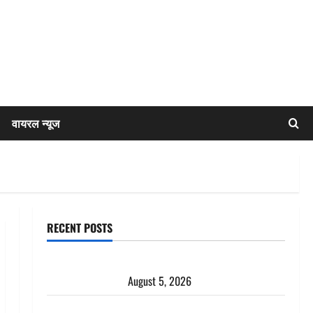
वायरल न्यूज
RECENT POSTS
Uttarakhand : प्रदेश के इन जिलों में बारिश का अलर्ट, जानें
कहां-कहां बरसेंगे मेघ
August 5, 2026
Hindi Horror Story : जंगल की प्रेतात्मा (The Spirit of