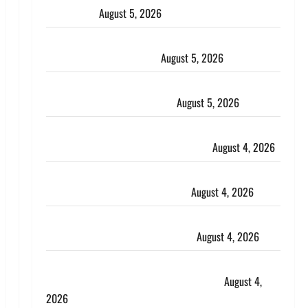
the Jungle)
August 5, 2026
पिथौरागढ़ पुलिस का बड़ा एक्शन, जंतर-मंतर पर इस्तीफा
लहराने वाला शेर सिंह बर्खास्त
August 5, 2026
लगान-गजनी फेम एक्टर प्रदीप रावत का निधन, ‘महाभारत’ में
निभाया था अश्वत्थामा का किरदार
August 5, 2026
Haridwar : CM धामी ने चरण धोकर किया कांवड़ियों का
स्वागत, शिवभक्तों पर हेलीकाॅप्टर से पुष्पवर्षा
August 4, 2026
तमिलनाडु में डबल मीनिंग कमेंट को लेकर बवाल, उदयनिधि
स्टालिन को पुलिस ने हिरासत में लिया
August 4, 2026
‘अभिजीत दिपके को तुरंत करो गिरफ्तार’, सोशल मीडिया
इन्फ्लुएंसर फैजान ने लगाए संगीन आरोप
August 4, 2026
Dehradun : अपहरण की घटना का खुलासा, कलयुगी मां
निकली 15 साल की नाबालिग बेटी की सौदेबाज
August 4,
2026