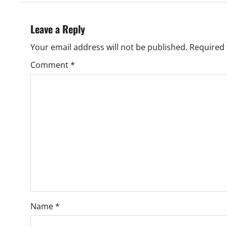
t
n
Leave a Reply
a
Your email address will not be published.
Required 
v
Comment
*
i
g
a
t
i
o
Name
*
n