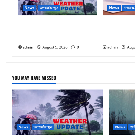
News
उत्तराखंड न्यूज
News
उत्तराखं
Uttarakhand : प्रदेश के इन जिलों में
पिथौरागढ़ पुलिस
बारिश का अलर्ट, जानें कहां-कहां बरसेंगे
मंतर पर इस्तीफा 
मेघ
बर्खास्त
admin
August 5, 2026
0
admin
Augu
YOU MAY HAVE MISSED
News
उत्तराखंड न्यूज
News
साहि