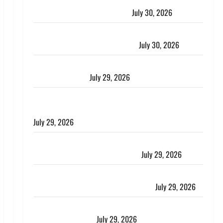
नशा तस्करों के खिलाफ चंपावत पुलिस का एक्शन, ₹1 करोड़
कीमत की स्मैक बरामद, 2 गिरफ्तार,
July 30, 2026
रिश्तों का कत्ल : बिना हाथ धोये खाना परोसने पर हैवान बना
देवर, भाभी का सिर धड़ से किया अलग
July 30, 2026
Uttarakhand : राज्य में मूसलाधार बारिश का अलर्ट, इन जिलों
में जमकर बरसेंगे मेघ
July 29, 2026
विश्व बाघ दिवस पर CM धामी का संबोधन, कहा- ‘जंगल
सुरक्षित, तो बाघ और प्रकृति का संतुलन भी रहेगा सुरक्षित’
July 29, 2026
राहुल गांधी के बयान पर लोकसभा में भारी हंगामा, संसदीय कार्य
मंत्री ने जताई आपत्ति, बोले- माफी मांगो
July 29, 2026
Dehradun: जाखन नदी में बही 12 साल की बच्ची, छुट्टी पर
आए फौजी और स्थानीय युवकों ने बचाई जान
July 29, 2026
चाणक्य नीति : दूसरों की बात को सुनकर कभी अपने अंदर की
आवाज को मत खो देना
July 29, 2026