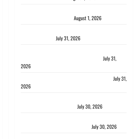
Nainital: छेड़छाड़ करने वालों को सिखाया सबक, मनचलों का
मुंह किया काला, लगाई कंडाली
August 1, 2026
संसद परिसर में भगवा पहन पप्पू यादव की नौटंकी, संत समाज
ने जताई घोर आपत्ति
July 31, 2026
Haldwani: युवती ने मुस्लिम युवक पर पहचान छिपाने का
लगाया आरोप, शादी का झांसा देकर किया दुष्कर्म
July 31,
2026
Benefits of Neem : आयुर्वेद में नीम के लाभकारी गुण
July 31,
2026
CM धामी ने की हेल्पलाइन-1905 की समीक्षा, लंबित शिकायतों
के त्वरित निस्तारण के दिए निर्देश
July 30, 2026
करेंसी व्यवस्था में बड़ा बदलाव: भारत सरकार ने ₹10 और ₹20
के प्लास्टिक नोट के ट्रायल को दी मंजूरी
July 30, 2026