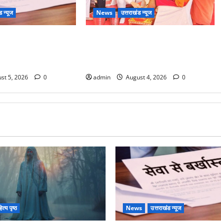
ड न्यूज
News
उत्तराखंड न्यूज
 का बड़ा एक्शन, जंतर-
Haridwar : CM धामी ने चरण धोकर
लहराने वाला शेर सिंह
किया कांवड़ियों का स्वागत, शिवभक्तों पर
हेलीकाॅप्टर से पुष्पवर्षा
st 5, 2026
0
admin
August 4, 2026
0
त्य पृष्ठ
News
उत्तराखंड न्यूज