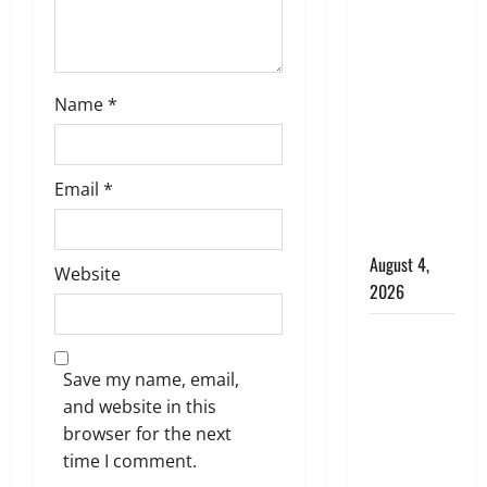
Haridwar :
CM धामी ने
चरण धोकर
किया
Name
*
कांवड़ियों का
स्वागत,
शिवभक्तों पर
Email
*
हेलीकाॅप्टर से
पुष्पवर्षा
August 4,
Website
2026
तमिलनाडु में
डबल मीनिंग
Save my name, email,
कमेंट को
and website in this
लेकर बवाल,
browser for the next
उदयनिधि
time I comment.
स्टालिन को