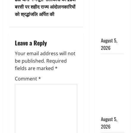
जंतर-मंतर पर
n
बरसी पर शहीद राज्य आंदोलनकारियों
इस्तीफा
को श्रद्धांजलि अर्पित की
a
लहराने वाला
शेर सिंह
v
बर्खास्त
August 5,
i
Leave a Reply
2026
g
Your email address will not
लगान-गजनी
be published.
Required
a
फेम एक्टर
fields are marked
*
प्रदीप रावत
t
Comment
*
का निधन,
‘महाभारत’ में
i
निभाया था
o
अश्वत्थामा का
किरदार
n
August 5,
2026