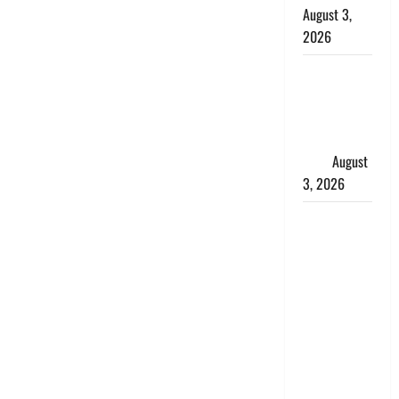
August 3,
2026
हिन्दू सनातन
संस्कृति में
शिखा बंधन
का वैज्ञानिक
महत्व
August
3, 2026
Haridwar :
सनातन के
अपमान पर
भड़के CM
धामी, बोले-
‘पप्पू’ गैंग ने
भगवाधारियों
का उड़ाया
मजाक’