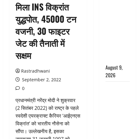
मिला INS विक्रांत
CM धामी के
नेतृत्व में
युद्धपोत, 45000 टन
‘तिरंगा यात्रा’
वजनी, 30 फाइटर
का भव्य
आयोजन,
जेट की तैनाती में
भारत माता के
जयकारों से
सक्षम
गूंजा शहर
August 9,
Rastradhwani
2026
September 2, 2022
Uttarakhand
0
: प्रदेश में
प्रधानमंत्री नरेंद्र मोदी ने शुक्रवार
तीन दिन भारी
(2 सितंबर 2022) को राष्ट्र के पहले
बारिश का
स्वदेशी एयरक्राफ्ट कैरियर ‘आईएनएस
अलर्ट, इन
विक्रांत’ को भारतीय नौसेना को
जिलों में
सौंपा। उल्लेखनीय है, इसका
अत्यधिक वर्षा