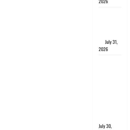
2026
Benefits of
Neem :
आयुर्वेद में नीम
के लाभकारी
गुण
July 31,
2026
CM धामी ने
की
हेल्पलाइन-1905
की समीक्षा,
लंबित
शिकायतों के
त्वरित
निस्तारण के
दिए निर्देश
July 30,