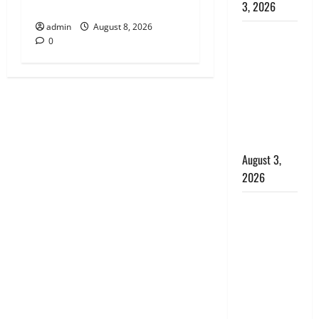
रिश्तेदार और पड़ोसी सब बेखबर
3, 2026
admin
August 8, 2026
पूर्व MP
0
बृजभूषण शरण
सिंह को बड़ी
राहत, कोर्ट ने
यौन उत्पीड़न
मामले में किया
बाइज्जत बरी
August 3,
2026
जल्द अमीर
बनने की चाह
में बन गया
चोर, दून
पुलिस ने 11
दोपहिया वाहन
बरामद किए