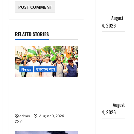
पुलिस ने
हिरासत में
लिया
August
4, 2026
RELATED STORIES
‘अभिजीत
दिपके को
तुरंत करो
गिरफ्तार’,
सोशल
News
उत्तराखंड न्यूज
मीडिया
इन्फ्लुएंसर
Dehradun: CM धामी के नेतृत्व में
फैजान ने
‘तिरंगा यात्रा’ का भव्य आयोजन,
लगाए संगीन
भारत माता के जयकारों से गूंजा
आरोप
August
शहर
4, 2026
admin
August 9, 2026
0
Dehradun :
अपहरण की