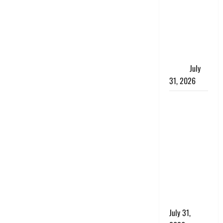
में भगवा पहन
पप्पू यादव की
नौटंकी, संत
समाज ने
जताई घोर
आपत्ति
July
31, 2026
Haldwani:
युवती ने
मुस्लिम युवक
पर पहचान
छिपाने का
लगाया आरोप,
शादी का
झांसा देकर
किया दुष्कर्म
July 31,