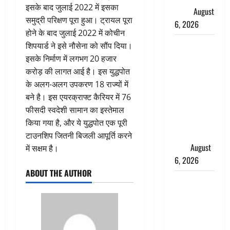
इसके बाद जुलाई 2022 में इसका
ख्याल
August
समुद्री परिक्षण पूरा हुआ। ट्रायल पूरा
6, 2026
होने के बाद जुलाई 2022 में कोचीन
Dehradun:
शिपयार्ड ने इसे नौसेना को सौंप दिया।
साइबर ठगों ने
इसके निर्माण में लगभग 20 हजार
बुजुर्ग को
करोड़ की लागत आई है। इस युद्धपोत
लगाया लाखों
के अलग-अलग उपकरण 18 राज्यों में
का चूना,
बने है। इस एयरक्राफ्ट कैरियर में 76
डिजिटल
फीसदी स्वदेशी सामान का इस्तेमाल
अरेस्ट कर
किया गया है, और ये युद्धपोत एक पूरी
ठग लिए ₹13
टाउनशिप जितनी बिजली आपूर्ति करने
लाख
August
में सक्षम है।
6, 2026
ABOUT THE AUTHOR
Uttarakhand
: प्रदेश के इन
जिलों में
बारिश का