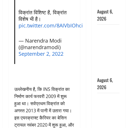
बचाई जान
August 6,
विक्रांत विशिष्ट है, विक्रांत
2026
विशेष भी है।
pic.twitter.com/8AIVbIOhci
अतीक अहमद
के छोटे बेटे
— Narendra Modi
की सड़क
(@narendramodi)
हादसे में मौत,
September 2, 2022
जेल में बंद भाई
से मिलने जा
रहा था
August 6,
2026
उल्लेखनीय है, कि INS विक्रांत का
निर्माण कार्य फरवरी 2009 में शुरू
Monsoon
हुआ था। सर्वप्रथम विक्रांत को
Special :
अगस्त 2013 में पानी में उतारा गया।
मानसून के
इस एयरक्राफ्ट कैरियर का बेसिन
महीने में रखे
ट्रायल नवंबर 2020 में शुरू हुआ, और
सेहत का