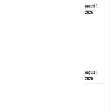
August 1,
2026
Dehradun :
सृष्टि कंडारी
मौत मामले में
बड़ा एक्शन,
दून पुलिस ने
पति और ननद
को किया
गिरफ्तार
August 1,
2026
Andhra
Pradesh:
मौत के बाद
जिंदा हुई