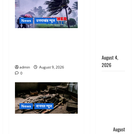
घटना का
खुलासा,
कलयुगी मां
News
उत्तराखंड न्यूज
निकली 15
साल की
Uttarakhand : प्रदेश में तीन
नाबालिग बेटी
दिन भारी बारिश का अलर्ट, इन
की सौदेबाज
जिलों में अत्यधिक वर्षा की
August 4,
चेतावनी
2026
admin
August 9, 2026
0
Haridwar :
धर्मनगरी में
हर-हर महादेव
की गूंज,
शिवालयों में
News
वायरल न्यूज
उमड़ा
एक साल तक सड़ती रही लाश,
श्रद्धालुओं का
बंद कमरे से मिला कंकाल, बेटी,
सैलाब
August