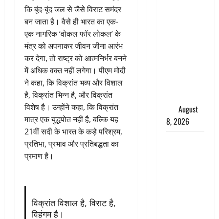
कि बूंद-बूंद जल से जैसे विराट समंदर
अग्नि-4
बन जाता है। वैसे ही भारत का एक-
बैलिस्टिक
एक नागरिक ‘वोकल फॉर लोकल’ के
मिसाइल का
मंत्र को अपनाकर जीवन जीना आरंभ
सफल
कर देगा, तो राष्ट्र को आत्मनिर्भर बनने
परीक्षण,
में अधिक वक्त नहीं लगेगा। पीएम मोदी
4000 किमी
ने कहा, कि विक्रांत भव्य और विशाल
दूर बैठे दुश्मनों
है, विक्रांत भिन्न है, और विक्रांत
की अब खैर
विशेष है। उन्होंने कहा, कि विक्रांत
नहीं
August
मात्र एक युद्धपोत नहीं है, बल्कि यह
8, 2026
21वीं सदी के भारत के कड़े परिश्रम,
Chamoli :
प्रतिभा, प्रभाव और प्रतिबद्धता का
उफनते गधेरे
प्रमाण है।
के पास
नवजात को
छोड़ा, रोने की
आवाज सुन
विक्रांत विशाल है, विराट है,
विहंगम है।
ग्रामीणों ने