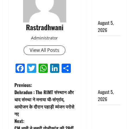
अलर्ट, जानें
कहां-कहां
बरसेंगे मेघ
August 5,
Rastradhwani
2026
Administrator
Hindi
Horror
View All Posts
Story : जंगल
की प्रेतात्मा
Facebook
Twitter
WhatsApp
LinkedIn
Share
(The Spirit
of the
P
Jungle)
Previous:
August 5,
Dehradun : The RIMT संस्थान और
o
2026
धाद संस्था ने मनाया घी-संग्रांद,
आयोजन के दौरान पहाड़ी व्यंजन परोसे
s
पिथौरागढ़
गए
पुलिस का
t
Next:
बड़ा एक्शन,
CM धामी ने मसूरी गोलीकांड की 28वीं