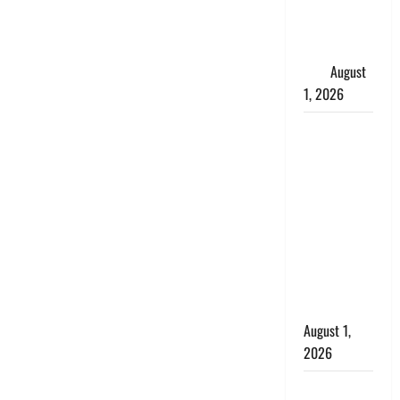
महिला, अंतिम
संस्कार से
पहले लौटी
सांस
August
1, 2026
Nainital:
छेड़छाड़ करने
वालों को
सिखाया
सबक,
मनचलों का
मुंह किया
काला, लगाई
कंडाली
August 1,
2026
संसद परिसर