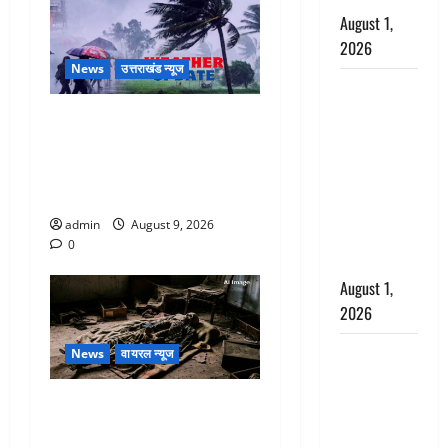
August 1,
2026
News
उत्तराखंड न्यूज
Dehradun :
सृष्टि कंडारी
Uttarakhand : प्रदेश में तीन
मौत मामले में
दिन भारी बारिश का अलर्ट, इन
बड़ा एक्शन,
जिलों में अत्यधिक वर्षा की
दून पुलिस ने
चेतावनी
पति और ननद
admin
August 9, 2026
को किया
0
गिरफ्तार
August 1,
2026
Andhra
News
वायरल न्यूज
Pradesh:
मौत के बाद
एक साल तक सड़ती रही लाश,
जिंदा हुई
बंद कमरे से मिला कंकाल, बेटी,