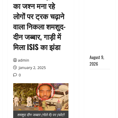
का जश्न मना रहे
CM धामी के
नेतृत्व में
लोगों पर ट्रक चढ़ाने
‘तिरंगा यात्रा’
वाला निकला शमशुद-
का भव्य
आयोजन,
दीन जब्बार, गाड़ी में
भारत माता के
जयकारों से
मिला ISIS का झंडा
गूंजा शहर
August 9,
admin
2026
January 2, 2025
Uttarakhand
0
: प्रदेश में
तीन दिन भारी
बारिश का
अलर्ट, इन
जिलों में
अत्यधिक वर्षा
शमशुद दीन जब्बार (गोले में) पर (फोटो