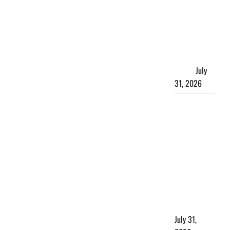
में भगवा पहन
पप्पू यादव की
नौटंकी, संत
समाज ने
जताई घोर
आपत्ति
July
31, 2026
Haldwani:
युवती ने
मुस्लिम युवक
पर पहचान
छिपाने का
लगाया आरोप,
शादी का
झांसा देकर
किया दुष्कर्म
July 31,