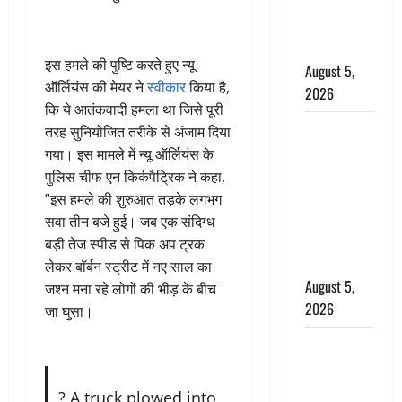
अलर्ट, जानें
कहां-कहां
बरसेंगे मेघ
इस हमले की पुष्टि करते हुए न्यू
August 5,
ऑर्लियंस की मेयर ने
स्वीकार
किया है,
2026
कि ये आतंकवादी हमला था जिसे पूरी
Hindi
तरह सुनियोजित तरीके से अंजाम दिया
Horror
गया। इस मामले में न्यू ऑर्लियंस के
Story : जंगल
पुलिस चीफ एन किर्कपैट्रिक ने कहा,
की प्रेतात्मा
”इस हमले की शुरुआत तड़के लगभग
(The Spirit
सवा तीन बजे हुई। जब एक संदिग्ध
of the
बड़ी तेज स्पीड से पिक अप ट्रक
Jungle)
लेकर बॉर्बन स्ट्रीट में नए साल का
August 5,
जश्न मना रहे लोगों की भीड़ के बीच
2026
जा घुसा।
पिथौरागढ़
पुलिस का
बड़ा एक्शन,
? A truck plowed into