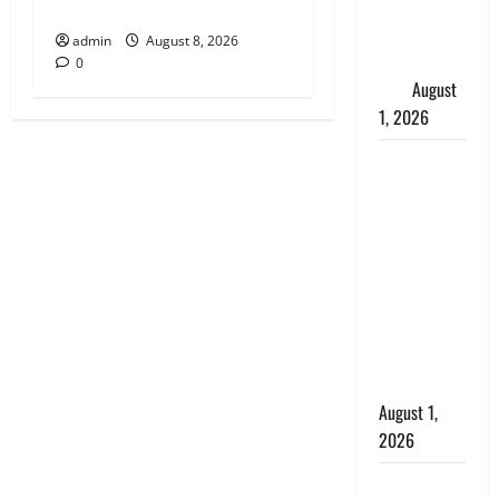
महिला, अंतिम
रिश्तेदार और पड़ोसी सब बेखबर
संस्कार से
admin
August 8, 2026
पहले लौटी
0
सांस
August
1, 2026
Nainital:
छेड़छाड़ करने
वालों को
सिखाया
सबक,
मनचलों का
मुंह किया
काला, लगाई
कंडाली
August 1,
2026
संसद परिसर