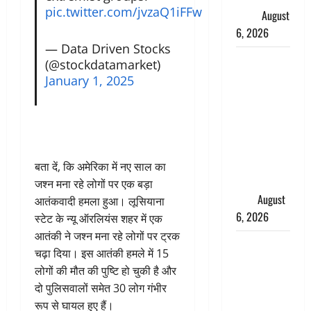
pic.twitter.com/jvzaQ1iFFw
ख्याल
August
6, 2026
— Data Driven Stocks
Dehradun:
(@stockdatamarket)
साइबर ठगों ने
January 1, 2025
बुजुर्ग को
लगाया लाखों
का चूना,
डिजिटल
अरेस्ट कर
बता दें, कि अमेरिका में नए साल का
ठग लिए ₹13
जश्न मना रहे लोगों पर एक बड़ा
लाख
August
आतंकवादी हमला हुआ। लूसियाना
6, 2026
स्टेट के न्यू ऑरलियंस शहर में एक
आतंकी ने जश्न मना रहे लोगों पर ट्रक
Uttarakhand
चढ़ा दिया। इस आतंकी हमले में 15
: प्रदेश के इन
लोगों की मौत की पुष्टि हो चुकी है और
जिलों में
दो पुलिसवालों समेत 30 लोग गंभीर
बारिश का
रूप से घायल हुए हैं।