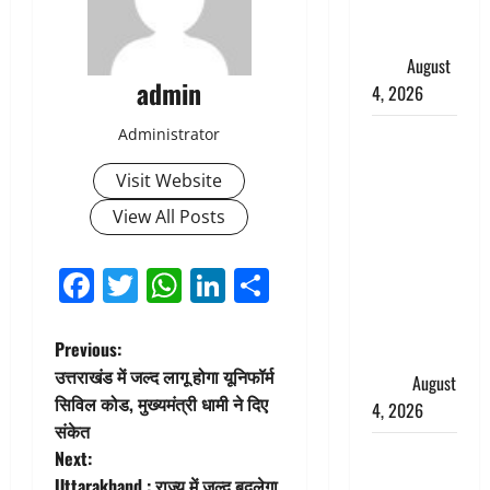
पुलिस ने
हिरासत में
लिया
August
admin
4, 2026
‘अभिजीत
Administrator
दिपके को
Visit Website
तुरंत करो
View All Posts
गिरफ्तार’,
सोशल
मीडिया
Facebook
Twitter
WhatsApp
LinkedIn
Share
इन्फ्लुएंसर
फैजान ने
P
Previous:
लगाए संगीन
उत्तराखंड में जल्द लागू होगा यूनिफॉर्म
आरोप
August
o
सिविल कोड, मुख्यमंत्री धामी ने दिए
4, 2026
संकेत
s
Dehradun :
Next:
अपहरण की
Uttarakhand : राज्य में जल्द बदलेगा