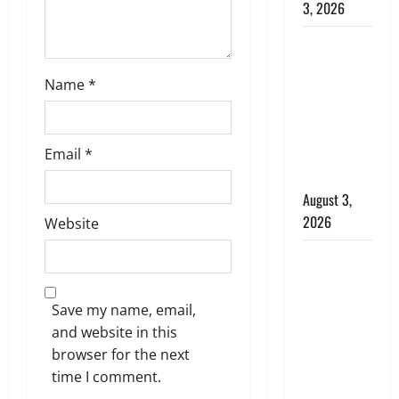
3, 2026
पूर्व MP
बृजभूषण शरण
Name
*
सिंह को बड़ी
राहत, कोर्ट ने
यौन उत्पीड़न
मामले में किया
Email
*
बाइज्जत बरी
August 3,
2026
Website
जल्द अमीर
बनने की चाह
में बन गया
Save my name, email,
चोर, दून
and website in this
पुलिस ने 11
browser for the next
दोपहिया वाहन
time I comment.
बरामद किए