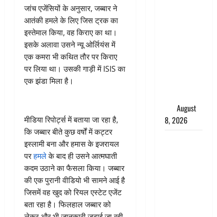
जांच एजेंसियों के अनुसार, जब्बार ने
अग्नि-4
आतंकी हमले के लिए जिस ट्रक का
बैलिस्टिक
इस्तेमाल किया, वह किराए का था।
मिसाइल का
इसके अलावा उसने न्यू ओर्लियंस में
सफल
एक कमरा भी कथित तौर पर किराए
परीक्षण,
पर लिया था। उसकी गाड़ी में ISIS का
4000 किमी
एक झंडा मिला है।
दूर बैठे दुश्मनों
की अब खैर
नहीं
August
8, 2026
मीडिया रिपोर्ट्स में बताया जा रहा है,
कि जब्बार बीते कुछ वर्षों में कट्टर
Chamoli :
इस्लामी बना और हमास के इजरायल
उफनते गधेरे
पर
हमले
के बाद ही उसने आत्मघाती
के पास
कदम उठाने का फैसला किया। जब्बार
नवजात को
की एक पुरानी वीडियो भी सामने आई है
छोड़ा, रोने की
जिसमें वह खुद को रियल एस्टेट एजेंट
आवाज सुन
बता रहा है। फिलहाल जब्बार को
ग्रामीणों ने
लेकर और भी जानकारी जुटाई जा रही