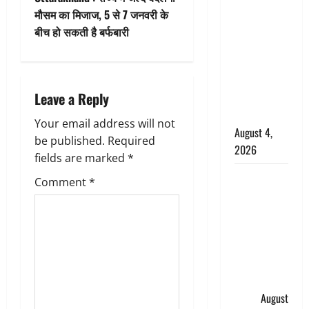
t
घटना का
मौसम का मिजाज, 5 से 7 जनवरी के
n
खुलासा,
बीच हो सकती है बर्फबारी
कलयुगी मां
a
निकली 15
साल की
v
Leave a Reply
नाबालिग बेटी
i
की सौदेबाज
Your email address will not
August 4,
g
be published.
Required
2026
fields are marked
*
a
Haridwar :
Comment
*
धर्मनगरी में
t
हर-हर महादेव
i
की गूंज,
शिवालयों में
o
उमड़ा
श्रद्धालुओं का
n
सैलाब
August