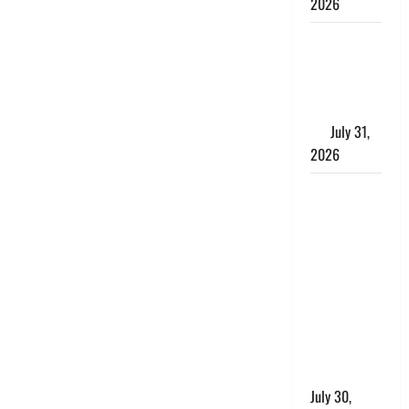
2026
Benefits of
Neem :
आयुर्वेद में नीम
के लाभकारी
गुण
July 31,
2026
CM धामी ने
की
हेल्पलाइन-1905
की समीक्षा,
लंबित
शिकायतों के
त्वरित
निस्तारण के
दिए निर्देश
July 30,