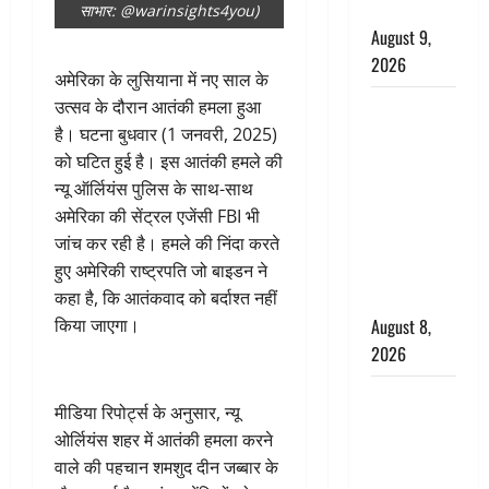
की चेतावनी
साभार: @warinsights4you)
August 9,
2026
अमेरिका के लुसियाना में नए साल के
एक साल तक
उत्सव के दौरान आतंकी हमला हुआ
सड़ती रही
है। घटना बुधवार (1 जनवरी, 2025)
लाश, बंद
को घटित हुई है। इस आतंकी हमले की
कमरे से मिला
न्यू ऑर्लियंस पुलिस के साथ-साथ
कंकाल, बेटी,
अमेरिका की सेंट्रल एजेंसी FBI भी
रिश्तेदार और
जांच कर रही है। हमले की निंदा करते
पड़ोसी सब
हुए अमेरिकी राष्ट्रपति जो बाइडन ने
बेखबर
कहा है, कि आतंकवाद को बर्दाश्त नहीं
August 8,
किया जाएगा।
2026
देहरादून में
मीडिया रिपोर्ट्स के अनुसार, न्यू
भाजपा की
ओर्लियंस शहर में आतंकी हमला करने
बड़ी बैठक,
वाले की पहचान शमशुद दीन जब्बार के
मुख्यमंत्री