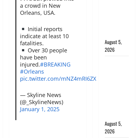
जंतर-मंतर पर
a crowd in New
इस्तीफा
Orleans, USA.
लहराने वाला
शेर सिंह
Initial reports
बर्खास्त
indicate at least 10
August 5,
fatalities.
2026
Over 30 people
have been
लगान-गजनी
injured.
#BREAKING
फेम एक्टर
#Orleans
प्रदीप रावत
pic.twitter.com/mNZ4mRI6ZX
का निधन,
‘महाभारत’ में
— Skyline News
निभाया था
(@_SkylineNews)
अश्वत्थामा का
January 1, 2025
किरदार
August 5,
2026