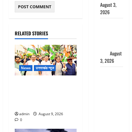
August 3,
2026
हिन्दू सनातन
संस्कृति में
RELATED STORIES
शिखा बंधन
का वैज्ञानिक
महत्व
August
3, 2026
News
उत्तराखंड न्यूज
Haridwar :
सनातन के
Dehradun: CM धामी के नेतृत्व में
अपमान पर
‘तिरंगा यात्रा’ का भव्य आयोजन,
भड़के CM
भारत माता के जयकारों से गूंजा
धामी, बोले-
शहर
‘पप्पू’ गैंग ने
admin
August 9, 2026
भगवाधारियों
0
का उड़ाया
मजाक’