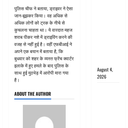
Haridwar :
पुलिस चीफ ने बताया, ड्राइवर ने ऐसा
CM धामी ने
जान-बूझकर किया। वह अधिक से
चरण धोकर
अधिक लोगों को ट्रक के नीचे से
किया
कुचलना चाहता था। ये वारदात महज
कांवड़ियों का
शराब पीकर नशे में ड्राइविंग करने की
स्वागत,
वजह से नहीं हुई है। वहीं एफबीआई ने
शिवभक्तों पर
अपने एक बयान में बताया है, कि
हेलीकाॅप्टर से
बुधवार को शहर के व्यस्त फ्रेंच क्वार्टर
पुष्पवर्षा
इलाके में हुए हमले के बाद पुलिस के
August 4,
साथ हुई मुठभेड़ में आरोपी मारा गया
2026
है।
तमिलनाडु में
ABOUT THE AUTHOR
डबल मीनिंग
कमेंट को
लेकर बवाल,
उदयनिधि
स्टालिन को