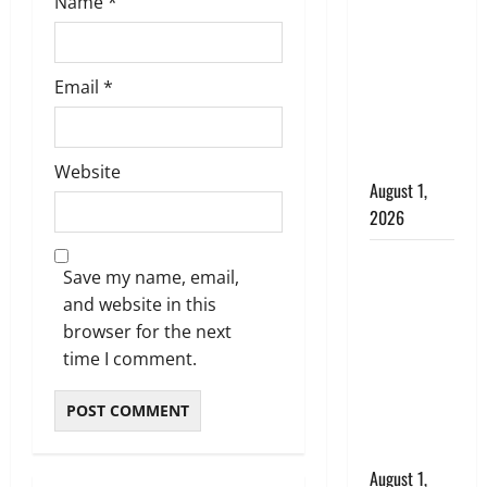
अपमान पर
Name
*
भड़के CM
धामी, बोले-
‘पप्पू’ गैंग ने
Email
*
भगवाधारियों
का उड़ाया
मजाक’
Website
August 1,
2026
Dehradun :
Save my name, email,
सृष्टि कंडारी
and website in this
मौत मामले में
browser for the next
बड़ा एक्शन,
time I comment.
दून पुलिस ने
पति और ननद
को किया
गिरफ्तार
August 1,