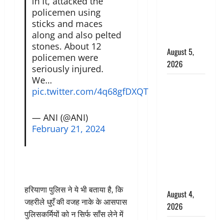
in it, attacked the
‘महाभारत’ में
policemen using
निभाया था
sticks and maces
अश्वत्थामा का
along and also pelted
किरदार
stones. About 12
August 5,
policemen were
2026
seriously injured.
We…
Haridwar :
pic.twitter.com/4q68gfDXQT
CM धामी ने
चरण धोकर
— ANI (@ANI)
किया
February 21, 2024
कांवड़ियों का
स्वागत,
शिवभक्तों पर
हेलीकाॅप्टर से
पुष्पवर्षा
हरियाणा पुलिस ने ये भी बताया है, कि
August 4,
जहरीले धुएँ की वजह नाके के आसपास
2026
पुलिसकर्मियों को न सिर्फ साँस लेने में