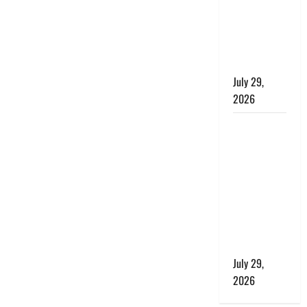
बाघ और
प्रकृति का
संतुलन भी
रहेगा सुरक्षित’
July 29,
2026
राहुल गांधी के
बयान पर
लोकसभा में
भारी हंगामा,
संसदीय कार्य
मंत्री ने जताई
आपत्ति, बोले-
माफी मांगो
July 29,
2026