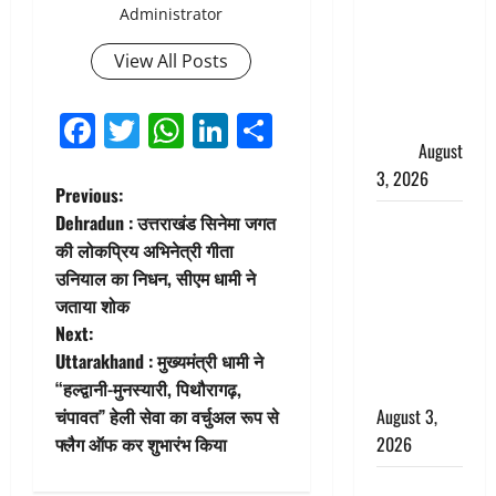
हर-हर महादेव
Administrator
की गूंज,
View All Posts
शिवालयों में
उमड़ा
Facebook
Twitter
WhatsApp
LinkedIn
Share
श्रद्धालुओं का
सैलाब
August
3, 2026
P
Previous:
Dehradun : उत्तराखंड सिनेमा जगत
पूर्व MP
o
की लोकप्रिय अभिनेत्री गीता
बृजभूषण शरण
उनियाल का निधन, सीएम धामी ने
सिंह को बड़ी
s
जताया शोक
राहत, कोर्ट ने
t
Next:
यौन उत्पीड़न
Uttarakhand : मुख्यमंत्री धामी ने
मामले में किया
n
“हल्द्वानी-मुनस्यारी, पिथौरागढ़,
बाइज्जत बरी
चंपावत” हेली सेवा का वर्चुअल रूप से
August 3,
a
फ्लैग ऑफ कर शुभारंभ किया
2026
v
जल्द अमीर