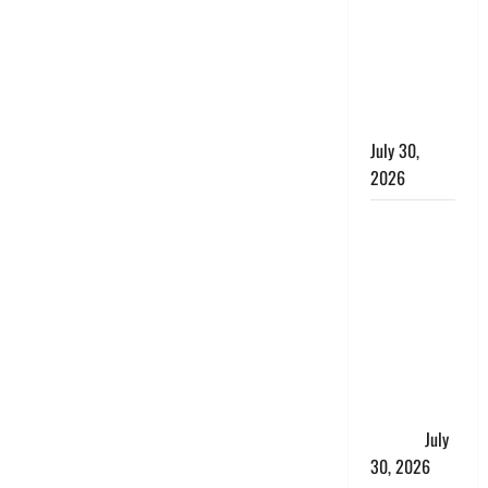
लंबित
शिकायतों के
त्वरित
निस्तारण के
दिए निर्देश
July 30,
2026
करेंसी
व्यवस्था में
बड़ा बदलाव:
भारत सरकार
ने ₹10 और
₹20 के
प्लास्टिक नोट
के ट्रायल को
दी मंजूरी
July
30, 2026