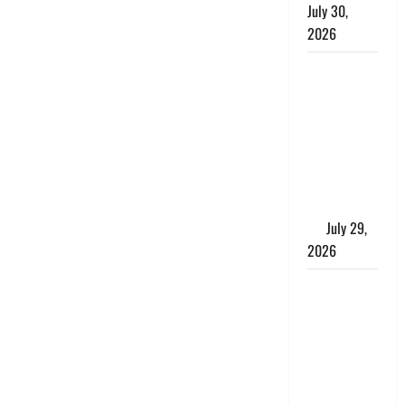
July 30,
2026
Uttarakhand
: राज्य में
मूसलाधार
बारिश का
अलर्ट, इन
जिलों में
जमकर बरसेंगे
मेघ
July 29,
2026
विश्व बाघ
दिवस पर CM
धामी का
संबोधन, कहा-
‘जंगल
सुरक्षित, तो