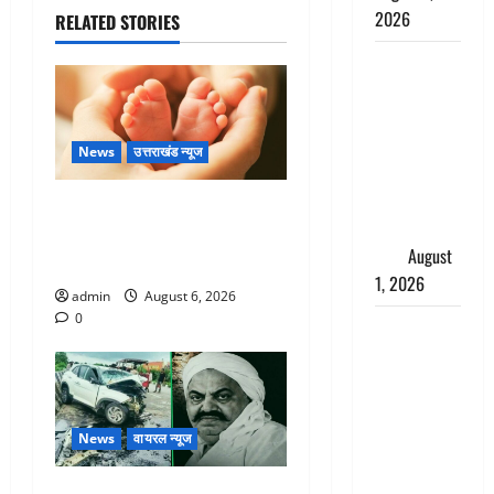
2026
RELATED STORIES
Andhra
Pradesh:
मौत के बाद
जिंदा हुई
News
उत्तराखंड न्यूज
महिला, अंतिम
संस्कार से
Chamoli : उफनते गधेरे के पास
पहले लौटी
नवजात को छोड़ा, रोने की आवाज
सांस
August
सुन ग्रामीणों ने बचाई जान
1, 2026
admin
August 6, 2026
0
Nainital:
छेड़छाड़ करने
वालों को
सिखाया
सबक,
News
वायरल न्यूज
मनचलों का
मुंह किया