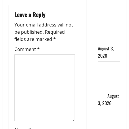
बनने की चाह
i
में बन गया
Leave a Reply
g
चोर, दून
Your email address will not
पुलिस ने 11
a
be published.
Required
दोपहिया वाहन
fields are marked
*
बरामद किए
t
August 3,
Comment
*
i
2026
o
हिन्दू सनातन
संस्कृति में
n
शिखा बंधन
का वैज्ञानिक
महत्व
August
3, 2026
Haridwar :
सनातन के