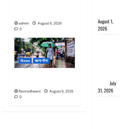
अतीक अहमद के छोटे बेटे की
काला, लगाई
सड़क हादसे में मौत, जेल में बंद
कंडाली
भाई से मिलने जा रहा था
August 1,
admin
August 6, 2026
2026
0
संसद परिसर
में भगवा पहन
पप्पू यादव की
News
खाना पीना
नौटंकी, संत
समाज ने
Monsoon Special : मानसून के
जताई घोर
महीने में रखे सेहत का ख्याल
आपत्ति
July
31, 2026
Rastradhwani
August 6, 2026
0
Haldwani:
युवती ने
मुस्लिम युवक
पर पहचान