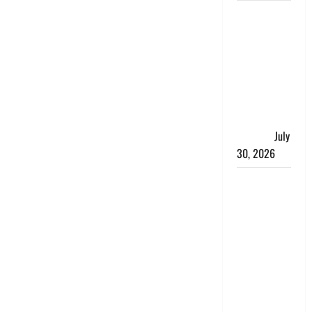
नशा तस्करों
के खिलाफ
चंपावत पुलिस
का एक्शन, ₹1
करोड़ कीमत
की स्मैक
बरामद, 2
गिरफ्तार,
July
30, 2026
रिश्तों का
कत्ल : बिना
हाथ धोये
खाना परोसने
पर हैवान बना
देवर, भाभी का
सिर धड़ से
किया अलग