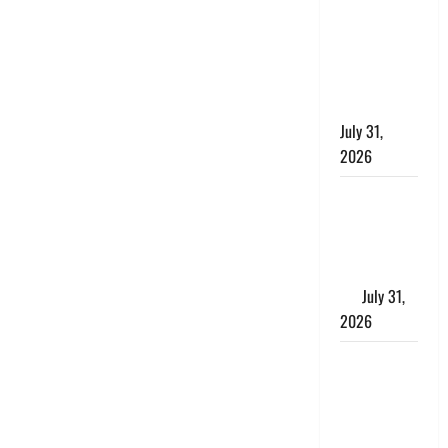
छिपाने का
लगाया आरोप,
शादी का
झांसा देकर
किया दुष्कर्म
July 31,
2026
Benefits of
Neem :
आयुर्वेद में नीम
के लाभकारी
गुण
July 31,
2026
CM धामी ने
की
हेल्पलाइन-1905
की समीक्षा,