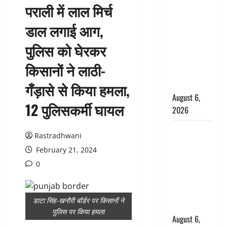
पराली में लाल मिर्च
उफनते गधेरे
के पास
डाल लगाई आग,
नवजात को
पुलिस को घेरकर
छोड़ा, रोने की
आवाज सुन
किसानों ने लाठी-
ग्रामीणों ने
बचाई जान
गँड़ासे से किया हमला,
August 6,
12 पुलिसकर्मी घायल
2026
अतीक अहमद
Rastradhwani
के छोटे बेटे
February 21, 2024
की सड़क
0
हादसे में मौत,
जेल में बंद भाई
से मिलने जा
डाटा सिंह-खनौरी बॉर्डर पर किसानों ने
रहा था
पुलिस पर किया हमला
August 6,