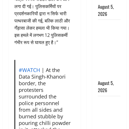
लगा दी गई। पुलिसकर्मियों पर
August 5,
प्रदर्शनकारियों द्वारा न सिर्फ भारी
2026
पत्थरबाजी की गई, बल्कि लाठी और
पिथौरागढ़
गँड़ासा लेकर हमला भी किया गया।
पुलिस का
इस हमले में लगभग 12 पुलिसकर्मी
बड़ा एक्शन,
गंभीर रूप से घायल हुए है।”
जंतर-मंतर पर
इस्तीफा
लहराने वाला
शेर सिंह
#WATCH
| At the
बर्खास्त
Data Singh-Khanori
August 5,
border, the
protesters
2026
surrounded the
लगान-गजनी
police personnel
फेम एक्टर
from all sides and
प्रदीप रावत
burned stubble by
pouring chilli powder
का निधन,