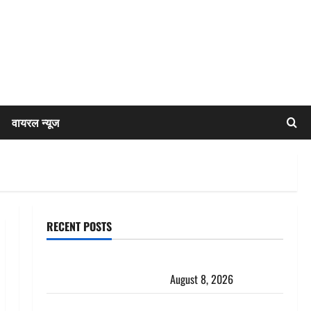
वायरल न्यूज
RECENT POSTS
एक साल तक सड़ती रही लाश, बंद कमरे से मिला कंकाल, बेटी,
रिश्तेदार और पड़ोसी सब बेखबर
August 8, 2026
देहरादून में भाजपा की बड़ी बैठक, मुख्यमंत्री धामी ने