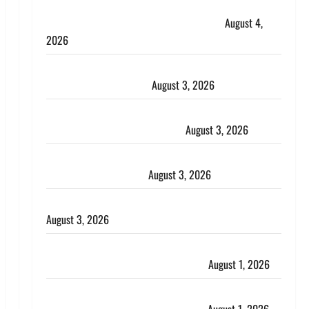
Dehradun : अपहरण की घटना का खुलासा, कलयुगी मां
निकली 15 साल की नाबालिग बेटी की सौदेबाज
August 4,
2026
Haridwar : धर्मनगरी में हर-हर महादेव की गूंज, शिवालयों में
उमड़ा श्रद्धालुओं का सैलाब
August 3, 2026
पूर्व MP बृजभूषण शरण सिंह को बड़ी राहत, कोर्ट ने यौन
उत्पीड़न मामले में किया बाइज्जत बरी
August 3, 2026
जल्द अमीर बनने की चाह में बन गया चोर, दून पुलिस ने 11
दोपहिया वाहन बरामद किए
August 3, 2026
हिन्दू सनातन संस्कृति में शिखा बंधन का वैज्ञानिक महत्व
August 3, 2026
Haridwar : सनातन के अपमान पर भड़के CM धामी, बोले-
‘पप्पू’ गैंग ने भगवाधारियों का उड़ाया मजाक’
August 1, 2026
Dehradun : सृष्टि कंडारी मौत मामले में बड़ा एक्शन, दून