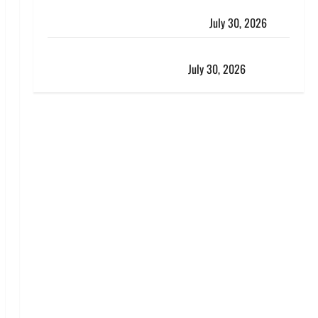
करेंसी व्यवस्था में बड़ा बदलाव: भारत सरकार ने ₹10 और ₹20
के प्लास्टिक नोट के ट्रायल को दी मंजूरी
July 30, 2026
नशा तस्करों के खिलाफ चंपावत पुलिस का एक्शन, ₹1 करोड़
कीमत की स्मैक बरामद, 2 गिरफ्तार,
July 30, 2026