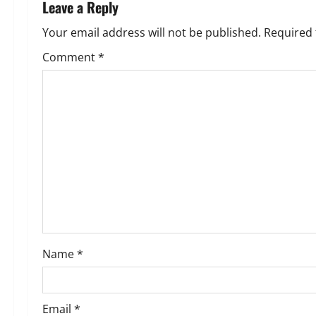
n
Leave a Reply
a
Your email address will not be published.
Required 
v
Comment
*
i
g
a
t
i
o
Name
*
n
Email
*