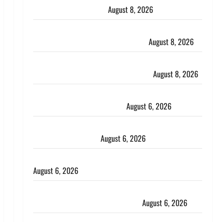
कार्यकर्ताओं से किया संवाद
August 8, 2026
Dehradun : वंशिका बंसल हत्याकांड में दोषी को आजीवन
कारावास, 25 हजार का अर्थदंड भी लगाया
August 8, 2026
भारत ने किया अग्नि-4 बैलिस्टिक मिसाइल का सफल परीक्षण,
4000 किमी दूर बैठे दुश्मनों की अब खैर नहीं
August 8, 2026
Chamoli : उफनते गधेरे के पास नवजात को छोड़ा, रोने की
आवाज सुन ग्रामीणों ने बचाई जान
August 6, 2026
अतीक अहमद के छोटे बेटे की सड़क हादसे में मौत, जेल में बंद
भाई से मिलने जा रहा था
August 6, 2026
Monsoon Special : मानसून के महीने में रखे सेहत का ख्याल
August 6, 2026
Dehradun: साइबर ठगों ने बुजुर्ग को लगाया लाखों का चूना,
डिजिटल अरेस्ट कर ठग लिए ₹13 लाख
August 6, 2026