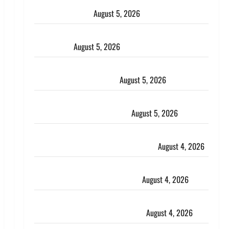
Uttarakhand : प्रदेश के इन जिलों में बारिश का अलर्ट, जानें
कहां-कहां बरसेंगे मेघ
August 5, 2026
Hindi Horror Story : जंगल की प्रेतात्मा (The Spirit of
the Jungle)
August 5, 2026
पिथौरागढ़ पुलिस का बड़ा एक्शन, जंतर-मंतर पर इस्तीफा
लहराने वाला शेर सिंह बर्खास्त
August 5, 2026
लगान-गजनी फेम एक्टर प्रदीप रावत का निधन, ‘महाभारत’ में
निभाया था अश्वत्थामा का किरदार
August 5, 2026
Haridwar : CM धामी ने चरण धोकर किया कांवड़ियों का
स्वागत, शिवभक्तों पर हेलीकाॅप्टर से पुष्पवर्षा
August 4, 2026
तमिलनाडु में डबल मीनिंग कमेंट को लेकर बवाल, उदयनिधि
स्टालिन को पुलिस ने हिरासत में लिया
August 4, 2026
‘अभिजीत दिपके को तुरंत करो गिरफ्तार’, सोशल मीडिया
इन्फ्लुएंसर फैजान ने लगाए संगीन आरोप
August 4, 2026