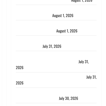
पुलिस ने पति और ननद को किया गिरफ्तार
August 1, 2026
Andhra Pradesh: मौत के बाद जिंदा हुई महिला, अंतिम
संस्कार से पहले लौटी सांस
August 1, 2026
Nainital: छेड़छाड़ करने वालों को सिखाया सबक, मनचलों का
मुंह किया काला, लगाई कंडाली
August 1, 2026
संसद परिसर में भगवा पहन पप्पू यादव की नौटंकी, संत समाज
ने जताई घोर आपत्ति
July 31, 2026
Haldwani: युवती ने मुस्लिम युवक पर पहचान छिपाने का
लगाया आरोप, शादी का झांसा देकर किया दुष्कर्म
July 31,
2026
Benefits of Neem : आयुर्वेद में नीम के लाभकारी गुण
July 31,
2026
CM धामी ने की हेल्पलाइन-1905 की समीक्षा, लंबित शिकायतों
के त्वरित निस्तारण के दिए निर्देश
July 30, 2026