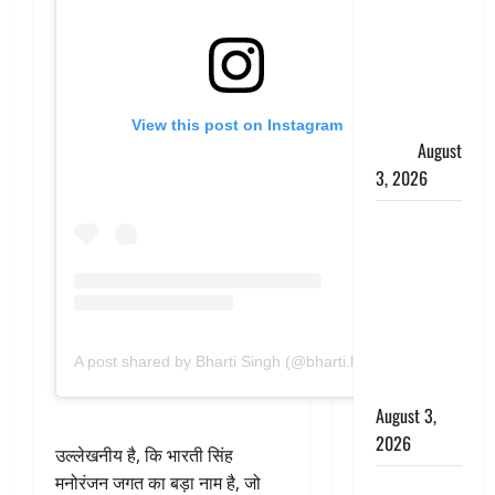
हर-हर महादेव
की गूंज,
शिवालयों में
उमड़ा
श्रद्धालुओं का
View this post on Instagram
सैलाब
August
3, 2026
पूर्व MP
बृजभूषण शरण
सिंह को बड़ी
राहत, कोर्ट ने
यौन उत्पीड़न
मामले में किया
A post shared by Bharti Singh (@bharti.laughterqueen)
बाइज्जत बरी
August 3,
2026
उल्लेखनीय है, कि भारती सिंह
मनोरंजन जगत का बड़ा नाम है, जो
जल्द अमीर