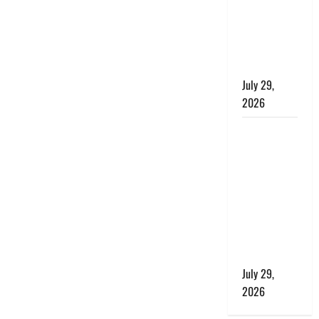
बाघ और
प्रकृति का
संतुलन भी
रहेगा सुरक्षित’
July 29,
2026
राहुल गांधी के
बयान पर
लोकसभा में
भारी हंगामा,
संसदीय कार्य
मंत्री ने जताई
आपत्ति, बोले-
माफी मांगो
July 29,
2026