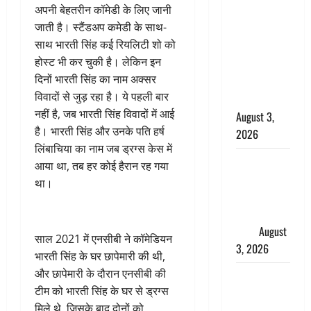
अपनी बेहतरीन कॉमेडी के लिए जानी
बनने की चाह
जाती है। स्टैंडअप कमेडी के साथ-
में बन गया
साथ भारती सिंह कई रियलिटी शो को
चोर, दून
होस्ट भी कर चुकी है। लेकिन इन
पुलिस ने 11
दिनों भारती सिंह का नाम अक्सर
दोपहिया वाहन
विवादों से जुड़ रहा है। ये पहली बार
बरामद किए
नहीं है, जब भारती सिंह विवादों में आई
August 3,
है। भारती सिंह और उनके पति हर्ष
2026
लिंबाचिया का नाम जब ड्रग्स केस में
हिन्दू सनातन
आया था, तब हर कोई हैरान रह गया
संस्कृति में
था।
शिखा बंधन
का वैज्ञानिक
महत्व
August
साल 2021 में एनसीबी ने कॉमेडियन
3, 2026
भारती सिंह के घर छापेमारी की थी,
और छापेमारी के दौरान एनसीबी की
Haridwar :
टीम को भारती सिंह के घर से ड्रग्स
सनातन के
मिले थे, जिसके बाद दोनों को