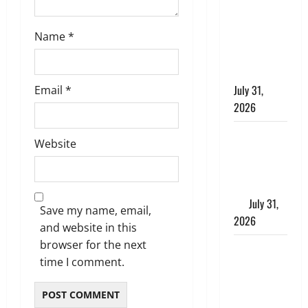
छिपाने का
लगाया आरोप,
Name
*
शादी का
झांसा देकर
किया दुष्कर्म
July 31,
Email
*
2026
Benefits of
Website
Neem :
आयुर्वेद में नीम
के लाभकारी
गुण
July 31,
Save my name, email,
2026
and website in this
browser for the next
CM धामी ने
time I comment.
की
हेल्पलाइन-1905
की समीक्षा,