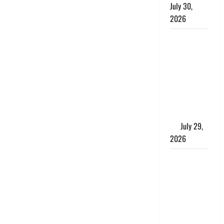
July 30,
2026
Uttarakhand
: राज्य में
मूसलाधार
बारिश का
अलर्ट, इन
जिलों में
जमकर बरसेंगे
मेघ
July 29,
2026
विश्व बाघ
दिवस पर CM
धामी का
संबोधन, कहा-
‘जंगल
सुरक्षित, तो