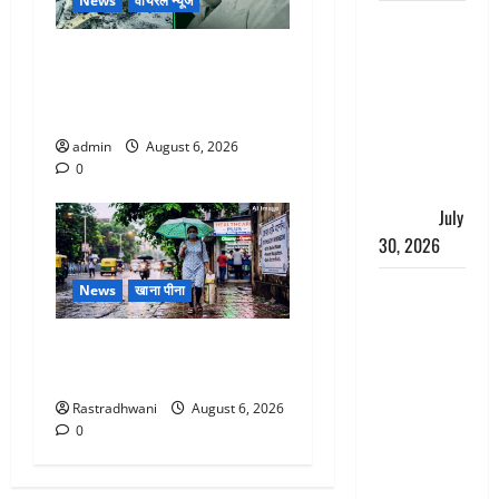
News
वायरल न्यूज
नशा तस्करों
के खिलाफ
अतीक अहमद के छोटे बेटे की
चंपावत पुलिस
सड़क हादसे में मौत, जेल में बंद
का एक्शन, ₹1
भाई से मिलने जा रहा था
करोड़ कीमत
admin
August 6, 2026
की स्मैक
0
बरामद, 2
गिरफ्तार,
July
30, 2026
रिश्तों का
News
खाना पीना
कत्ल : बिना
हाथ धोये
Monsoon Special : मानसून के
खाना परोसने
महीने में रखे सेहत का ख्याल
पर हैवान बना
Rastradhwani
August 6, 2026
देवर, भाभी का
0
सिर धड़ से
किया अलग