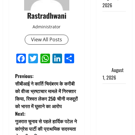
2026
Rastradhwani
Andhra
Pradesh:
Administrator
मौत के बाद
View All Posts
जिंदा हुई
महिला, अंतिम
संस्कार से
Facebook
Twitter
WhatsApp
LinkedIn
Share
पहले लौटी
सांस
August
P
Previous:
1, 2026
सीबीआई ने कार्ति चिदंबरम के करीबी
o
Nainital:
को वीजा भ्रष्टाचार मामले में गिरफ्तार
छेड़छाड़ करने
किया, रिश्वत लेकर 250 चीनी मजदूरों
s
वालों को
को भारत में घुसाने का आरोप
सिखाया
t
Next:
सबक,
गुजरात चुनाव से पहले हार्दिक पटेल ने
n
मनचलों का
कांग्रेस पार्टी की प्राथमिक सदस्यता
मुंह किया