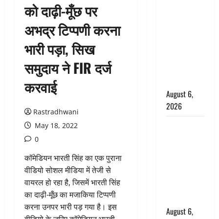
को दाढ़ी-मूँछ पर
उफनते गधेरे
के पास
अभद्र टिप्पणी करना
नवजात को
भारी पड़ा, सिख
छोड़ा, रोने की
आवाज सुन
समुदाय ने FIR दर्ज
ग्रामीणों ने
बचाई जान
करवाई
August 6,
2026
Rastradhwani
अतीक अहमद
May 18, 2022
के छोटे बेटे
0
की सड़क
कॉमेडियन भारती सिंह का एक पुराना
हादसे में मौत,
वीडियो सोशल मीडिया में तेजी से
जेल में बंद भाई
वायरल हो रहा है, जिसमें भारती सिंह
से मिलने जा
का दाढ़ी-मूँछ का मजाकिया टिप्पणी
रहा था
करना उनपर भारी पड़ गया है। इस
August 6,