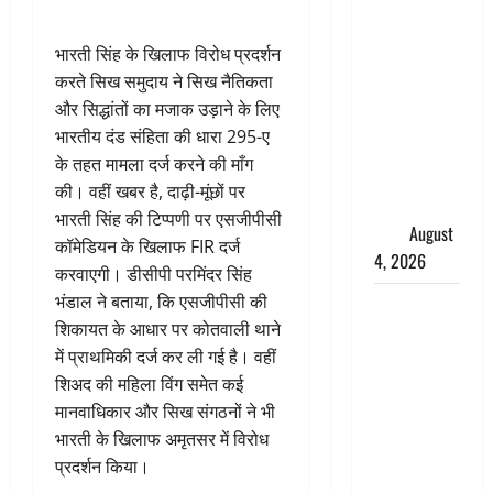
तमिलनाडु में
डबल मीनिंग
भारती सिंह के खिलाफ विरोध प्रदर्शन
कमेंट को
करते सिख समुदाय ने सिख नैतिकता
लेकर बवाल,
और सिद्धांतों का मजाक उड़ाने के लिए
उदयनिधि
भारतीय दंड संहिता की धारा 295-ए
स्टालिन को
के तहत मामला दर्ज करने की माँग
पुलिस ने
की। वहीं खबर है, दाढ़ी-मूंछों पर
हिरासत में
भारती सिंह की टिप्पणी पर एसजीपीसी
लिया
August
कॉमेडियन के खिलाफ FIR दर्ज
4, 2026
करवाएगी। डीसीपी परमिंदर सिंह
भंडाल ने बताया, कि एसजीपीसी की
‘अभिजीत
शिकायत के आधार पर कोतवाली थाने
दिपके को
में प्राथमिकी दर्ज कर ली गई है। वहीं
तुरंत करो
शिअद की महिला विंग समेत कई
गिरफ्तार’,
मानवाधिकार और सिख संगठनों ने भी
सोशल
भारती के खिलाफ अमृतसर में विरोध
मीडिया
प्रदर्शन किया।
इन्फ्लुएंसर