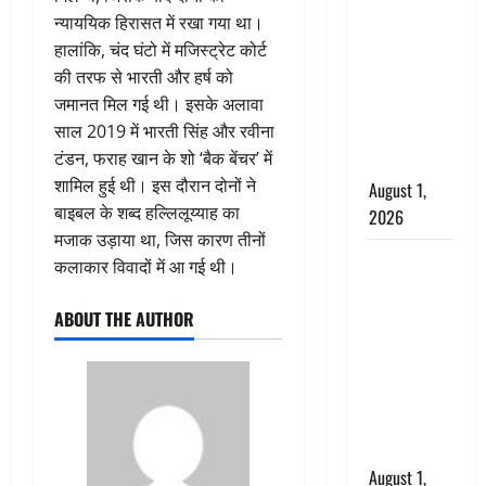
अपमान पर
न्याययिक हिरासत में रखा गया था।
भड़के CM
हालांकि, चंद घंटो में मजिस्ट्रेट कोर्ट
धामी, बोले-
की तरफ से भारती और हर्ष को
‘पप्पू’ गैंग ने
जमानत मिल गई थी। इसके अलावा
भगवाधारियों
साल 2019 में भारती सिंह और रवीना
का उड़ाया
टंडन, फराह खान के शो ‘बैक बेंचर’ में
मजाक’
शामिल हुई थी। इस दौरान दोनों ने
August 1,
बाइबल के शब्द हल्लिलूय्याह का
2026
मजाक उड़ाया था, जिस कारण तीनों
Dehradun :
कलाकार विवादों में आ गई थी।
सृष्टि कंडारी
मौत मामले में
ABOUT THE AUTHOR
बड़ा एक्शन,
दून पुलिस ने
पति और ननद
को किया
गिरफ्तार
August 1,