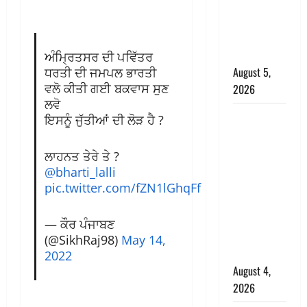
‘महाभारत’ में
निभाया था
अश्वत्थामा का
किरदार
ਅੰਮ੍ਰਿਤਸਰ ਦੀ ਪਵਿੱਤਰ
August 5,
ਧਰਤੀ ਦੀ ਜਮਪਲ ਭਾਰਤੀ
ਵਲੋ ਕੀਤੀ ਗਈ ਬਕਵਾਸ ਸੁਣ
2026
ਲਵੋ
Haridwar :
ਇਸਨੂੰ ਜੁੱਤੀਆਂ ਦੀ ਲੋੜ ਹੈ ?
CM धामी ने
चरण धोकर
ਲਾਹਨਤ ਤੇਰੇ ਤੇ ?
किया
@bharti_lalli
कांवड़ियों का
pic.twitter.com/fZN1lGhqFf
स्वागत,
शिवभक्तों पर
— ਕੌਰ ਪੰਜਾਬਣ
हेलीकाॅप्टर से
(@SikhRaj98)
May 14,
पुष्पवर्षा
2022
August 4,
2026