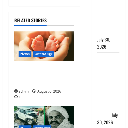
लंबित
शिकायतों के
त्वरित
RELATED STORIES
निस्तारण के
दिए निर्देश
July 30,
2026
News
उत्तराखंड न्यूज
करेंसी
व्यवस्था में
Chamoli : उफनते गधेरे के पास
बड़ा बदलाव:
नवजात को छोड़ा, रोने की आवाज
भारत सरकार
सुन ग्रामीणों ने बचाई जान
ने ₹10 और
admin
August 6, 2026
₹20 के
0
प्लास्टिक नोट
के ट्रायल को
दी मंजूरी
July
30, 2026