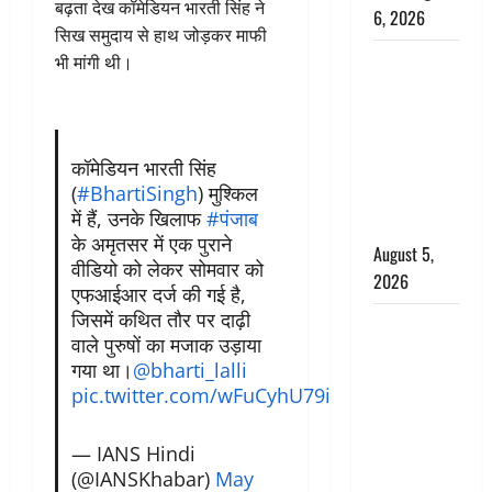
बढ़ता देख कॉमेडियन भारती सिंह ने
6, 2026
सिख समुदाय से हाथ जोड़कर माफी
Uttarakhand
भी मांगी थी।
: प्रदेश के इन
जिलों में
बारिश का
कॉमेडियन भारती सिंह
अलर्ट, जानें
(
#BhartiSingh
) मुश्किल
कहां-कहां
में हैं, उनके खिलाफ
#पंजाब
बरसेंगे मेघ
के अमृतसर में एक पुराने
August 5,
वीडियो को लेकर सोमवार को
2026
एफआईआर दर्ज की गई है,
जिसमें कथित तौर पर दाढ़ी
Hindi
वाले पुरुषों का मजाक उड़ाया
Horror
गया था।
@bharti_lalli
Story : जंगल
pic.twitter.com/wFuCyhU79i
की प्रेतात्मा
(The Spirit
— IANS Hindi
of the
(@IANSKhabar)
May
Jungle)