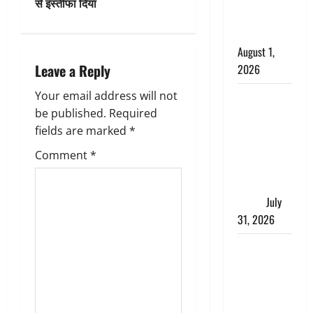
से इस्तीफा दिया
a
काला, लगाई
कंडाली
v
August 1,
i
Leave a Reply
2026
g
Your email address will not
संसद परिसर
be published.
Required
में भगवा पहन
a
fields are marked
*
पप्पू यादव की
नौटंकी, संत
t
Comment
*
समाज ने
i
जताई घोर
आपत्ति
July
o
31, 2026
n
Haldwani:
युवती ने
मुस्लिम युवक
पर पहचान