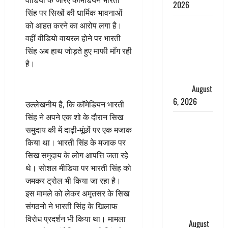
वीडियो के जरिए कॉमेडियन भारती
2026
सिंह पर सिखों की धार्मिक भावनाओं
Monsoon
को आहत करने का आरोप लगा है।
Special :
वहीं वीडियो वायरल होने पर भारती
मानसून के
सिंह अब हाथ जोड़ते हुए माफी माँग रही
महीने में रखे
है।
सेहत का
ख्याल
August
6, 2026
उल्लेखनीय है, कि कॉमेडियन भारती
सिंह ने अपने एक शो के दौरान सिख
Dehradun:
समुदाय की में दाढ़ी-मूंछों पर एक मजाक
साइबर ठगों ने
किया था। भारती सिंह के मजाक पर
बुजुर्ग को
सिख समुदाय के लोग आपत्ति जता रहे
लगाया लाखों
थे। सोशल मीडिया पर भारती सिंह को
का चूना,
जमकर ट्रोल भी किया जा रहा है।
डिजिटल
इस मामले को लेकर अमृतसर के सिख
अरेस्ट कर
संगठनो ने भारती सिंह के खिलाफ
ठग लिए ₹13
विरोध प्रदर्शन भी किया था। मामला
लाख
August