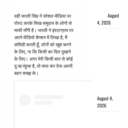
फैजान ने
लगाए संगीन
आरोप
August
वहीं भारती सिंह ने सोशल मीडिया पर
4, 2026
पोस्ट करके सिख समुदाय के लोगों से
माफी माँगी है। भारती ने इंस्टाग्राम पर
Dehradun :
अपने वीडियो कैप्शन में लिखा है, मैं
अपहरण की
कॉमेडी करती हूँ, लोगों को खुश करने
घटना का
के लिए, ना कि किसी का दिल दुखाने
खुलासा,
के लिए। अगर मेरी किसी बात से कोई
कलयुगी मां
दुःख पंहुचा है, तो माफ कर देना अपनी
निकली 15
बहन समझ के।
साल की
नाबालिग बेटी
की सौदेबाज
August 4,
2026
Haridwar :
धर्मनगरी में