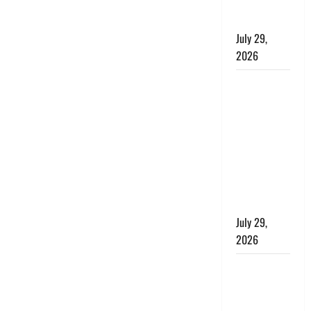
संतुलन भी
रहेगा सुरक्षित’
July 29,
2026
राहुल गांधी के
बयान पर
लोकसभा में
भारी हंगामा,
संसदीय कार्य
मंत्री ने जताई
आपत्ति, बोले-
माफी मांगो
July 29,
2026
Dehradun:
जाखन नदी में
बही 12 साल