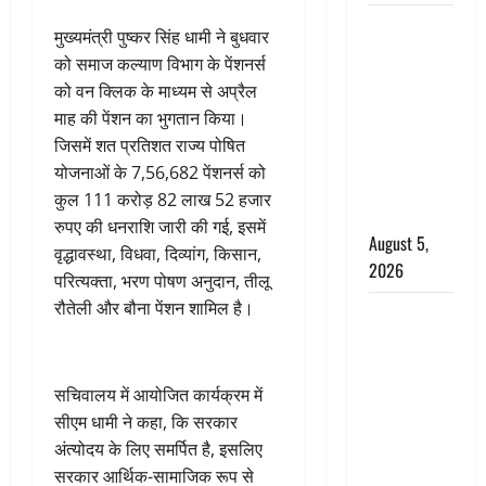
पिथौरागढ़
मुख्यमंत्री पुष्कर सिंह धामी ने बुधवार
पुलिस का
को समाज कल्याण विभाग के पेंशनर्स
बड़ा एक्शन,
को वन क्लिक के माध्यम से अप्रैल
जंतर-मंतर पर
माह की पेंशन का भुगतान किया।
इस्तीफा
जिसमें शत प्रतिशत राज्य पोषित
लहराने वाला
योजनाओं के 7,56,682 पेंशनर्स को
शेर सिंह
कुल 111 करोड़ 82 लाख 52 हजार
बर्खास्त
रुपए की धनराशि जारी की गई, इसमें
August 5,
वृद्धावस्था, विधवा, दिव्यांग, किसान,
2026
परित्यक्ता, भरण पोषण अनुदान, तीलू
रौतेली और बौना पेंशन शामिल है।
लगान-गजनी
फेम एक्टर
प्रदीप रावत
का निधन,
सचिवालय में आयोजित कार्यक्रम में
‘महाभारत’ में
सीएम धामी ने कहा, कि सरकार
निभाया था
अंत्योदय के लिए समर्पित है, इसलिए
अश्वत्थामा का
सरकार आर्थिक-सामाजिक रूप से