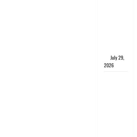
Uttarakhand
: राज्य में
मूसलाधार
बारिश का
अलर्ट, इन
जिलों में
जमकर बरसेंगे
मेघ
July 29,
2026
विश्व बाघ
दिवस पर CM
धामी का
संबोधन, कहा-
‘जंगल
सुरक्षित, तो
बाघ और
प्रकृति का