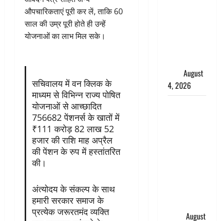
लेकर बवाल,
औपचारिकताएं पूरी कर लें, ताकि 60
उदयनिधि
साल की उम्र पूरी होते ही उन्हें
स्टालिन को
योजनाओं का लाभ मिल सके।
पुलिस ने
हिरासत में
लिया
August
सचिवालय में वन क्लिक के
4, 2026
माध्यम से विभिन्न राज्य पोषित
‘अभिजीत
योजनाओं से आच्छादित
दिपके को
756682 पेंशनर्स के खातों में
₹111 करोड़ 82 लाख 52
तुरंत करो
हजार की राशि माह अप्रैल
गिरफ्तार’,
की पेंशन के रुप में हस्तांतरित
सोशल
की।
मीडिया
इन्फ्लुएंसर
अंत्योदय के संकल्प के साथ
फैजान ने
हमारी सरकार समाज के
लगाए संगीन
प्रत्येक जरूरतमंद व्यक्ति
आरोप
August