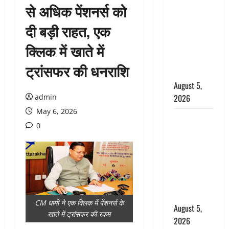
से अधिक पेंशनर्स को
: प्रदेश के इन
जिलों में
दी बड़ी राहत, एक
बारिश का
क्लिक में खाते में
अलर्ट, जानें
कहां-कहां
ट्रांसफर की धनराशि
बरसेंगे मेघ
August 5,
admin
2026
May 6, 2026
Hindi
0
Horror
Story : जंगल
की प्रेतात्मा
(The Spirit
of the
Jungle)
CM धामी ने एक क्लिक में पेंशनर्स के
August 5,
खाते में ट्रांसफर की रकम
2026