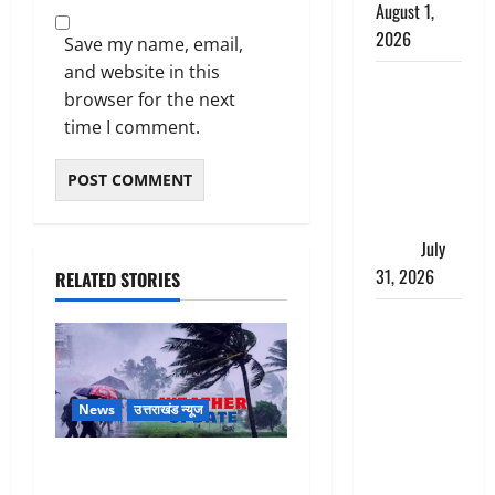
August 1,
2026
Save my name, email,
and website in this
संसद परिसर
browser for the next
में भगवा पहन
time I comment.
पप्पू यादव की
नौटंकी, संत
समाज ने
जताई घोर
आपत्ति
July
31, 2026
RELATED STORIES
Haldwani:
युवती ने
मुस्लिम युवक
पर पहचान
News
उत्तराखंड न्यूज
छिपाने का
लगाया आरोप,
Uttarakhand : प्रदेश के इन
शादी का