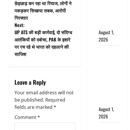
o
‘पप्पू’ गैंग ने
छेड़छाड़ कर रहा था रियाज, लोगों ने
भगवाधारियों
पकड़कर सिखाया सबक, आरोपी
s
का उड़ाया
गिरफ्तार
t
मजाक’
Next:
August 1,
UP ATS की बड़ी कार्रवाई, दो संद‍िग्‍ध
n
2026
आतंकि‍यों को दबोचा, PAK के इशारे
पर रच रहे थे भारत को दहलाने की
a
Dehradun :
साज‍िश
सृष्टि कंडारी
v
मौत मामले में
बड़ा एक्शन,
i
दून पुलिस ने
Leave a Reply
g
पति और ननद
Your email address will not
को किया
a
be published.
Required
गिरफ्तार
fields are marked
*
August 1,
t
2026
Comment
*
i
Andhra