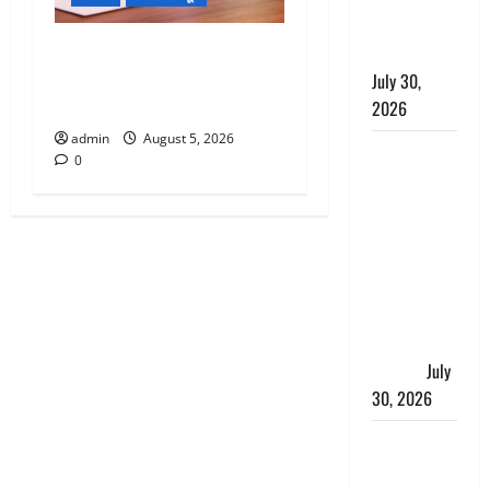
निस्तारण के
पिथौरागढ़ पुलिस का बड़ा एक्शन,
दिए निर्देश
जंतर-मंतर पर इस्तीफा लहराने
July 30,
वाला शेर सिंह बर्खास्त
2026
admin
August 5, 2026
करेंसी
0
व्यवस्था में
बड़ा बदलाव:
भारत सरकार
ने ₹10 और
₹20 के
प्लास्टिक नोट
के ट्रायल को
दी मंजूरी
July
30, 2026
नशा तस्करों
के खिलाफ