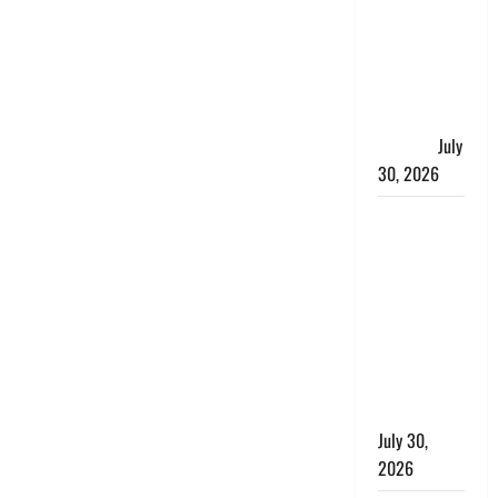
चंपावत पुलिस
का एक्शन, ₹1
करोड़ कीमत
की स्मैक
बरामद, 2
गिरफ्तार,
July
30, 2026
रिश्तों का
कत्ल : बिना
हाथ धोये
खाना परोसने
पर हैवान बना
देवर, भाभी का
सिर धड़ से
किया अलग
July 30,
2026