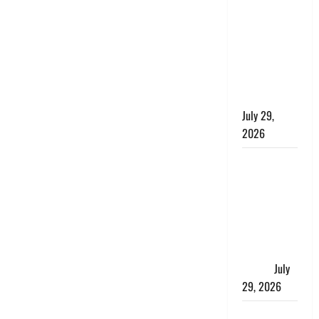
की बच्ची,
छुट्टी पर आए
फौजी और
स्थानीय
युवकों ने
बचाई जान
July 29,
2026
चाणक्य नीति
: दूसरों की
बात को
सुनकर कभी
अपने अंदर की
आवाज को मत
खो देना
July
29, 2026
रुद्रपुर में