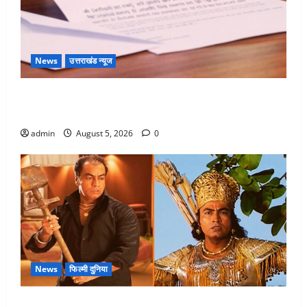
News
उत्तराखंड न्यूज
पिथौरागढ़ पुलिस का बड़ा एक्शन, जंतर-मंतर पर इस्तीफा
लहराने वाला शेर सिंह बर्खास्त
admin
August 5, 2026
0
News
फिल्मी दुनिया
लगान-गजनी फेम एक्टर प्रदीप रावत का निधन, ‘महाभारत’ में