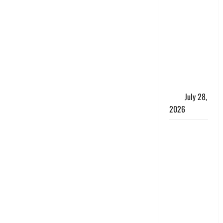
पुलिस की
बदमाशों से
मुठभेड़, गैंगरेप
में वांछित तीनों
आरोपित
गिरफ्तार, एक
के पैर में लगी
गोली
July 28,
2026
Kanwar
Yatra: दून
शहर में नहीं
घुसेंगे
कांवड़ियों के
वाहन,
एक्सप्रेसवे
पर भी नो