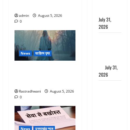
जिलों में बारिश का अलर्ट, जानें
झांसा देकर
कहां-कहां बरसेंगे मेघ
किया दुष्कर्म
admin
August 5, 2026
July 31,
0
2026
Benefits of
Neem :
आयुर्वेद में नीम
News
साहित्य पृष्ठ
के लाभकारी
गुण
July 31,
Hindi Horror Story : जंगल की
2026
प्रेतात्मा (The Spirit of the
Jungle)
CM धामी ने
Rastradhwani
August 5, 2026
की
0
हेल्पलाइन-1905
की समीक्षा,
लंबित
शिकायतों के
News
उत्तराखंड न्यूज
त्वरित