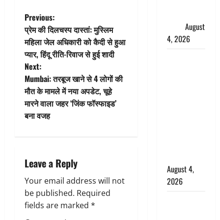
फैजान ने
लगाए संगीन
P
Previous:
आरोप
August
प्रेम की दिलचस्प दास्तां: मुस्लिम
o
4, 2026
महिला जेल अधिकारी को कैदी से हुआ
प्यार, हिंदू रीति-रिवाज से हुई शादी
s
Dehradun :
Next:
अपहरण की
t
Mumbai: तरबूज खाने से 4 लोगों की
घटना का
मौत के मामले में नया अपडेट, चूहे
खुलासा,
n
मारने वाला जहर ‘जिंक फॉस्फाइड’
कलयुगी मां
बना वजह
a
निकली 15
साल की
v
नाबालिग बेटी
की सौदेबाज
i
Leave a Reply
August 4,
g
2026
Your email address will not
be published.
Required
Haridwar :
a
fields are marked
*
धर्मनगरी में