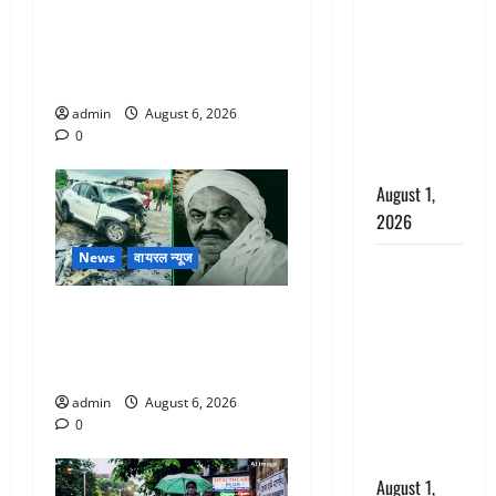
अपमान पर
Chamoli : उफनते गधेरे के पास
भड़के CM
नवजात को छोड़ा, रोने की आवाज
धामी, बोले-
सुन ग्रामीणों ने बचाई जान
‘पप्पू’ गैंग ने
भगवाधारियों
admin
August 6, 2026
का उड़ाया
0
मजाक’
August 1,
2026
News
वायरल न्यूज
Dehradun :
सृष्टि कंडारी
अतीक अहमद के छोटे बेटे की
मौत मामले में
सड़क हादसे में मौत, जेल में बंद
बड़ा एक्शन,
भाई से मिलने जा रहा था
दून पुलिस ने
पति और ननद
admin
August 6, 2026
0
को किया
गिरफ्तार
August 1,