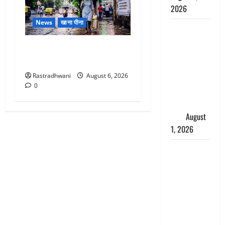
2026
News
खाना पीना
Andhra
Pradesh:
Monsoon Special : मानसून के
मौत के बाद
महीने में रखे सेहत का ख्याल
जिंदा हुई
Rastradhwani
August 6, 2026
महिला, अंतिम
0
संस्कार से
पहले लौटी
सांस
August
1, 2026
Nainital:
छेड़छाड़ करने
वालों को
सिखाया
सबक,
मनचलों का
मुंह किया