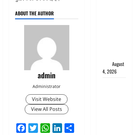
तमिलनाडु में
डबल मीनिंग
ABOUT THE AUTHOR
कमेंट को
लेकर बवाल,
उदयनिधि
स्टालिन को
पुलिस ने
हिरासत में
लिया
August
4, 2026
admin
‘अभिजीत
Administrator
दिपके को
तुरंत करो
Visit Website
गिरफ्तार’,
View All Posts
सोशल
मीडिया
Facebook
Twitter
WhatsApp
LinkedIn
Share
इन्फ्लुएंसर