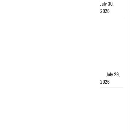
July 30,
2026
Uttarakhand
: राज्य में
मूसलाधार
बारिश का
अलर्ट, इन
जिलों में
जमकर बरसेंगे
मेघ
July 29,
2026
विश्व बाघ
दिवस पर CM
धामी का
संबोधन, कहा-
‘जंगल
सुरक्षित, तो