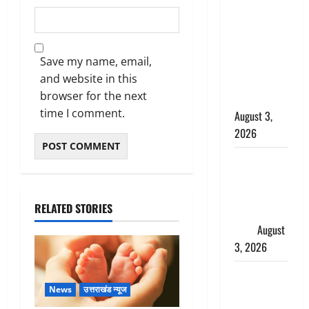
बनने की चाह
में बन गया
चोर, दून
Save my name, email,
पुलिस ने 11
and website in this
दोपहिया वाहन
browser for the next
बरामद किए
time I comment.
August 3,
2026
हिन्दू सनातन
संस्कृति में
शिखा बंधन
RELATED STORIES
का वैज्ञानिक
महत्व
August
3, 2026
Haridwar :
सनातन के
News
उत्तराखंड न्यूज