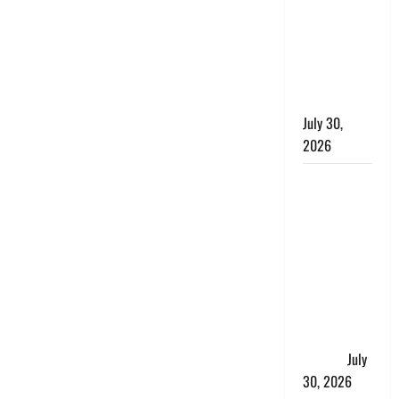
लंबित
शिकायतों के
त्वरित
निस्तारण के
दिए निर्देश
July 30,
2026
करेंसी
व्यवस्था में
बड़ा बदलाव:
भारत सरकार
ने ₹10 और
₹20 के
प्लास्टिक नोट
के ट्रायल को
दी मंजूरी
July
30, 2026