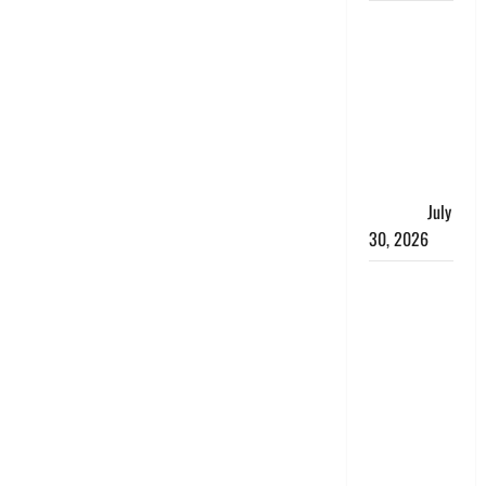
नशा तस्करों
के खिलाफ
चंपावत पुलिस
का एक्शन, ₹1
करोड़ कीमत
की स्मैक
बरामद, 2
गिरफ्तार,
July
30, 2026
रिश्तों का
कत्ल : बिना
हाथ धोये
खाना परोसने
पर हैवान बना
देवर, भाभी का
सिर धड़ से
किया अलग