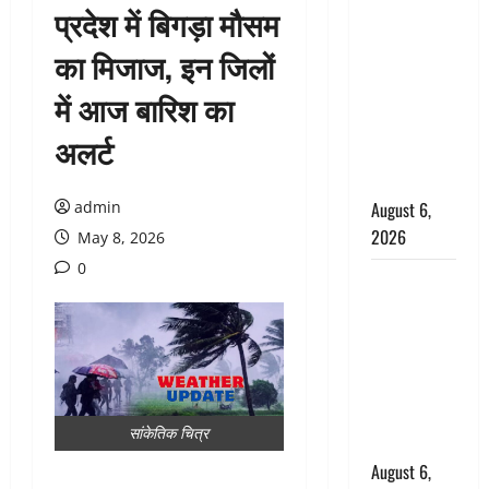
प्रदेश में बिगड़ा मौसम
उफनते गधेरे
के पास
का मिजाज, इन जिलों
नवजात को
में आज बारिश का
छोड़ा, रोने की
आवाज सुन
अलर्ट
ग्रामीणों ने
बचाई जान
admin
August 6,
2026
May 8, 2026
0
अतीक अहमद
के छोटे बेटे
की सड़क
हादसे में मौत,
जेल में बंद भाई
से मिलने जा
सांकेतिक चित्र
रहा था
August 6,