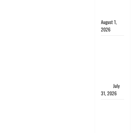
काला, लगाई
कंडाली
August 1,
2026
संसद परिसर
में भगवा पहन
पप्पू यादव की
नौटंकी, संत
समाज ने
जताई घोर
आपत्ति
July
31, 2026
Haldwani:
युवती ने
मुस्लिम युवक
पर पहचान