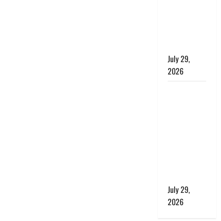
बाघ और
प्रकृति का
संतुलन भी
रहेगा सुरक्षित’
July 29,
2026
राहुल गांधी के
बयान पर
लोकसभा में
भारी हंगामा,
संसदीय कार्य
मंत्री ने जताई
आपत्ति, बोले-
माफी मांगो
July 29,
2026