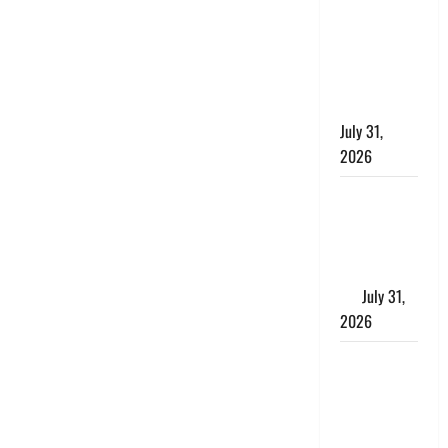
छिपाने का
लगाया आरोप,
शादी का
झांसा देकर
किया दुष्कर्म
July 31,
2026
Benefits of
Neem :
आयुर्वेद में नीम
के लाभकारी
गुण
July 31,
2026
CM धामी ने
की
हेल्पलाइन-1905
की समीक्षा,