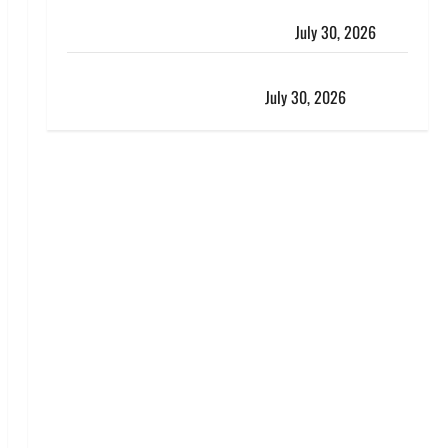
करेंसी व्यवस्था में बड़ा बदलाव: भारत सरकार ने ₹10 और ₹20
के प्लास्टिक नोट के ट्रायल को दी मंजूरी
July 30, 2026
नशा तस्करों के खिलाफ चंपावत पुलिस का एक्शन, ₹1 करोड़
कीमत की स्मैक बरामद, 2 गिरफ्तार,
July 30, 2026