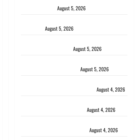
Uttarakhand : प्रदेश के इन जिलों में बारिश का अलर्ट, जानें
कहां-कहां बरसेंगे मेघ
August 5, 2026
Hindi Horror Story : जंगल की प्रेतात्मा (The Spirit of
the Jungle)
August 5, 2026
पिथौरागढ़ पुलिस का बड़ा एक्शन, जंतर-मंतर पर इस्तीफा
लहराने वाला शेर सिंह बर्खास्त
August 5, 2026
लगान-गजनी फेम एक्टर प्रदीप रावत का निधन, ‘महाभारत’ में
निभाया था अश्वत्थामा का किरदार
August 5, 2026
Haridwar : CM धामी ने चरण धोकर किया कांवड़ियों का
स्वागत, शिवभक्तों पर हेलीकाॅप्टर से पुष्पवर्षा
August 4, 2026
तमिलनाडु में डबल मीनिंग कमेंट को लेकर बवाल, उदयनिधि
स्टालिन को पुलिस ने हिरासत में लिया
August 4, 2026
‘अभिजीत दिपके को तुरंत करो गिरफ्तार’, सोशल मीडिया
इन्फ्लुएंसर फैजान ने लगाए संगीन आरोप
August 4, 2026