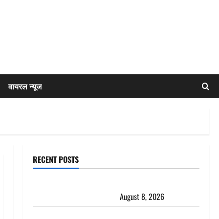
वायरल न्यूज
RECENT POSTS
एक साल तक सड़ती रही लाश, बंद कमरे से मिला कंकाल, बेटी,
रिश्तेदार और पड़ोसी सब बेखबर
August 8, 2026
देहरादून में भाजपा की बड़ी बैठक, मुख्यमंत्री धामी ने