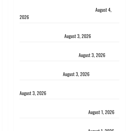
Dehradun : अपहरण की घटना का खुलासा, कलयुगी मां
निकली 15 साल की नाबालिग बेटी की सौदेबाज
August 4,
2026
Haridwar : धर्मनगरी में हर-हर महादेव की गूंज, शिवालयों में
उमड़ा श्रद्धालुओं का सैलाब
August 3, 2026
पूर्व MP बृजभूषण शरण सिंह को बड़ी राहत, कोर्ट ने यौन
उत्पीड़न मामले में किया बाइज्जत बरी
August 3, 2026
जल्द अमीर बनने की चाह में बन गया चोर, दून पुलिस ने 11
दोपहिया वाहन बरामद किए
August 3, 2026
हिन्दू सनातन संस्कृति में शिखा बंधन का वैज्ञानिक महत्व
August 3, 2026
Haridwar : सनातन के अपमान पर भड़के CM धामी, बोले-
‘पप्पू’ गैंग ने भगवाधारियों का उड़ाया मजाक’
August 1, 2026
Dehradun : सृष्टि कंडारी मौत मामले में बड़ा एक्शन, दून