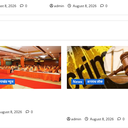
st 8, 2026
0
admin
August 8, 2026
0
तराखंड न्यूज
News
अपराध लोक
ाजपा की बड़ी बैठक, मुख्यमंत्री धामी
Dehradun : वंशिका बंसल हत्याकांड
ं से किया संवाद
आजीवन कारावास, 25 हजार का अर
लगाया
ugust 8, 2026
0
admin
August 8, 2026
0