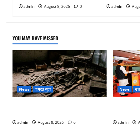
admin
August 8, 2026
0
admin
Augu
YOU MAY HAVE MISSED
News
वायरल न्यूज
News
उत्
एक साल तक सड़ती रही लाश, बंद कमरे से मिला
देहरादून में भ
कंकाल, बेटी, रिश्तेदार और पड़ोसी सब बेखबर
ने कार्यकर्ताओ
admin
August 8, 2026
0
admin
A