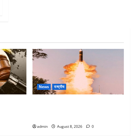
News
राष्ट्रीय
 में दोषी को
भारत ने किया अग्नि-4 बैलिस्टिक मिसाइल का
्थदंड भी
सफल परीक्षण, 4000 किमी दूर बैठे दुश्मनों की
अब खैर नहीं
admin
August 8, 2026
0