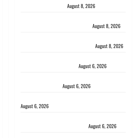
कार्यकर्ताओं से किया संवाद
August 8, 2026
Dehradun : वंशिका बंसल हत्याकांड में दोषी को आजीवन
कारावास, 25 हजार का अर्थदंड भी लगाया
August 8, 2026
भारत ने किया अग्नि-4 बैलिस्टिक मिसाइल का सफल परीक्षण,
4000 किमी दूर बैठे दुश्मनों की अब खैर नहीं
August 8, 2026
Chamoli : उफनते गधेरे के पास नवजात को छोड़ा, रोने की
आवाज सुन ग्रामीणों ने बचाई जान
August 6, 2026
अतीक अहमद के छोटे बेटे की सड़क हादसे में मौत, जेल में बंद
भाई से मिलने जा रहा था
August 6, 2026
Monsoon Special : मानसून के महीने में रखे सेहत का ख्याल
August 6, 2026
Dehradun: साइबर ठगों ने बुजुर्ग को लगाया लाखों का चूना,
डिजिटल अरेस्ट कर ठग लिए ₹13 लाख
August 6, 2026