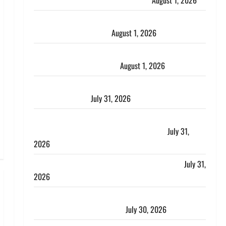
पुलिस ने पति और ननद को किया गिरफ्तार
August 1, 2026
Andhra Pradesh: मौत के बाद जिंदा हुई महिला, अंतिम
संस्कार से पहले लौटी सांस
August 1, 2026
Nainital: छेड़छाड़ करने वालों को सिखाया सबक, मनचलों का
मुंह किया काला, लगाई कंडाली
August 1, 2026
संसद परिसर में भगवा पहन पप्पू यादव की नौटंकी, संत समाज
ने जताई घोर आपत्ति
July 31, 2026
Haldwani: युवती ने मुस्लिम युवक पर पहचान छिपाने का
लगाया आरोप, शादी का झांसा देकर किया दुष्कर्म
July 31,
2026
Benefits of Neem : आयुर्वेद में नीम के लाभकारी गुण
July 31,
2026
CM धामी ने की हेल्पलाइन-1905 की समीक्षा, लंबित शिकायतों
के त्वरित निस्तारण के दिए निर्देश
July 30, 2026