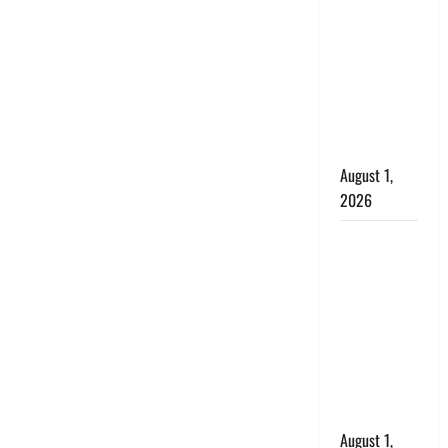
अपमान पर
भड़के CM
धामी, बोले-
‘पप्पू’ गैंग ने
भगवाधारियों
का उड़ाया
मजाक’
August 1,
2026
Dehradun :
सृष्टि कंडारी
मौत मामले में
बड़ा एक्शन,
दून पुलिस ने
पति और ननद
को किया
गिरफ्तार
August 1,