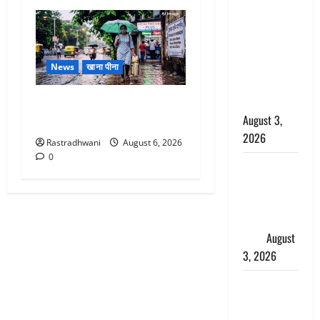
बनने की चाह
में बन गया
चोर, दून
पुलिस ने 11
News
खाना पीना
दोपहिया वाहन
बरामद किए
Monsoon Special : मानसून के
August 3,
महीने में रखे सेहत का ख्याल
2026
Rastradhwani
August 6, 2026
0
हिन्दू सनातन
संस्कृति में
शिखा बंधन
का वैज्ञानिक
महत्व
August
3, 2026
Haridwar :
सनातन के