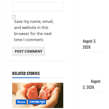
बनने की चाह
में बन गया
चोर, दून
Save my name, email,
पुलिस ने 11
and website in this
दोपहिया वाहन
browser for the next
बरामद किए
time I comment.
August 3,
2026
हिन्दू सनातन
संस्कृति में
शिखा बंधन
RELATED STORIES
का वैज्ञानिक
महत्व
August
3, 2026
Haridwar :
News
उत्तराखंड न्यूज
सनातन के