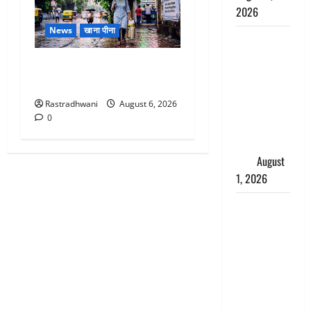
2026
News
खाना पीना
Andhra
Pradesh:
Monsoon Special : मानसून के
मौत के बाद
महीने में रखे सेहत का ख्याल
जिंदा हुई
Rastradhwani
August 6, 2026
महिला, अंतिम
0
संस्कार से
पहले लौटी
सांस
August
1, 2026
Nainital:
छेड़छाड़ करने
वालों को
सिखाया
सबक,
मनचलों का
मुंह किया