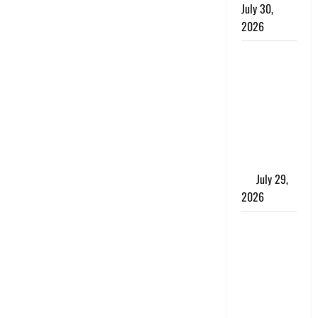
July 30,
2026
Uttarakhand
: राज्य में
मूसलाधार
बारिश का
अलर्ट, इन
जिलों में
जमकर बरसेंगे
मेघ
July 29,
2026
विश्व बाघ
दिवस पर CM
धामी का
संबोधन, कहा-
‘जंगल
सुरक्षित, तो