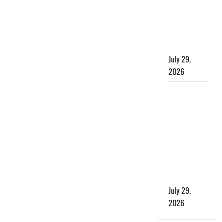
बाघ और
प्रकृति का
संतुलन भी
रहेगा सुरक्षित’
July 29,
2026
राहुल गांधी के
बयान पर
लोकसभा में
भारी हंगामा,
संसदीय कार्य
मंत्री ने जताई
आपत्ति, बोले-
माफी मांगो
July 29,
2026