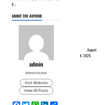
तमिलनाडु में
है।
डबल मीनिंग
कमेंट को
ABOUT THE AUTHOR
लेकर बवाल,
उदयनिधि
स्टालिन को
पुलिस ने
हिरासत में
लिया
August
4, 2026
admin
‘अभिजीत
दिपके को
Administrator
तुरंत करो
गिरफ्तार’,
Visit Website
सोशल
View All Posts
मीडिया
इन्फ्लुएंसर