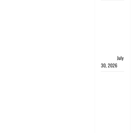
नशा तस्करों
के खिलाफ
चंपावत पुलिस
का एक्शन, ₹1
करोड़ कीमत
की स्मैक
बरामद, 2
गिरफ्तार,
July
30, 2026
रिश्तों का
कत्ल : बिना
हाथ धोये
खाना परोसने
पर हैवान बना
देवर, भाभी का
सिर धड़ से
किया अलग