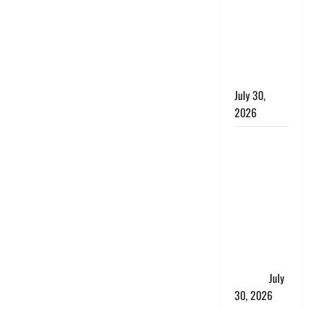
लंबित
शिकायतों के
त्वरित
निस्तारण के
दिए निर्देश
July 30,
2026
करेंसी
व्यवस्था में
बड़ा बदलाव:
भारत सरकार
ने ₹10 और
₹20 के
प्लास्टिक नोट
के ट्रायल को
दी मंजूरी
July
30, 2026