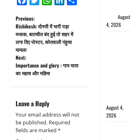
Facebook
Twitter
WhatsApp
LinkedIn
Share
फैजान ने
लगाए संगीन
आरोप
August
P
Previous:
4, 2026
Rishikesh: दोस्ती में भारी पड़ा
o
मजाक, बातचीत बंद हुई तो शहर में
Dehradun :
लगा दिए पोस्टर, कोतवाली पंहुचा
s
अपहरण की
मामला
घटना का
t
Next:
खुलासा,
Importance and glory : गाय माता
कलयुगी मां
n
का महत्व और महिमा
निकली 15
a
साल की
नाबालिग बेटी
v
की सौदेबाज
Leave a Reply
August 4,
i
Your email address will not
2026
g
be published.
Required
Haridwar :
fields are marked
*
धर्मनगरी में
a