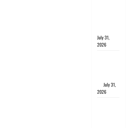
छिपाने का
लगाया आरोप,
शादी का
झांसा देकर
किया दुष्कर्म
July 31,
2026
Benefits of
Neem :
आयुर्वेद में नीम
के लाभकारी
गुण
July 31,
2026
CM धामी ने
की
हेल्पलाइन-1905
की समीक्षा,