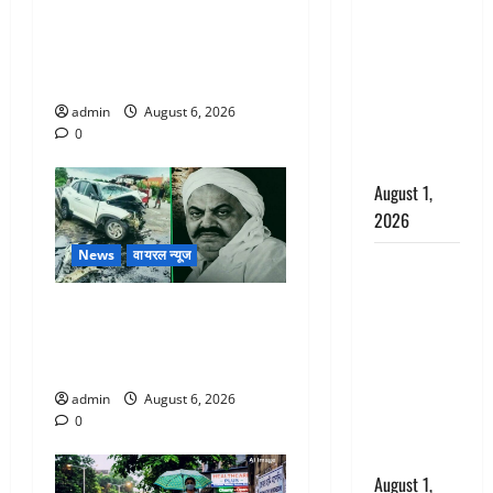
अपमान पर
Chamoli : उफनते गधेरे के पास
भड़के CM
नवजात को छोड़ा, रोने की आवाज
धामी, बोले-
सुन ग्रामीणों ने बचाई जान
‘पप्पू’ गैंग ने
भगवाधारियों
admin
August 6, 2026
का उड़ाया
0
मजाक’
August 1,
2026
News
वायरल न्यूज
Dehradun :
सृष्टि कंडारी
अतीक अहमद के छोटे बेटे की
मौत मामले में
सड़क हादसे में मौत, जेल में बंद
बड़ा एक्शन,
भाई से मिलने जा रहा था
दून पुलिस ने
पति और ननद
admin
August 6, 2026
0
को किया
गिरफ्तार
August 1,