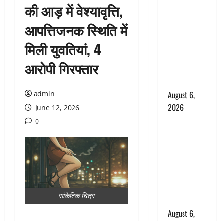
की आड़ में वेश्यावृत्ति,
उफनते गधेरे
के पास
आपत्तिजनक स्थिति में
नवजात को
मिली युवतियां, 4
छोड़ा, रोने की
आवाज सुन
आरोपी गिरफ्तार
ग्रामीणों ने
बचाई जान
admin
August 6,
2026
June 12, 2026
0
अतीक अहमद
के छोटे बेटे
की सड़क
हादसे में मौत,
जेल में बंद भाई
से मिलने जा
सांकेतिक चित्र
रहा था
August 6,