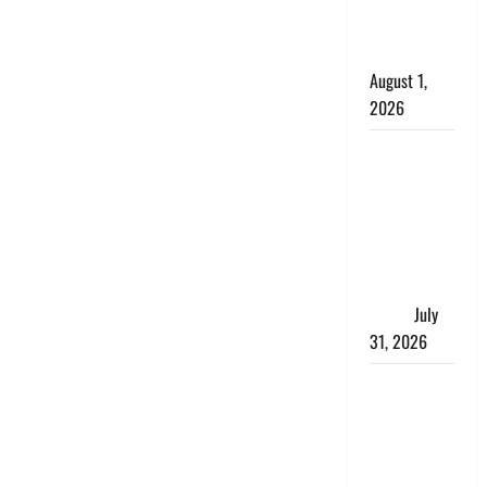
काला, लगाई
कंडाली
August 1,
2026
संसद परिसर
में भगवा पहन
पप्पू यादव की
नौटंकी, संत
समाज ने
जताई घोर
आपत्ति
July
31, 2026
Haldwani:
युवती ने
मुस्लिम युवक
पर पहचान