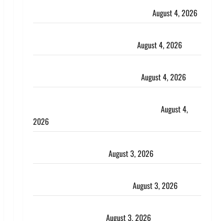
Haridwar : CM धामी ने चरण धोकर किया कांवड़ियों का
स्वागत, शिवभक्तों पर हेलीकाॅप्टर से पुष्पवर्षा
August 4, 2026
तमिलनाडु में डबल मीनिंग कमेंट को लेकर बवाल, उदयनिधि
स्टालिन को पुलिस ने हिरासत में लिया
August 4, 2026
‘अभिजीत दिपके को तुरंत करो गिरफ्तार’, सोशल मीडिया
इन्फ्लुएंसर फैजान ने लगाए संगीन आरोप
August 4, 2026
Dehradun : अपहरण की घटना का खुलासा, कलयुगी मां
निकली 15 साल की नाबालिग बेटी की सौदेबाज
August 4,
2026
Haridwar : धर्मनगरी में हर-हर महादेव की गूंज, शिवालयों में
उमड़ा श्रद्धालुओं का सैलाब
August 3, 2026
पूर्व MP बृजभूषण शरण सिंह को बड़ी राहत, कोर्ट ने यौन
उत्पीड़न मामले में किया बाइज्जत बरी
August 3, 2026
जल्द अमीर बनने की चाह में बन गया चोर, दून पुलिस ने 11
दोपहिया वाहन बरामद किए
August 3, 2026