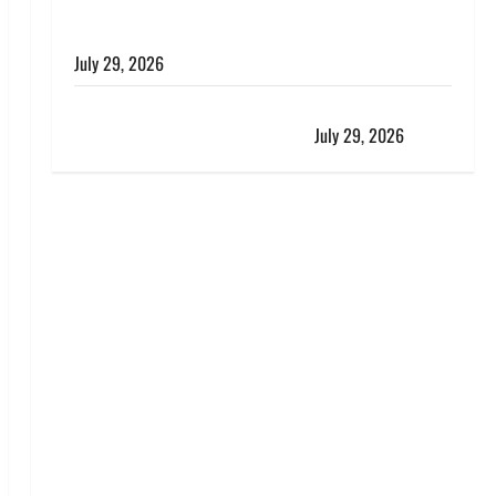
विश्व बाघ दिवस पर CM धामी का संबोधन, कहा- ‘जंगल
सुरक्षित, तो बाघ और प्रकृति का संतुलन भी रहेगा सुरक्षित’
July 29, 2026
राहुल गांधी के बयान पर लोकसभा में भारी हंगामा, संसदीय कार्य
मंत्री ने जताई आपत्ति, बोले- माफी मांगो
July 29, 2026