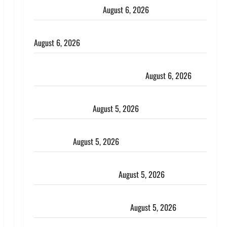
भाई से मिलने जा रहा था
August 6, 2026
Monsoon Special : मानसून के महीने में रखे सेहत का ख्याल
August 6, 2026
Dehradun: साइबर ठगों ने बुजुर्ग को लगाया लाखों का चूना,
डिजिटल अरेस्ट कर ठग लिए ₹13 लाख
August 6, 2026
Uttarakhand : प्रदेश के इन जिलों में बारिश का अलर्ट, जानें
कहां-कहां बरसेंगे मेघ
August 5, 2026
Hindi Horror Story : जंगल की प्रेतात्मा (The Spirit of
the Jungle)
August 5, 2026
पिथौरागढ़ पुलिस का बड़ा एक्शन, जंतर-मंतर पर इस्तीफा
लहराने वाला शेर सिंह बर्खास्त
August 5, 2026
लगान-गजनी फेम एक्टर प्रदीप रावत का निधन, ‘महाभारत’ में
निभाया था अश्वत्थामा का किरदार
August 5, 2026