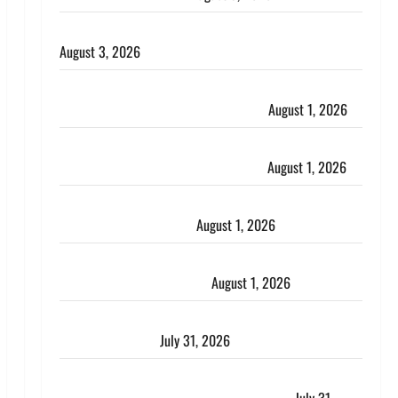
हिन्दू सनातन संस्कृति में शिखा बंधन का वैज्ञानिक महत्व
August 3, 2026
Haridwar : सनातन के अपमान पर भड़के CM धामी, बोले-
‘पप्पू’ गैंग ने भगवाधारियों का उड़ाया मजाक’
August 1, 2026
Dehradun : सृष्टि कंडारी मौत मामले में बड़ा एक्शन, दून
पुलिस ने पति और ननद को किया गिरफ्तार
August 1, 2026
Andhra Pradesh: मौत के बाद जिंदा हुई महिला, अंतिम
संस्कार से पहले लौटी सांस
August 1, 2026
Nainital: छेड़छाड़ करने वालों को सिखाया सबक, मनचलों का
मुंह किया काला, लगाई कंडाली
August 1, 2026
संसद परिसर में भगवा पहन पप्पू यादव की नौटंकी, संत समाज
ने जताई घोर आपत्ति
July 31, 2026
Haldwani: युवती ने मुस्लिम युवक पर पहचान छिपाने का