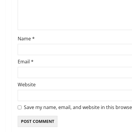
t
i
o
Name
*
n
Email
*
Website
Save my name, email, and website in this browse