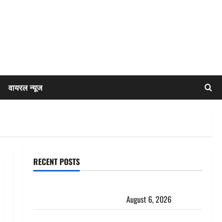
वायरल न्यूज
RECENT POSTS
Chamoli : उफनते गधेरे के पास नवजात को छोड़ा, रोने की
आवाज सुन ग्रामीणों ने बचाई जान
August 6, 2026
अतीक अहमद के छोटे बेटे की सड़क हादसे में मौत, जेल में बंद