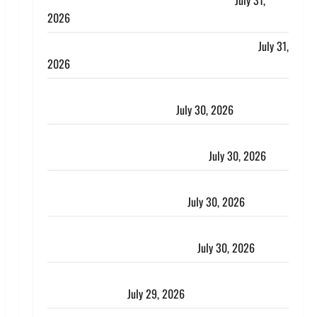
लगाया आरोप, शादी का झांसा देकर किया दुष्कर्म
July 31,
2026
Benefits of Neem : आयुर्वेद में नीम के लाभकारी गुण
July 31,
2026
CM धामी ने की हेल्पलाइन-1905 की समीक्षा, लंबित शिकायतों
के त्वरित निस्तारण के दिए निर्देश
July 30, 2026
करेंसी व्यवस्था में बड़ा बदलाव: भारत सरकार ने ₹10 और ₹20
के प्लास्टिक नोट के ट्रायल को दी मंजूरी
July 30, 2026
नशा तस्करों के खिलाफ चंपावत पुलिस का एक्शन, ₹1 करोड़
कीमत की स्मैक बरामद, 2 गिरफ्तार,
July 30, 2026
रिश्तों का कत्ल : बिना हाथ धोये खाना परोसने पर हैवान बना
देवर, भाभी का सिर धड़ से किया अलग
July 30, 2026
Uttarakhand : राज्य में मूसलाधार बारिश का अलर्ट, इन जिलों
में जमकर बरसेंगे मेघ
July 29, 2026