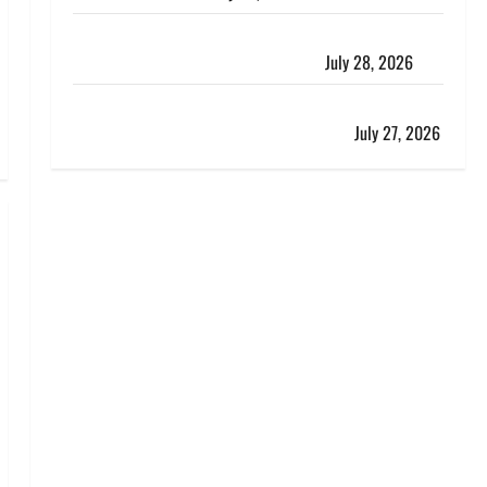
रुद्रपुर में पुलिस की बदमाशों से मुठभेड़, गैंगरेप में वांछित तीनों
आरोपित गिरफ्तार, एक के पैर में लगी गोली
July 28, 2026
Kanwar Yatra: दून शहर में नहीं घुसेंगे कांवड़ियों के वाहन,
एक्सप्रेसवे पर भी नो एंट्री, ट्रैफिक प्लान लागू
July 27, 2026