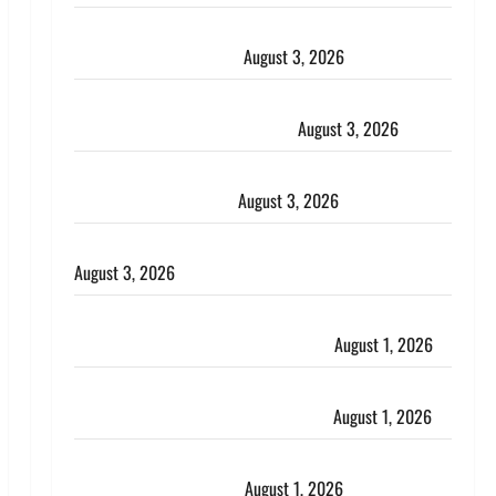
Haridwar : धर्मनगरी में हर-हर महादेव की गूंज, शिवालयों में
उमड़ा श्रद्धालुओं का सैलाब
August 3, 2026
पूर्व MP बृजभूषण शरण सिंह को बड़ी राहत, कोर्ट ने यौन
उत्पीड़न मामले में किया बाइज्जत बरी
August 3, 2026
जल्द अमीर बनने की चाह में बन गया चोर, दून पुलिस ने 11
दोपहिया वाहन बरामद किए
August 3, 2026
हिन्दू सनातन संस्कृति में शिखा बंधन का वैज्ञानिक महत्व
August 3, 2026
Haridwar : सनातन के अपमान पर भड़के CM धामी, बोले-
‘पप्पू’ गैंग ने भगवाधारियों का उड़ाया मजाक’
August 1, 2026
Dehradun : सृष्टि कंडारी मौत मामले में बड़ा एक्शन, दून
पुलिस ने पति और ननद को किया गिरफ्तार
August 1, 2026
Andhra Pradesh: मौत के बाद जिंदा हुई महिला, अंतिम
संस्कार से पहले लौटी सांस
August 1, 2026