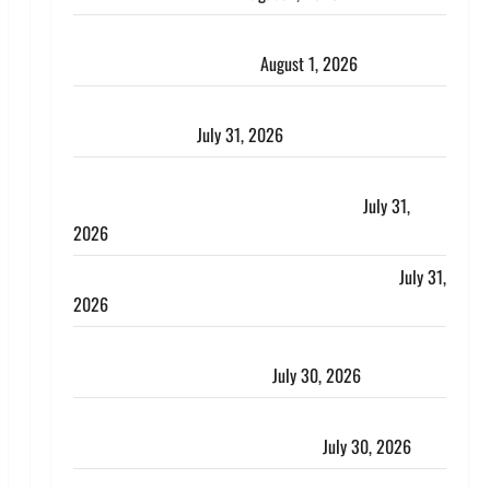
Nainital: छेड़छाड़ करने वालों को सिखाया सबक, मनचलों का
मुंह किया काला, लगाई कंडाली
August 1, 2026
संसद परिसर में भगवा पहन पप्पू यादव की नौटंकी, संत समाज
ने जताई घोर आपत्ति
July 31, 2026
Haldwani: युवती ने मुस्लिम युवक पर पहचान छिपाने का
लगाया आरोप, शादी का झांसा देकर किया दुष्कर्म
July 31,
2026
Benefits of Neem : आयुर्वेद में नीम के लाभकारी गुण
July 31,
2026
CM धामी ने की हेल्पलाइन-1905 की समीक्षा, लंबित शिकायतों
के त्वरित निस्तारण के दिए निर्देश
July 30, 2026
करेंसी व्यवस्था में बड़ा बदलाव: भारत सरकार ने ₹10 और ₹20
के प्लास्टिक नोट के ट्रायल को दी मंजूरी
July 30, 2026