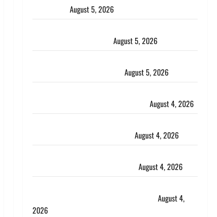
the Jungle)
August 5, 2026
पिथौरागढ़ पुलिस का बड़ा एक्शन, जंतर-मंतर पर इस्तीफा
लहराने वाला शेर सिंह बर्खास्त
August 5, 2026
लगान-गजनी फेम एक्टर प्रदीप रावत का निधन, ‘महाभारत’ में
निभाया था अश्वत्थामा का किरदार
August 5, 2026
Haridwar : CM धामी ने चरण धोकर किया कांवड़ियों का
स्वागत, शिवभक्तों पर हेलीकाॅप्टर से पुष्पवर्षा
August 4, 2026
तमिलनाडु में डबल मीनिंग कमेंट को लेकर बवाल, उदयनिधि
स्टालिन को पुलिस ने हिरासत में लिया
August 4, 2026
‘अभिजीत दिपके को तुरंत करो गिरफ्तार’, सोशल मीडिया
इन्फ्लुएंसर फैजान ने लगाए संगीन आरोप
August 4, 2026
Dehradun : अपहरण की घटना का खुलासा, कलयुगी मां
निकली 15 साल की नाबालिग बेटी की सौदेबाज
August 4,
2026