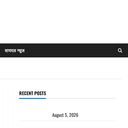
वायरल न्यूज
RECENT POSTS
Uttarakhand : प्रदेश के इन जिलों में बारिश का अलर्ट, जानें
कहां-कहां बरसेंगे मेघ
August 5, 2026
Hindi Horror Story : जंगल की प्रेतात्मा (The Spirit of