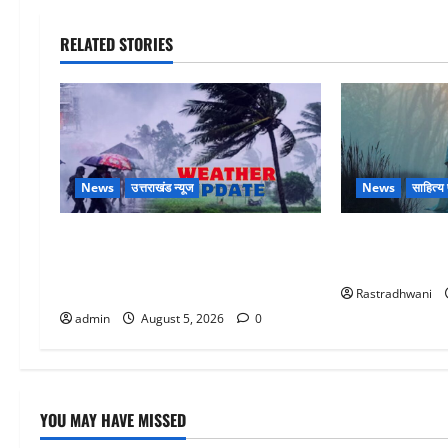
RELATED STORIES
News
उत्तराखंड न्यूज
News
साहित्य प
Uttarakhand : प्रदेश के इन जिलों में
Hindi Horror S
बारिश का अलर्ट, जानें कहां-कहां बरसेंगे
प्रेतात्मा (The 
मेघ
Rastradhwani
admin
August 5, 2026
0
YOU MAY HAVE MISSED