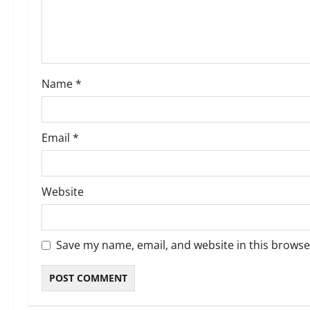
t
i
o
Name
*
n
Email
*
Website
Save my name, email, and website in this browse