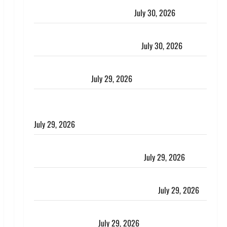
नशा तस्करों के खिलाफ चंपावत पुलिस का एक्शन, ₹1 करोड़
कीमत की स्मैक बरामद, 2 गिरफ्तार,
July 30, 2026
रिश्तों का कत्ल : बिना हाथ धोये खाना परोसने पर हैवान बना
देवर, भाभी का सिर धड़ से किया अलग
July 30, 2026
Uttarakhand : राज्य में मूसलाधार बारिश का अलर्ट, इन जिलों
में जमकर बरसेंगे मेघ
July 29, 2026
विश्व बाघ दिवस पर CM धामी का संबोधन, कहा- ‘जंगल
सुरक्षित, तो बाघ और प्रकृति का संतुलन भी रहेगा सुरक्षित’
July 29, 2026
राहुल गांधी के बयान पर लोकसभा में भारी हंगामा, संसदीय कार्य
मंत्री ने जताई आपत्ति, बोले- माफी मांगो
July 29, 2026
Dehradun: जाखन नदी में बही 12 साल की बच्ची, छुट्टी पर
आए फौजी और स्थानीय युवकों ने बचाई जान
July 29, 2026
चाणक्य नीति : दूसरों की बात को सुनकर कभी अपने अंदर की
आवाज को मत खो देना
July 29, 2026