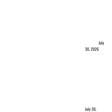
के खिलाफ
चंपावत पुलिस
का एक्शन, ₹1
करोड़ कीमत
की स्मैक
बरामद, 2
गिरफ्तार,
July
30, 2026
रिश्तों का
कत्ल : बिना
हाथ धोये
खाना परोसने
पर हैवान बना
देवर, भाभी का
सिर धड़ से
किया अलग
July 30,