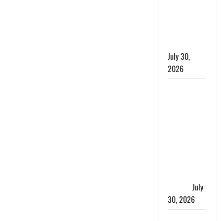
शिकायतों के
त्वरित
निस्तारण के
दिए निर्देश
July 30,
2026
करेंसी
व्यवस्था में
बड़ा बदलाव:
भारत सरकार
ने ₹10 और
₹20 के
प्लास्टिक नोट
के ट्रायल को
दी मंजूरी
July
30, 2026
नशा तस्करों