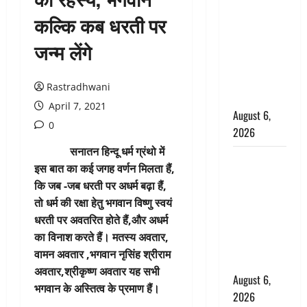
के पास
कल्कि कब धरती पर
नवजात को
जन्म लेंगे
छोड़ा, रोने की
आवाज सुन
ग्रामीणों ने
Rastradhwani
बचाई जान
April 7, 2021
August 6,
0
2026
सनातन हिन्दू धर्म ग्रंथो में
अतीक अहमद
इस बात का कई जगह वर्णन मिलता हैं,
के छोटे बेटे
कि जब -जब धरती पर अधर्म बढ़ा हैं,
की सड़क
तो धर्म की रक्षा हेतु भगवान विष्णु स्वयं
हादसे में मौत,
धरती पर अवतरित होते हैं,और अधर्म
जेल में बंद भाई
का विनाश करते हैं। मतस्य अवतार,
से मिलने जा
वामन अवतार ,भगवान नृसिंह श्रीराम
रहा था
अवतार,श्रीकृष्ण अवतार यह सभी
August 6,
भगवान के अस्तित्व के प्रमाण हैं।
2026