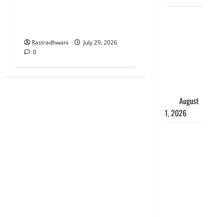
चाणक्य नीति : दूसरों की बात को
सुनकर कभी अपने अंदर की
Andhra
आवाज को मत खो देना
Pradesh:
मौत के बाद
Rastradhwani
July 29, 2026
जिंदा हुई
0
महिला, अंतिम
संस्कार से
पहले लौटी
सांस
August
1, 2026
Nainital:
छेड़छाड़ करने
वालों को
सिखाया
सबक,
मनचलों का
मुंह किया