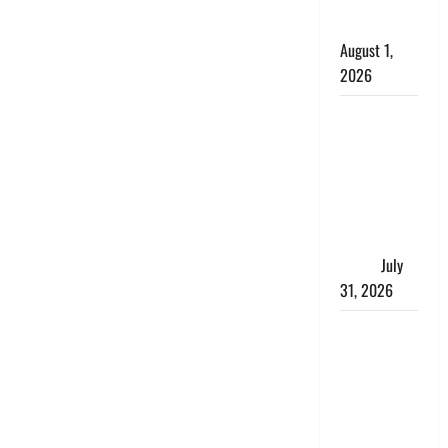
काला, लगाई
कंडाली
August 1,
2026
संसद परिसर
में भगवा पहन
पप्पू यादव की
नौटंकी, संत
समाज ने
जताई घोर
आपत्ति
July
31, 2026
Haldwani:
युवती ने
मुस्लिम युवक
पर पहचान
छिपाने का