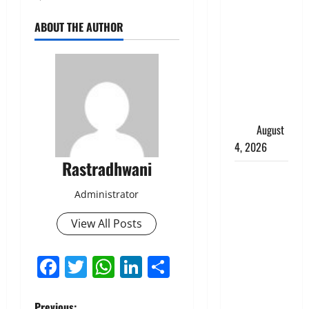
डबल मीनिंग
कमेंट को
ABOUT THE AUTHOR
लेकर बवाल,
उदयनिधि
स्टालिन को
पुलिस ने
हिरासत में
लिया
August
4, 2026
Rastradhwani
‘अभिजीत
दिपके को
Administrator
तुरंत करो
View All Posts
गिरफ्तार’,
सोशल
Facebook
Twitter
WhatsApp
LinkedIn
Share
मीडिया
इन्फ्लुएंसर
फैजान ने
Previous: