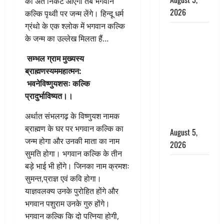
का अंत निकट आएगा तब भगवान
2026
कल्कि पृथ्वी पर जन्म लेंगे। हिन्दू धर्म
ग्रंथो के एक श्लोक में भगवान कल्कि
पिथौरागढ़
के जन्म का उल्लेख मिलता हैं…
पुलिस का
बड़ा एक्शन,
सम्भल ग्राम मुख्यस्य
जंतर-मंतर पर
ब्राह्मणस्यममहात्मन:
इस्तीफा
भवनेविष्णुयशसः कल्कि
लहराने वाला
प्रादुर्भाविष्यत।।
शेर सिंह
अर्थात संभलगढ़ के विष्णुयश नामक
बर्खास्त
ब्राह्मण के घर पर भगवान कल्कि का
August 5,
जन्म होगा और उनकी माता का नाम
2026
सुमति होगा। भगवान कल्कि के तीन
लगान-गजनी
बड़े भाई भी होंगे। जिनका नाम क्रमशः
फेम एक्टर
सुमन्त,प्राज्ञ एवं कवि होगा।
प्रदीप रावत
याज्ञवलक्य उनके पुरोहित होंगे और
का निधन,
भगवान पशुराम उनके गुरु होंगे।
‘महाभारत’ में
भगवान कल्कि कि दो पत्निया होगी,