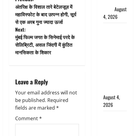
P
लगाए संगीन
अंतरिक्ष के विशाल तारे बेटेलजूज़ में
आरोप
August
o
महाविस्फोट के बाद उत्पन्न होगी, सूर्य
4, 2026
से एक अरब गुना ज्यादा ऊर्जा
s
Dehradun :
Next:
t
अपहरण की
मुंबई फिल्म जगत के सिनेमाई परदे के
घटना का
सेलिब्रिटी, असल जिंदगी में कुंठित
n
खुलासा,
मानसिकता के शिकार
कलयुगी मां
a
निकली 15
साल की
v
Leave a Reply
नाबालिग बेटी
i
की सौदेबाज
Your email address will not
August 4,
g
be published.
Required
2026
fields are marked
*
a
Haridwar :
Comment
*
धर्मनगरी में
t
हर-हर महादेव