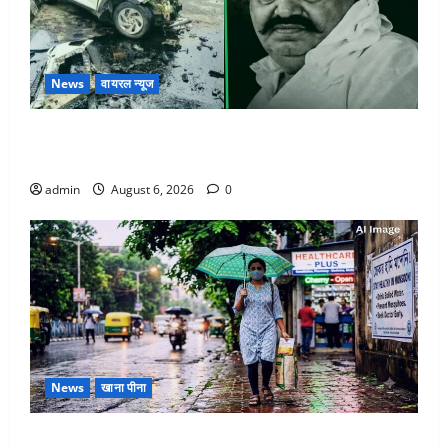
News
वायरल न्यूज
अतीक अहमद के छोटे बेटे की सड़क हादसे में मौत, जेल में बंद
भाई से मिलने जा रहा था
admin
August 6, 2026
0
News
खाना पीना
Monsoon Special : मानसून के महीने में रखे सेहत का ख्याल