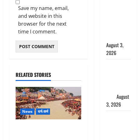
में बन गया
Save my name, email,
चोर, दून
and website in this
पुलिस ने 11
browser for the next
दोपहिया वाहन
time I comment.
बरामद किए
August 3,
2026
हिन्दू सनातन
संस्कृति में
RELATED STORIES
शिखा बंधन
का वैज्ञानिक
महत्व
August
3, 2026
News
धर्म-कर्म
Haridwar :
सनातन के
Haridwar : धर्मनगरी में हर-हर
अपमान पर
महादेव की गूंज, शिवालयों में उमड़ा