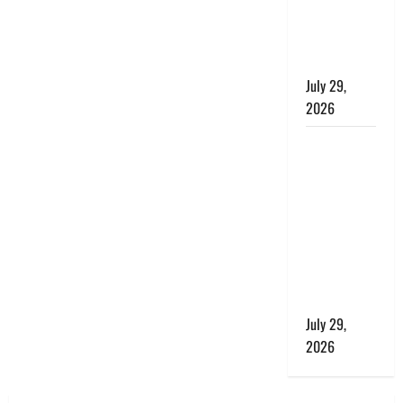
प्रकृति का
संतुलन भी
रहेगा सुरक्षित’
July 29,
2026
राहुल गांधी के
बयान पर
लोकसभा में
भारी हंगामा,
संसदीय कार्य
मंत्री ने जताई
आपत्ति, बोले-
माफी मांगो
July 29,
2026