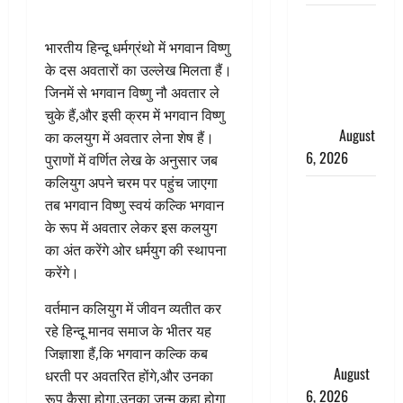
Monsoon
Special :
भारतीय हिन्दू धर्मग्रंथो में भगवान विष्णु
मानसून के
के दस अवतारों का उल्लेख मिलता हैं।
महीने में रखे
जिनमें से भगवान विष्णु नौ अवतार ले
सेहत का
चुके हैं,और इसी क्रम में भगवान विष्णु
ख्याल
August
का कलयुग में अवतार लेना शेष हैं।
6, 2026
पुराणों में वर्णित लेख के अनुसार जब
कलियुग अपने चरम पर पहुंच जाएगा
Dehradun:
तब भगवान विष्णु स्वयं कल्कि भगवान
साइबर ठगों ने
के रूप में अवतार लेकर इस कलयुग
बुजुर्ग को
का अंत करेंगे ओर धर्मयुग की स्थापना
लगाया लाखों
करेंगे।
का चूना,
डिजिटल
वर्तमान कलियुग में जीवन व्यतीत कर
अरेस्ट कर
रहे हिन्दू मानव समाज के भीतर यह
ठग लिए ₹13
जिज्ञाशा हैं,कि भगवान कल्कि कब
लाख
August
धरती पर अवतरित होंगे,और उनका
6, 2026
रूप कैसा होगा,उनका जन्म कहा होगा