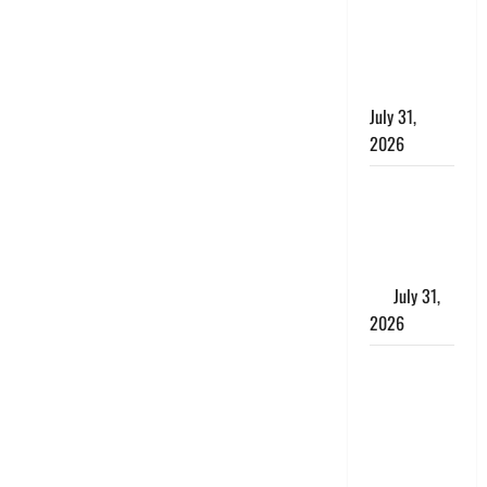
लगाया आरोप,
शादी का
झांसा देकर
किया दुष्कर्म
July 31,
2026
Benefits of
Neem :
आयुर्वेद में नीम
के लाभकारी
गुण
July 31,
2026
CM धामी ने
की
हेल्पलाइन-1905
की समीक्षा,
लंबित