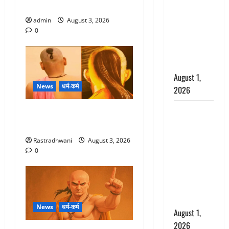
भड़के CM
श्रद्धालुओं का सैलाब
धामी, बोले-
admin
August 3, 2026
‘पप्पू’ गैंग ने
0
भगवाधारियों
का उड़ाया
मजाक’
August 1,
News
धर्म-कर्म
2026
Dehradun :
हिन्दू सनातन संस्कृति में शिखा
सृष्टि कंडारी
बंधन का वैज्ञानिक महत्व
मौत मामले में
Rastradhwani
August 3, 2026
बड़ा एक्शन,
0
दून पुलिस ने
पति और ननद
को किया
गिरफ्तार
News
धर्म-कर्म
August 1,
2026