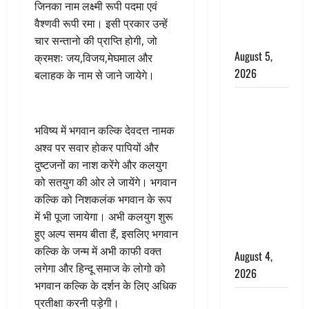
निभाया था
जिनका नाम लक्ष्मी रूपी पदमा एवं
अश्वत्थामा का
वैश्णवी रूपी रमा। इसी प्रकार उन्हें
किरदार
चार सन्तानो की प्राप्ति होगी, जो
August 5,
क्रमशः जय,विजय,मेघमाल और
2026
बलाहक के नाम से जाने जायेगे।
Haridwar :
CM धामी ने
भविष्य में भगवान कल्कि देवदत्त नामक
चरण धोकर
अश्व पर सवार होकर पापियों और
किया
दुष्टजनों का नाश करेंगे और कलयुग
कांवड़ियों का
को सतयुग की ओर ले जायेंगे। भगवान
स्वागत,
कल्कि को निशकलंक भगवान के रूप
शिवभक्तों पर
में भी पूजा जायेगा। अभी कलयुग शुरू
हेलीकाॅप्टर से
हुए अल्प समय बीता हैं, इसलिए भगवान
पुष्पवर्षा
कल्कि के जन्म में अभी काफी वक्त
August 4,
लगेगा और हिन्दू समाज के लोगो को
2026
भगवान कल्कि के दर्शन के लिए अधिक
तमिलनाडु में
प्रतीक्षा करनी पड़ेगी।