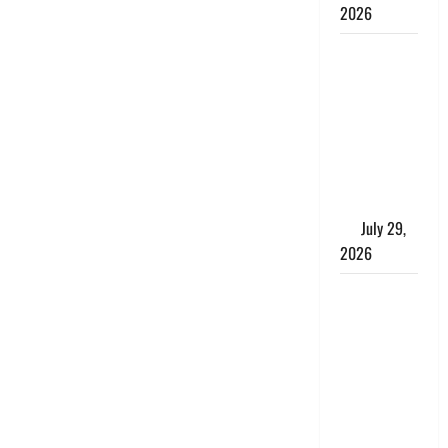
2026
Uttarakhand
: राज्य में
मूसलाधार
बारिश का
अलर्ट, इन
जिलों में
जमकर बरसेंगे
मेघ
July 29,
2026
विश्व बाघ
दिवस पर CM
धामी का
संबोधन, कहा-
‘जंगल
सुरक्षित, तो
बाघ और