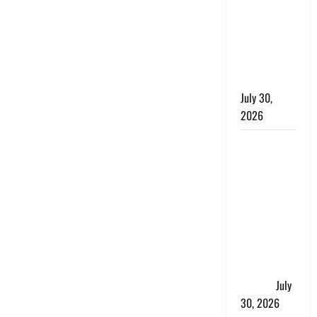
लंबित
शिकायतों के
त्वरित
निस्तारण के
दिए निर्देश
July 30,
2026
करेंसी
व्यवस्था में
बड़ा बदलाव:
भारत सरकार
ने ₹10 और
₹20 के
प्लास्टिक नोट
के ट्रायल को
दी मंजूरी
July
30, 2026