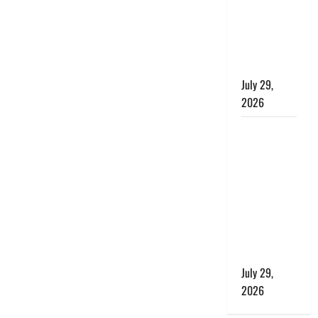
बाघ और
प्रकृति का
संतुलन भी
रहेगा सुरक्षित’
July 29,
2026
राहुल गांधी के
बयान पर
लोकसभा में
भारी हंगामा,
संसदीय कार्य
मंत्री ने जताई
आपत्ति, बोले-
माफी मांगो
July 29,
2026