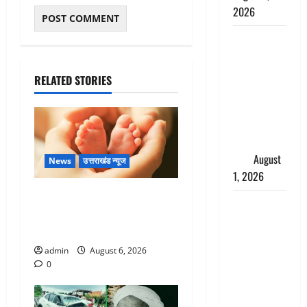
2026
Andhra
Pradesh:
मौत के बाद
RELATED STORIES
जिंदा हुई
महिला, अंतिम
संस्कार से
पहले लौटी
सांस
August
News
उत्तराखंड न्यूज
1, 2026
Chamoli : उफनते गधेरे के पास
Nainital:
नवजात को छोड़ा, रोने की आवाज
छेड़छाड़ करने
सुन ग्रामीणों ने बचाई जान
वालों को
admin
August 6, 2026
सिखाया
0
सबक,
मनचलों का
मुंह किया