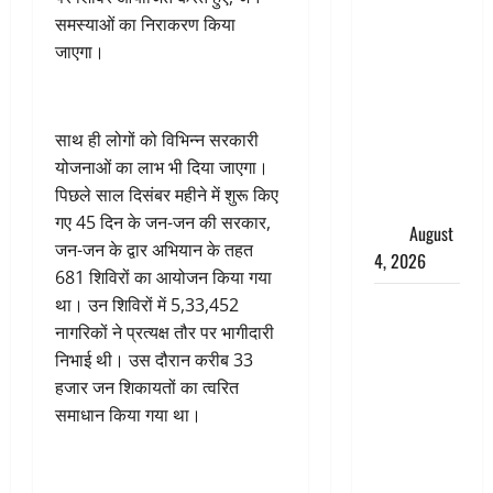
तमिलनाडु में
समस्याओं का निराकरण किया
डबल मीनिंग
जाएगा।
कमेंट को
लेकर बवाल,
उदयनिधि
साथ ही लोगों को विभिन्न सरकारी
स्टालिन को
योजनाओं का लाभ भी दिया जाएगा।
पुलिस ने
पिछले साल दिसंबर महीने में शुरू किए
हिरासत में
गए 45 दिन के जन-जन की सरकार,
लिया
August
जन-जन के द्वार अभियान के तहत
4, 2026
681 शिविरों का आयोजन किया गया
‘अभिजीत
था। उन शिविरों में 5,33,452
दिपके को
नागरिकों ने प्रत्यक्ष तौर पर भागीदारी
तुरंत करो
निभाई थी। उस दौरान करीब 33
गिरफ्तार’,
हजार जन शिकायतों का त्वरित
सोशल
समाधान किया गया था।
मीडिया
इन्फ्लुएंसर