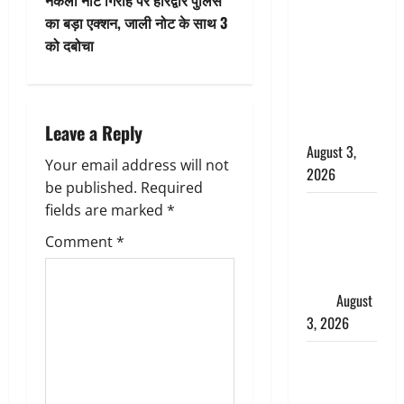
t
नकली नोट गिरोह पर हरिद्वार पुलिस
बनने की चाह
का बड़ा एक्शन, जाली नोट के साथ 3
n
में बन गया
को दबोचा
चोर, दून
a
पुलिस ने 11
दोपहिया वाहन
v
बरामद किए
Leave a Reply
i
August 3,
Your email address will not
2026
g
be published.
Required
हिन्दू सनातन
fields are marked
*
a
संस्कृति में
Comment
*
शिखा बंधन
t
का वैज्ञानिक
महत्व
August
i
3, 2026
o
Haridwar :
n
सनातन के