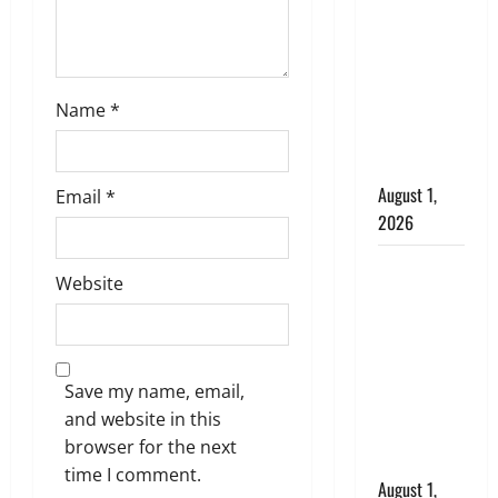
अपमान पर
भड़के CM
धामी, बोले-
‘पप्पू’ गैंग ने
भगवाधारियों
Name
*
का उड़ाया
मजाक’
August 1,
Email
*
2026
Dehradun :
Website
सृष्टि कंडारी
मौत मामले में
बड़ा एक्शन,
दून पुलिस ने
Save my name, email,
पति और ननद
and website in this
को किया
browser for the next
गिरफ्तार
time I comment.
August 1,