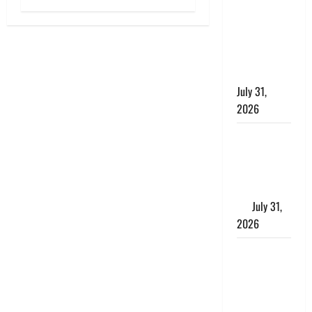
छिपाने का
लगाया आरोप,
शादी का
झांसा देकर
किया दुष्कर्म
July 31,
2026
Benefits of
Neem :
आयुर्वेद में नीम
के लाभकारी
गुण
July 31,
2026
CM धामी ने
की
हेल्पलाइन-1905
की समीक्षा,