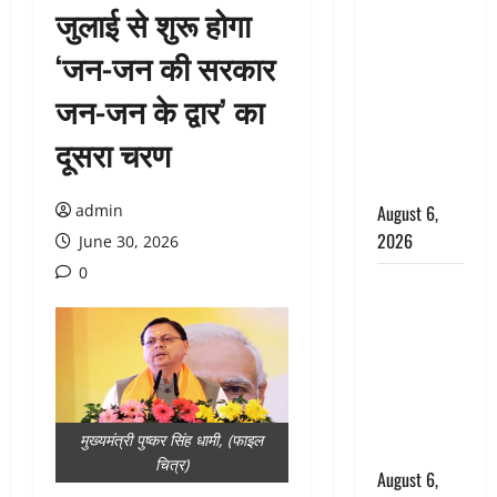
जुलाई से शुरू होगा
उफनते गधेरे
के पास
‘जन-जन की सरकार
नवजात को
जन-जन के द्वार’ का
छोड़ा, रोने की
आवाज सुन
दूसरा चरण
ग्रामीणों ने
बचाई जान
admin
August 6,
2026
June 30, 2026
0
अतीक अहमद
के छोटे बेटे
की सड़क
हादसे में मौत,
जेल में बंद भाई
से मिलने जा
मुख्यमंत्री पुष्कर सिंह धामी, (फाइल
रहा था
चित्र)
August 6,