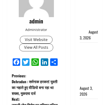
हर-हर महादेव
की गूंज,
शिवालयों में
admin
उमड़ा
श्रद्धालुओं का
Administrator
सैलाब
August
3, 2026
Visit Website
पूर्व MP
View All Posts
बृजभूषण शरण
सिंह को बड़ी
Facebook
Twitter
WhatsApp
LinkedIn
Share
राहत, कोर्ट ने
यौन उत्पीड़न
P
Previous:
मामले में किया
Dehradun : शर्मनाक हरकत! युवती
बाइज्जत बरी
o
का नहाते हुए वीडियो बना रहा था
August 3,
शख्स, मुकदमा दर्ज
2026
s
Next:
जल्द अमीर