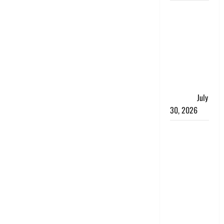
नशा तस्करों
के खिलाफ
चंपावत पुलिस
का एक्शन, ₹1
करोड़ कीमत
की स्मैक
बरामद, 2
गिरफ्तार,
July
30, 2026
रिश्तों का
कत्ल : बिना
हाथ धोये
खाना परोसने
पर हैवान बना
देवर, भाभी का
सिर धड़ से
किया अलग