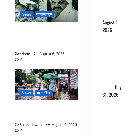
काला, लगाई
कंडाली
News
वायरल न्यूज
August 1,
अतीक अहमद के छोटे बेटे की
2026
सड़क हादसे में मौत, जेल में बंद
संसद परिसर
भाई से मिलने जा रहा था
में भगवा पहन
admin
August 6, 2026
पप्पू यादव की
0
नौटंकी, संत
समाज ने
जताई घोर
आपत्ति
July
News
खाना पीना
31, 2026
Haldwani:
Monsoon Special : मानसून के
युवती ने
महीने में रखे सेहत का ख्याल
मुस्लिम युवक
Rastradhwani
August 6, 2026
पर पहचान
0