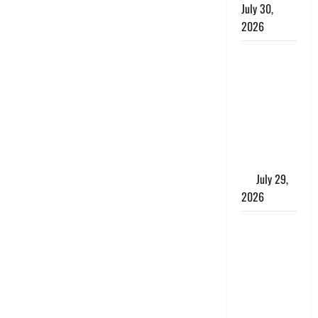
July 30,
2026
Uttarakhand
: राज्य में
मूसलाधार
बारिश का
अलर्ट, इन
जिलों में
जमकर बरसेंगे
मेघ
July 29,
2026
विश्व बाघ
दिवस पर CM
धामी का
संबोधन, कहा-
‘जंगल
सुरक्षित, तो