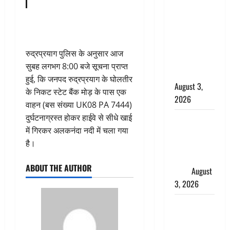
बनने की चाह
में बन गया
चोर, दून
पुलिस ने 11
रुद्रप्रयाग पुलिस के अनुसार आज
दोपहिया वाहन
सुबह लगभग 8:00 बजे सूचना प्राप्त
बरामद किए
हुई, कि जनपद रुद्रप्रयाग के घोलतीर
August 3,
के निकट स्टेट बैंक मोड़ के पास एक
2026
वाहन (बस संख्या UK08 PA 7444)
दुर्घटनाग्रस्त होकर हाईवे से सीधे खाई
हिन्दू सनातन
में गिरकर अलकनंदा नदी में चला गया
संस्कृति में
है।
शिखा बंधन
का वैज्ञानिक
ABOUT THE AUTHOR
महत्व
August
3, 2026
Haridwar :
सनातन के