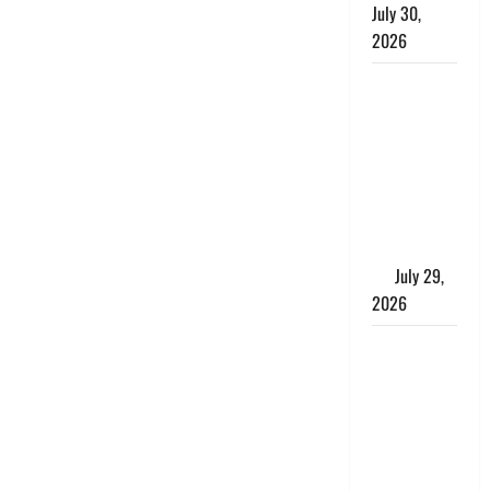
July 30,
2026
Uttarakhand
: राज्य में
मूसलाधार
बारिश का
अलर्ट, इन
जिलों में
जमकर बरसेंगे
मेघ
July 29,
2026
विश्व बाघ
दिवस पर CM
धामी का
संबोधन, कहा-
‘जंगल
सुरक्षित, तो