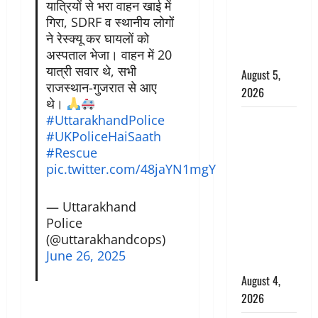
‘महाभारत’ में
यात्रियों से भरा वाहन खाई में
निभाया था
गिरा, SDRF व स्थानीय लोगों
ने रेस्क्यू कर घायलों को
अश्वत्थामा का
अस्पताल भेजा। वाहन में 20
किरदार
यात्री सवार थे, सभी
August 5,
राजस्थान-गुजरात से आए
2026
थे।
#UttarakhandPolice
Haridwar :
#UKPoliceHaiSaath
CM धामी ने
#Rescue
चरण धोकर
pic.twitter.com/48jaYN1mgY
किया
कांवड़ियों का
— Uttarakhand
स्वागत,
Police
शिवभक्तों पर
(@uttarakhandcops)
हेलीकाॅप्टर से
June 26, 2025
पुष्पवर्षा
August 4,
2026