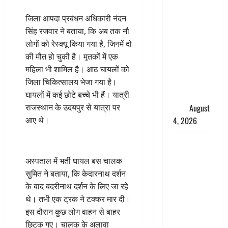
तमिलनाडु में
डबल मीनिंग
जिला आपदा प्रबंधन अधिकारी नंदन
कमेंट को
सिंह रजवार ने बताया, कि अब तक नौ
लेकर बवाल,
लोगों को रेस्क्यू किया गया है, जिनमें दो
उदयनिधि
की मौत हो चुकी है। मृतकों में एक
स्टालिन को
महिला भी शामिल है। आठ घायलों को
पुलिस ने
जिला चिकित्सालय भेजा गया है।
हिरासत में
घायलों में कई छोटे बच्चे भी हैं। यात्री
लिया
August
राजस्थान के उदयपुर से यात्रा पर
4, 2026
आए थे।
‘अभिजीत
दिपके को
अस्पताल में भर्ती घायल बस चालक
तुरंत करो
सुमित ने बताया, कि केदारनाथ दर्शन
गिरफ्तार’,
के बाद बदरीनाथ दर्शन के लिए जा रहे
सोशल
थे। तभी एक ट्रक ने टक्कर मार दी।
मीडिया
इस दौरान कुछ लोग वाहन से बाहर
इन्फ्लुएंसर
छिटक गए। चालक के अलावा