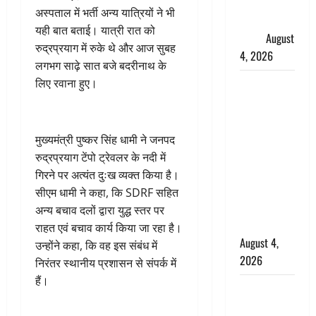
फैजान ने
अस्पताल में भर्ती अन्य यात्रियों ने भी
लगाए संगीन
यही बात बताई। यात्री रात को
आरोप
August
रुद्रप्रयाग में रुके थे और आज सुबह
4, 2026
लगभग साढ़े सात बजे बदरीनाथ के
Dehradun :
लिए रवाना हुए।
अपहरण की
घटना का
खुलासा,
मुख्यमंत्री पुष्कर सिंह धामी ने जनपद
कलयुगी मां
रुद्रप्रयाग टेंपो ट्रेवलर के नदी में
निकली 15
गिरने पर अत्यंत दुःख व्यक्त किया है।
साल की
सीएम धामी ने कहा, कि SDRF सहित
नाबालिग बेटी
अन्य बचाव दलों द्वारा युद्ध स्तर पर
की सौदेबाज
राहत एवं बचाव कार्य किया जा रहा है।
August 4,
उन्होंने कहा, कि वह इस संबंध में
2026
निरंतर स्थानीय प्रशासन से संपर्क में
हैं।
Haridwar :
धर्मनगरी में