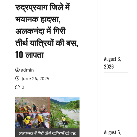
रुद्रप्रयाग जिले में
उफनते गधेरे
के पास
भयानक हादसा,
नवजात को
अलकनंदा में गिरी
छोड़ा, रोने की
आवाज सुन
तीर्थ यात्रियों की बस,
ग्रामीणों ने
बचाई जान
10 लापता
August 6,
2026
admin
अतीक अहमद
June 26, 2025
के छोटे बेटे
0
की सड़क
हादसे में मौत,
जेल में बंद भाई
से मिलने जा
रहा था
August 6,
अलकनंदा में गिरी तीर्थ यात्रियों की बस,