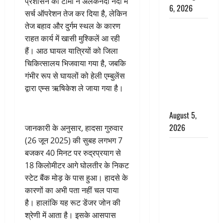
प्रशासन की टीमों ने अलकनंदा नदी में
6, 2026
सर्च ऑपरेशन तेज कर दिया है, लेकिन
तेज बहाव और दुर्गम स्थल के कारण
Uttarakhand
राहत कार्य में खासी मुश्किलें आ रही
: प्रदेश के इन
हैं। आठ घायल यात्रियों को जिला
जिलों में
चिकित्सालय भिजवाया गया है, जबकि
बारिश का
गंभीर रूप से घायलों को हेली एम्बुलेंस
अलर्ट, जानें
द्वारा एम्स ऋषिकेश ले जाया गया है।
कहां-कहां
बरसेंगे मेघ
August 5,
2026
जानकारी के अनुसार, हादसा गुरुवार
(26 जून 2025) की सुबह लगभग 7
Hindi
बजकर 40 मिनट पर रुद्रप्रयाग से
Horror
18 किलोमीटर आगे घोलतीर के निकट
Story : जंगल
स्टेट बैंक मोड़ के पास हुआ। हादसे के
की प्रेतात्मा
कारणों का अभी पता नहीं चल पाया
(The Spirit
है। हालांकि यह रूट डेंजर जोन की
of the
श्रेणी में आता है। इसके आसपास
Jungle)