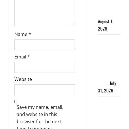
काला, लगाई
कंडाली
August 1,
2026
Name
*
संसद परिसर
में भगवा पहन
पप्पू यादव की
Email
*
नौटंकी, संत
समाज ने
जताई घोर
Website
आपत्ति
July
31, 2026
Haldwani:
Save my name, email,
युवती ने
and website in this
मुस्लिम युवक
browser for the next
पर पहचान
time I comment.