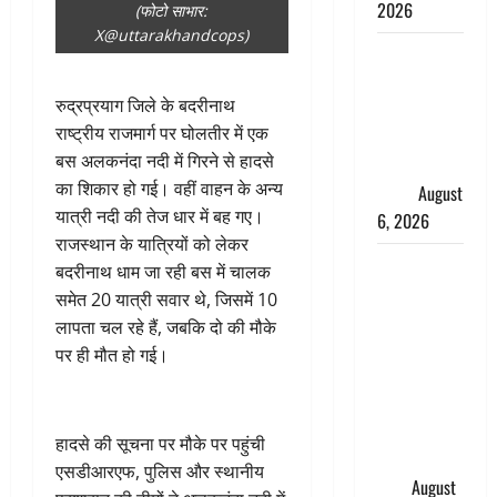
2026
(फोटो साभार:
X@uttarakhandcops)
Monsoon
Special :
रुद्रप्रयाग जिले के बदरीनाथ
मानसून के
राष्ट्रीय राजमार्ग पर घोलतीर में एक
महीने में रखे
बस अलकनंदा नदी में गिरने से हादसे
सेहत का
का शिकार हो गई। वहीं वाहन के अन्य
ख्याल
August
यात्री नदी की तेज धार में बह गए।
6, 2026
राजस्थान के यात्रियों को लेकर
Dehradun:
बदरीनाथ धाम जा रही बस में चालक
साइबर ठगों ने
समेत 20 यात्री सवार थे, जिसमें 10
बुजुर्ग को
लापता चल रहे हैं, जबकि दो‌ की मौके
लगाया लाखों
पर ही मौत हो गई।
का चूना,
डिजिटल
अरेस्ट कर
हादसे की सूचना पर मौके पर पहुंची
ठग लिए ₹13
एसडीआरएफ, पुलिस और स्थानीय
लाख
August