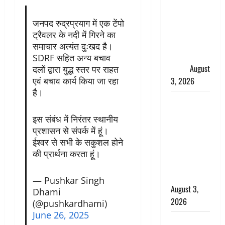
हर-हर महादेव
की गूंज,
जनपद रुद्रप्रयाग में एक टेंपो
शिवालयों में
ट्रैवलर के नदी में गिरने का
उमड़ा
समाचार अत्यंत दुःखद है।
श्रद्धालुओं का
SDRF सहित अन्य बचाव
सैलाब
August
दलों द्वारा युद्ध स्तर पर राहत
3, 2026
एवं बचाव कार्य किया जा रहा
है।
पूर्व MP
बृजभूषण शरण
इस संबंध में निरंतर स्थानीय
सिंह को बड़ी
प्रशासन से संपर्क में हूं।
राहत, कोर्ट ने
ईश्वर से सभी के सकुशल होने
यौन उत्पीड़न
की प्रार्थना करता हूं।
मामले में किया
बाइज्जत बरी
— Pushkar Singh
August 3,
Dhami
2026
(@pushkardhami)
June 26, 2025
जल्द अमीर