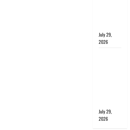
बाघ और
प्रकृति का
संतुलन भी
रहेगा सुरक्षित’
July 29,
2026
राहुल गांधी के
बयान पर
लोकसभा में
भारी हंगामा,
संसदीय कार्य
मंत्री ने जताई
आपत्ति, बोले-
माफी मांगो
July 29,
2026