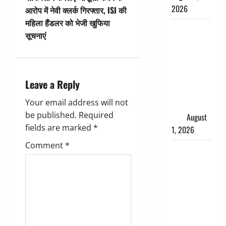
t
2026
आरोप में नेवी क्लर्क गिरफ्तार, ISI की
n
महिला हैंडलर को भेजी खुफिया
Andhra
सूचनाएं
a
Pradesh:
मौत के बाद
v
जिंदा हुई
महिला, अंतिम
i
Leave a Reply
संस्कार से
g
Your email address will not
पहले लौटी
be published.
Required
सांस
August
a
fields are marked
*
1, 2026
t
Comment
*
Nainital:
छेड़छाड़ करने
i
वालों को
o
सिखाया
सबक,
n
मनचलों का
मुंह किया