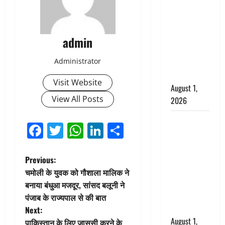
अपमान पर
भड़के CM
धामी, बोले-
‘पप्पू’ गैंग ने
admin
भगवाधारियों
Administrator
का उड़ाया
मजाक’
Visit Website
August 1,
View All Posts
2026
Dehradun :
Facebook
Twitter
WhatsApp
LinkedIn
Share
सृष्टि कंडारी
मौत मामले में
बड़ा एक्शन,
P
Previous:
दून पुलिस ने
चमोली के युवक को गौशाला मालिक ने
o
पति और ननद
बनाया बंधुआ मजदूर, सांसद बलूनी ने
को किया
पंजाब के राज्यपाल से की बात
s
गिरफ्तार
Next:
August 1,
पाकिस्तान के लिए जासूसी करने के