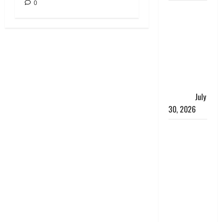
0
नशा तस्करों
के खिलाफ
चंपावत पुलिस
का एक्शन, ₹1
करोड़ कीमत
की स्मैक
बरामद, 2
गिरफ्तार,
July
30, 2026
रिश्तों का
कत्ल : बिना
हाथ धोये
खाना परोसने
पर हैवान बना
देवर, भाभी का
सिर धड़ से
किया अलग