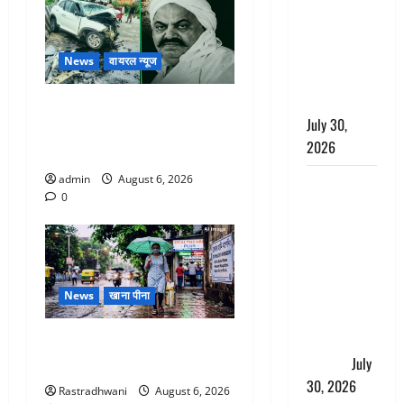
लंबित
शिकायतों के
त्वरित
News
वायरल न्यूज
निस्तारण के
दिए निर्देश
अतीक अहमद के छोटे बेटे की
July 30,
सड़क हादसे में मौत, जेल में बंद
2026
भाई से मिलने जा रहा था
admin
August 6, 2026
करेंसी
0
व्यवस्था में
बड़ा बदलाव:
भारत सरकार
ने ₹10 और
₹20 के
News
खाना पीना
प्लास्टिक नोट
के ट्रायल को
Monsoon Special : मानसून के
दी मंजूरी
July
महीने में रखे सेहत का ख्याल
30, 2026
Rastradhwani
August 6, 2026