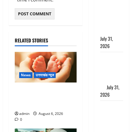
छिपाने का
लगाया आरोप,
शादी का
झांसा देकर
किया दुष्कर्म
July 31,
RELATED STORIES
2026
Benefits of
Neem :
आयुर्वेद में नीम
News
उत्तराखंड न्यूज
के लाभकारी
गुण
July 31,
Chamoli : उफनते गधेरे के पास
2026
नवजात को छोड़ा, रोने की आवाज
सुन ग्रामीणों ने बचाई जान
CM धामी ने
की
admin
August 6, 2026
0
हेल्पलाइन-1905
की समीक्षा,