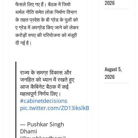
2026
फैसले लिए गए हैं। बैठक में जियो
थर्मल नीति समेत लोक निर्माण विभाग
Hindi
के तहत प्रदेश के बी ग्रेड के पुलों को
Horror
ए ग्रेड में अपग्रेड किए जाने को लेकर
Story : जंगल
करोड़ों रुपए की परियोजना को मंजूरी
की प्रेतात्मा
दी गई है।
(The Spirit
of the
Jungle)
August 5,
राज्य के समग्र विकास और
2026
जनहित को ध्यान में रखते हुए
आज कैबिनेट बैठक में कई
पिथौरागढ़
महत्वपूर्ण निर्णय लिए।
पुलिस का
#cabinetdecisions
बड़ा एक्शन,
pic.twitter.com/ZD13ikslkB
जंतर-मंतर पर
इस्तीफा
— Pushkar Singh
लहराने वाला
Dhami
शेर सिंह