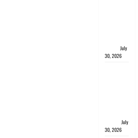
बड़ा बदलाव:
भारत सरकार
ने ₹10 और
₹20 के
प्लास्टिक नोट
के ट्रायल को
दी मंजूरी
July
30, 2026
नशा तस्करों
के खिलाफ
चंपावत पुलिस
का एक्शन, ₹1
करोड़ कीमत
की स्मैक
बरामद, 2
गिरफ्तार,
July
30, 2026