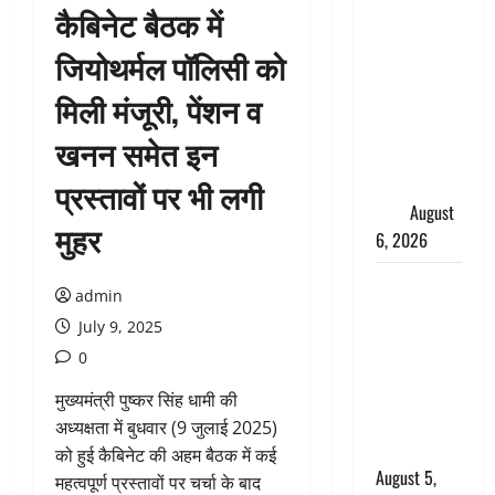
कैबिनेट बैठक में
साइबर ठगों ने
बुजुर्ग को
जियोथर्मल पॉलिसी को
लगाया लाखों
मिली मंजूरी, पेंशन व
का चूना,
डिजिटल
खनन समेत इन
अरेस्ट कर
ठग लिए ₹13
प्रस्तावों पर भी लगी
लाख
August
मुहर
6, 2026
Uttarakhand
admin
: प्रदेश के इन
July 9, 2025
जिलों में
0
बारिश का
अलर्ट, जानें
मुख्यमंत्री पुष्कर सिंह धामी की
कहां-कहां
अध्यक्षता में बुधवार (9 जुलाई 2025)
बरसेंगे मेघ
को हुई कैबिनेट की अहम बैठक में कई
August 5,
महत्वपूर्ण प्रस्तावों पर चर्चा के बाद