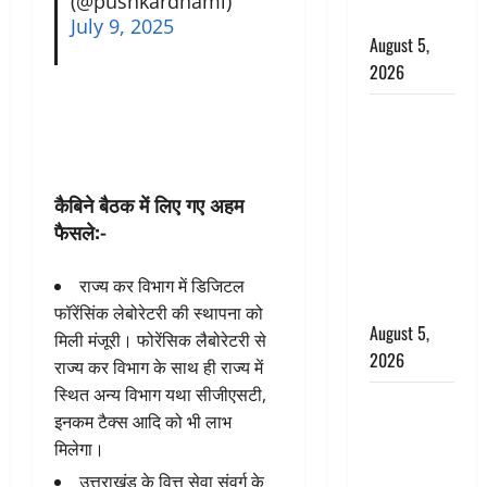
(@pushkardhami)
बर्खास्त
July 9, 2025
August 5,
2026
लगान-गजनी
फेम एक्टर
प्रदीप रावत
का निधन,
कैबिने बैठक में लिए गए अहम
‘महाभारत’ में
फैसले:-
निभाया था
अश्वत्थामा का
राज्य कर विभाग में डिजिटल
किरदार
फॉरेंसिंक लेबोरेटरी की स्थापना को
August 5,
मिली मंजूरी। फोरेंसिक लैबोरेटरी से
2026
राज्य कर विभाग के साथ ही राज्य में
स्थित अन्य विभाग यथा सीजीएसटी,
Haridwar :
इनकम टैक्स आदि को भी लाभ
CM धामी ने
मिलेगा।
चरण धोकर
उत्तराखंड के वित्त सेवा संवर्ग के
किया