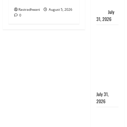
Jungle)
जताई घोर
Rastradhwani
August 5, 2026
आपत्ति
July
0
31, 2026
Haldwani:
युवती ने
मुस्लिम युवक
पर पहचान
छिपाने का
लगाया आरोप,
शादी का
झांसा देकर
किया दुष्कर्म
July 31,
2026
Benefits of
Neem :
आयुर्वेद में नीम