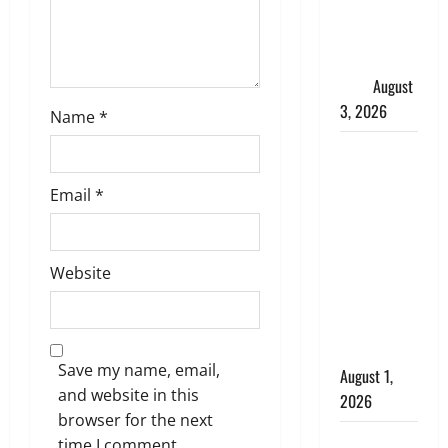
संस्कृति में
शिखा बंधन
का वैज्ञानिक
महत्व
August
3, 2026
Name
*
Haridwar :
सनातन के
Email
*
अपमान पर
भड़के CM
धामी, बोले-
Website
‘पप्पू’ गैंग ने
भगवाधारियों
का उड़ाया
मजाक’
Save my name, email,
August 1,
and website in this
2026
browser for the next
Dehradun :
time I comment.