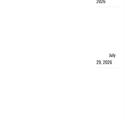
2026
चाणक्य नीति
: दूसरों की
बात को
सुनकर कभी
अपने अंदर की
आवाज को मत
खो देना
July
29, 2026
रुद्रपुर में
पुलिस की
बदमाशों से
मुठभेड़, गैंगरेप
में वांछित तीनों
आरोपित
गिरफ्तार, एक
के पैर में लगी