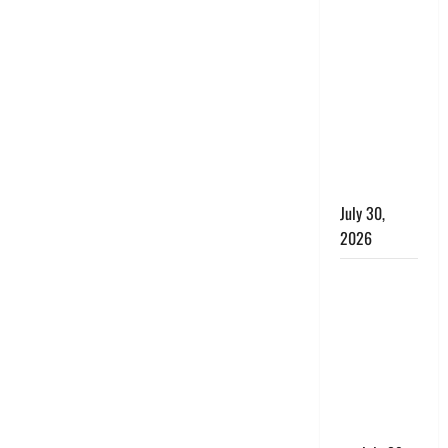
रिश्तों का
कत्ल : बिना
हाथ धोये
खाना परोसने
पर हैवान बना
देवर, भाभी का
सिर धड़ से
किया अलग
July 30,
2026
Uttarakhand
: राज्य में
मूसलाधार
बारिश का
अलर्ट, इन
जिलों में
जमकर बरसेंगे