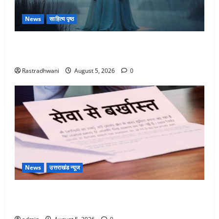
News
साहित्य पृष्ठ
Hindi Horror Story : जंगल की प्रेतात्मा (The Spirit of
the Jungle)
Rastradhwani
August 5, 2026
0
News
उत्तराखंड न्यूज
पिथौरागढ़ पुलिस का बड़ा एक्शन, जंतर-मंतर पर इस्तीफा
लहराने वाला शेर सिंह बर्खास्त