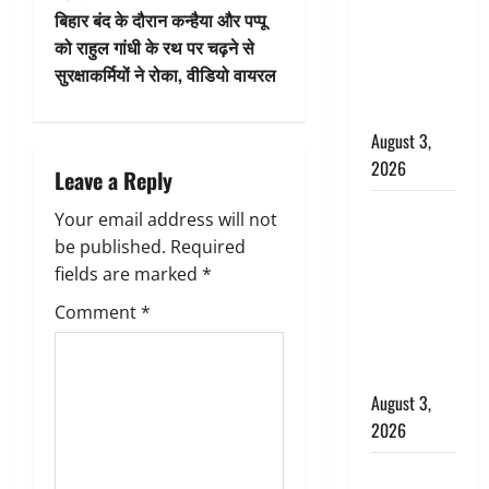
t
सिंह को बड़ी
बिहार बंद के दौरान कन्हैया और पप्पू
राहत, कोर्ट ने
n
को राहुल गांधी के रथ पर चढ़ने से
यौन उत्पीड़न
सुरक्षाकर्मियों ने रोका, वीडियो वायरल
a
मामले में किया
बाइज्जत बरी
v
August 3,
2026
i
Leave a Reply
जल्द अमीर
g
Your email address will not
बनने की चाह
be published.
Required
a
में बन गया
fields are marked
*
चोर, दून
t
Comment
*
पुलिस ने 11
दोपहिया वाहन
i
बरामद किए
o
August 3,
2026
n
हिन्दू सनातन