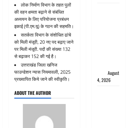
लोक निर्माण विभाग के तहत पुलों
‘अभिजीत
की वहन क्षमता बढ़ाने से संबंधित
दिपके को
अध्ययन के लिए परियोजना प्रबंधन
तुरंत करो
इकाई (पी.एम.यू) के गठन की सहमति।
गिरफ्तार’,
सतर्कता विभाग के संशोधित ढांचे
सोशल
को मिली मंजूरी, 20 नए पद बढ़ाए जाने
मीडिया
पर मिली मंजूरी. पदों की संख्या 132
इन्फ्लुएंसर
से बढ़ाकर 152 की गई है।
फैजान ने
उत्तराखंड जिला खनिज
लगाए संगीन
फाउन्डेशन न्यास नियमावली, 2025
आरोप
August
प्रख्यापित किये जाने की स्वीकृति।
4, 2026
Dehradun :
ABOUT THE AUTHOR
अपहरण की
घटना का
खुलासा,
कलयुगी मां
निकली 15