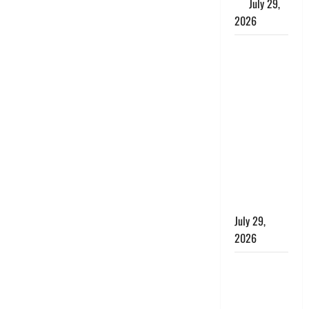
मेघ
July 29,
2026
विश्व बाघ
दिवस पर CM
धामी का
संबोधन, कहा-
‘जंगल
सुरक्षित, तो
बाघ और
प्रकृति का
संतुलन भी
रहेगा सुरक्षित’
July 29,
2026
राहुल गांधी के
बयान पर
लोकसभा में