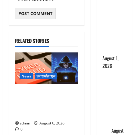
सृष्टि कंडारी
मौत मामले में
बड़ा एक्शन,
दून पुलिस ने
पति और ननद
RELATED STORIES
को किया
गिरफ्तार
August 1,
2026
News
उत्तराखंड न्यूज
Andhra
Pradesh:
Dehradun: साइबर ठगों ने बुजुर्ग
मौत के बाद
को लगाया लाखों का चूना,
जिंदा हुई
डिजिटल अरेस्ट कर ठग लिए ₹13
महिला, अंतिम
लाख
संस्कार से
पहले लौटी
admin
August 6, 2026
0
सांस
August