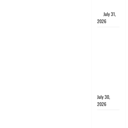
के लाभकारी
गुण
July 31,
2026
CM धामी ने
की
हेल्पलाइन-1905
की समीक्षा,
लंबित
शिकायतों के
त्वरित
निस्तारण के
दिए निर्देश
July 30,
2026
करेंसी
व्यवस्था में