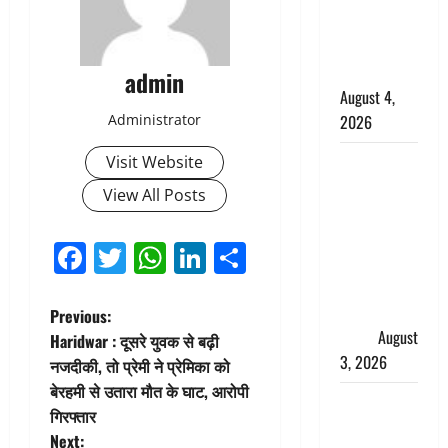
साल की
नाबालिग बेटी
की सौदेबाज
admin
August 4,
Administrator
2026
Haridwar :
Visit Website
धर्मनगरी में
View All Posts
हर-हर महादेव
की गूंज,
Facebook
Twitter
WhatsApp
LinkedIn
Share
शिवालयों में
उमड़ा
श्रद्धालुओं का
P
Previous:
सैलाब
August
Haridwar : दूसरे युवक से बढ़ी
o
3, 2026
नजदीकी, तो प्रेमी ने प्रेमिका को
बेरहमी से उतारा मौत के घाट, आरोपी
s
पूर्व MP
गिरफ्तार
बृजभूषण शरण
Next: