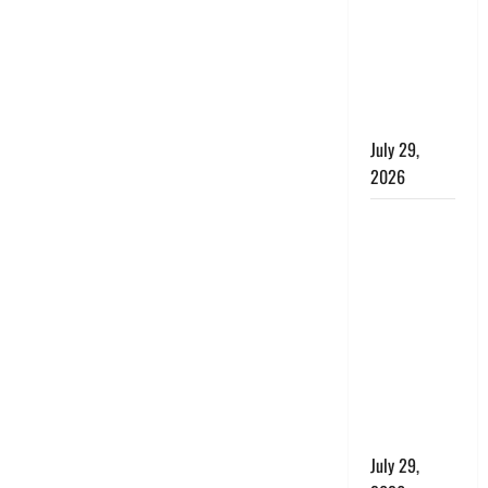
भारी हंगामा,
संसदीय कार्य
मंत्री ने जताई
आपत्ति, बोले-
माफी मांगो
July 29,
2026
Dehradun:
जाखन नदी में
बही 12 साल
की बच्ची,
छुट्टी पर आए
फौजी और
स्थानीय
युवकों ने
बचाई जान
July 29,