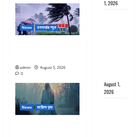
1, 2026
Nainital:
छेड़छाड़ करने
News
उत्तराखंड न्यूज
वालों को
सिखाया
Uttarakhand : प्रदेश के इन
सबक,
जिलों में बारिश का अलर्ट, जानें
मनचलों का
कहां-कहां बरसेंगे मेघ
मुंह किया
admin
August 5, 2026
काला, लगाई
0
कंडाली
August 1,
2026
संसद परिसर
News
साहित्य पृष्ठ
में भगवा पहन
पप्पू यादव की
Hindi Horror Story : जंगल की
नौटंकी, संत
प्रेतात्मा (The Spirit of the
समाज ने