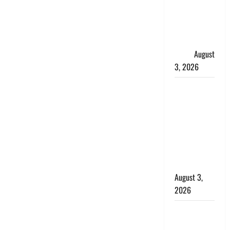
की गूंज,
शिवालयों में
उमड़ा
श्रद्धालुओं का
सैलाब
August
3, 2026
पूर्व MP
बृजभूषण शरण
सिंह को बड़ी
राहत, कोर्ट ने
यौन उत्पीड़न
मामले में किया
बाइज्जत बरी
August 3,
2026
जल्द अमीर
बनने की चाह