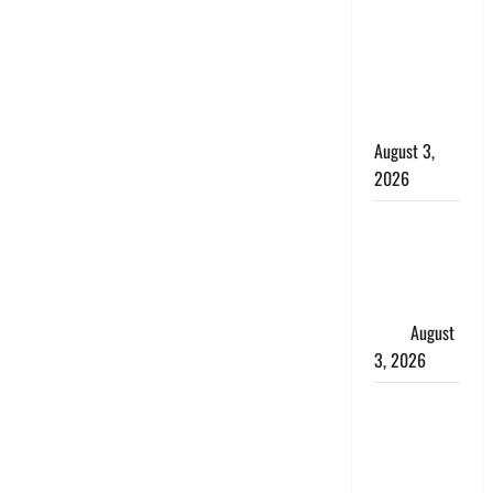
में बन गया
चोर, दून
पुलिस ने 11
दोपहिया वाहन
बरामद किए
August 3,
2026
हिन्दू सनातन
संस्कृति में
शिखा बंधन
का वैज्ञानिक
महत्व
August
3, 2026
Haridwar :
सनातन के
अपमान पर
भड़के CM