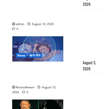
2026
साथ की वर्चुअल बैठक, 15
अक्टूबर तक सड़कों को
पिथौरागढ़
गड्ढामुक्त करने के दिए निर्देश
पुलिस का
admin
August 10, 2026
बड़ा एक्शन,
0
जंतर-मंतर पर
इस्तीफा
लहराने वाला
शेर सिंह
News
खाना पीना
बर्खास्त
August 5,
अच्छी नींद है मानव मस्तिष्क का
2026
भोजन, जानिए सोने से पहले किन
लगान-गजनी
चीजों से बनाये दूरी
फेम एक्टर
Rastradhwani
August 10,
प्रदीप रावत
2026
0
का निधन,
‘महाभारत’ में
निभाया था