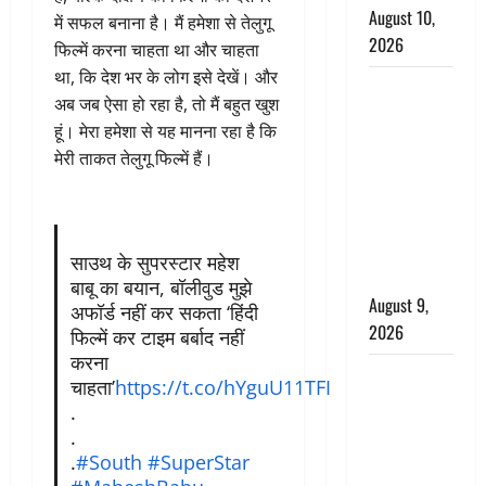
August 10,
में सफल बनाना है। मैं हमेशा से तेलुगू
2026
फिल्में करना चाहता था और चाहता
था, कि देश भर के लोग इसे देखें। और
बेटी के
अब जब ऐसा हो रहा है, तो मैं बहुत खुश
आशिक संग
हूं। मेरा हमेशा से यह मानना रहा है कि
मिलकर
मेरी ताकत तेलुगू फिल्में हैं।
सिलबट्टे से
कुचला पति
का सिर,
अफेयर में बन
साउथ के सुपरस्टार महेश
रहा था रोड़ा
बाबू का बयान, बॉलीवुड मुझे
August 9,
अफॉर्ड नहीं कर सकता ‘हिंदी
2026
फिल्में कर टाइम बर्बाद नहीं
करना
Dehradun:
चाहता’
https://t.co/hYguU11TFI
CM धामी के
.
नेतृत्व में
.
‘तिरंगा यात्रा’
.
#South
#SuperStar
का भव्य