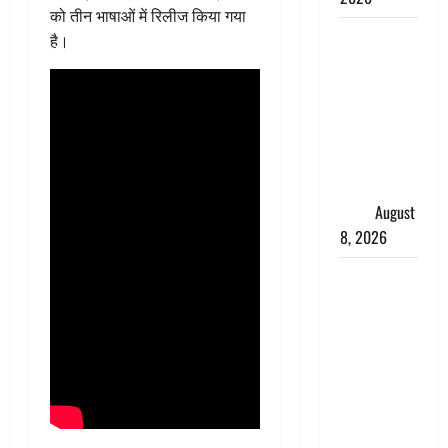
को तीन भाषाओं में रिलीज किया गया
देहरादून में
है।
भाजपा की
बड़ी बैठक,
मुख्यमंत्री
धामी ने
कार्यकर्ताओं
से किया
संवाद
August
8, 2026
Dehradun :
वंशिका बंसल
हत्याकांड में
दोषी को
आजीवन
कारावास, 25
हजार का