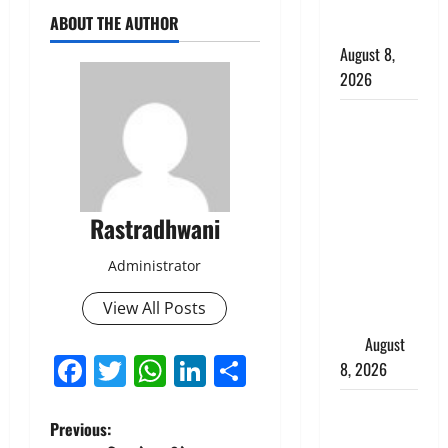
अर्थदंड भी
ABOUT THE AUTHOR
लगाया
August 8,
2026
भारत ने किया
अग्नि-4
बैलिस्टिक
मिसाइल का
सफल
Rastradhwani
परीक्षण,
Administrator
4000 किमी
दूर बैठे दुश्मनों
View All Posts
की अब खैर
नहीं
August
Facebook
Twitter
WhatsApp
LinkedIn
Share
8, 2026
Chamoli :
P
Previous:
उफनते गधेरे