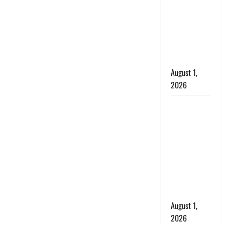
धामी, बोले-
‘पप्पू’ गैंग ने
भगवाधारियों
का उड़ाया
मजाक’
August 1,
2026
Dehradun :
सृष्टि कंडारी
मौत मामले में
बड़ा एक्शन,
दून पुलिस ने
पति और ननद
को किया
गिरफ्तार
August 1,
2026