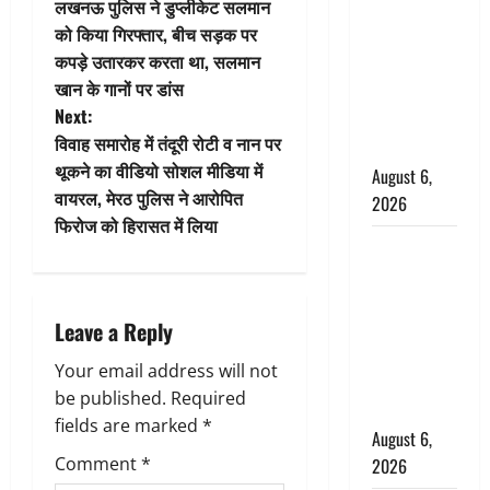
लखनऊ पुलिस ने डुप्लीकेट सलमान
के पास
o
को किया गिरफ्तार, बीच सड़क पर
नवजात को
कपड़े उतारकर करता था, सलमान
छोड़ा, रोने की
s
खान के गानों पर डांस
आवाज सुन
t
Next:
ग्रामीणों ने
विवाह समारोह में तंदूरी रोटी व नान पर
बचाई जान
n
थूकने का वीडियो सोशल मीडिया में
August 6,
वायरल, मेरठ पुलिस ने आरोपित
2026
a
फिरोज को हिरासत में लिया
अतीक अहमद
v
के छोटे बेटे
i
की सड़क
Leave a Reply
हादसे में मौत,
g
जेल में बंद भाई
Your email address will not
से मिलने जा
a
be published.
Required
रहा था
fields are marked
*
t
August 6,
Comment
*
2026