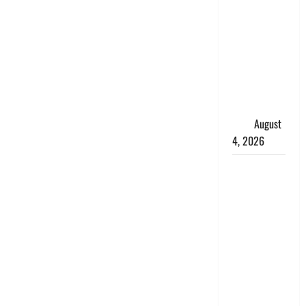
डबल मीनिंग
कमेंट को
लेकर बवाल,
उदयनिधि
स्टालिन को
पुलिस ने
हिरासत में
लिया
August
4, 2026
‘अभिजीत
दिपके को
तुरंत करो
गिरफ्तार’,
सोशल
मीडिया
इन्फ्लुएंसर
फैजान ने
लगाए संगीन