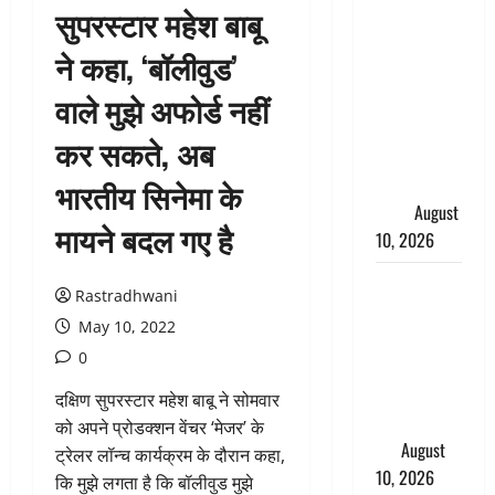
सुपरस्टार महेश बाबू
जिलाधिकारियों
के साथ की
ने कहा, ‘बॉलीवुड’
वर्चुअल बैठक,
वाले मुझे अफोर्ड नहीं
15 अक्टूबर
तक सड़कों
कर सकते, अब
को गड्ढामुक्त
करने के दिए
भारतीय सिनेमा के
निर्देश
August
मायने बदल गए है
10, 2026
अच्छी नींद है
Rastradhwani
मानव मस्तिष्क
May 10, 2022
का भोजन,
0
जानिए सोने से
पहले किन
दक्षिण सुपरस्टार महेश बाबू ने सोमवार
चीजों से बनाये
को अपने प्रोडक्शन वेंचर ‘मेजर’ के
दूरी
August
ट्रेलर लॉन्च कार्यक्रम के दौरान कहा,
10, 2026
कि मुझे लगता है कि बॉलीवुड मुझे