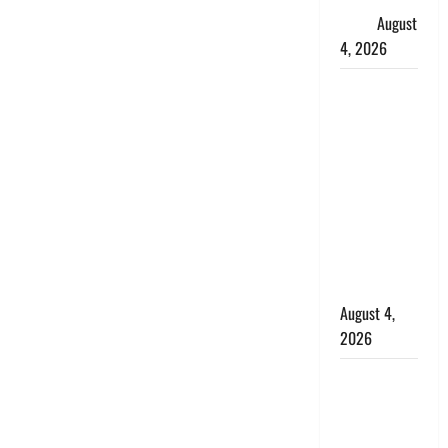
आरोप
August
4, 2026
Dehradun :
अपहरण की
घटना का
खुलासा,
कलयुगी मां
निकली 15
साल की
नाबालिग बेटी
की सौदेबाज
August 4,
2026
Haridwar :
धर्मनगरी में
हर-हर महादेव