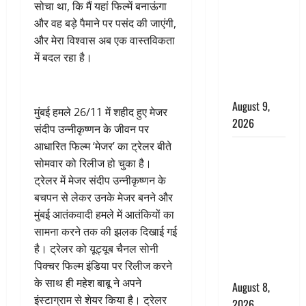
Chocolate :
सोचा था, कि मैं यहां फिल्में बनाऊंगा
स्वाद के साथ
और वह बड़े पैमाने पर पसंद की जाएंगी,
सेहत के लिए
और मेरा विश्वास अब एक वास्तविकता
भी फायदेमंद
में बदल रहा है।
है, चॉकलेट
का सेवन
August 9,
मुंबई हमले 26/11 में शहीद हुए मेजर
2026
संदीप उन्नीकृष्णन के जीवन पर
आधारित फिल्म ‘मेजर’ का ट्रेलर बीते
एक साल तक
सोमवार को रिलीज हो चुका है।
सड़ती रही
ट्रेलर में मेजर संदीप उन्नीकृष्णन के
लाश, बंद
बचपन से लेकर उनके मेजर बनने और
कमरे से मिला
मुंबई आतंकवादी हमले में आतंकियों का
कंकाल, बेटी,
सामना करने तक की झलक दिखाई गई
रिश्तेदार और
है। ट्रेलर को यूट्यूब चैनल सोनी
पड़ोसी सब
पिक्चर फिल्म इंडिया पर रिलीज करने
बेखबर
के साथ ही महेश बाबू ने अपने
August 8,
इंस्टाग्राम से शेयर किया है। ट्रेलर
2026