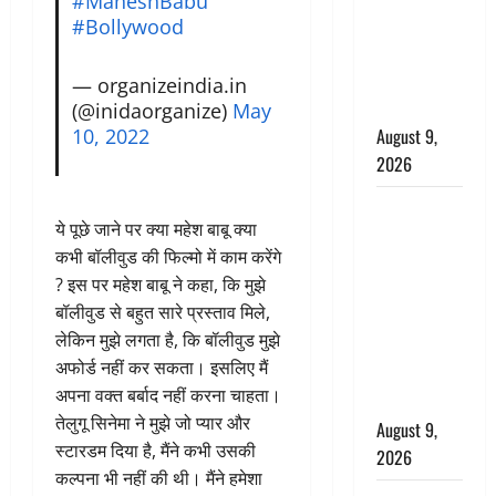
#MaheshBabu
आयोजन,
#Bollywood
भारत माता के
जयकारों से
— organizeindia.in
गूंजा शहर
(@inidaorganize)
May
10, 2022
August 9,
2026
Uttarakhand
ये पूछे जाने पर क्या महेश बाबू क्या
: प्रदेश में
कभी बॉलीवुड की फिल्मो में काम करेंगे
तीन दिन भारी
? इस पर महेश बाबू ने कहा, कि मुझे
बारिश का
बॉलीवुड से बहुत सारे प्रस्ताव मिले,
अलर्ट, इन
लेकिन मुझे लगता है, कि बॉलीवुड मुझे
जिलों में
अफोर्ड नहीं कर सकता। इसलिए मैं
अत्यधिक वर्षा
अपना वक्त बर्बाद नहीं करना चाहता।
की चेतावनी
तेलुगू सिनेमा ने मुझे जो प्यार और
August 9,
स्टारडम दिया है, मैंने कभी उसकी
2026
कल्पना भी नहीं की थी। मैंने हमेशा