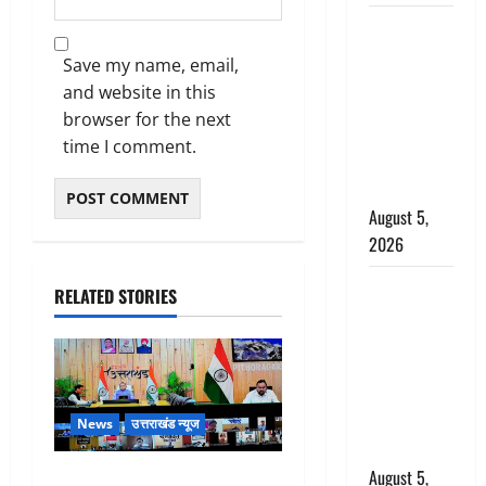
Uttarakhand
: प्रदेश के इन
Save my name, email,
जिलों में
and website in this
बारिश का
browser for the next
अलर्ट, जानें
time I comment.
कहां-कहां
बरसेंगे मेघ
August 5,
2026
Hindi
RELATED STORIES
Horror
Story : जंगल
की प्रेतात्मा
(The Spirit
of the
News
उत्तराखंड न्यूज
Jungle)
August 5,
CM धामी ने जिलाधिकारियों के