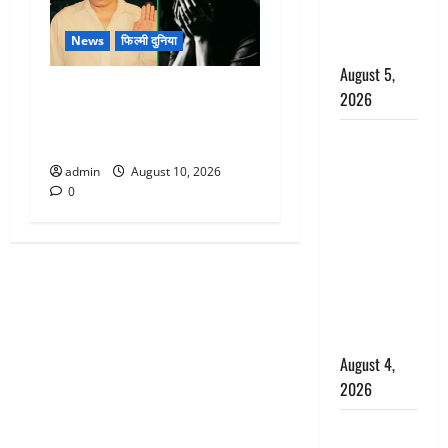
अश्वत्थामा का
News
फिल्मी दुनिया
किरदार
August 5,
बॉलीवुड डायरेक्टर शकील नूरानी
2026
पर दुष्कर्म-ब्लैकमेलिंग के आरोप,
Haridwar :
पुलिस ने किया गिरफ्तार
CM धामी ने
admin
August 10, 2026
चरण धोकर
0
किया
कांवड़ियों का
स्वागत,
शिवभक्तों पर
हेलीकाॅप्टर से
पुष्पवर्षा
August 4,
2026
तमिलनाडु में