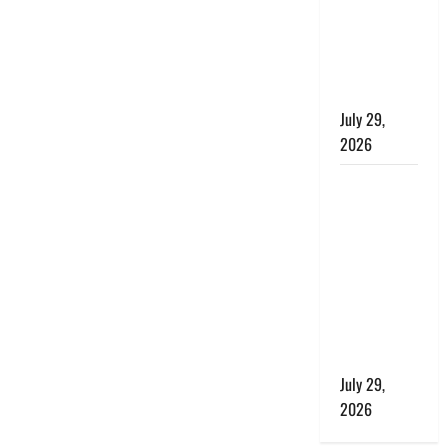
बाघ और
प्रकृति का
संतुलन भी
रहेगा सुरक्षित’
July 29,
2026
राहुल गांधी के
बयान पर
लोकसभा में
भारी हंगामा,
संसदीय कार्य
मंत्री ने जताई
आपत्ति, बोले-
माफी मांगो
July 29,
2026