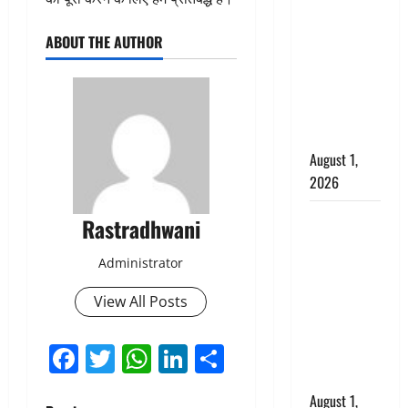
अपमान पर
भड़के CM
ABOUT THE AUTHOR
धामी, बोले-
‘पप्पू’ गैंग ने
भगवाधारियों
का उड़ाया
मजाक’
August 1,
2026
Dehradun :
Rastradhwani
सृष्टि कंडारी
मौत मामले में
Administrator
बड़ा एक्शन,
View All Posts
दून पुलिस ने
पति और ननद
Facebook
Twitter
WhatsApp
LinkedIn
Share
को किया
गिरफ्तार
August 1,