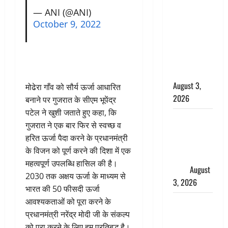
बनने की चाह
— ANI (@ANI)
में बन गया
October 9, 2022
चोर, दून
पुलिस ने 11
दोपहिया वाहन
बरामद किए
August 3,
मोढेरा गाँव को सौर्य ऊर्जा आधारित
2026
बनाने पर गुजरात के सीएम भूपेंद्र
पटेल ने खुशी जताते हुए कहा, कि
हिन्दू सनातन
गुजरात ने एक बार फिर से स्वच्छ व
संस्कृति में
हरित ऊर्जा पैदा करने के प्रधानमंत्री
शिखा बंधन
के विजन को पूर्ण करने की दिशा में एक
का वैज्ञानिक
महत्वपूर्ण उपलब्धि हासिल की है।
महत्व
August
2030 तक अक्षय ऊर्जा के माध्यम से
3, 2026
भारत की 50 फीसदी ऊर्जा
आवश्यकताओं को पूरा करने के
Haridwar :
प्रधानमंत्री नरेंद्र मोदी जी के संकल्प
सनातन के
को पूरा करने के लिए हम प्रतिबद्ध है।