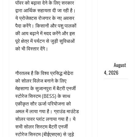
पॉवर को बढ़ावा देने के लिए सरकार
तमिलनाडु में
द्वारा आर्थिक सहायता दी जा रही है।
डबल मीनिंग
ये प्रोजेक्टस रोजगार के नए अवसर
कमेंट को
पैदा करेंगे। किसानों और पशु पालकों
लेकर बवाल,
की आय बढ़ाने में मदद करेंगे और इस
उदयनिधि
पूरे क्षेत्र में पर्यटन से जुड़ी सुविधाओं
स्टालिन को
को भी विस्तार देंगे।
पुलिस ने
हिरासत में
लिया
August
4, 2026
गौरतलब है कि विश्व प्रसिद्ध मोढेरा
को सोलर विलेज बनाने के लिए
‘अभिजीत
मेहसाणा के सुजानपुरा में बैटरी एनर्जी
दिपके को
स्टोरेज सिस्टम (BESS) के साथ
तुरंत करो
एकीकृत सौर ऊर्जा परियोजना को
गिरफ्तार’,
अमल में लाया गया है। ग्राउंड माउंटेड
सोशल
सोलर पावर प्लांट लगाया गया है। ये
मीडिया
सभी सोलर सिस्टम बैटरी एनर्जी
इन्फ्लुएंसर
स्टोरेज सिस्टम (बीईएसएस) से जुड़े