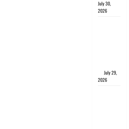
July 30,
2026
Uttarakhand
: राज्य में
मूसलाधार
बारिश का
अलर्ट, इन
जिलों में
जमकर बरसेंगे
मेघ
July 29,
2026
विश्व बाघ
दिवस पर CM
धामी का
संबोधन, कहा-
‘जंगल
सुरक्षित, तो