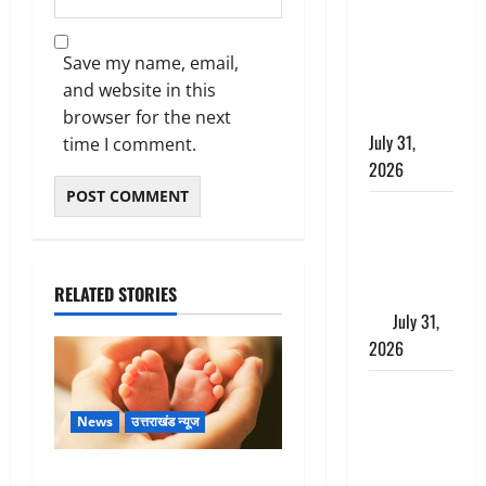
छिपाने का
लगाया आरोप,
शादी का
Save my name, email,
झांसा देकर
and website in this
किया दुष्कर्म
browser for the next
July 31,
time I comment.
2026
Benefits of
Neem :
आयुर्वेद में नीम
RELATED STORIES
के लाभकारी
गुण
July 31,
2026
CM धामी ने
की
News
उत्तराखंड न्यूज
हेल्पलाइन-1905
की समीक्षा,
Chamoli : उफनते गधेरे के पास