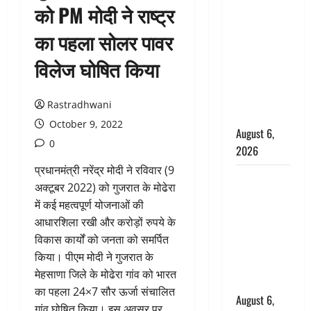
को PM मोदी ने राष्ट्र
उफनते गधेरे
के पास
का पहला सोलर पावर
नवजात को
विलेज घोषित किया
छोड़ा, रोने की
आवाज सुन
ग्रामीणों ने
Rastradhwani
बचाई जान
October 9, 2022
August 6,
0
2026
प्रधानमंत्री नरेंद्र मोदी ने रविवार (9
अतीक अहमद
अक्टूबर 2022) को गुजरात के मोढेरा
के छोटे बेटे
में कई महत्वपूर्ण योजनाओं की
की सड़क
आधारशिला रखी और करोड़ों रुपये के
हादसे में मौत,
विकास कार्यों को जनता को समर्पित
जेल में बंद भाई
किया। पीएम मोदी ने गुजरात के
से मिलने जा
मेहसाणा जिले के मोढेरा गांव को भारत
रहा था
का पहला 24×7 सौर ऊर्जा संचालित
August 6,
गांव घोषित किया। इस अवसर पर