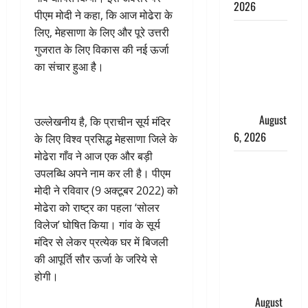
2026
पीएम मोदी ने कहा, कि आज मोढेरा के
लिए, मेहसाणा के लिए और पूरे उत्तरी
Monsoon
गुजरात के लिए विकास की नई ऊर्जा
Special :
का संचार हुआ है।
मानसून के
महीने में रखे
सेहत का
ख्याल
August
उल्लेखनीय है, कि प्राचीन सूर्य मंदिर
6, 2026
के लिए विश्व प्रसिद्ध मेहसाणा जिले के
मोढेरा गाँव ने आज एक और बड़ी
Dehradun:
उपलब्धि अपने नाम कर ली है। पीएम
साइबर ठगों ने
मोदी ने रविवार (9 अक्टूबर 2022) को
बुजुर्ग को
मोढेरा को राष्ट्र का पहला ‘सोलर
लगाया लाखों
विलेज’ घोषित किया। गांव के सूर्य
का चूना,
मंदिर से लेकर प्रत्येक घर में बिजली
डिजिटल
की आपूर्ति सौर ऊर्जा के जरिये से
अरेस्ट कर
होगी।
ठग लिए ₹13
लाख
August