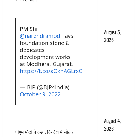
‘महाभारत’ में
निभाया था
अश्वत्थामा का
किरदार
PM Shri
August 5,
@narendramodi
lays
2026
foundation stone &
dedicates
Haridwar :
development works
CM धामी ने
at Modhera, Gujarat.
चरण धोकर
https://t.co/sOkhAGLrxC
किया
कांवड़ियों का
— BJP (@BJP4India)
स्वागत,
October 9, 2022
शिवभक्तों पर
हेलीकाॅप्टर से
पुष्पवर्षा
August 4,
2026
पीएम मोदी ने कहा, कि देश में सोलर