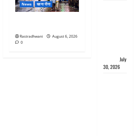
News
खाना पीना
नशा तस्करों
के खिलाफ
Monsoon Special : मानसून के
चंपावत पुलिस
महीने में रखे सेहत का ख्याल
का एक्शन, ₹1
करोड़ कीमत
Rastradhwani
August 6, 2026
0
की स्मैक
बरामद, 2
गिरफ्तार,
July
30, 2026
रिश्तों का
कत्ल : बिना
हाथ धोये
खाना परोसने
पर हैवान बना
देवर, भाभी का
सिर धड़ से
किया अलग