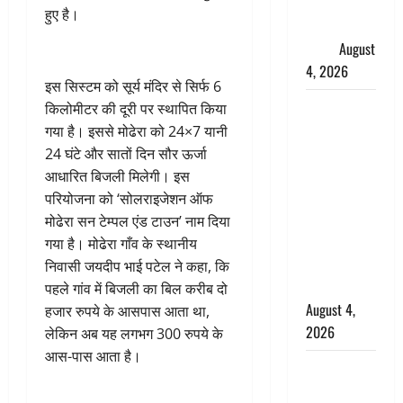
फैजान ने
हुए है।
लगाए संगीन
आरोप
August
4, 2026
इस सिस्टम को सूर्य मंदिर से सिर्फ 6
Dehradun :
किलोमीटर की दूरी पर स्थापित किया
अपहरण की
गया है। इससे मोढेरा को 24×7 यानी
घटना का
24 घंटे और सातों दिन सौर ऊर्जा
खुलासा,
आधारित बिजली मिलेगी। इस
कलयुगी मां
परियोजना को ‘सोलराइजेशन ऑफ
निकली 15
मोढेरा सन टेम्पल एंड टाउन’ नाम दिया
साल की
गया है। मोढेरा गाँव के स्थानीय
नाबालिग बेटी
निवासी जयदीप भाई पटेल ने कहा, कि
की सौदेबाज
पहले गांव में बिजली का बिल करीब दो
August 4,
हजार रुपये के आसपास आता था,
2026
लेकिन अब यह लगभग 300 रुपये के
आस-पास आता है।
Haridwar :
धर्मनगरी में