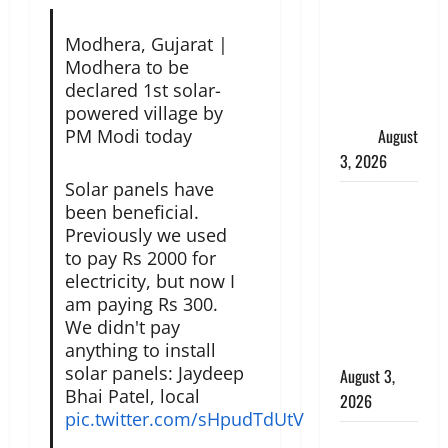
हर-हर महादेव
की गूंज,
Modhera, Gujarat |
शिवालयों में
Modhera to be
उमड़ा
declared 1st solar-
श्रद्धालुओं का
powered village by
PM Modi today
सैलाब
August
3, 2026
Solar panels have
पूर्व MP
been beneficial.
बृजभूषण शरण
Previously we used
सिंह को बड़ी
to pay Rs 2000 for
राहत, कोर्ट ने
electricity, but now I
यौन उत्पीड़न
am paying Rs 300.
मामले में किया
We didn't pay
anything to install
बाइज्जत बरी
solar panels: Jaydeep
August 3,
Bhai Patel, local
2026
pic.twitter.com/sHpudTdUtV
जल्द अमीर