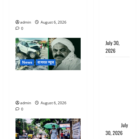
लंबित
नवजात को छोड़ा, रोने की आवाज
शिकायतों के
सुन ग्रामीणों ने बचाई जान
त्वरित
admin
August 6, 2026
निस्तारण के
0
दिए निर्देश
July 30,
2026
करेंसी
News
वायरल न्यूज
व्यवस्था में
अतीक अहमद के छोटे बेटे की
बड़ा बदलाव:
सड़क हादसे में मौत, जेल में बंद
भारत सरकार
भाई से मिलने जा रहा था
ने ₹10 और
₹20 के
admin
August 6, 2026
प्लास्टिक नोट
0
के ट्रायल को
दी मंजूरी
July
30, 2026