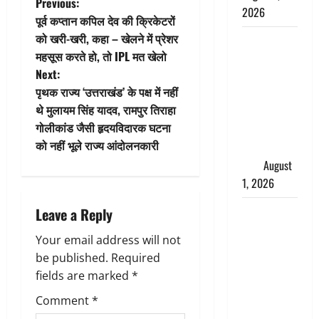
P
Previous:
2026
पूर्व कप्तान कपिल देव की क्रिकेटरों
o
को खरी-खरी, कहा – खेलने में प्रेशर
Andhra
महसूस करते हो, तो IPL मत खेलो
Pradesh:
s
Next:
मौत के बाद
t
पृथक राज्य ‘उत्तराखंड’ के पक्ष में नहीं
जिंदा हुई
थे मुलायम सिंह यादव, रामपुर तिराहा
महिला, अंतिम
n
गोलीकांड जैसी हृदयविदारक घटना
संस्कार से
को नहीं भूले राज्य आंदोलनकारी
पहले लौटी
a
सांस
August
v
1, 2026
i
Nainital:
Leave a Reply
छेड़छाड़ करने
g
Your email address will not
वालों को
be published.
Required
सिखाया
a
fields are marked
*
सबक,
t
मनचलों का
Comment
*
मुंह किया