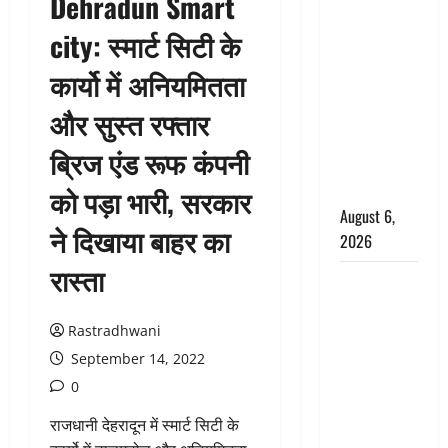
Dehradun Smart
Chamoli :
city: स्मार्ट सिटी के
उफनते गधेरे
के पास
कार्यो में अनियमितता
नवजात को
और सुस्त रफ्तार
छोड़ा, रोने की
आवाज सुन
ब्रिज एंड रूफ कंपनी
ग्रामीणों ने
बचाई जान
को पड़ा भारी, सरकार
August 6,
ने दिखाया बाहर का
2026
रास्ता
अतीक अहमद
के छोटे बेटे
की सड़क
Rastradhwani
हादसे में मौत,
September 14, 2022
जेल में बंद भाई
0
से मिलने जा
राजधानी देहरादून में स्मार्ट सिटी के
रहा था