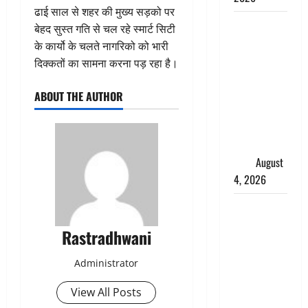
ढाई साल से शहर की मुख्य सड़को पर
तमिलनाडु में
बेहद सुस्त गति से चल रहे स्मार्ट सिटी
डबल मीनिंग
के कार्यो के चलते नागरिको को भारी
कमेंट को
दिक्कतों का सामना करना पड़ रहा है।
लेकर बवाल,
उदयनिधि
ABOUT THE AUTHOR
स्टालिन को
पुलिस ने
हिरासत में
लिया
August
4, 2026
‘अभिजीत
दिपके को
Rastradhwani
तुरंत करो
गिरफ्तार’,
Administrator
सोशल
View All Posts
मीडिया