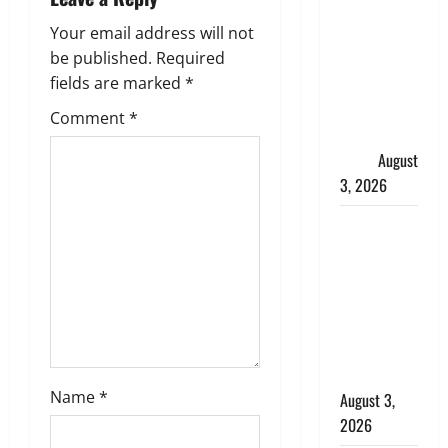
धर्मनगरी में
a
Your email address will not
हर-हर महादेव
be published.
Required
की गूंज,
t
fields are marked
*
शिवालयों में
i
उमड़ा
Comment
*
श्रद्धालुओं का
o
सैलाब
August
3, 2026
n
पूर्व MP
बृजभूषण शरण
सिंह को बड़ी
राहत, कोर्ट ने
यौन उत्पीड़न
मामले में किया
बाइज्जत बरी
Name
*
August 3,
2026