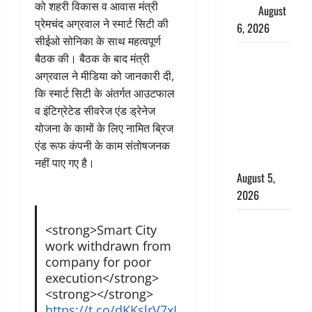
को शहरी विकास व आवास मंत्री
लाख
August
प्रेमचंद अग्रवाल ने स्मार्ट सिटी की
6, 2026
सीईओ सोनिका के साथ महत्वपूर्ण
Uttarakhand
बैठक की। बैठक के बाद मंत्री
: प्रदेश के इन
अग्रवाल ने मीडिया को जानकारी दी,
जिलों में
कि स्मार्ट सिटी के अंतर्गत आउटफाल
बारिश का
व इंटिग्रेटेड सीवरेज एंड ड्रेनेज
अलर्ट, जानें
योजना के कामों के लिए नामित ब्रिज
कहां-कहां
एंड रूफ कंपनी के काम संतोषजनक
बरसेंगे मेघ
नहीं पाए गए है।
August 5,
2026
Hindi
<strong>Smart City
Horror
work withdrawn from
Story : जंगल
company for poor
की प्रेतात्मा
execution</strong>
(The Spirit
<strong></strong>
https://t.co/dKKslrV7xL
of the