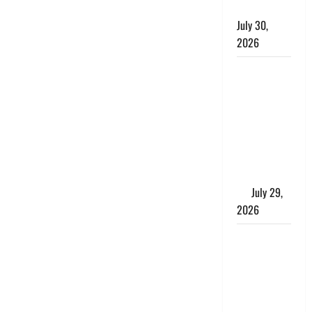
किया अलग
July 30,
2026
Uttarakhand
: राज्य में
मूसलाधार
बारिश का
अलर्ट, इन
जिलों में
जमकर बरसेंगे
मेघ
July 29,
2026
विश्व बाघ
दिवस पर CM
धामी का
संबोधन, कहा-
‘जंगल