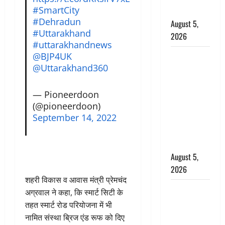
#SmartCity
Jungle)
#Dehradun
August 5,
#Uttarakhand
2026
#uttarakhandnews
@BJP4UK
पिथौरागढ़
@Uttarakhand360
पुलिस का
बड़ा एक्शन,
जंतर-मंतर पर
— Pioneerdoon
(@pioneerdoon)
इस्तीफा
September 14, 2022
लहराने वाला
शेर सिंह
बर्खास्त
August 5,
2026
शहरी विकास व आवास मंत्री प्रेमचंद
लगान-गजनी
अग्रवाल ने कहा, कि स्मार्ट सिटी के
फेम एक्टर
तहत स्मार्ट रोड परियोजना में भी
प्रदीप रावत
नामित संस्था ब्रिज एंड रूफ को दिए