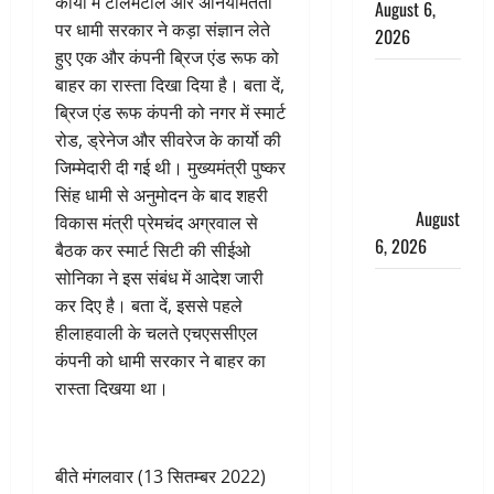
कार्यो में टालमटोल और अनियमितता
August 6,
पर धामी सरकार ने कड़ा संज्ञान लेते
2026
हुए एक और कंपनी ब्रिज एंड रूफ को
Monsoon
बाहर का रास्ता दिखा दिया है। बता दें,
Special :
ब्रिज एंड रूफ कंपनी को नगर में स्मार्ट
मानसून के
रोड, ड्रेनेज और सीवरेज के कार्यो की
महीने में रखे
जिम्मेदारी दी गई थी। मुख्यमंत्री पुष्कर
सेहत का
सिंह धामी से अनुमोदन के बाद शहरी
ख्याल
August
विकास मंत्री प्रेमचंद अग्रवाल से
6, 2026
बैठक कर स्मार्ट सिटी की सीईओ
सोनिका ने इस संबंध में आदेश जारी
Dehradun:
कर दिए है। बता दें, इससे पहले
साइबर ठगों ने
हीलाहवाली के चलते एचएससीएल
बुजुर्ग को
कंपनी को धामी सरकार ने बाहर का
लगाया लाखों
रास्ता दिखया था।
का चूना,
डिजिटल
अरेस्ट कर
बीते मंगलवार (13 सितम्बर 2022)
ठग लिए ₹13