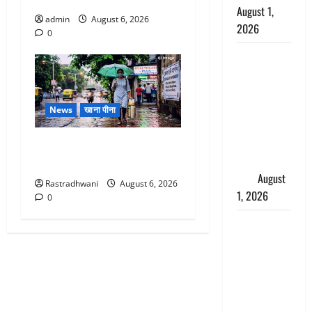
August 1,
admin
August 6, 2026
2026
0
Andhra
Pradesh:
मौत के बाद
जिंदा हुई
News
खाना पीना
महिला, अंतिम
संस्कार से
Monsoon Special : मानसून के
पहले लौटी
महीने में रखे सेहत का ख्याल
सांस
August
Rastradhwani
August 6, 2026
1, 2026
0
Nainital:
छेड़छाड़ करने
वालों को
सिखाया
सबक,
मनचलों का