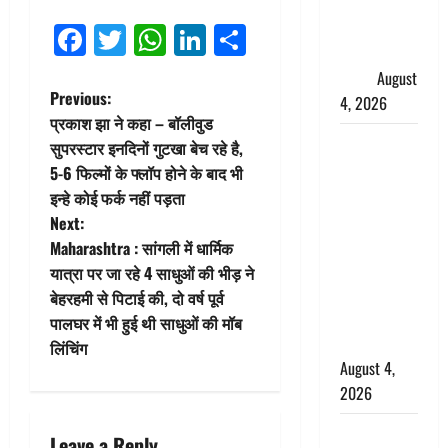
इन्फ्लुएंसर
फैजान ने
Facebook
Twitter
WhatsApp
LinkedIn
Share
लगाए संगीन
आरोप
August
P
Previous:
4, 2026
प्रकाश झा ने कहा – बॉलीवुड
o
Dehradun :
सुपरस्टार इनदिनों गुटखा बेच रहे है,
अपहरण की
5-6 फिल्मों के फ्लॉप होने के बाद भी
s
घटना का
इन्हे कोई फर्क नहीं पड़ता
खुलासा,
t
Next:
कलयुगी मां
Maharashtra : सांगली में धार्मिक
n
निकली 15
यात्रा पर जा रहे 4 साधुओं की भीड़ ने
साल की
बेहरहमी से पिटाई की, दो वर्ष पूर्व
a
नाबालिग बेटी
पालघर में भी हुई थी साधुओं की मॉब
की सौदेबाज
v
लिंचिंग
August 4,
i
2026
g
Haridwar :
Leave a Reply