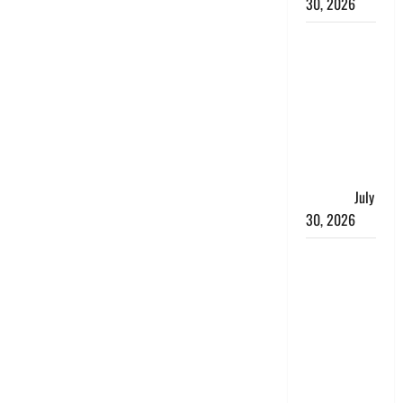
30, 2026
नशा तस्करों
के खिलाफ
चंपावत पुलिस
का एक्शन, ₹1
करोड़ कीमत
की स्मैक
बरामद, 2
गिरफ्तार,
July
30, 2026
रिश्तों का
कत्ल : बिना
हाथ धोये
खाना परोसने
पर हैवान बना
देवर, भाभी का
सिर धड़ से