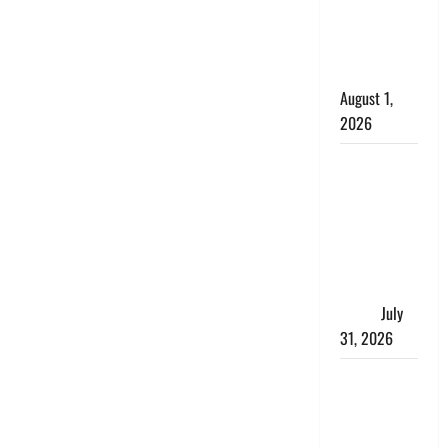
मुंह किया
काला, लगाई
कंडाली
August 1,
2026
संसद परिसर
में भगवा पहन
पप्पू यादव की
नौटंकी, संत
समाज ने
जताई घोर
आपत्ति
July
31, 2026
Haldwani:
युवती ने
मुस्लिम युवक