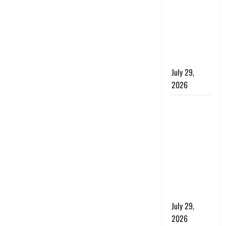
सुरक्षित, तो
बाघ और
प्रकृति का
संतुलन भी
रहेगा सुरक्षित’
July 29,
2026
राहुल गांधी के
बयान पर
लोकसभा में
भारी हंगामा,
संसदीय कार्य
मंत्री ने जताई
आपत्ति, बोले-
माफी मांगो
July 29,
2026