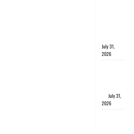
पर पहचान
छिपाने का
लगाया आरोप,
शादी का
झांसा देकर
किया दुष्कर्म
July 31,
2026
Benefits of
Neem :
आयुर्वेद में नीम
के लाभकारी
गुण
July 31,
2026
CM धामी ने
की
हेल्पलाइन-1905