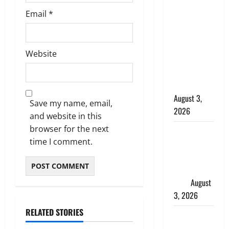
जल्द अमीर
Email
*
बनने की चाह
में बन गया
चोर, दून
Website
पुलिस ने 11
दोपहिया वाहन
बरामद किए
August 3,
Save my name, email,
2026
and website in this
browser for the next
हिन्दू सनातन
time I comment.
संस्कृति में
शिखा बंधन
का वैज्ञानिक
महत्व
August
3, 2026
RELATED STORIES
Haridwar :
सनातन के