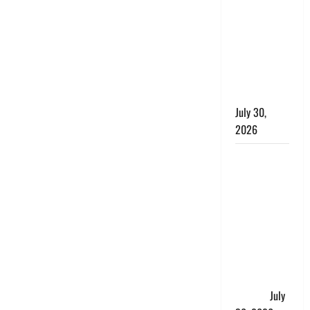
की समीक्षा,
लंबित
शिकायतों के
त्वरित
निस्तारण के
दिए निर्देश
July 30,
2026
करेंसी
व्यवस्था में
बड़ा बदलाव:
भारत सरकार
ने ₹10 और
₹20 के
प्लास्टिक नोट
के ट्रायल को
दी मंजूरी
July