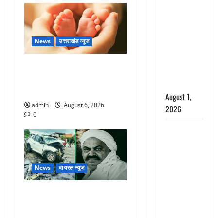
अपमान पर
भड़के CM
धामी, बोले-
News
उत्तराखंड न्यूज
‘पप्पू’ गैंग ने
भगवाधारियों
Chamoli : उफनते गधेरे के पास
का उड़ाया
नवजात को छोड़ा, रोने की आवाज
मजाक’
सुन ग्रामीणों ने बचाई जान
August 1,
admin
August 6, 2026
2026
0
Dehradun :
सृष्टि कंडारी
मौत मामले में
बड़ा एक्शन,
News
वायरल न्यूज
दून पुलिस ने
पति और ननद
अतीक अहमद के छोटे बेटे की
को किया
सड़क हादसे में मौत, जेल में बंद
गिरफ्तार
भाई से मिलने जा रहा था