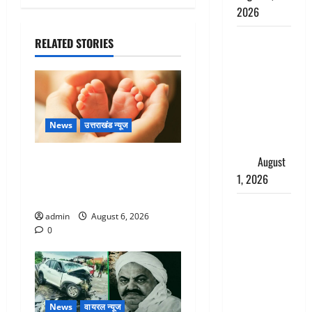
2026
Andhra
RELATED STORIES
Pradesh:
मौत के बाद
जिंदा हुई
महिला, अंतिम
संस्कार से
News
उत्तराखंड न्यूज
पहले लौटी
Chamoli : उफनते गधेरे के पास
सांस
August
नवजात को छोड़ा, रोने की आवाज
1, 2026
सुन ग्रामीणों ने बचाई जान
Nainital:
admin
August 6, 2026
छेड़छाड़ करने
0
वालों को
सिखाया
सबक,
मनचलों का
News
वायरल न्यूज
मुंह किया