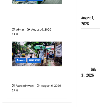
काला, लगाई
अतीक अहमद के छोटे बेटे की
कंडाली
सड़क हादसे में मौत, जेल में बंद
August 1,
भाई से मिलने जा रहा था
2026
admin
August 6, 2026
संसद परिसर
0
में भगवा पहन
पप्पू यादव की
नौटंकी, संत
समाज ने
News
खाना पीना
जताई घोर
आपत्ति
July
Monsoon Special : मानसून के
31, 2026
महीने में रखे सेहत का ख्याल
Haldwani:
Rastradhwani
August 6, 2026
युवती ने
0
मुस्लिम युवक
पर पहचान