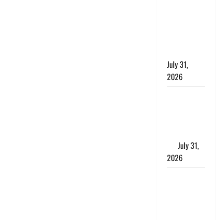
छिपाने का
लगाया आरोप,
शादी का
झांसा देकर
किया दुष्कर्म
July 31,
2026
Benefits of
Neem :
आयुर्वेद में नीम
के लाभकारी
गुण
July 31,
2026
CM धामी ने
की
हेल्पलाइन-1905
की समीक्षा,