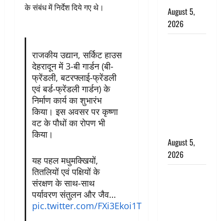
के संबंध में निर्देश दिये गए थे।
August 5,
2026
पिथौरागढ़
राजकीय उद्यान, सर्किट हाउस
पुलिस का
देहरादून में 3-बी गार्डन (बी-
बड़ा एक्शन,
फ्रेंडली, बटरफ्लाई-फ्रेंडली
जंतर-मंतर पर
एवं बर्ड-फ्रेंडली गार्डन) के
इस्तीफा
निर्माण कार्य का शुभारंभ
लहराने वाला
किया। इस अवसर पर कृष्णा
शेर सिंह
वट के पौधों का रोपण भी
बर्खास्त
किया।
August 5,
2026
यह पहल मधुमक्खियों,
तितलियों एवं पक्षियों के
लगान-गजनी
संरक्षण के साथ-साथ
फेम एक्टर
पर्यावरण संतुलन और जैव…
प्रदीप रावत
pic.twitter.com/FXi3Ekoi1T
का निधन,