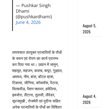
‘महाभारत’ में
— Pushkar Singh
निभाया था
Dhami
अश्वत्थामा का
(@pushkardhami)
किरदार
June 4, 2026
August 5,
2026
Haridwar :
CM धामी ने
तत्पश्चात उपयुक्त प्रजातियों के पौधों
चरण धोकर
के चयन एवं रोपण का कार्य प्रारम्भ
किया
कर दिया गया था। उद्यान में जामुन,
कांवड़ियों का
शहतूत, सहजन, कदम्ब, कपूर, गुड़हल,
स्वागत,
अमरूद, नीम, बांस, बॉटल ब्रश,
शिवभक्तों पर
टिकामा, जीनिया, कॉसमॉस, पेंटास,
हेलीकाॅप्टर से
मिल्कवीड, पैशन फ्लावर, हमेलिया,
पुष्पवर्षा
इक्जोरा, लैंटाना, तुलसी, लैवेंडर,
August 4,
सूरजमुखी , रोजमेरी एवं पुदीना सहित
2026
अनेक प्रजातियों के पौधों का मिश्रित