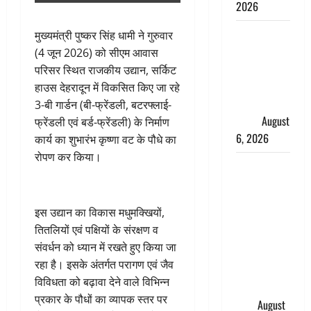
2026
Monsoon
मुख्यमंत्री पुष्कर सिंह धामी ने गुरुवार
Special :
(4 जून 2026) को सीएम आवास
मानसून के
परिसर स्थित राजकीय उद्यान, सर्किट
महीने में रखे
हाउस देहरादून में विकसित किए जा रहे
सेहत का
3-बी गार्डन (बी-फ्रेंडली, बटरफ्लाई-
ख्याल
August
फ्रेंडली एवं बर्ड-फ्रेंडली) के निर्माण
6, 2026
कार्य का शुभारंभ कृष्णा वट के पौधे का
रोपण कर किया।
Dehradun:
साइबर ठगों ने
बुजुर्ग को
इस उद्यान का विकास मधुमक्खियों,
लगाया लाखों
तितलियों एवं पक्षियों के संरक्षण व
का चूना,
संवर्धन को ध्यान में रखते हुए किया जा
डिजिटल
रहा है। इसके अंतर्गत परागण एवं जैव
अरेस्ट कर
विविधता को बढ़ावा देने वाले विभिन्न
ठग लिए ₹13
प्रकार के पौधों का व्यापक स्तर पर
लाख
August