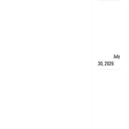
नशा तस्करों
के खिलाफ
चंपावत पुलिस
का एक्शन, ₹1
करोड़ कीमत
की स्मैक
बरामद, 2
गिरफ्तार,
July
30, 2026
रिश्तों का
कत्ल : बिना
हाथ धोये
खाना परोसने
पर हैवान बना
देवर, भाभी का
सिर धड़ से
किया अलग