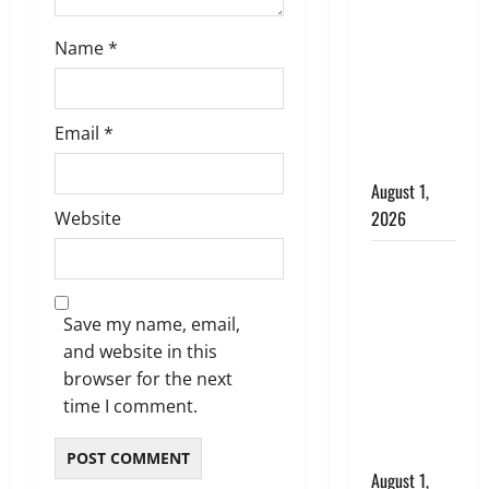
अपमान पर
भड़के CM
Name
*
धामी, बोले-
‘पप्पू’ गैंग ने
भगवाधारियों
Email
*
का उड़ाया
मजाक’
August 1,
2026
Website
Dehradun :
सृष्टि कंडारी
मौत मामले में
Save my name, email,
बड़ा एक्शन,
and website in this
दून पुलिस ने
browser for the next
पति और ननद
time I comment.
को किया
गिरफ्तार
August 1,