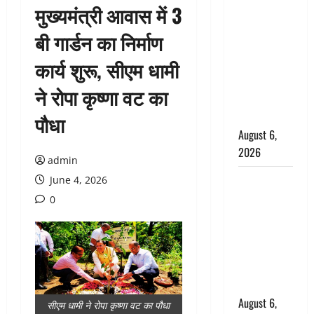
मुख्यमंत्री आवास में 3
उफनते गधेरे
के पास
बी गार्डन का निर्माण
नवजात को
कार्य शुरू, सीएम धामी
छोड़ा, रोने की
आवाज सुन
ने रोपा कृष्णा वट का
ग्रामीणों ने
बचाई जान
पौधा
August 6,
2026
admin
अतीक अहमद
June 4, 2026
के छोटे बेटे
0
की सड़क
हादसे में मौत,
जेल में बंद भाई
से मिलने जा
रहा था
August 6,
सीएम धामी ने रोपा कृष्णा वट का पौधा