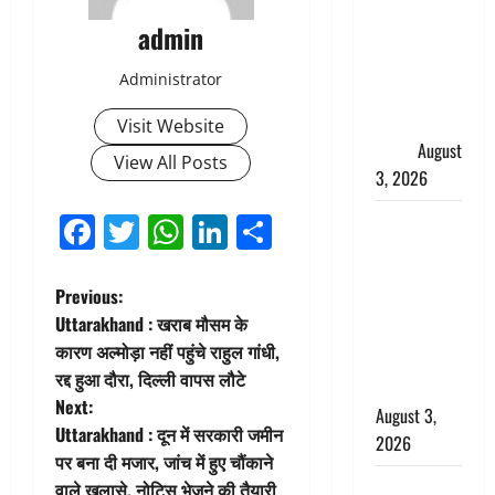
हर-हर महादेव
admin
की गूंज,
शिवालयों में
Administrator
उमड़ा
श्रद्धालुओं का
Visit Website
सैलाब
August
View All Posts
3, 2026
Facebook
Twitter
WhatsApp
LinkedIn
Share
पूर्व MP
बृजभूषण शरण
सिंह को बड़ी
P
Previous:
राहत, कोर्ट ने
Uttarakhand : खराब मौसम के
यौन उत्पीड़न
o
कारण अल्मोड़ा नहीं पहुंचे राहुल गांधी,
मामले में किया
रद्द हुआ दौरा, दिल्ली वापस लौटे
s
बाइज्जत बरी
Next:
August 3,
t
Uttarakhand : दून में सरकारी जमीन
2026
पर बना दी मजार, जांच में हुए चौंकाने
n
जल्द अमीर
वाले खुलासे, नोटिस भेजने की तैयारी