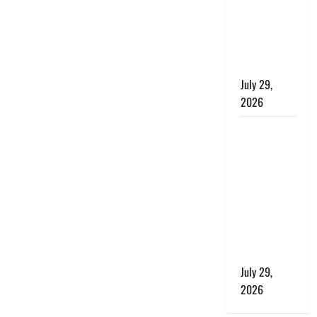
बाघ और
प्रकृति का
संतुलन भी
रहेगा सुरक्षित’
July 29,
2026
राहुल गांधी के
बयान पर
लोकसभा में
भारी हंगामा,
संसदीय कार्य
मंत्री ने जताई
आपत्ति, बोले-
माफी मांगो
July 29,
2026