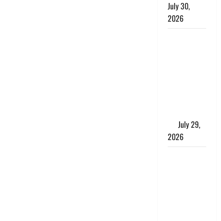
July 30,
2026
Uttarakhand
: राज्य में
मूसलाधार
बारिश का
अलर्ट, इन
जिलों में
जमकर बरसेंगे
मेघ
July 29,
2026
विश्व बाघ
दिवस पर CM
धामी का
संबोधन, कहा-
‘जंगल
सुरक्षित, तो