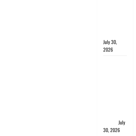
लंबित
शिकायतों के
त्वरित
निस्तारण के
दिए निर्देश
July 30,
2026
करेंसी
व्यवस्था में
बड़ा बदलाव:
भारत सरकार
ने ₹10 और
₹20 के
प्लास्टिक नोट
के ट्रायल को
दी मंजूरी
July
30, 2026