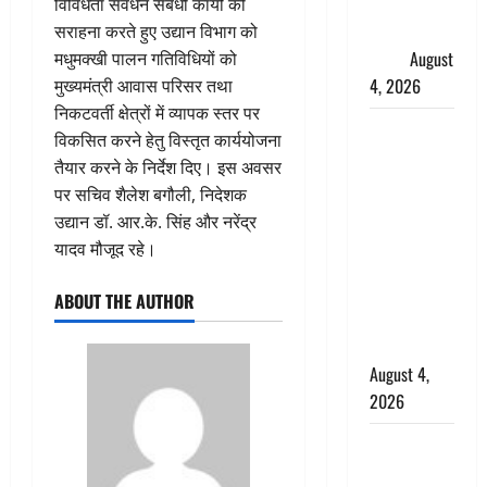
फैजान ने
विविधता संवर्धन संबंधी कार्यों की
लगाए संगीन
सराहना करते हुए उद्यान विभाग को
आरोप
August
मधुमक्खी पालन गतिविधियों को
4, 2026
मुख्यमंत्री आवास परिसर तथा
निकटवर्ती क्षेत्रों में व्यापक स्तर पर
Dehradun :
विकसित करने हेतु विस्तृत कार्ययोजना
अपहरण की
तैयार करने के निर्देश दिए। इस अवसर
घटना का
पर सचिव शैलेश बगौली, निदेशक
खुलासा,
उद्यान डॉ. आर.के. सिंह और नरेंद्र
कलयुगी मां
यादव मौजूद रहे।
निकली 15
साल की
ABOUT THE AUTHOR
नाबालिग बेटी
की सौदेबाज
August 4,
2026
Haridwar :
धर्मनगरी में