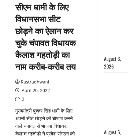
सीएम धामी के लिए
उफनते गधेरे
के पास
विधानसभा सीट
नवजात को
छोड़ने का ऐलान कर
छोड़ा, रोने की
आवाज सुन
चुके चंपावत विधायक
ग्रामीणों ने
बचाई जान
कैलाश गहतोड़ी का
August 6,
नाम करीब-करीब तय
2026
अतीक अहमद
Rastradhwani
के छोटे बेटे
April 20, 2022
की सड़क
0
हादसे में मौत,
जेल में बंद भाई
मुख्यमंत्री पुष्कर सिंह धामी के लिए
से मिलने जा
अपनी सीट छोड़ने की घोषणा करने
रहा था
वाले चंपावत से भाजपा विधायक
August 6,
कैलाश गहतोड़ी ने प्रदेश संगठन को