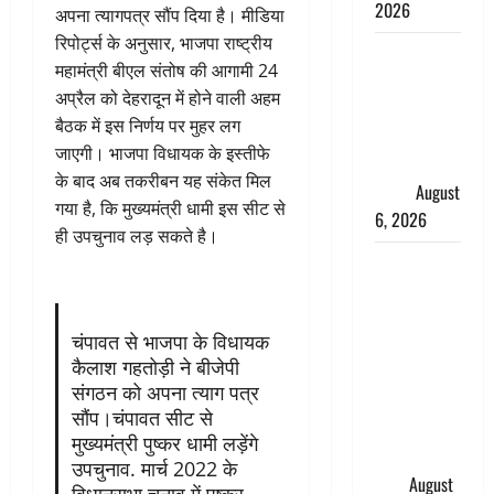
2026
अपना त्यागपत्र सौंप दिया है। मीडिया
रिपोर्ट्स के अनुसार, भाजपा राष्ट्रीय
Monsoon
महामंत्री बीएल संतोष की आगामी 24
Special :
अप्रैल को देहरादून में होने वाली अहम
मानसून के
बैठक में इस निर्णय पर मुहर लग
महीने में रखे
जाएगी। भाजपा विधायक के इस्तीफे
सेहत का
के बाद अब तकरीबन यह संकेत मिल
ख्याल
August
गया है, कि मुख्यमंत्री धामी इस सीट से
6, 2026
ही उपचुनाव लड़ सकते है।
Dehradun:
साइबर ठगों ने
बुजुर्ग को
चंपावत से भाजपा के विधायक
लगाया लाखों
कैलाश गहतोड़ी ने बीजेपी
का चूना,
संगठन को अपना त्याग पत्र
डिजिटल
सौंप।चंपावत सीट से
अरेस्ट कर
मुख्यमंत्री पुष्कर धामी लड़ेंगे
ठग लिए ₹13
उपचुनाव. मार्च 2022 के
लाख
August
विधानसभा चुनाव में पुष्कर