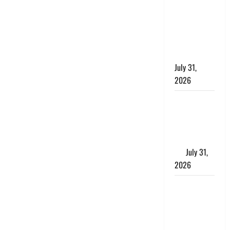
छिपाने का
लगाया आरोप,
शादी का
झांसा देकर
किया दुष्कर्म
July 31,
2026
Benefits of
Neem :
आयुर्वेद में नीम
के लाभकारी
गुण
July 31,
2026
CM धामी ने
की
हेल्पलाइन-1905
की समीक्षा,