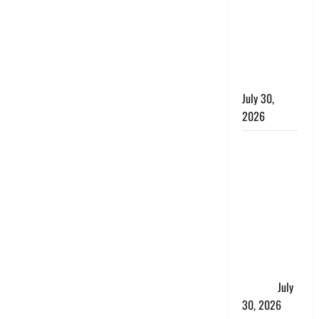
लंबित
शिकायतों के
त्वरित
निस्तारण के
दिए निर्देश
July 30,
2026
करेंसी
व्यवस्था में
बड़ा बदलाव:
भारत सरकार
ने ₹10 और
₹20 के
प्लास्टिक नोट
के ट्रायल को
दी मंजूरी
July
30, 2026