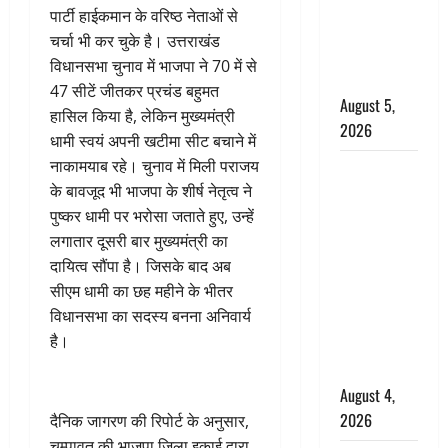
‘महाभारत’ में
पार्टी हाईकमान के वरिष्ठ नेताओं से
निभाया था
चर्चा भी कर चुके है। उत्तराखंड
अश्वत्थामा का
विधानसभा चुनाव में भाजपा ने 70 में से
किरदार
47 सीटें जीतकर प्रचंड बहुमत
August 5,
हासिल किया है, लेकिन मुख्यमंत्री
2026
धामी स्वयं अपनी खटीमा सीट बचाने में
नाकामयाब रहे। चुनाव में मिली पराजय
Haridwar :
के बावजूद भी भाजपा के शीर्ष नेतृत्व ने
CM धामी ने
पुष्कर धामी पर भरोसा जताते हुए, उन्हें
चरण धोकर
लगातार दूसरी बार मुख्यमंत्री का
किया
दायित्व सौंपा है। जिसके बाद अब
कांवड़ियों का
सीएम धामी का छह महीने के भीतर
स्वागत,
विधानसभा का सदस्य बनना अनिवार्य
शिवभक्तों पर
है।
हेलीकाॅप्टर से
पुष्पवर्षा
August 4,
2026
दैनिक जागरण की रिपोर्ट के अनुसार,
चम्पावत की भाजपा जिला इकाई द्वारा