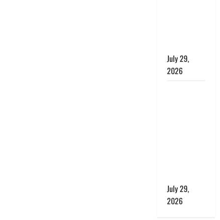
बाघ और
प्रकृति का
संतुलन भी
रहेगा सुरक्षित’
July 29,
2026
राहुल गांधी के
बयान पर
लोकसभा में
भारी हंगामा,
संसदीय कार्य
मंत्री ने जताई
आपत्ति, बोले-
माफी मांगो
July 29,
2026