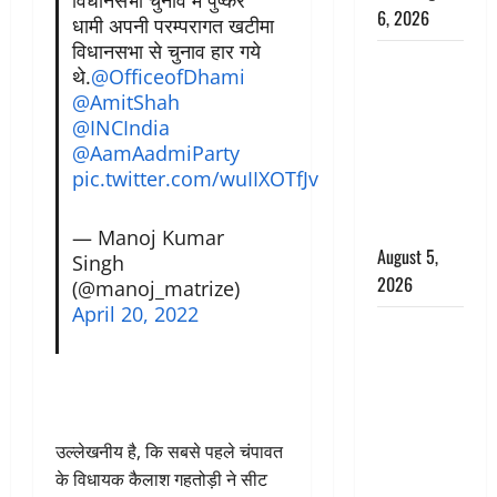
6, 2026
धामी अपनी परम्परागत खटीमा
विधानसभा से चुनाव हार गये
Uttarakhand
थे.
@OfficeofDhami
: प्रदेश के इन
@AmitShah
जिलों में
@INCIndia
बारिश का
@AamAadmiParty
अलर्ट, जानें
pic.twitter.com/wuIIXOTfJv
कहां-कहां
बरसेंगे मेघ
— Manoj Kumar
August 5,
Singh
2026
(@manoj_matrize)
April 20, 2022
Hindi
Horror
Story : जंगल
की प्रेतात्मा
(The Spirit
उल्लेखनीय है, कि सबसे पहले चंपावत
of the
के विधायक कैलाश गहतोड़ी ने सीट
Jungle)