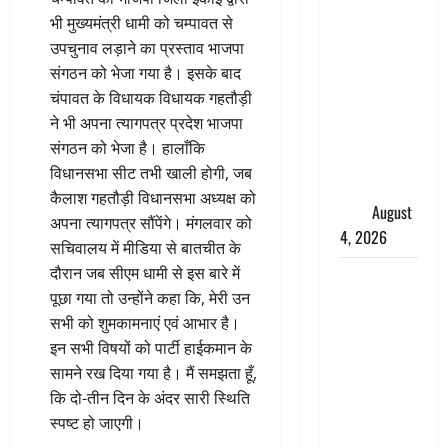
तमिलनाडु में
भी मुख्यमंत्री धामी को चम्पावत से
डबल मीनिंग
उपचुनाव लड़ाने का प्रस्ताव भाजपा
कमेंट को
संगठन को भेजा गया है। इसके बाद
लेकर बवाल,
चंपावत के विधायक विधायक गहतौड़ी
उदयनिधि
ने भी अपना त्यागपत्र प्रदेश भाजपा
स्टालिन को
संगठन को भेजा है। हालाँकि
पुलिस ने
विधानसभा सीट तभी खाली होगी, जब
हिरासत में
कैलाश गहतौड़ी विधानसभा अध्यक्ष को
लिया
August
अपना त्यागपत्र सौंपेंगे। मंगलवार को
4, 2026
सचिवालय में मीडिया से बातचीत के
दौरान जब सीएम धामी से इस बारे में
‘अभिजीत
पूछा गया तो उन्होंने कहा कि, मेरी उन
दिपके को
सभी को शुमकामनाएं एवं आभार है।
तुरंत करो
इन सभी विषयों को पार्टी हाईकमान के
गिरफ्तार’,
सामने रख दिया गया है। मैं समझता हूँ,
सोशल
कि दो-तीन दिन के अंदर सारी स्थिति
मीडिया
स्पष्ट हो जाएगी।
इन्फ्लुएंसर