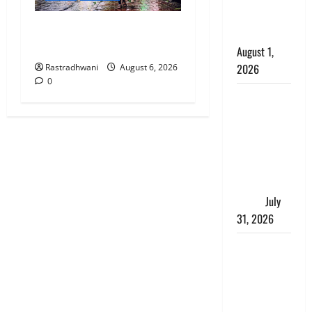
काला, लगाई
Monsoon Special : मानसून के
कंडाली
महीने में रखे सेहत का ख्याल
August 1,
2026
Rastradhwani
August 6, 2026
0
संसद परिसर
में भगवा पहन
पप्पू यादव की
नौटंकी, संत
समाज ने
जताई घोर
आपत्ति
July
31, 2026
Haldwani:
युवती ने
मुस्लिम युवक
पर पहचान