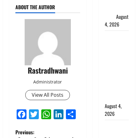
फैजान ने
ABOUT THE AUTHOR
लगाए संगीन
आरोप
August
4, 2026
Dehradun :
अपहरण की
घटना का
खुलासा,
कलयुगी मां
Rastradhwani
निकली 15
Administrator
साल की
नाबालिग बेटी
View All Posts
की सौदेबाज
August 4,
Facebook
Twitter
WhatsApp
LinkedIn
Share
2026
Haridwar :
P
Previous:
धर्मनगरी में