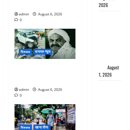
2026
सुन ग्रामीणों ने बचाई जान
admin
August 6, 2026
Andhra
0
Pradesh:
मौत के बाद
जिंदा हुई
महिला, अंतिम
News
वायरल न्यूज
संस्कार से
पहले लौटी
अतीक अहमद के छोटे बेटे की
सांस
August
सड़क हादसे में मौत, जेल में बंद
1, 2026
भाई से मिलने जा रहा था
Nainital:
admin
August 6, 2026
छेड़छाड़ करने
0
वालों को
सिखाया
सबक,
मनचलों का
News
खाना पीना
मुंह किया