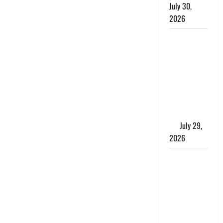
July 30,
2026
Uttarakhand
: राज्य में
मूसलाधार
बारिश का
अलर्ट, इन
जिलों में
जमकर बरसेंगे
मेघ
July 29,
2026
विश्व बाघ
दिवस पर CM
धामी का
संबोधन, कहा-
‘जंगल
सुरक्षित, तो