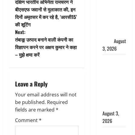
दक्षिण भारतीय अभिनेता रामचरण ने
हर-हर महादेव
o
बीएसएफ जवानों से मुलाकात की, इन
की गूंज,
दिनों अमृतसर में कर रहे है, ‘आरसी15’
शिवालयों में
s
की शूटिंग
उमड़ा
t
Next:
श्रद्धालुओं का
तंबाकू उत्पाद बनाने वाली कंपनी का
सैलाब
August
n
विज्ञापन करने पर अक्षय कुमार ने कहा
3, 2026
– मुझे क्षमा करें
a
पूर्व MP
बृजभूषण शरण
v
सिंह को बड़ी
i
Leave a Reply
राहत, कोर्ट ने
यौन उत्पीड़न
g
Your email address will not
मामले में किया
be published.
Required
बाइज्जत बरी
a
fields are marked
*
August 3,
t
Comment
*
2026
जल्द अमीर