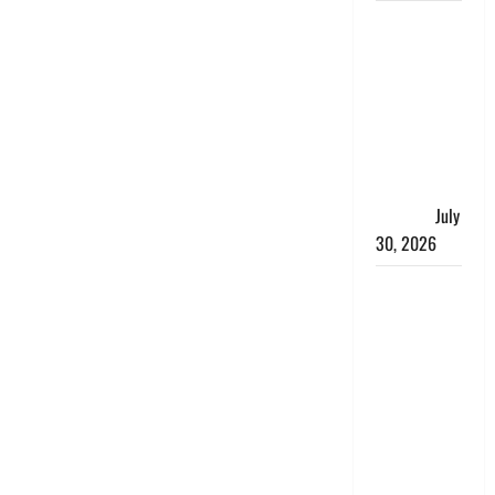
नशा तस्करों
के खिलाफ
चंपावत पुलिस
का एक्शन, ₹1
करोड़ कीमत
की स्मैक
बरामद, 2
गिरफ्तार,
July
30, 2026
रिश्तों का
कत्ल : बिना
हाथ धोये
खाना परोसने
पर हैवान बना
देवर, भाभी का
सिर धड़ से
किया अलग