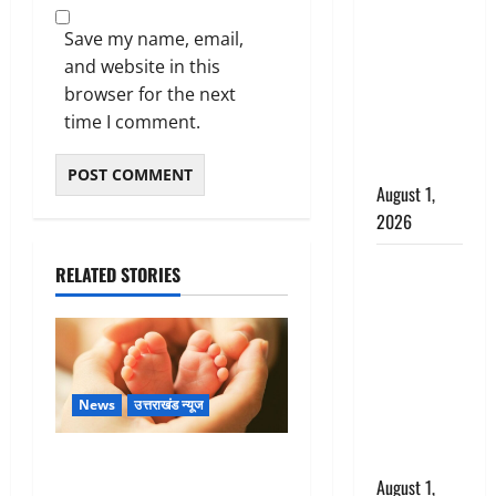
अपमान पर
भड़के CM
Save my name, email,
धामी, बोले-
and website in this
‘पप्पू’ गैंग ने
browser for the next
भगवाधारियों
time I comment.
का उड़ाया
मजाक’
August 1,
2026
Dehradun :
RELATED STORIES
सृष्टि कंडारी
मौत मामले में
बड़ा एक्शन,
दून पुलिस ने
पति और ननद
News
उत्तराखंड न्यूज
को किया
गिरफ्तार
Chamoli : उफनते गधेरे के पास
August 1,
नवजात को छोड़ा, रोने की आवाज