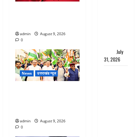
संसद परिसर
बेटी के आशिक संग मिलकर
में भगवा पहन
सिलबट्टे से कुचला पति का सिर,
पप्पू यादव की
अफेयर में बन रहा था रोड़ा
नौटंकी, संत
admin
August 9, 2026
समाज ने
0
जताई घोर
आपत्ति
July
31, 2026
Haldwani:
News
उत्तराखंड न्यूज
युवती ने
मुस्लिम युवक
Dehradun: CM धामी के नेतृत्व में
पर पहचान
‘तिरंगा यात्रा’ का भव्य आयोजन,
छिपाने का
भारत माता के जयकारों से गूंजा
लगाया आरोप,
शहर
शादी का
admin
August 9, 2026
झांसा देकर
0
किया दुष्कर्म