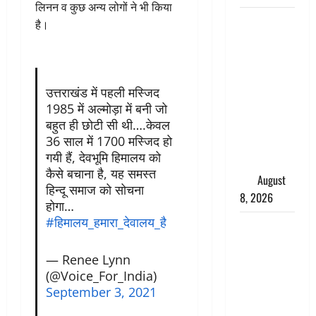
लिनन व कुछ अन्य लोगों ने भी किया
भारत ने किया
है।
अग्नि-4
बैलिस्टिक
मिसाइल का
सफल
उत्तराखंड में पहली मस्जिद
1985 में अल्मोड़ा में बनी जो
परीक्षण,
बहुत ही छोटी सी थी….केवल
4000 किमी
36 साल में 1700 मस्जिद हो
दूर बैठे दुश्मनों
गयी हैं, देवभूमि हिमालय को
की अब खैर
कैसे बचाना है, यह समस्त
नहीं
August
हिन्दू समाज को सोचना
8, 2026
होगा…
#हिमालय_हमारा_देवालय_है
Chamoli :
उफनते गधेरे
— Renee Lynn
के पास
(@Voice_For_India)
नवजात को
September 3, 2021
छोड़ा, रोने की
आवाज सुन