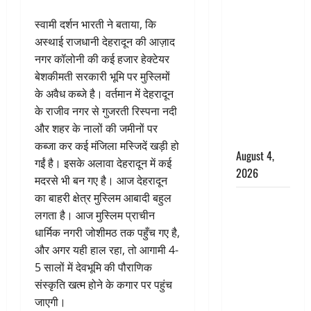
अपहरण की
स्वामी दर्शन भारती ने बताया, कि
घटना का
अस्थाई राजधानी देहरादून की आज़ाद
खुलासा,
नगर कॉलोनी की कई हजार हेक्टेयर
कलयुगी मां
बेशकीमती सरकारी भूमि पर मुस्लिमों
निकली 15
के अवैध कब्जे है। वर्तमान में देहरादून
साल की
के राजीव नगर से गुजरती रिस्पना नदी
नाबालिग बेटी
और शहर के नालों की जमीनों पर
की सौदेबाज
कब्जा कर कई मंजिला मस्जिदें खड़ी हो
August 4,
गईं है। इसके अलावा देहरादून में कई
2026
मदरसे भी बन गए है। आज देहरादून
का बाहरी क्षेत्र मुस्लिम आबादी बहुल
Haridwar :
लगता है। आज मुस्लिम प्राचीन
धर्मनगरी में
धार्मिक नगरी जोशीमठ तक पहुँच गए है,
हर-हर महादेव
और अगर यही हाल रहा, तो आगामी 4-
की गूंज,
5 सालों में देवभूमि की पौराणिक
शिवालयों में
संस्कृति खत्म होने के कगार पर पहुंच
उमड़ा
जाएगी।
श्रद्धालुओं का