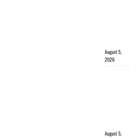
बड़ा एक्शन,
जंतर-मंतर पर
इस्तीफा
लहराने वाला
शेर सिंह
बर्खास्त
August 5,
2026
लगान-गजनी
फेम एक्टर
प्रदीप रावत
का निधन,
‘महाभारत’ में
निभाया था
अश्वत्थामा का
किरदार
August 5,