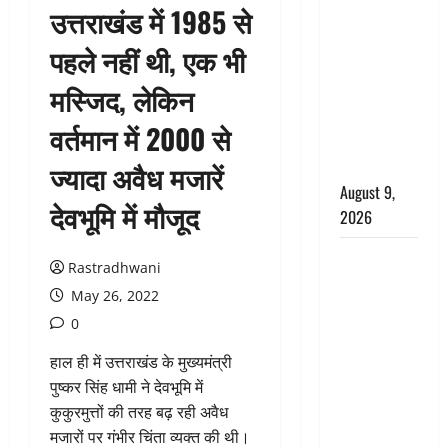
उत्तराखंड में 1985 से
आशिक संग
मिलकर
पहले नहीं थी, एक भी
सिलबट्टे से
मस्जिद, लेकिन
कुचला पति
का सिर,
वर्तमान में 2000 से
अफेयर में बन
रहा था रोड़ा
ज्यादा अवैध मजारें
August 9,
देवभूमि में मौजूद
2026
Dehradun:
Rastradhwani
CM धामी के
May 26, 2022
नेतृत्व में
0
‘तिरंगा यात्रा’
का भव्य
हाल ही में उत्तराखंड के मुख्यमंत्री
आयोजन,
पुष्कर सिंह धामी ने देवभूमि में
भारत माता के
कुकुरमुत्तों की तरह बढ़ रही अवैध
जयकारों से
मजारों पर गंभीर चिंता व्यक्त की थी।