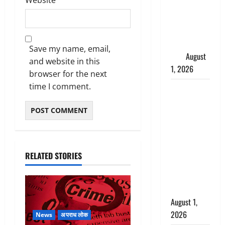
जिंदा हुई
महिला, अंतिम
संस्कार से
पहले लौटी
Save my name, email,
सांस
August
and website in this
1, 2026
browser for the next
time I comment.
Nainital:
छेड़छाड़ करने
वालों को
सिखाया
सबक,
मनचलों का
RELATED STORIES
मुंह किया
काला, लगाई
कंडाली
August 1,
2026
News
अपराध लोक