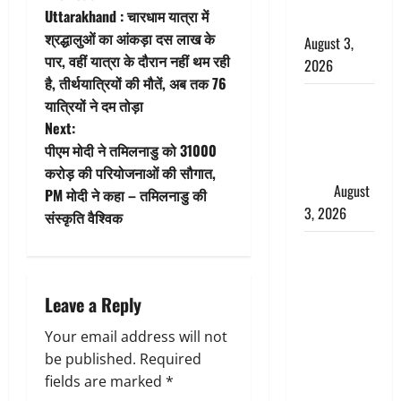
P
Uttarakhand : चारधाम यात्रा में
बरामद किए
o
श्रद्धालुओं का आंकड़ा दस लाख के
August 3,
पार, वहीं यात्रा के दौरान नहीं थम रही
2026
s
है, तीर्थयात्रियों की मौतें, अब तक 76
हिन्दू सनातन
t
यात्रियों ने दम तोड़ा
संस्कृति में
Next:
n
शिखा बंधन
पीएम मोदी ने तमिलनाडु को 31000
का वैज्ञानिक
करोड़ की परियोजनाओं की सौगात,
a
महत्व
August
PM मोदी ने कहा – तमिलनाडु की
3, 2026
v
संस्कृति वैश्विक
Haridwar :
i
सनातन के
g
अपमान पर
Leave a Reply
भड़के CM
a
Your email address will not
धामी, बोले-
be published.
Required
‘पप्पू’ गैंग ने
t
fields are marked
*
भगवाधारियों