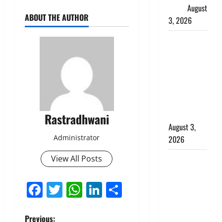
सैलाब
August
ABOUT THE AUTHOR
3, 2026
पूर्व MP
बृजभूषण शरण
सिंह को बड़ी
राहत, कोर्ट ने
यौन उत्पीड़न
मामले में किया
बाइज्जत बरी
Rastradhwani
August 3,
Administrator
2026
View All Posts
जल्द अमीर
बनने की चाह
में बन गया
Facebook
Twitter
WhatsApp
LinkedIn
Share
चोर, दून
पुलिस ने 11
Previous:
दोपहिया वाहन