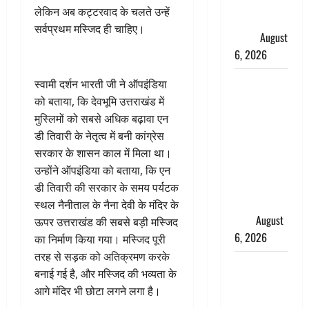
महीने में रखे
लेकिन अब कट्टरवाद के चलते उन्हें
सेहत का
सर्वप्रथम मस्जिद ही चाहिए।
ख्याल
August
6, 2026
Dehradun:
स्वामी दर्शन भारती जी ने ऑपइंडिया
साइबर ठगों ने
को बताया, कि देवभूमि उत्तराखंड में
बुजुर्ग को
मुस्लिमों को सबसे अधिक बढ़ावा एन
लगाया लाखों
डी तिवारी के नेतृत्व में बनी कांग्रेस
का चूना,
सरकार के शासन काल में मिला था।
डिजिटल
उन्होंने ऑपइंडिया को बताया, कि एन
अरेस्ट कर
डी तिवारी की सरकार के समय पर्यटक
ठग लिए ₹13
स्थल नैनीताल के नैना देवी के मंदिर के
लाख
August
ऊपर उत्तराखंड की सबसे बड़ी मस्जिद
6, 2026
का निर्माण किया गया। मस्जिद पूरी
तरह से सड़क को अतिक्रमण करके
Uttarakhand
बनाई गई है, और मस्जिद की भव्यता के
: प्रदेश के इन
आगे मंदिर भी छोटा लगने लगा है।
जिलों में