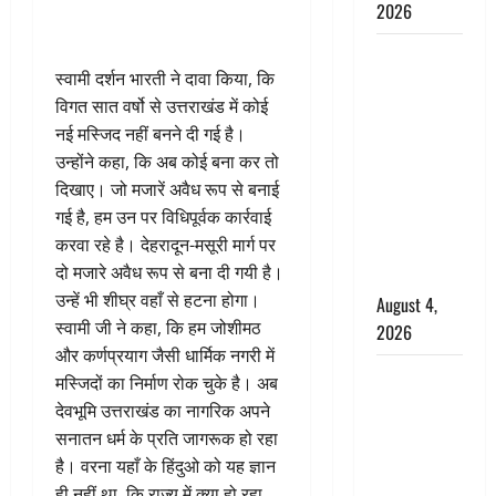
2026
Haridwar :
स्वामी दर्शन भारती ने दावा किया, कि
CM धामी ने
विगत सात वर्षो से उत्तराखंड में कोई
चरण धोकर
नई मस्जिद नहीं बनने दी गई है।
किया
उन्होंने कहा, कि अब कोई बना कर तो
कांवड़ियों का
दिखाए। जो मजारें अवैध रूप से बनाई
स्वागत,
गई है, हम उन पर विधिपूर्वक कार्रवाई
शिवभक्तों पर
करवा रहे है। देहरादून-मसूरी मार्ग पर
हेलीकाॅप्टर से
दो मजारे अवैध रूप से बना दी गयी है।
पुष्पवर्षा
उन्हें भी शीघ्र वहाँ से हटना होगा।
August 4,
स्वामी जी ने कहा, कि हम जोशीमठ
2026
और कर्णप्रयाग जैसी धार्मिक नगरी में
तमिलनाडु में
मस्जिदों का निर्माण रोक चुके है। अब
डबल मीनिंग
देवभूमि उत्तराखंड का नागरिक अपने
कमेंट को
सनातन धर्म के प्रति जागरूक हो रहा
लेकर बवाल,
है। वरना यहाँ के हिंदुओ को यह ज्ञान
उदयनिधि
ही नहीं था, कि राज्य में क्या हो रहा