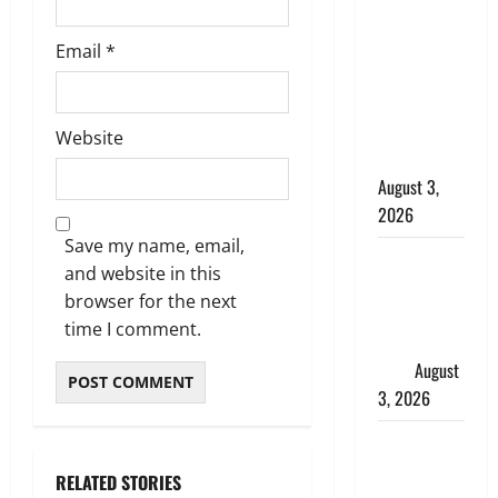
बनने की चाह
में बन गया
Email
*
चोर, दून
पुलिस ने 11
दोपहिया वाहन
Website
बरामद किए
August 3,
2026
Save my name, email,
हिन्दू सनातन
and website in this
संस्कृति में
browser for the next
शिखा बंधन
time I comment.
का वैज्ञानिक
महत्व
August
3, 2026
Haridwar :
सनातन के
RELATED STORIES