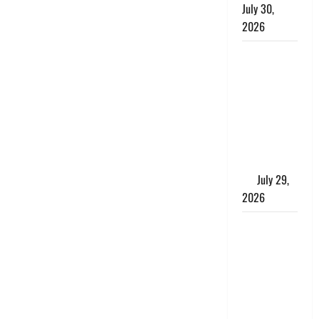
July 30,
2026
Uttarakhand
: राज्य में
मूसलाधार
बारिश का
अलर्ट, इन
जिलों में
जमकर बरसेंगे
मेघ
July 29,
2026
विश्व बाघ
दिवस पर CM
धामी का
संबोधन, कहा-
‘जंगल
सुरक्षित, तो