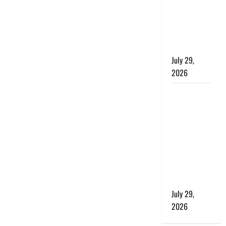
बाघ और
प्रकृति का
संतुलन भी
रहेगा सुरक्षित’
July 29,
2026
राहुल गांधी के
बयान पर
लोकसभा में
भारी हंगामा,
संसदीय कार्य
मंत्री ने जताई
आपत्ति, बोले-
माफी मांगो
July 29,
2026