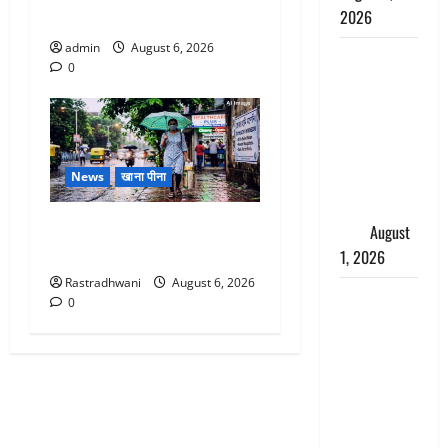
2026
भाई से मिलने जा रहा था
admin
August 6, 2026
Andhra
0
Pradesh:
मौत के बाद
जिंदा हुई
महिला, अंतिम
News
खाना पीना
संस्कार से
पहले लौटी
Monsoon Special : मानसून के
सांस
August
महीने में रखे सेहत का ख्याल
1, 2026
Rastradhwani
August 6, 2026
Nainital:
0
छेड़छाड़ करने
वालों को
सिखाया
सबक,
मनचलों का
मुंह किया