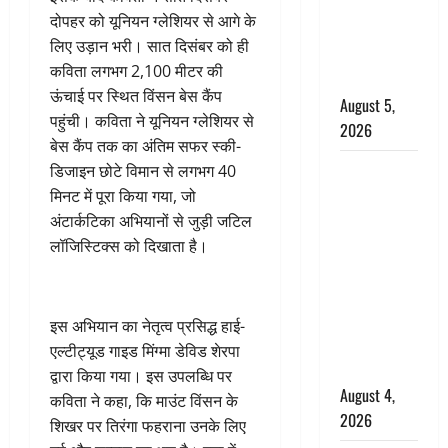
‘महाभारत’ में
दोपहर को यूनियन ग्लेशियर से आगे के
निभाया था
लिए उड़ान भरी। सात दिसंबर को ही
अश्वत्थामा का
कविता लगभग 2,100 मीटर की
किरदार
ऊंचाई पर स्थित विंसन बेस कैंप
August 5,
पहुंची। कविता ने यूनियन ग्लेशियर से
2026
बेस कैंप तक का अंतिम सफर स्की-
Haridwar :
डिजाइन छोटे विमान से लगभग 40
CM धामी ने
मिनट में पूरा किया गया, जो
चरण धोकर
अंटार्कटिका अभियानों से जुड़ी जटिल
किया
लॉजिस्टिक्स को दिखाता है।
कांवड़ियों का
स्वागत,
शिवभक्तों पर
इस अभियान का नेतृत्व प्रसिद्ध हाई-
हेलीकाॅप्टर से
एल्टीट्यूड गाइड मिंग्मा डेविड शेरपा
पुष्पवर्षा
द्वारा किया गया। इस उपलब्धि पर
August 4,
कविता ने कहा, कि माउंट विंसन के
2026
शिखर पर तिरंगा फहराना उनके लिए