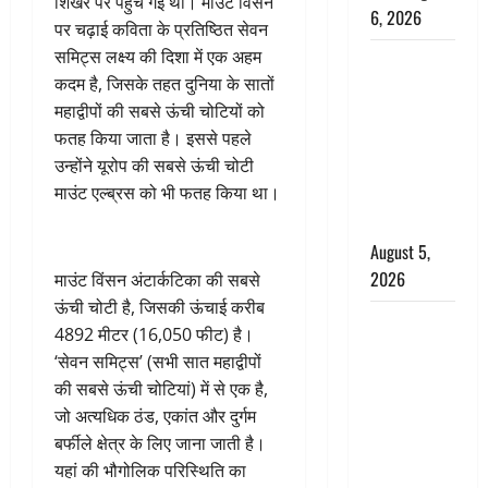
शिखर पर पहुंच गई थी। माउंट विंसन
6, 2026
पर चढ़ाई कविता के प्रतिष्ठित सेवन
समिट्स लक्ष्य की दिशा में एक अहम
Uttarakhand
कदम है, जिसके तहत दुनिया के सातों
: प्रदेश के इन
महाद्वीपों की सबसे ऊंची चोटियों को
जिलों में
फतह किया जाता है। इससे पहले
बारिश का
उन्होंने यूरोप की सबसे ऊंची चोटी
अलर्ट, जानें
माउंट एल्ब्रस को भी फतह किया था।
कहां-कहां
बरसेंगे मेघ
August 5,
2026
माउंट विंसन अंटार्कटिका की सबसे
ऊंची चोटी है, जिसकी ऊंचाई करीब
Hindi
4892 मीटर (16,050 फीट) है।
Horror
‘सेवन समिट्स’ (सभी सात महाद्वीपों
Story : जंगल
की सबसे ऊंची चोटियां) में से एक है,
की प्रेतात्मा
जो अत्यधिक ठंड, एकांत और दुर्गम
(The Spirit
बर्फीले क्षेत्र के लिए जाना जाती है।
of the
यहां की भौगोलिक परिस्थिति का
Jungle)