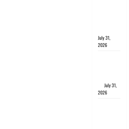
छिपाने का
लगाया आरोप,
शादी का
झांसा देकर
किया दुष्कर्म
July 31,
2026
Benefits of
Neem :
आयुर्वेद में नीम
के लाभकारी
गुण
July 31,
2026
CM धामी ने
की
हेल्पलाइन-1905
की समीक्षा,