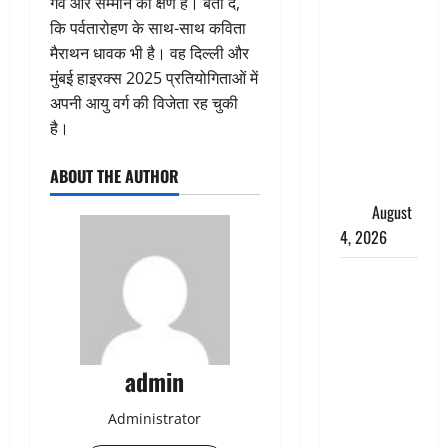
गर्व और सम्मान का क्षण है। बता दें,
तमिलनाडु में
कि पर्वतारोहण के साथ-साथ कविता
डबल मीनिंग
मैराथन धावक भी है। वह दिल्ली और
कमेंट को
मुंबई हाइरक्स 2025 प्रतियोगिताओं में
लेकर बवाल,
अपनी आयु वर्ग की विजेता रह चुकी
उदयनिधि
है।
स्टालिन को
पुलिस ने
ABOUT THE AUTHOR
हिरासत में
लिया
August
4, 2026
‘अभिजीत
दिपके को
तुरंत करो
गिरफ्तार’,
admin
सोशल
मीडिया
Administrator
इन्फ्लुएंसर