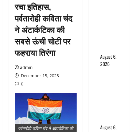
रचा इतिहास,
उफनते गधेरे
के पास
पर्वतारोही कविता चंद
नवजात को
ने अंटार्कटिका की
छोड़ा, रोने की
आवाज सुन
सबसे ऊंची चोटी पर
ग्रामीणों ने
बचाई जान
फहराया तिरंगा
August 6,
2026
admin
अतीक अहमद
December 15, 2025
के छोटे बेटे
0
की सड़क
हादसे में मौत,
जेल में बंद भाई
से मिलने जा
रहा था
August 6,
पर्वतारोही कविता चंद ने अंटार्कटिका की