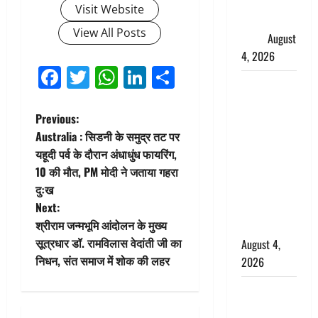
फैजान ने
Visit Website
लगाए संगीन
View All Posts
आरोप
August
4, 2026
Facebook
Twitter
WhatsApp
LinkedIn
Share
Dehradun :
अपहरण की
P
Previous:
घटना का
Australia : सिडनी के समुद्र तट पर
खुलासा,
o
यहूदी पर्व के दौरान अंधाधुंध फायरिंग,
कलयुगी मां
10 की मौत, PM मोदी ने जताया गहरा
निकली 15
s
दुःख
साल की
t
Next:
नाबालिग बेटी
श्रीराम जन्मभूमि आंदोलन के मुख्य
की सौदेबाज
n
सूत्रधार डॉ. रामविलास वेदांती जी का
August 4,
निधन, संत समाज में शोक की लहर
2026
a
Haridwar :
v
धर्मनगरी में