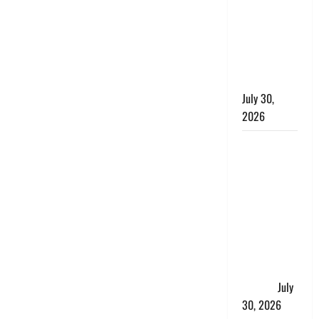
लंबित
शिकायतों के
त्वरित
निस्तारण के
दिए निर्देश
July 30,
2026
करेंसी
व्यवस्था में
बड़ा बदलाव:
भारत सरकार
ने ₹10 और
₹20 के
प्लास्टिक नोट
के ट्रायल को
दी मंजूरी
July
30, 2026