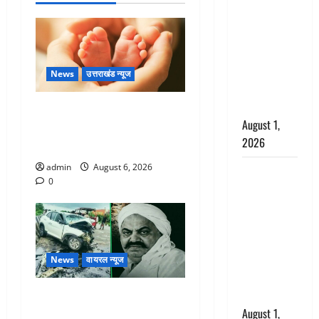
अपमान पर
भड़के CM
धामी, बोले-
‘पप्पू’ गैंग ने
भगवाधारियों
News
उत्तराखंड न्यूज
का उड़ाया
मजाक’
Chamoli : उफनते गधेरे के पास
August 1,
नवजात को छोड़ा, रोने की आवाज
2026
सुन ग्रामीणों ने बचाई जान
admin
August 6, 2026
Dehradun :
0
सृष्टि कंडारी
मौत मामले में
बड़ा एक्शन,
दून पुलिस ने
पति और ननद
News
वायरल न्यूज
को किया
गिरफ्तार
अतीक अहमद के छोटे बेटे की
August 1,
सड़क हादसे में मौत, जेल में बंद