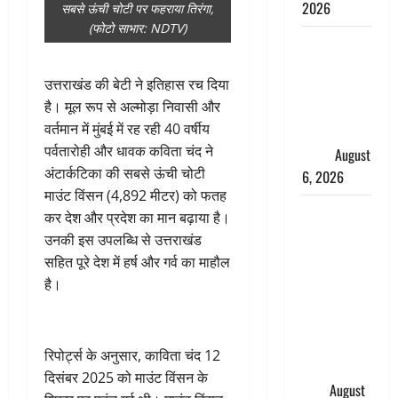
2026
सबसे ऊंची चोटी पर फहराया तिरंगा,
(फोटो साभार: NDTV)
Monsoon
Special :
उत्तराखंड की बेटी ने इतिहास रच दिया
मानसून के
है। मूल रूप से अल्मोड़ा निवासी और
महीने में रखे
वर्तमान में मुंबई में रह रही 40 वर्षीय
सेहत का
पर्वतारोही और धावक कविता चंद ने
ख्याल
August
अंटार्कटिका की सबसे ऊंची चोटी
6, 2026
माउंट विंसन (4,892 मीटर) को फतह
Dehradun:
कर देश और प्रदेश का मान बढ़ाया है।
साइबर ठगों ने
उनकी इस उपलब्धि से उत्तराखंड
बुजुर्ग को
सहित पूरे देश में हर्ष और गर्व का माहौल
लगाया लाखों
है।
का चूना,
डिजिटल
अरेस्ट कर
रिपोर्ट्स के अनुसार, काविता चंद 12
ठग लिए ₹13
दिसंबर 2025 को माउंट विंसन के
लाख
August