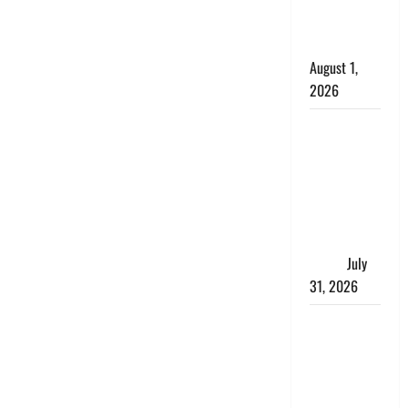
काला, लगाई
कंडाली
August 1,
2026
संसद परिसर
में भगवा पहन
पप्पू यादव की
नौटंकी, संत
समाज ने
जताई घोर
आपत्ति
July
31, 2026
Haldwani:
युवती ने
मुस्लिम युवक
पर पहचान