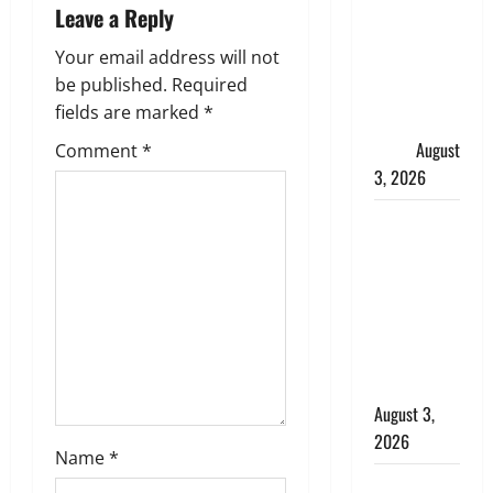
i
हर-हर महादेव
Leave a Reply
की गूंज,
g
Your email address will not
शिवालयों में
be published.
Required
उमड़ा
a
fields are marked
*
श्रद्धालुओं का
सैलाब
August
t
Comment
*
3, 2026
i
पूर्व MP
o
बृजभूषण शरण
सिंह को बड़ी
n
राहत, कोर्ट ने
यौन उत्पीड़न
मामले में किया
बाइज्जत बरी
August 3,
2026
Name
*
जल्द अमीर