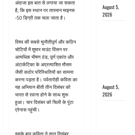
अंदाजा इस बात से लगाया जा सकता
August 5,
है, कि इस स्थान पर तापमान माइनस
2026
-50 डिग्री तक चला जाता है।
पिथौरागढ़
पुलिस का
बड़ा एक्शन,
विश्व की सबसे चुनौतीपूर्ण और कठिन
जंतर-मंतर पर
चोटियों में शुमार माउंट विंसन पर
इस्तीफा
अत्यधिक भीषण ठंड, पूर्ण एकांत और
लहराने वाला
अंटार्कटिका के अप्रत्याशित मौसम
शेर सिंह
जैसी कठोर परिस्थितियों का सामना
बर्खास्त
करना पड़ता है। पर्वतारोही कविता का
August 5,
यह अभियान बीती तीन दिसंबर को
2026
भारत से रवाना होने के साथ शुरू
हुआ। चार दिसंबर को चिली के पुंटा
लगान-गजनी
एरेनास पहुंची।
फेम एक्टर
प्रदीप रावत
का निधन,
इसके बाद कविता ने सात दिसंबर