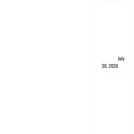
नशा तस्करों
के खिलाफ
चंपावत पुलिस
का एक्शन, ₹1
करोड़ कीमत
की स्मैक
बरामद, 2
गिरफ्तार,
July
30, 2026
रिश्तों का
कत्ल : बिना
हाथ धोये
खाना परोसने
पर हैवान बना
देवर, भाभी का
सिर धड़ से
किया अलग