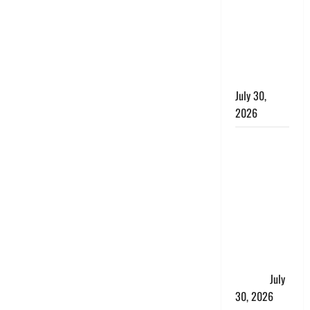
लंबित
शिकायतों के
त्वरित
निस्तारण के
दिए निर्देश
July 30,
2026
करेंसी
व्यवस्था में
बड़ा बदलाव:
भारत सरकार
ने ₹10 और
₹20 के
प्लास्टिक नोट
के ट्रायल को
दी मंजूरी
July
30, 2026