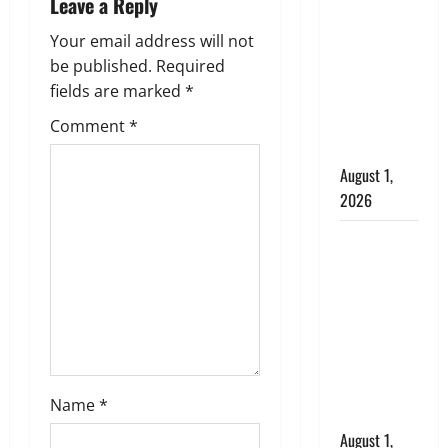
i
अपमान पर
Leave a Reply
भड़के CM
g
Your email address will not
धामी, बोले-
be published.
Required
‘पप्पू’ गैंग ने
a
fields are marked
*
भगवाधारियों
का उड़ाया
t
Comment
*
मजाक’
i
August 1,
2026
o
Dehradun :
n
सृष्टि कंडारी
मौत मामले में
बड़ा एक्शन,
दून पुलिस ने
पति और ननद
को किया
Name
*
गिरफ्तार
August 1,