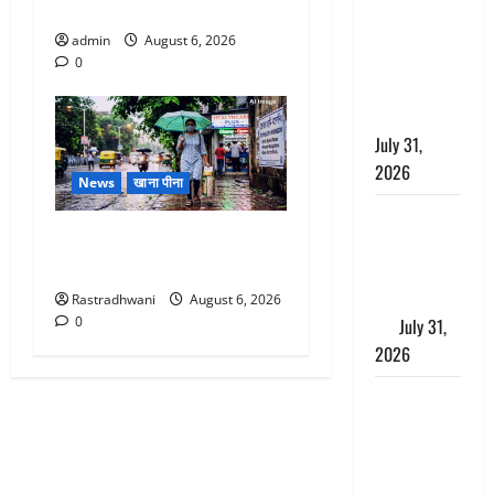
छिपाने का
भाई से मिलने जा रहा था
लगाया आरोप,
admin
August 6, 2026
शादी का
0
झांसा देकर
किया दुष्कर्म
July 31,
2026
News
खाना पीना
Benefits of
Monsoon Special : मानसून के
Neem :
महीने में रखे सेहत का ख्याल
आयुर्वेद में नीम
के लाभकारी
Rastradhwani
August 6, 2026
0
गुण
July 31,
2026
CM धामी ने
की
हेल्पलाइन-1905
की समीक्षा,