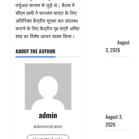
हर-हर महादेव
वर्चुअल माध्यम से जुड़े थे। बैठक में
की गूंज,
सीएम धामी ने चारधाम यात्रा के लिए
शिवालयों में
अतिरिक्त केंद्रीय सुरक्षा बल उपलब्ध
उमड़ा
कराने के लिए केंद्रीय गृह मंत्री अमित
श्रद्धालुओं का
शाह का विशेष आभार व्यक्त किया।
सैलाब
August
3, 2026
ABOUT THE AUTHOR
पूर्व MP
बृजभूषण शरण
सिंह को बड़ी
राहत, कोर्ट ने
यौन उत्पीड़न
मामले में किया
बाइज्जत बरी
admin
August 3,
2026
Administrator
जल्द अमीर