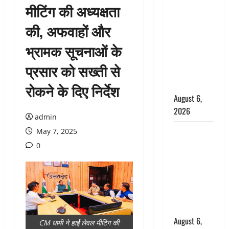
मीटिंग की अध्यक्षता
उफनते गधेरे
के पास
की, अफवाहों और
नवजात को
भ्रामक सूचनाओं के
छोड़ा, रोने की
आवाज सुन
प्रसार को सख्ती से
ग्रामीणों ने
बचाई जान
रोकने के दिए निर्देश
August 6,
2026
admin
अतीक अहमद
May 7, 2025
के छोटे बेटे
0
की सड़क
हादसे में मौत,
जेल में बंद भाई
से मिलने जा
रहा था
August 6,
CM धामी ने हाई लेवल मीटिंग की