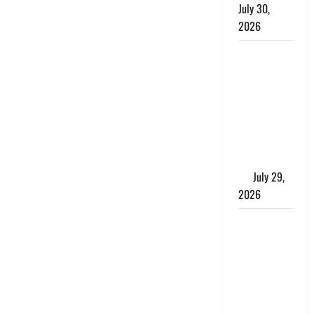
July 30,
2026
Uttarakhand
: राज्य में
मूसलाधार
बारिश का
अलर्ट, इन
जिलों में
जमकर बरसेंगे
मेघ
July 29,
2026
विश्व बाघ
दिवस पर CM
धामी का
संबोधन, कहा-
‘जंगल
सुरक्षित, तो