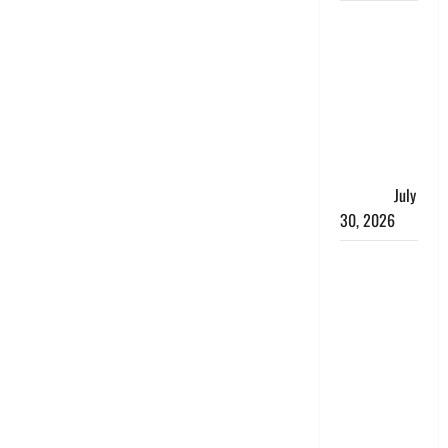
नशा तस्करों
के खिलाफ
चंपावत पुलिस
का एक्शन, ₹1
करोड़ कीमत
की स्मैक
बरामद, 2
गिरफ्तार,
July
30, 2026
रिश्तों का
कत्ल : बिना
हाथ धोये
खाना परोसने
पर हैवान बना
देवर, भाभी का
सिर धड़ से
किया अलग