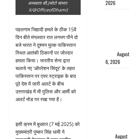
2026
अध्यक्षता की,(फोटो साभार:
X/@OfficeofDhami)
Monsoon
Special :
पहलगाम जिहादी हमले के ठीक 15वें
मानसून के
दिन बीते मंगलवार रात लगभग पौने दो
महीने में रखे
बजे भारत ने दुश्मन मुल्क पाकिस्तान
सेहत का
स्थित आतंकी ठिकानों पर जोरदार
ख्याल
August
हमला किया। भारतीय सेना द्वारा
6, 2026
चलाये गए ‘ऑपरेशन सिंदूर’ के तहत
Dehradun:
पाकिस्तान पर एयर स्ट्राइक के बाद
साइबर ठगों ने
पूरे देश में जारी अलर्ट के बीच
बुजुर्ग को
उत्तराखंड में भी पुलिस और आर्मी को
लगाया लाखों
अलर्ट मोड पर रखा गया है।
का चूना,
डिजिटल
अरेस्ट कर
इसी क्रम में बुधवार (7 मई 2025) को
ठग लिए ₹13
मुख्यमंत्री पुष्कर सिंह धामी ने
लाख
August