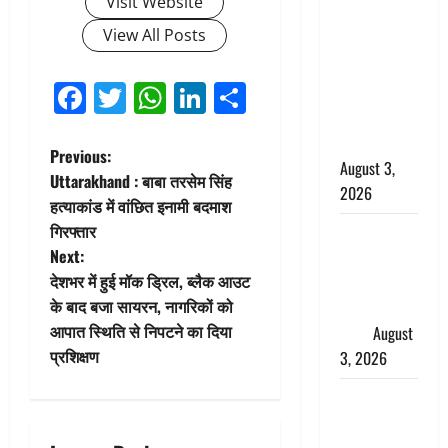
Visit Website
बनने की चाह
View All Posts
में बन गया
चोर, दून
Facebook
Twitter
WhatsApp
LinkedIn
Share
पुलिस ने 11
दोपहिया वाहन
बरामद किए
P
Previous:
August 3,
Uttarakhand : बाबा तरसेम सिंह
2026
o
हत्याकांड में वांछित इनामी बदमाश
गिरफ्तार
हिन्दू सनातन
s
Next:
संस्कृति में
t
देशभर में हुई मॉक ड्रिल, ब्लैक आउट
शिखा बंधन
के बाद बजा सायरन, नागरिकों को
का वैज्ञानिक
n
आपात स्थिति से निपटने का दिया
महत्व
August
प्रशिक्षण
3, 2026
a
Haridwar :
v
सनातन के