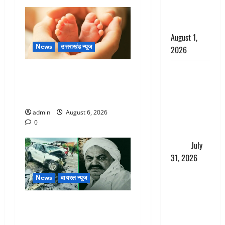
काला, लगाई
कंडाली
August 1,
News
उत्तराखंड न्यूज
2026
संसद परिसर
Chamoli : उफनते गधेरे के पास
में भगवा पहन
नवजात को छोड़ा, रोने की आवाज
पप्पू यादव की
सुन ग्रामीणों ने बचाई जान
नौटंकी, संत
admin
August 6, 2026
समाज ने
0
जताई घोर
आपत्ति
July
31, 2026
Haldwani:
News
वायरल न्यूज
युवती ने
मुस्लिम युवक
अतीक अहमद के छोटे बेटे की
पर पहचान
सड़क हादसे में मौत, जेल में बंद