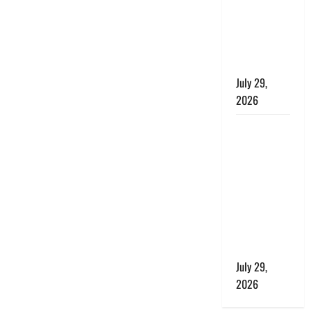
बाघ और
प्रकृति का
संतुलन भी
रहेगा सुरक्षित’
July 29,
2026
राहुल गांधी के
बयान पर
लोकसभा में
भारी हंगामा,
संसदीय कार्य
मंत्री ने जताई
आपत्ति, बोले-
माफी मांगो
July 29,
2026