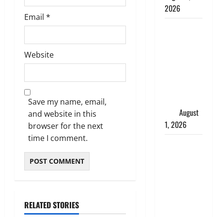
2026
Email
*
Andhra
Pradesh:
मौत के बाद
Website
जिंदा हुई
महिला, अंतिम
संस्कार से
पहले लौटी
Save my name, email,
सांस
August
and website in this
1, 2026
browser for the next
time I comment.
Nainital:
छेड़छाड़ करने
वालों को
सिखाया
सबक,
मनचलों का
RELATED STORIES
मुंह किया