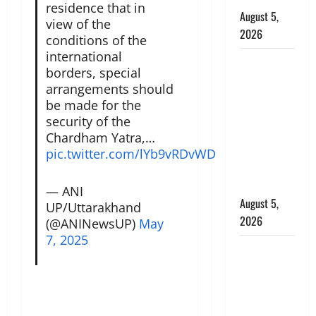
residence that in
August 5,
view of the
2026
conditions of the
international
पिथौरागढ़
borders, special
पुलिस का
arrangements should
बड़ा एक्शन,
be made for the
जंतर-मंतर पर
security of the
इस्तीफा
Chardham Yatra,…
लहराने वाला
pic.twitter.com/lYb9vRDvWD
शेर सिंह
बर्खास्त
— ANI
August 5,
UP/Uttarakhand
2026
(@ANINewsUP)
May
7, 2025
लगान-गजनी
फेम एक्टर
प्रदीप रावत
का निधन,