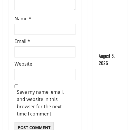
पुलिस का
बड़ा एक्शन,
Name
*
जंतर-मंतर पर
इस्तीफा
लहराने वाला
शेर सिंह
Email
*
बर्खास्त
August 5,
2026
Website
लगान-गजनी
फेम एक्टर
प्रदीप रावत
Save my name, email,
का निधन,
and website in this
‘महाभारत’ में
browser for the next
निभाया था
time I comment.
अश्वत्थामा का
किरदार