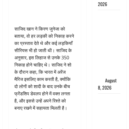
2026
भारत ने किया
अग्नि-4
साजिद खान ने किरण जुनेजा को
बैलिस्टिक
बताया, वो हर लड़की को निकाह करने
मिसाइल का
का प्रस्ताव देते थे और कई लड़कियाँ
सफल
सीरियस भी हो जाती थी। साजिद के
परीक्षण,
अनुसार, इस लिहाज से उनके 350
4000 किमी
निकाह होने चाहिए थे। साजिद ने शो
दूर बैठे दुश्मनों
के दौरान कहा, कि भारत में अरेंज
की अब खैर
मैरिज इसलिए काम करती है, क्योंकि
नहीं
August
दो लोगों को शादी के बाद उनके बीच
8, 2026
फ्रेंडशिप डेवलप होने में वक्त लगता
Chamoli :
है, और इससे उन्हें अपने रिश्ते को
उफनते गधेरे
बनाए रखने में सहायता मिलती है।
के पास
नवजात को
छोड़ा, रोने की