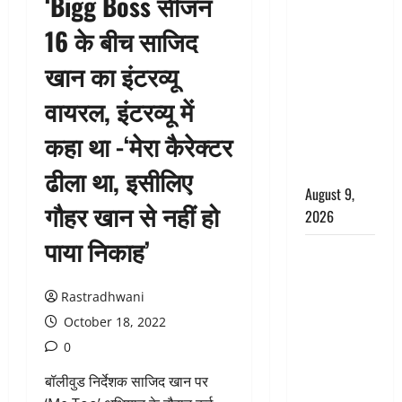
‘Bigg Boss सीजन
बेटी के
16 के बीच साजिद
आशिक संग
मिलकर
खान का इंटरव्यू
सिलबट्टे से
वायरल, इंटरव्यू में
कुचला पति
का सिर,
कहा था -‘मेरा कैरेक्टर
अफेयर में बन
रहा था रोड़ा
ढीला था, इसीलिए
August 9,
गौहर खान से नहीं हो
2026
पाया निकाह’
Dehradun:
CM धामी के
नेतृत्व में
Rastradhwani
‘तिरंगा यात्रा’
October 18, 2022
का भव्य
0
आयोजन,
बॉलीवुड निर्देशक साजिद खान पर
भारत माता के