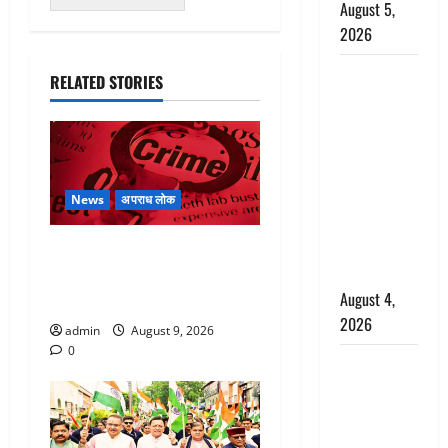
August 5,
2026
Haridwar :
RELATED STORIES
CM धामी ने
चरण धोकर
किया
कांवड़ियों का
स्वागत,
News
अपराध लोक
शिवभक्तों पर
हेलीकाॅप्टर से
बेटी के आशिक संग मिलकर
पुष्पवर्षा
सिलबट्टे से कुचला पति का सिर,
August 4,
अफेयर में बन रहा था रोड़ा
2026
admin
August 9, 2026
0
तमिलनाडु में
डबल मीनिंग
कमेंट को
लेकर बवाल,