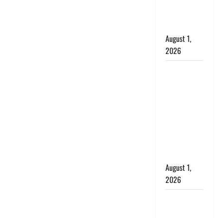
भगवाधारियों
का उड़ाया
मजाक’
August 1,
2026
Dehradun :
सृष्टि कंडारी
मौत मामले में
बड़ा एक्शन,
दून पुलिस ने
पति और ननद
को किया
गिरफ्तार
August 1,
2026
Andhra
Pradesh: