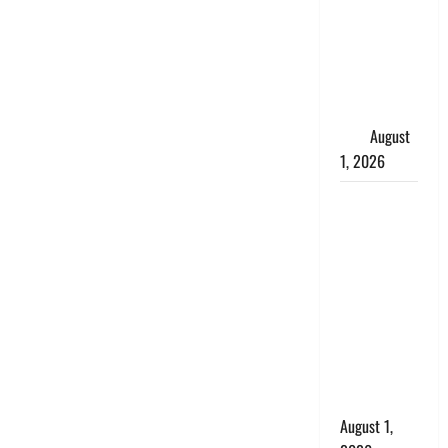
मौत के बाद
जिंदा हुई
महिला, अंतिम
संस्कार से
पहले लौटी
सांस
August
1, 2026
Nainital:
छेड़छाड़ करने
वालों को
सिखाया
सबक,
मनचलों का
मुंह किया
काला, लगाई
कंडाली
August 1,