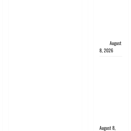
बड़ी बैठक,
मुख्यमंत्री
धामी ने
कार्यकर्ताओं
से किया
संवाद
August
8, 2026
Dehradun :
वंशिका बंसल
हत्याकांड में
दोषी को
आजीवन
कारावास, 25
हजार का
अर्थदंड भी
लगाया
August 8,