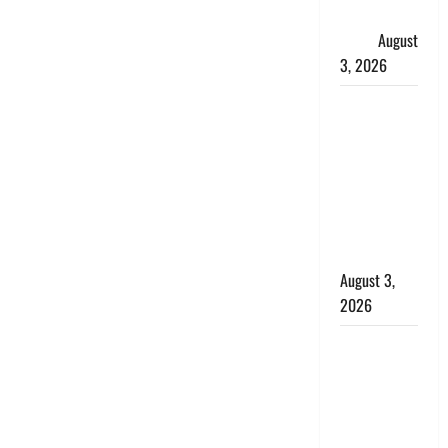
श्रद्धालुओं का
सैलाब
August
3, 2026
पूर्व MP
बृजभूषण शरण
सिंह को बड़ी
राहत, कोर्ट ने
यौन उत्पीड़न
मामले में किया
बाइज्जत बरी
August 3,
2026
जल्द अमीर
बनने की चाह
में बन गया
चोर, दून
पुलिस ने 11