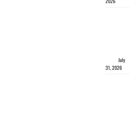
2026
संसद परिसर
में भगवा पहन
पप्पू यादव की
नौटंकी, संत
समाज ने
जताई घोर
आपत्ति
July
31, 2026
Haldwani:
युवती ने
मुस्लिम युवक
पर पहचान
छिपाने का
लगाया आरोप,
शादी का
झांसा देकर