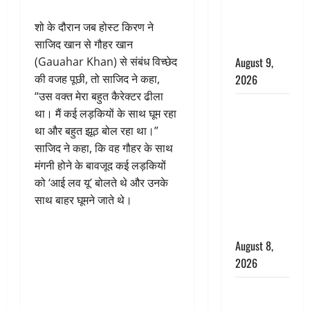
भी फायदेमंद
शो के दौरान जब होस्ट किरण ने
है, चॉकलेट
साजिद खान से गौहर खान
का सेवन
(Gauahar Khan) से संबंध विच्छेद
August 9,
की वजह पूछी, तो साजिद ने कहा,
2026
“उस वक्त मेरा बहुत कैरेक्टर ढीला
एक साल तक
था। मैं कई लड़कियों के साथ घूम रहा
सड़ती रही
था और बहुत झूठ बोल रहा था।”
लाश, बंद
साजिद ने कहा, कि वह गौहर के साथ
कमरे से मिला
मंगनी होने के बावजूद कई लड़कियों
कंकाल, बेटी,
को ‘आई लव यू’ बोलते थे और उनके
रिश्तेदार और
साथ बाहर घूमने जाते थे।
पड़ोसी सब
बेखबर
August 8,
2026
देहरादून में
भाजपा की