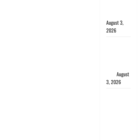
दोपहिया वाहन
बरामद किए
August 3,
2026
हिन्दू सनातन
संस्कृति में
शिखा बंधन
का वैज्ञानिक
महत्व
August
3, 2026
Haridwar :
सनातन के
अपमान पर
भड़के CM
धामी, बोले-
‘पप्पू’ गैंग ने