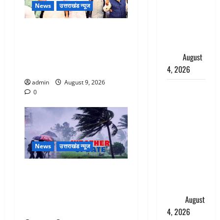
News
उत्तराखंड न्यूज
उदयनिधि
स्टालिन को
Dehradun: CM धामी के नेतृत्व में
पुलिस ने
‘तिरंगा यात्रा’ का भव्य आयोजन,
हिरासत में
भारत माता के जयकारों से गूंजा
लिया
August
शहर
4, 2026
admin
August 9, 2026
‘अभिजीत
0
दिपके को
तुरंत करो
गिरफ्तार’,
सोशल
News
उत्तराखंड न्यूज
मीडिया
इन्फ्लुएंसर
Uttarakhand : प्रदेश में तीन
फैजान ने
दिन भारी बारिश का अलर्ट, इन
लगाए संगीन
जिलों में अत्यधिक वर्षा की
आरोप
August
चेतावनी
4, 2026