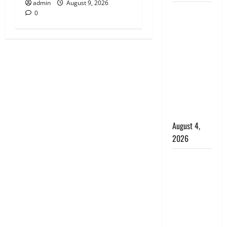
admin
August 9, 2026
Dehradun :
0
अपहरण की
घटना का
खुलासा,
कलयुगी मां
निकली 15
साल की
नाबालिग बेटी
की सौदेबाज
August 4,
2026
Haridwar :
धर्मनगरी में
हर-हर महादेव
की गूंज,
शिवालयों में
उमड़ा