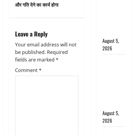
जिलों में
और गति देने का कार्य होगा
a
बारिश का
अलर्ट, जानें
v
कहां-कहां
i
Leave a Reply
बरसेंगे मेघ
August 5,
g
Your email address will not
2026
be published.
Required
a
fields are marked
*
Hindi
Horror
t
Comment
*
Story : जंगल
i
की प्रेतात्मा
(The Spirit
o
of the
Jungle)
n
August 5,
2026
पिथौरागढ़