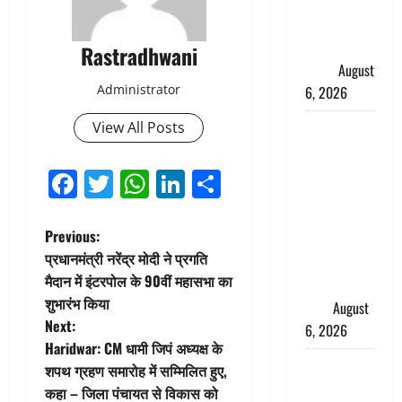
मानसून के
महीने में रखे
सेहत का
Rastradhwani
ख्याल
August
Administrator
6, 2026
View All Posts
Dehradun:
साइबर ठगों ने
बुजुर्ग को
Facebook
Twitter
WhatsApp
LinkedIn
Share
लगाया लाखों
का चूना,
P
Previous:
डिजिटल
प्रधानमंत्री नरेंद्र मोदी ने प्रगति
अरेस्ट कर
o
मैदान में इंटरपोल के 90वीं महासभा का
ठग लिए ₹13
शुभारंभ किया
लाख
August
s
Next:
6, 2026
t
Haridwar: CM धामी जिपं अध्यक्ष के
Uttarakhand
शपथ ग्रहण समारोह में सम्मिलित हुए,
n
: प्रदेश के इन
कहा – जिला पंचायत से विकास को