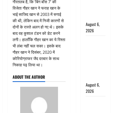
गौरतलब है, कि ‘बिग बॉस 7’ की
आवाज सुन
विजेता गौहर खान ने फराह खान के
ग्रामीणों ने
भाई साजिद खान से 2003 में सगाई
बचाई जान
की थी, लेकिन बाद में निजी कारणों से
August 6,
दोनों के रास्ते अलग हो गए थे। इसके
2026
बाद वह कुशाल टंडन को डेट करने
लगी। हालाँकि गौहर खान का ये रिश्ता
अतीक अहमद
भी लंबा नहीं चल सका। इसके बाद
के छोटे बेटे
गौहर खान ने दिसंबर, 2020 में
की सड़क
कोरियोग्राफर जैद दरबार के साथ
हादसे में मौत,
निकाह पढ़ लिया था।
जेल में बंद भाई
से मिलने जा
ABOUT THE AUTHOR
रहा था
August 6,
2026
Monsoon
Special :