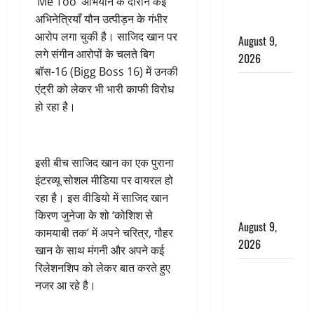
‘Me Too’ अभियान के दौरान कई
जयकारों से
अभिनेत्रियाँ यौन उत्पीड़न के गंभीर
गूंजा शहर
आरोप लगा चुकी है। साजिद खान पर
August 9,
लगे संगीन आरोपों के चलते बिग
2026
बॉस-16 (Bigg Boss 16) में उनकी
Uttarakhand
एंट्री को लेकर भी भारी काफी विरोध
: प्रदेश में
हो रहा है।
तीन दिन भारी
बारिश का
अलर्ट, इन
इसी बीच साजिद खान का एक पुराना
जिलों में
इंटरव्यू सोशल मीडिया पर वायरल हो
अत्यधिक वर्षा
रहा है। इस वीडियो में साजिद खान
की चेतावनी
किरण जुनेजा के शो ‘कोशिश से
August 9,
कामयाबी तक’ में अपने चरित्र, गौहर
2026
खान के साथ मंगनी और अपने कई
रिलेश​नशिप को लेकर बात करते हुए
Chocolate :
नजर आ रहे है।
स्वाद के साथ
सेहत के लिए