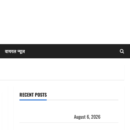
वायरल न्यूज
RECENT POSTS
Chamoli : उफनते गधेरे के पास नवजात को छोड़ा, रोने की
आवाज सुन ग्रामीणों ने बचाई जान
August 6, 2026
अतीक अहमद के छोटे बेटे की सड़क हादसे में मौत, जेल में बंद