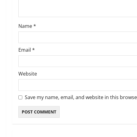
i
o
Name
*
n
Email
*
Website
Save my name, email, and website in this browse