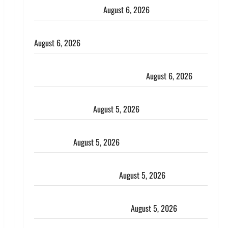
भाई से मिलने जा रहा था
August 6, 2026
Monsoon Special : मानसून के महीने में रखे सेहत का ख्याल
August 6, 2026
Dehradun: साइबर ठगों ने बुजुर्ग को लगाया लाखों का चूना,
डिजिटल अरेस्ट कर ठग लिए ₹13 लाख
August 6, 2026
Uttarakhand : प्रदेश के इन जिलों में बारिश का अलर्ट, जानें
कहां-कहां बरसेंगे मेघ
August 5, 2026
Hindi Horror Story : जंगल की प्रेतात्मा (The Spirit of
the Jungle)
August 5, 2026
पिथौरागढ़ पुलिस का बड़ा एक्शन, जंतर-मंतर पर इस्तीफा
लहराने वाला शेर सिंह बर्खास्त
August 5, 2026
लगान-गजनी फेम एक्टर प्रदीप रावत का निधन, ‘महाभारत’ में
निभाया था अश्वत्थामा का किरदार
August 5, 2026