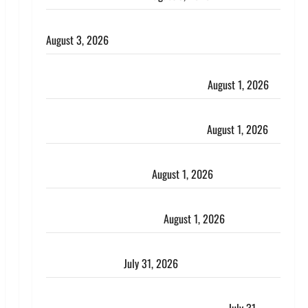
हिन्दू सनातन संस्कृति में शिखा बंधन का वैज्ञानिक महत्व
August 3, 2026
Haridwar : सनातन के अपमान पर भड़के CM धामी, बोले-
‘पप्पू’ गैंग ने भगवाधारियों का उड़ाया मजाक’
August 1, 2026
Dehradun : सृष्टि कंडारी मौत मामले में बड़ा एक्शन, दून
पुलिस ने पति और ननद को किया गिरफ्तार
August 1, 2026
Andhra Pradesh: मौत के बाद जिंदा हुई महिला, अंतिम
संस्कार से पहले लौटी सांस
August 1, 2026
Nainital: छेड़छाड़ करने वालों को सिखाया सबक, मनचलों का
मुंह किया काला, लगाई कंडाली
August 1, 2026
संसद परिसर में भगवा पहन पप्पू यादव की नौटंकी, संत समाज
ने जताई घोर आपत्ति
July 31, 2026
Haldwani: युवती ने मुस्लिम युवक पर पहचान छिपाने का