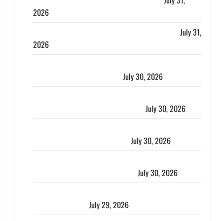
लगाया आरोप, शादी का झांसा देकर किया दुष्कर्म
July 31,
2026
Benefits of Neem : आयुर्वेद में नीम के लाभकारी गुण
July 31,
2026
CM धामी ने की हेल्पलाइन-1905 की समीक्षा, लंबित शिकायतों
के त्वरित निस्तारण के दिए निर्देश
July 30, 2026
करेंसी व्यवस्था में बड़ा बदलाव: भारत सरकार ने ₹10 और ₹20
के प्लास्टिक नोट के ट्रायल को दी मंजूरी
July 30, 2026
नशा तस्करों के खिलाफ चंपावत पुलिस का एक्शन, ₹1 करोड़
कीमत की स्मैक बरामद, 2 गिरफ्तार,
July 30, 2026
रिश्तों का कत्ल : बिना हाथ धोये खाना परोसने पर हैवान बना
देवर, भाभी का सिर धड़ से किया अलग
July 30, 2026
Uttarakhand : राज्य में मूसलाधार बारिश का अलर्ट, इन जिलों
में जमकर बरसेंगे मेघ
July 29, 2026