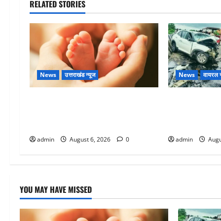
RELATED STORIES
News
उत्तराखंड न्यूज
News
वायरल न
Chamoli : उफनते गधेरे के पास नवजात
अतीक अहमद के छ
को छोड़ा, रोने की आवाज सुन ग्रामीणों ने
में मौत, जेल में 
बचाई जान
था
admin
August 6, 2026
0
admin
Augu
YOU MAY HAVE MISSED