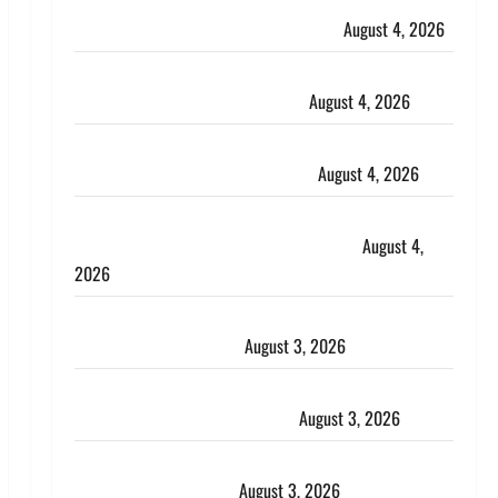
Haridwar : CM धामी ने चरण धोकर किया कांवड़ियों का
स्वागत, शिवभक्तों पर हेलीकाॅप्टर से पुष्पवर्षा
August 4, 2026
तमिलनाडु में डबल मीनिंग कमेंट को लेकर बवाल, उदयनिधि
स्टालिन को पुलिस ने हिरासत में लिया
August 4, 2026
‘अभिजीत दिपके को तुरंत करो गिरफ्तार’, सोशल मीडिया
इन्फ्लुएंसर फैजान ने लगाए संगीन आरोप
August 4, 2026
Dehradun : अपहरण की घटना का खुलासा, कलयुगी मां
निकली 15 साल की नाबालिग बेटी की सौदेबाज
August 4,
2026
Haridwar : धर्मनगरी में हर-हर महादेव की गूंज, शिवालयों में
उमड़ा श्रद्धालुओं का सैलाब
August 3, 2026
पूर्व MP बृजभूषण शरण सिंह को बड़ी राहत, कोर्ट ने यौन
उत्पीड़न मामले में किया बाइज्जत बरी
August 3, 2026
जल्द अमीर बनने की चाह में बन गया चोर, दून पुलिस ने 11
दोपहिया वाहन बरामद किए
August 3, 2026