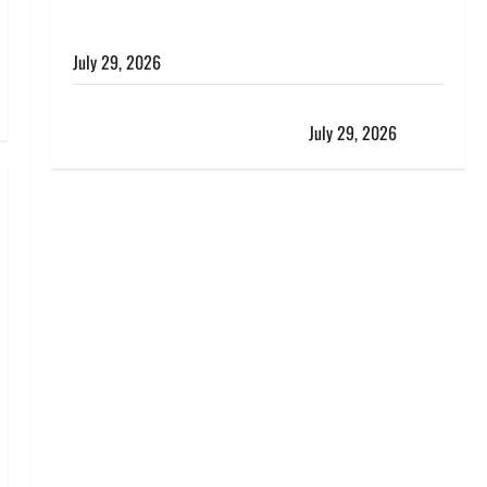
विश्व बाघ दिवस पर CM धामी का संबोधन, कहा- ‘जंगल
सुरक्षित, तो बाघ और प्रकृति का संतुलन भी रहेगा सुरक्षित’
July 29, 2026
राहुल गांधी के बयान पर लोकसभा में भारी हंगामा, संसदीय कार्य
मंत्री ने जताई आपत्ति, बोले- माफी मांगो
July 29, 2026