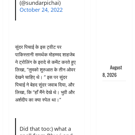
(@sundarpichai)
अग्नि-4
October 24, 2022
बैलिस्टिक
मिसाइल का
सफल
परीक्षण,
4000 किमी
सुंदर पिचाई के इस ट्वीट पर
दूर बैठे दुश्मनों
पाकिस्तानी समर्थक मोहम्मद शाहजेब
की अब खैर
ने ट्रोलिंग के इरादे से कमेंट करते हुए
नहीं
August
लिखा, “तुमको शुरुआत के तीन ओवर
8, 2026
देखने चाहिए थे। ” इस पर सुंदर
पिचाई ने बेहद सुंदर जवाब दिया, और
Chamoli :
लिखा, कि “हाँ मैंने देखे थे। भुवी और
उफनते गधेरे
अर्शदीप का क्या स्पेल था।”
के पास
नवजात को
छोड़ा, रोने की
आवाज सुन
Did that too:) what a
ग्रामीणों ने