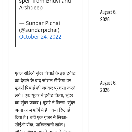
spell from Bhuvi and
बचाई जान
Arshdeep
August 6,
2026
— Sundar Pichai
(@sundarpichai)
अतीक अहमद
October 24, 2022
के छोटे बेटे
की सड़क
हादसे में मौत,
जेल में बंद भाई
से मिलने जा
गूगल सीईओ सुंदर पिचाई के इस ट्वीट
रहा था
को देखने के बाद सोशल मीडिया पर
August 6,
यूजर्स पिचाई की जमकर प्रशंसा करने
2026
लगे। एक यूजर ने ट्वीट किया, सुंदर
Monsoon
का सुंदर जवाब। दूसरे ने लिखा- सुंदर
Special :
अन्ना आज फॉर्म में हैं। क्या रिप्लाई
मानसून के
दिया है। वही एक यूजर ने लिखा-
महीने में रखे
सीईओ रॉक, पाकिस्तानी शॉक।
सेहत का
अंकित मिश्रा नाम के यूजर ने लिखा-