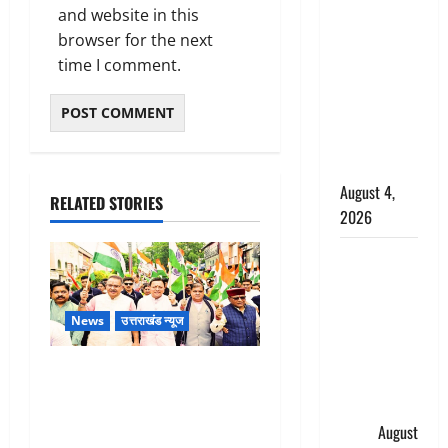
and website in this
घटना का
browser for the next
खुलासा,
time I comment.
कलयुगी मां
निकली 15
साल की
नाबालिग बेटी
की सौदेबाज
August 4,
RELATED STORIES
2026
Haridwar :
धर्मनगरी में
हर-हर महादेव
News
उत्तराखंड न्यूज
की गूंज,
शिवालयों में
Dehradun: CM धामी के नेतृत्व में
उमड़ा
‘तिरंगा यात्रा’ का भव्य आयोजन,
श्रद्धालुओं का
भारत माता के जयकारों से गूंजा
सैलाब
August