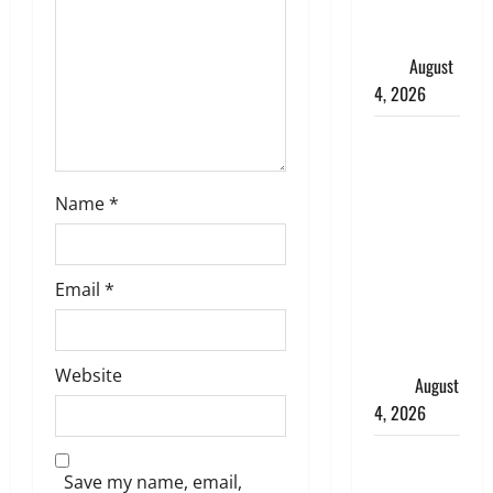
n
पुलिस ने
हिरासत में
लिया
August
4, 2026
‘अभिजीत
दिपके को
तुरंत करो
Name
*
गिरफ्तार’,
सोशल
मीडिया
Email
*
इन्फ्लुएंसर
फैजान ने
लगाए संगीन
Website
आरोप
August
4, 2026
Dehradun :
Save my name, email,
अपहरण की