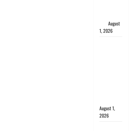
महिला, अंतिम
संस्कार से
पहले लौटी
सांस
August
1, 2026
Nainital:
छेड़छाड़ करने
वालों को
सिखाया
सबक,
मनचलों का
मुंह किया
काला, लगाई
कंडाली
August 1,
2026
संसद परिसर