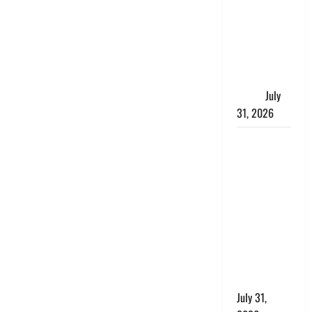
में भगवा पहन
पप्पू यादव की
नौटंकी, संत
समाज ने
जताई घोर
आपत्ति
July
31, 2026
Haldwani:
युवती ने
मुस्लिम युवक
पर पहचान
छिपाने का
लगाया आरोप,
शादी का
झांसा देकर
किया दुष्कर्म
July 31,