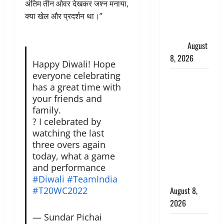
अंतिम तीन ओवर देखकर जश्न मनाया,
धामी ने
क्या खेल और प्रदर्शन था।”
कार्यकर्ताओं
से किया
संवाद
August
8, 2026
Happy Diwali! Hope
everyone celebrating
Dehradun :
has a great time with
वंशिका बंसल
your friends and
हत्याकांड में
family.
दोषी को
? I celebrated by
आजीवन
watching the last
कारावास, 25
three overs again
हजार का
today, what a game
अर्थदंड भी
and performance
लगाया
#Diwali
#TeamIndia
#T20WC2022
August 8,
2026
— Sundar Pichai
भारत ने किया