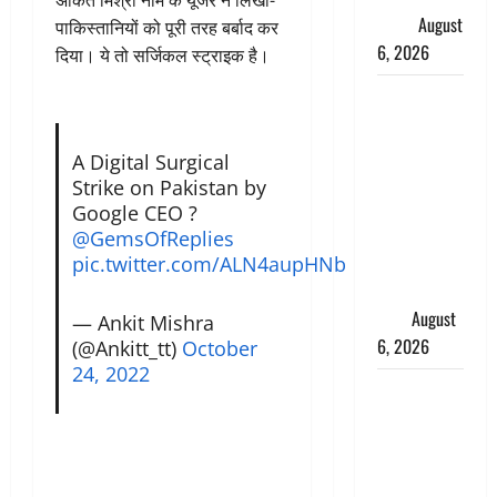
ख्याल
August
पाकिस्तानियों को पूरी तरह बर्बाद कर
6, 2026
दिया। ये तो सर्जिकल स्ट्राइक है।
Dehradun:
साइबर ठगों ने
बुजुर्ग को
A Digital Surgical
लगाया लाखों
Strike on Pakistan by
का चूना,
Google CEO ?
डिजिटल
@GemsOfReplies
अरेस्ट कर
pic.twitter.com/ALN4aupHNb
ठग लिए ₹13
लाख
August
— Ankit Mishra
6, 2026
(@Ankitt_tt)
October
24, 2022
Uttarakhand
: प्रदेश के इन
जिलों में
बारिश का