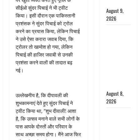
पर खुशी व्यक्त करते हुए गूगल के
की चेतावनी
सीईओ सुंदर पिचाई ने भी ट्वीट
August 9,
किया। इसी दौरान एक पाकिस्तानी
2026
प्रशंसक ने सुंदर पिचाई को ट्रोल
एक साल तक
करने का प्रयास किया, लेकिन पिचाई
सड़ती रही
ने उसे ऐसा करारा जवाब दिया, कि
लाश, बंद
ट्रोलर तो खामोश हो गया, लेकिन
कमरे से मिला
पिचाई की हाजिर जवाबी से उनकी
कंकाल, बेटी,
प्रशंसा करने वालों की तादात बढ़
रिश्तेदार और
गई।
पड़ोसी सब
बेखबर
August 8,
उल्लेखनीय है, कि दीपावली की
2026
शुभकामनाएं देते हुए सुंदर पिचाई ने
ट्वीट किया था, “शुभ दीवाली! आशा
देहरादून में
है, कि उत्सव मनाने वाले सभी लोगों के
भाजपा की
पास आपके दोस्तों और परिवार के
बड़ी बैठक,
साथ अच्छा समय होगा। मैंने आज फिर
मुख्यमंत्री