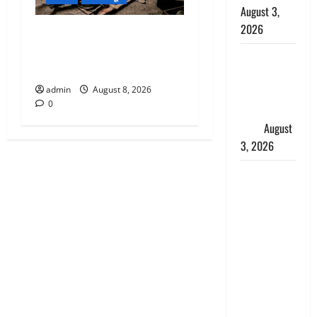
August 3,
2026
एक साल तक सड़ती रही लाश,
बंद कमरे से मिला कंकाल, बेटी,
हिन्दू सनातन
रिश्तेदार और पड़ोसी सब बेखबर
संस्कृति में
admin
August 8, 2026
शिखा बंधन
0
का वैज्ञानिक
महत्व
August
3, 2026
Haridwar :
सनातन के
अपमान पर
भड़के CM
धामी, बोले-
‘पप्पू’ गैंग ने
भगवाधारियों
का उड़ाया
मजाक’