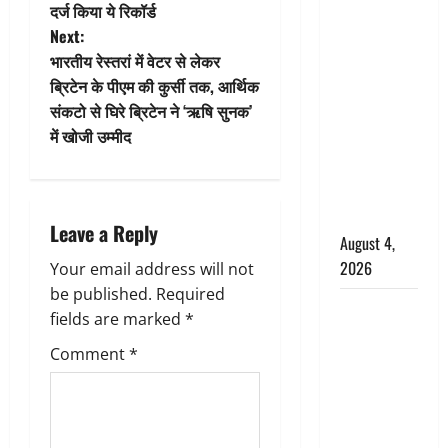
s
दर्ज किया ये रिकॉर्ड
Haridwar :
t
Next:
CM धामी ने
भारतीय रेस्तरां में वेटर से लेकर
चरण धोकर
n
ब्रिटेन के पीएम की कुर्सी तक, आर्थिक
किया
संकटो से घिरे ब्रिटेन ने ‘ऋषि सुनक’
a
कांवड़ियों का
में खोजी उम्मीद
स्वागत,
v
शिवभक्तों पर
हेलीकाॅप्टर से
i
पुष्पवर्षा
Leave a Reply
August 4,
g
2026
Your email address will not
a
be published.
Required
तमिलनाडु में
fields are marked
*
t
डबल मीनिंग
Comment
*
कमेंट को
i
लेकर बवाल,
उदयनिधि
o
स्टालिन को