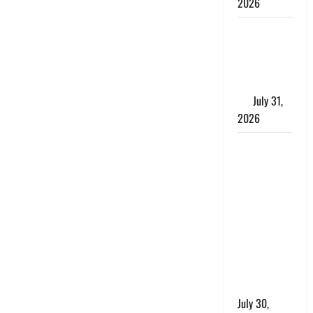
2026
Benefits of
Neem :
आयुर्वेद में नीम
के लाभकारी
गुण
July 31,
2026
CM धामी ने
की
हेल्पलाइन-1905
की समीक्षा,
लंबित
शिकायतों के
त्वरित
निस्तारण के
दिए निर्देश
July 30,