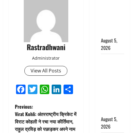
जंतर-मंतर पर
इस्तीफा
लहराने वाला
शेर सिंह
बर्खास्त
August 5,
Rastradhwani
2026
Administrator
लगान-गजनी
फेम एक्टर
View All Posts
प्रदीप रावत
का निधन,
Facebook
Twitter
WhatsApp
LinkedIn
Share
‘महाभारत’ में
निभाया था
अश्वत्थामा का
P
Previous:
किरदार
Virat Kohli: अंतरराष्ट्रीय क्रिकेट में
o
August 5,
विराट कोहली ने रचा नया कीर्तिमान,
2026
राहुल द्रविड़ को पछाड़कर अपने नाम