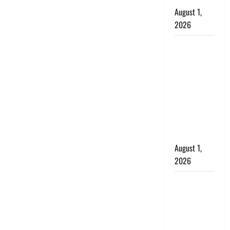
August 1,
2026
Dehradun :
सृष्टि कंडारी
मौत मामले में
बड़ा एक्शन,
दून पुलिस ने
पति और ननद
को किया
गिरफ्तार
August 1,
2026
Andhra
Pradesh:
मौत के बाद
जिंदा हुई