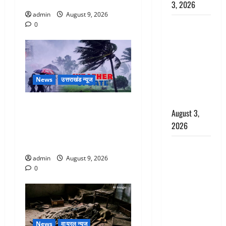
शहर
3, 2026
admin
August 9, 2026
पूर्व MP
0
बृजभूषण शरण
सिंह को बड़ी
राहत, कोर्ट ने
यौन उत्पीड़न
News
उत्तराखंड न्यूज
मामले में किया
बाइज्जत बरी
Uttarakhand : प्रदेश में तीन
August 3,
दिन भारी बारिश का अलर्ट, इन
2026
जिलों में अत्यधिक वर्षा की
चेतावनी
जल्द अमीर
बनने की चाह
admin
August 9, 2026
0
में बन गया
चोर, दून
पुलिस ने 11
दोपहिया वाहन
बरामद किए
News
वायरल न्यूज