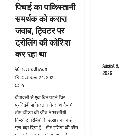
पिचाई का पाकिस्तानी
CM धामी के
नेतृत्व में
समर्थक को करारा
‘तिरंगा यात्रा’
जवाब, ट्विटर पर
का भव्य
आयोजन,
ट्रोलिंग की कोशिश
भारत माता के
जयकारों से
कर रहा था
गूंजा शहर
August 9,
Rastradhwani
2026
October 24, 2022
Uttarakhand
0
: प्रदेश में
दीपावली से एक दिन पहले चिर
तीन दिन भारी
प्रतिद्वंद्वी पाकिस्तान के साथ मैच में
बारिश का
टीम इंडिया की जीत ने भारतीयों
अलर्ट, इन
क्रिकेट प्रेमियों के उत्साह को कई
जिलों में
गुना बढ़ा दिया है। टीम इंडिया की जीत
अत्यधिक वर्षा