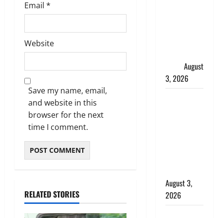
हर-हर महादेव
Email
*
की गूंज,
शिवालयों में
उमड़ा
Website
श्रद्धालुओं का
सैलाब
August
3, 2026
Save my name, email,
पूर्व MP
and website in this
बृजभूषण शरण
browser for the next
सिंह को बड़ी
time I comment.
राहत, कोर्ट ने
यौन उत्पीड़न
मामले में किया
बाइज्जत बरी
August 3,
RELATED STORIES
2026
जल्द अमीर