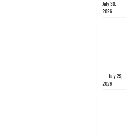
July 30,
2026
Uttarakhand
: राज्य में
मूसलाधार
बारिश का
अलर्ट, इन
जिलों में
जमकर बरसेंगे
मेघ
July 29,
2026
विश्व बाघ
दिवस पर CM
धामी का
संबोधन, कहा-
‘जंगल
सुरक्षित, तो