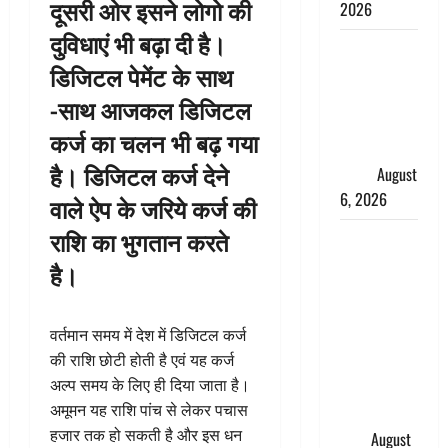
दूसरी ओर इसने लोगो की
2026
दुविधाएं भी बढ़ा दी है।
Monsoon
डिजिटल पेमेंट के साथ
Special :
मानसून के
-साथ आजकल डिजिटल
महीने में रखे
कर्ज का चलन भी बढ़ गया
सेहत का
है। डिजिटल कर्ज देने
ख्याल
August
6, 2026
वाले ऐप के जरिये कर्ज की
राशि का भुगतान करते
Dehradun:
साइबर ठगों ने
है।
बुजुर्ग को
लगाया लाखों
वर्तमान समय में देश में डिजिटल कर्ज
का चूना,
की राशि छोटी होती है एवं यह कर्ज
डिजिटल
अल्प समय के लिए ही दिया जाता है।
अरेस्ट कर
अमूमन यह राशि पांच से लेकर पचास
ठग लिए ₹13
हजार तक हो सकती है और इस धन
लाख
August