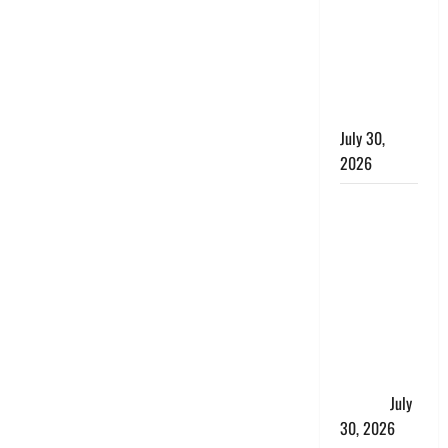
लंबित
शिकायतों के
त्वरित
निस्तारण के
दिए निर्देश
July 30,
2026
करेंसी
व्यवस्था में
बड़ा बदलाव:
भारत सरकार
ने ₹10 और
₹20 के
प्लास्टिक नोट
के ट्रायल को
दी मंजूरी
July
30, 2026