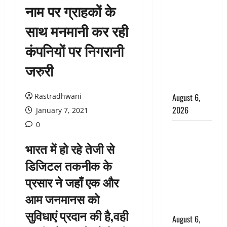
नाम पर ग्राहकों के
उफनते गधेरे
के पास
साथ मनमानी कर रही
नवजात को
कंपनियों पर निगरानी
छोड़ा, रोने की
आवाज सुन
जरुरी
ग्रामीणों ने
बचाई जान
Rastradhwani
August 6,
2026
January 7, 2021
0
अतीक अहमद
के छोटे बेटे
भारत में हो रहे तेजी से
की सड़क
डिजिटल तकनीक के
हादसे में मौत,
प्रसार ने जहाँ एक और
जेल में बंद भाई
से मिलने जा
आम जनमानस को
रहा था
सुविधाएं प्रदान की है,वही
August 6,