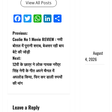
View All Posts
तमिलनाडु में
डबल मीनिंग
कमेंट को
Facebook
Twitter
WhatsApp
LinkedIn
Share
लेकर बवाल,
उदयनिधि
P
Previous:
स्टालिन को
Coolie No 1 Movie REVIEW : नयी
पुलिस ने
o
बोतल में पुरानी शराब, बेअसर रही बाप
हिरासत में
बेटे की जोड़ी
लिया
August
s
Next:
4, 2026
t
12वी के छात्र ने लोक गायक नरेंद्र
‘अभिजीत
सिंह नेगी के गीत अपने चैनल में
n
दिपके को
अपलोड किया, फिर कर डाली रुपयों
तुरंत करो
की मांग
a
गिरफ्तार’,
सोशल
v
मीडिया
i
Leave a Reply
इन्फ्लुएंसर