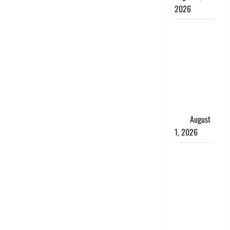
2026
Andhra
Pradesh:
मौत के बाद
जिंदा हुई
महिला, अंतिम
संस्कार से
पहले लौटी
सांस
August
1, 2026
Nainital:
छेड़छाड़ करने
वालों को
सिखाया
सबक,
मनचलों का
मुंह किया