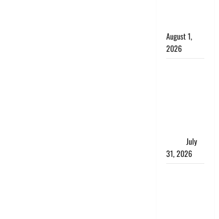
काला, लगाई
कंडाली
August 1,
2026
संसद परिसर
में भगवा पहन
पप्पू यादव की
नौटंकी, संत
समाज ने
जताई घोर
आपत्ति
July
31, 2026
Haldwani:
युवती ने
मुस्लिम युवक
पर पहचान