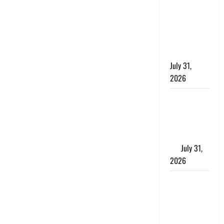
छिपाने का
लगाया आरोप,
शादी का
झांसा देकर
किया दुष्कर्म
July 31,
2026
Benefits of
Neem :
आयुर्वेद में नीम
के लाभकारी
गुण
July 31,
2026
CM धामी ने
की
हेल्पलाइन-1905
की समीक्षा,