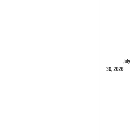
नशा तस्करों
के खिलाफ
चंपावत पुलिस
का एक्शन, ₹1
करोड़ कीमत
की स्मैक
बरामद, 2
गिरफ्तार,
July
30, 2026
रिश्तों का
कत्ल : बिना
हाथ धोये
खाना परोसने
पर हैवान बना
देवर, भाभी का
सिर धड़ से
किया अलग