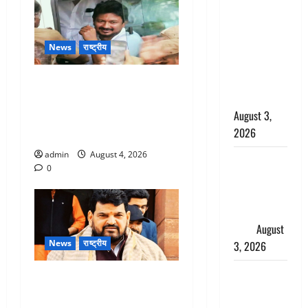
बनने की चाह
में बन गया
चोर, दून
News
राष्ट्रीय
पुलिस ने 11
दोपहिया वाहन
तमिलनाडु में डबल मीनिंग कमेंट
बरामद किए
को लेकर बवाल, उदयनिधि
August 3,
स्टालिन को पुलिस ने हिरासत में
2026
लिया
admin
August 4, 2026
हिन्दू सनातन
0
संस्कृति में
शिखा बंधन
का वैज्ञानिक
महत्व
August
News
राष्ट्रीय
3, 2026
Haridwar :
पूर्व MP बृजभूषण शरण सिंह को
सनातन के
बड़ी राहत, कोर्ट ने यौन उत्पीड़न