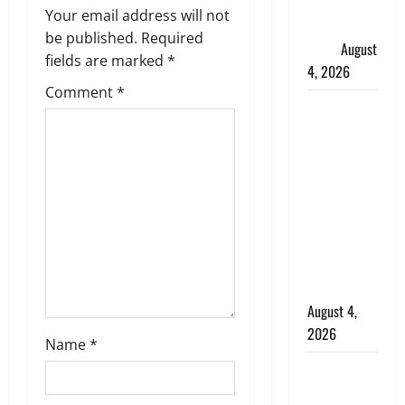
फैजान ने
g
Your email address will not
लगाए संगीन
be published.
Required
आरोप
August
a
fields are marked
*
4, 2026
t
Comment
*
Dehradun :
i
अपहरण की
घटना का
o
खुलासा,
कलयुगी मां
n
निकली 15
साल की
नाबालिग बेटी
की सौदेबाज
August 4,
2026
Name
*
Haridwar :
धर्मनगरी में