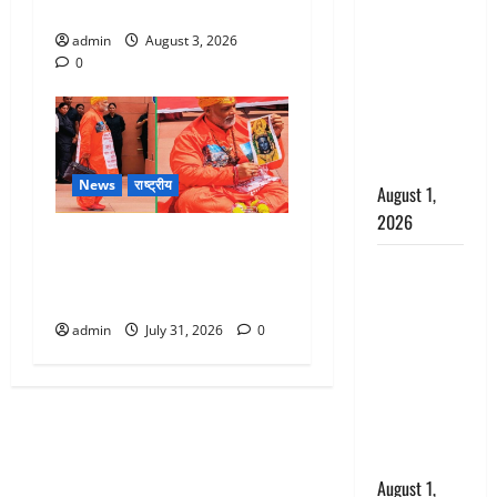
अपमान पर
मामले में किया बाइज्जत बरी
भड़के CM
admin
August 3, 2026
धामी, बोले-
0
‘पप्पू’ गैंग ने
भगवाधारियों
का उड़ाया
मजाक’
News
राष्ट्रीय
August 1,
2026
संसद परिसर में भगवा पहन पप्पू
Dehradun :
यादव की नौटंकी, संत समाज ने
सृष्टि कंडारी
जताई घोर आपत्ति
मौत मामले में
admin
July 31, 2026
0
बड़ा एक्शन,
दून पुलिस ने
पति और ननद
को किया
गिरफ्तार
August 1,