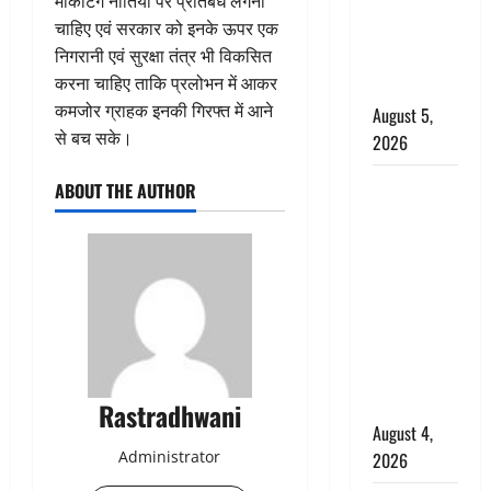
मार्केटिंग नीतियों पर प्रतिबंध लगना
‘महाभारत’ में
चाहिए एवं सरकार को इनके ऊपर एक
निभाया था
निगरानी एवं सुरक्षा तंत्र भी विकसित
अश्वत्थामा का
करना चाहिए ताकि प्रलोभन में आकर
किरदार
कमजोर ग्राहक इनकी गिरफ्त में आने
August 5,
से बच सके।
2026
Haridwar :
ABOUT THE AUTHOR
CM धामी ने
चरण धोकर
किया
कांवड़ियों का
स्वागत,
शिवभक्तों पर
हेलीकाॅप्टर से
पुष्पवर्षा
Rastradhwani
August 4,
Administrator
2026