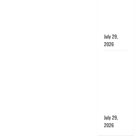
बाघ और
प्रकृति का
संतुलन भी
रहेगा सुरक्षित’
July 29,
2026
राहुल गांधी के
बयान पर
लोकसभा में
भारी हंगामा,
संसदीय कार्य
मंत्री ने जताई
आपत्ति, बोले-
माफी मांगो
July 29,
2026