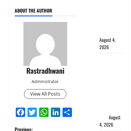
कांवड़ियों का
ABOUT THE AUTHOR
स्वागत,
शिवभक्तों पर
हेलीकाॅप्टर से
पुष्पवर्षा
August 4,
2026
तमिलनाडु में
डबल मीनिंग
Rastradhwani
कमेंट को
लेकर बवाल,
Administrator
उदयनिधि
View All Posts
स्टालिन को
पुलिस ने
Facebook
Twitter
WhatsApp
LinkedIn
Share
हिरासत में
लिया
August
4, 2026
Previous: