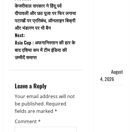
P
‘अभिजीत
केजरीवाल सरकार ने हिंदू पर्व
o
दिपके को
दीपावली और छठ पूजा पर फिर लगाया
तुरंत करो
पटाखों पर प्रतिबंध, ऑनलाइन बिक्री
s
गिरफ्तार’,
और भंडारण पर भी बैन
t
सोशल
Next:
मीडिया
Asia Cup : अफगानिस्तान की हार के
n
इन्फ्लुएंसर
बाद एशिया कप में टीम इंडिया की
फैजान ने
उम्मीदें समाप्त
a
लगाए संगीन
v
आरोप
August
4, 2026
i
Leave a Reply
Dehradun :
g
Your email address will not
अपहरण की
be published.
Required
घटना का
a
fields are marked
*
खुलासा,
कलयुगी मां
t
Comment
*
निकली 15