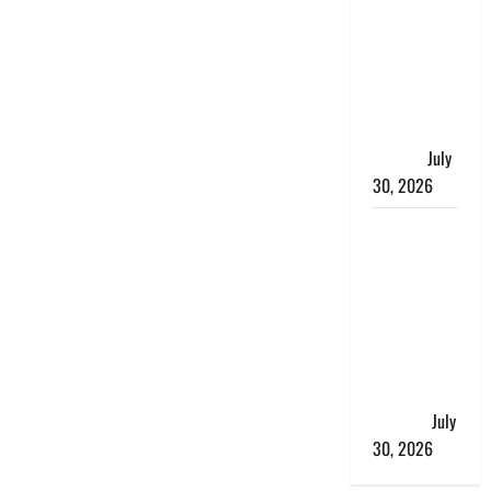
भारत सरकार
ने ₹10 और
₹20 के
प्लास्टिक नोट
के ट्रायल को
दी मंजूरी
July
30, 2026
नशा तस्करों
के खिलाफ
चंपावत पुलिस
का एक्शन, ₹1
करोड़ कीमत
की स्मैक
बरामद, 2
गिरफ्तार,
July
30, 2026