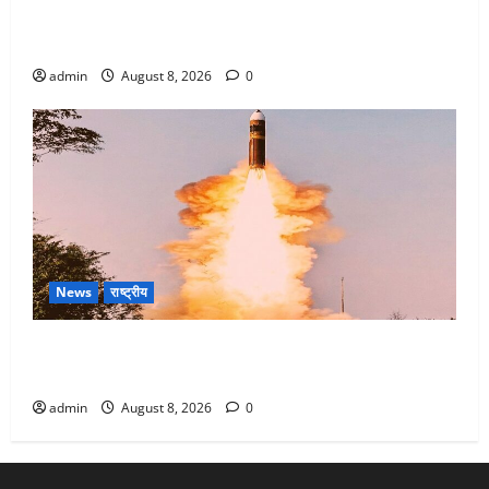
Dehradun : वंशिका बंसल हत्याकांड में दोषी को आजीवन
कारावास, 25 हजार का अर्थदंड भी लगाया
admin
August 8, 2026
0
News
राष्ट्रीय
भारत ने किया अग्नि-4 बैलिस्टिक मिसाइल का सफल परीक्षण,
4000 किमी दूर बैठे दुश्मनों की अब खैर नहीं
admin
August 8, 2026
0