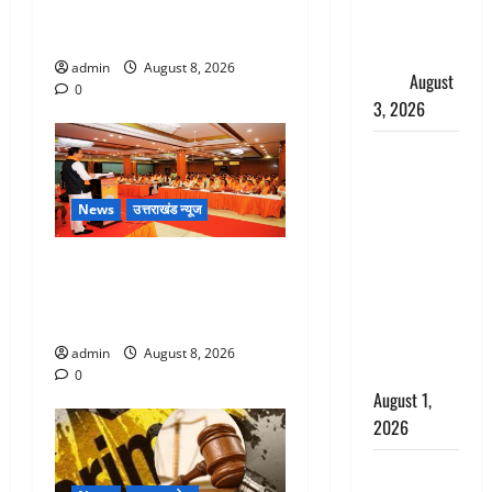
बंद कमरे से मिला कंकाल, बेटी,
शिखा बंधन
रिश्तेदार और पड़ोसी सब बेखबर
का वैज्ञानिक
admin
August 8, 2026
महत्व
August
0
3, 2026
Haridwar :
सनातन के
अपमान पर
News
उत्तराखंड न्यूज
भड़के CM
धामी, बोले-
देहरादून में भाजपा की बड़ी बैठक,
‘पप्पू’ गैंग ने
मुख्यमंत्री धामी ने कार्यकर्ताओं से
भगवाधारियों
किया संवाद
का उड़ाया
admin
August 8, 2026
मजाक’
0
August 1,
2026
Dehradun :