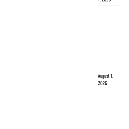
Nainital:
छेड़छाड़ करने
वालों को
सिखाया
सबक,
मनचलों का
मुंह किया
काला, लगाई
कंडाली
August 1,
2026
संसद परिसर
में भगवा पहन
पप्पू यादव की
नौटंकी, संत
समाज ने