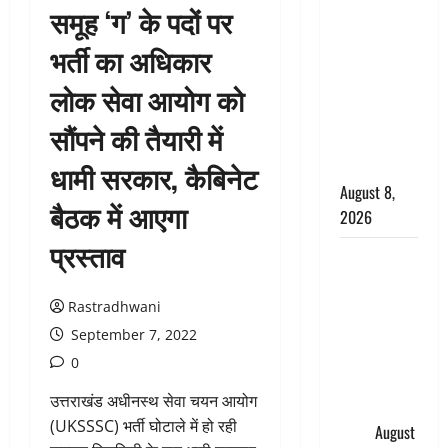
समूह ‘ग’ के पदों पर
सड़ती रही
लाश, बंद
भर्ती का अधिकार
कमरे से मिला
लोक सेवा आयोग को
कंकाल, बेटी,
रिश्तेदार और
सौंपने की तैयारी में
पड़ोसी सब
बेखबर
धामी सरकार, कैबिनेट
August 8,
बैठक में आएगा
2026
प्रस्ताव
देहरादून में
भाजपा की
बड़ी बैठक,
Rastradhwani
मुख्यमंत्री
September 7, 2022
धामी ने
0
कार्यकर्ताओं
उत्तराखंड अधीनस्थ सेवा चयन आयोग
से किया
(UKSSSC) भर्ती घोटाले में हो रही
संवाद
August