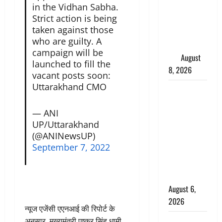
in the Vidhan Sabha.
परीक्षण,
Strict action is being
4000 किमी
taken against those
दूर बैठे दुश्मनों
who are guilty. A
की अब खैर
campaign will be
नहीं
August
launched to fill the
8, 2026
vacant posts soon:
Uttarakhand CMO
Chamoli :
उफनते गधेरे
— ANI
के पास
UP/Uttarakhand
नवजात को
(@ANINewsUP)
छोड़ा, रोने की
September 7, 2022
आवाज सुन
ग्रामीणों ने
बचाई जान
August 6,
2026
न्यूज एजेंसी एएनआई की रिपोर्ट के
अतीक अहमद
अनुसार, मुख्यमंत्री पुष्कर सिंह धामी