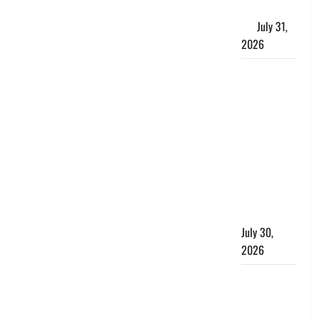
के लाभकारी
गुण
July 31,
2026
CM धामी ने
की
हेल्पलाइन-1905
की समीक्षा,
लंबित
शिकायतों के
त्वरित
निस्तारण के
दिए निर्देश
July 30,
2026
करेंसी
व्यवस्था में
बड़ा बदलाव: