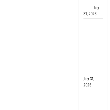
जताई घोर
आपत्ति
July
31, 2026
Haldwani:
युवती ने
मुस्लिम युवक
पर पहचान
छिपाने का
लगाया आरोप,
शादी का
झांसा देकर
किया दुष्कर्म
July 31,
2026
Benefits of
Neem :
आयुर्वेद में नीम