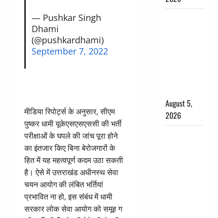
— Pushkar Singh
Hindi
Dhami
Horror
(@pushkardhami)
Story : जंगल
September 7, 2022
की प्रेतात्मा
(The Spirit
of the
Jungle)
August 5,
मीडिया रिपोर्ट्स के अनुसार, सीएम
2026
पुष्कर धामी यूकेएसएसएससी की भर्ती
पिथौरागढ़
परीक्षाओं के घपले की जांच पूरा होने
पुलिस का
का इंतजार किए बिना बेरोजगारों के
बड़ा एक्शन,
हित में यह महत्वपूर्ण कदम उठा सकती
जंतर-मंतर पर
है। ऐसे में उत्तराखंड अधीनस्थ सेवा
इस्तीफा
चयन आयोग की लंबित भर्तियां
लहराने वाला
प्रभावित ना हो, इस संबंध में धामी
शेर सिंह
सरकार लोक सेवा आयोग को समूह ग