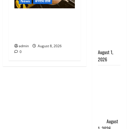
सृष्टि कंडारी
News
अपराध लोक
मौत मामले में
Dehradun : वंशिका बंसल
बड़ा एक्शन,
हत्याकांड में दोषी को आजीवन
दून पुलिस ने
कारावास, 25 हजार का अर्थदंड
पति और ननद
भी लगाया
को किया
गिरफ्तार
admin
August 8, 2026
August 1,
0
2026
Andhra
Pradesh:
मौत के बाद
जिंदा हुई
महिला, अंतिम
संस्कार से
पहले लौटी
सांस
August
1, 2026