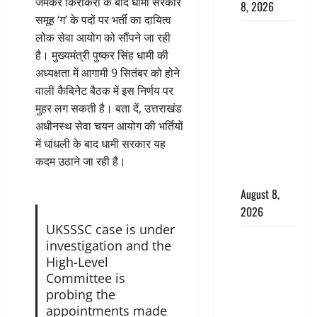
जमकर किरकिरी के बाद धामी सरकार
8, 2026
समूह ‘ग’ के पदों पर भर्ती का दायित्व
Dehradun :
लोक सेवा आयोग को सौंपने जा रही
वंशिका बंसल
है। मुख्यमंत्री पुष्कर सिंह धामी की
हत्याकांड में
अध्यक्षता में आगामी 9 सितंबर को होने
दोषी को
वाली कैबिनेेट बैठक में इस निर्णय पर
आजीवन
मुहर लग सकती है। बता दें, उत्तराखंड
कारावास, 25
अधीनस्थ सेवा चयन आयोग की भर्तियों
हजार का
में धांधली के बाद धामी सरकार यह
अर्थदंड भी
कदम उठाने जा रही है।
लगाया
August 8,
2026
UKSSSC case is under
भारत ने किया
investigation and the
अग्नि-4
High-Level
बैलिस्टिक
Committee is
मिसाइल का
probing the
appointments made
सफल