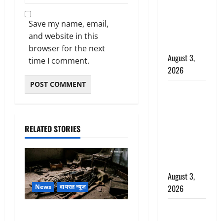
राहत, कोर्ट ने
यौन उत्पीड़न
Save my name, email,
मामले में किया
and website in this
बाइज्जत बरी
browser for the next
August 3,
time I comment.
2026
जल्द अमीर
बनने की चाह
में बन गया
चोर, दून
RELATED STORIES
पुलिस ने 11
दोपहिया वाहन
बरामद किए
August 3,
2026
News
वायरल न्यूज
हिन्दू सनातन
एक साल तक सड़ती रही लाश,
संस्कृति में