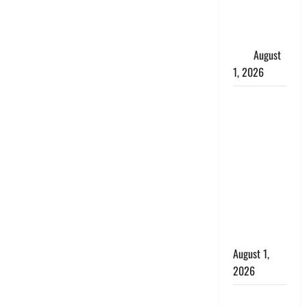
महिला, अंतिम
संस्कार से
पहले लौटी
सांस
August
1, 2026
Nainital:
छेड़छाड़ करने
वालों को
सिखाया
सबक,
मनचलों का
मुंह किया
काला, लगाई
कंडाली
August 1,
2026
संसद परिसर