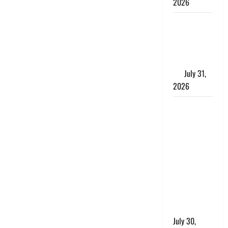
2026
Benefits of
Neem :
आयुर्वेद में नीम
के लाभकारी
गुण
July 31,
2026
CM धामी ने
की
हेल्पलाइन-1905
की समीक्षा,
लंबित
शिकायतों के
त्वरित
निस्तारण के
दिए निर्देश
July 30,