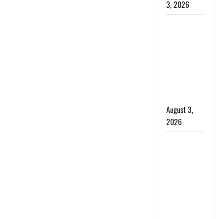
3, 2026
पूर्व MP
बृजभूषण शरण
सिंह को बड़ी
राहत, कोर्ट ने
यौन उत्पीड़न
मामले में किया
बाइज्जत बरी
August 3,
2026
जल्द अमीर
बनने की चाह
में बन गया
चोर, दून
पुलिस ने 11
दोपहिया वाहन
बरामद किए