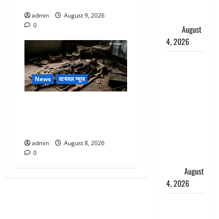
चेतावनी
पुलिस ने
हिरासत में
admin
August 9, 2026
0
लिया
August
4, 2026
‘अभिजीत
दिपके को
News
वायरल न्यूज
तुरंत करो
गिरफ्तार’,
एक साल तक सड़ती रही लाश,
सोशल
बंद कमरे से मिला कंकाल, बेटी,
मीडिया
रिश्तेदार और पड़ोसी सब बेखबर
इन्फ्लुएंसर
admin
August 8, 2026
फैजान ने
0
लगाए संगीन
आरोप
August
4, 2026
Dehradun :
अपहरण की