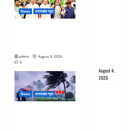
Haridwar :
News
उत्तराखंड न्यूज
CM धामी ने
चरण धोकर
Dehradun: CM धामी के नेतृत्व में
किया
‘तिरंगा यात्रा’ का भव्य आयोजन,
कांवड़ियों का
भारत माता के जयकारों से गूंजा
स्वागत,
शहर
शिवभक्तों पर
हेलीकाॅप्टर से
admin
August 9, 2026
पुष्पवर्षा
0
August 4,
2026
तमिलनाडु में
News
उत्तराखंड न्यूज
डबल मीनिंग
कमेंट को
Uttarakhand : प्रदेश में तीन
लेकर बवाल,
दिन भारी बारिश का अलर्ट, इन
उदयनिधि
जिलों में अत्यधिक वर्षा की
स्टालिन को