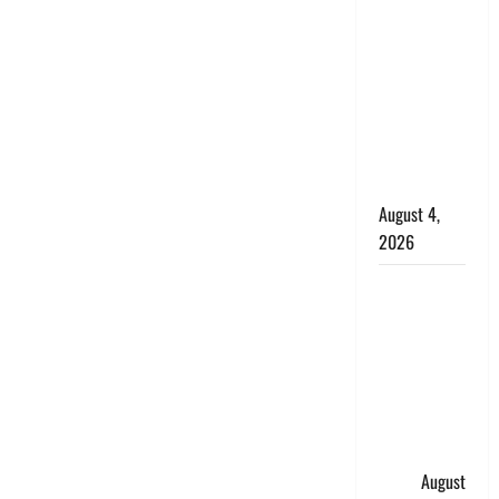
घटना का
खुलासा,
कलयुगी मां
निकली 15
साल की
नाबालिग बेटी
की सौदेबाज
August 4,
2026
Haridwar :
धर्मनगरी में
हर-हर महादेव
की गूंज,
शिवालयों में
उमड़ा
श्रद्धालुओं का
सैलाब
August