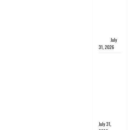
में भगवा पहन
पप्पू यादव की
नौटंकी, संत
समाज ने
जताई घोर
आपत्ति
July
31, 2026
Haldwani:
युवती ने
मुस्लिम युवक
पर पहचान
छिपाने का
लगाया आरोप,
शादी का
झांसा देकर
किया दुष्कर्म
July 31,