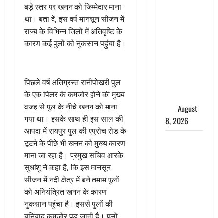
बड़े स्तर पर खनन को जिम्मेदार माना
अग्नि-4
था। बता दें, इस वर्ष मानसून सीजन में
बैलिस्टिक
राज्य के विभिन्न जिलों में अतिवृष्टि के
मिसाइल का
कारण कई पुलों को नुकसान पहुंचा है।
सफल
परीक्षण,
4000 किमी
पिछले वर्ष क्षतिग्रस्त रानीपोखरी पुल
दूर बैठे दुश्मनों
के एक पिलर के कमजोर होने की मुख्य
की अब खैर
वजह से पुल के नीचे खनन को माना
नहीं
August
गया था। इसके साथ ही इस साल की
8, 2026
आपदा में रायपुर पुल की एप्रोच रोड के
Chamoli :
टूटने के पीछे भी खनन को मुख्य कारण
उफनते गधेरे
माना जा रहा है। प्रमुख सचिव आरके
के पास
सुधांशु ने कहा है, कि इस मानसून
नवजात को
सीजन में नदी क्षेत्र में बने तमाम पुलों
छोड़ा, रोने की
को अनियंत्रित खनन के कारण
आवाज सुन
नुकसान पहुंचा है। इससे पुलों की
ग्रामीणों ने
बुनियाद कमजोर पड़ जाती है। पुलों