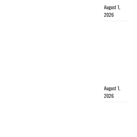
August 1,
2026
Dehradun :
सृष्टि कंडारी
मौत मामले में
बड़ा एक्शन,
दून पुलिस ने
पति और ननद
को किया
गिरफ्तार
August 1,
2026
Andhra
Pradesh:
मौत के बाद
जिंदा हुई