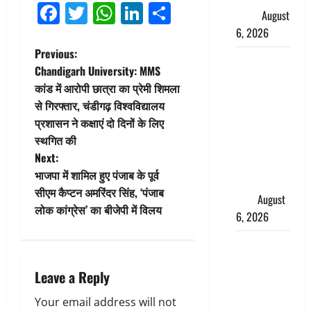
Facebook
Twitter
WhatsApp
LinkedIn
Share
ख्याल
August
6, 2026
P
Previous:
Dehradun:
Chandigarh University: MMS
साइबर ठगों ने
o
कांड में आरोपी छात्रा का प्रेमी शिमला
बुजुर्ग को
से गिरफ्तार, चंडीगढ़ विश्वविद्यालय
s
लगाया लाखों
प्रशासन ने कक्षाएं दो दिनों के लिए
का चूना,
t
स्थगित की
डिजिटल
Next:
अरेस्ट कर
n
भाजपा में शामिल हुए पंजाब के पूर्व
ठग लिए ₹13
सीएम कैप्टन अमरिंदर सिंह, ‘पंजाब
a
लाख
August
लोक कांग्रेस’ का बीजेपी में विलय
6, 2026
v
Uttarakhand
i
: प्रदेश के इन
Leave a Reply
जिलों में
g
बारिश का
Your email address will not