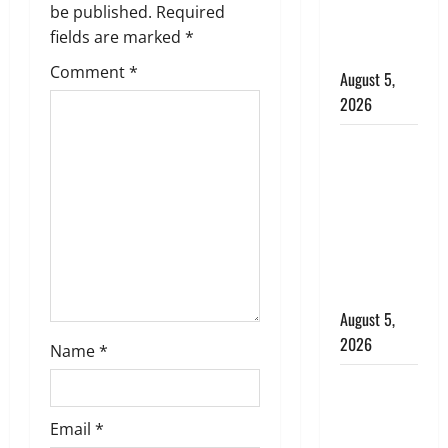
a
अलर्ट, जानें
be published.
Required
कहां-कहां
fields are marked
*
t
बरसेंगे मेघ
Comment
*
August 5,
i
2026
o
Hindi
Horror
n
Story : जंगल
की प्रेतात्मा
(The Spirit
of the
Jungle)
August 5,
2026
Name
*
पिथौरागढ़
पुलिस का
Email
*
बड़ा एक्शन,