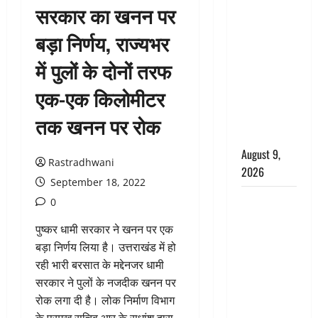
सरकार का खनन पर
CM धामी के
नेतृत्व में
बड़ा निर्णय, राज्यभर
‘तिरंगा यात्रा’
में पुलों के दोनों तरफ
का भव्य
आयोजन,
एक-एक किलोमीटर
भारत माता के
जयकारों से
तक खनन पर रोक
गूंजा शहर
August 9,
Rastradhwani
2026
September 18, 2022
Uttarakhand
0
: प्रदेश में
पुष्कर धामी सरकार ने खनन पर एक
तीन दिन भारी
बड़ा निर्णय लिया है। उत्तराखंड में हो
बारिश का
रही भारी बरसात के मद्देनजर धामी
अलर्ट, इन
सरकार ने पुलों के नजदीक खनन पर
जिलों में
रोक लगा दी है। लोक निर्माण विभाग
अत्यधिक वर्षा