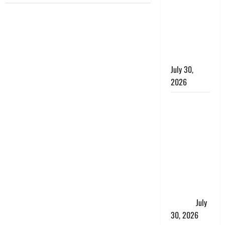
लंबित
शिकायतों के
त्वरित
निस्तारण के
दिए निर्देश
July 30,
2026
करेंसी
व्यवस्था में
बड़ा बदलाव:
भारत सरकार
ने ₹10 और
₹20 के
प्लास्टिक नोट
के ट्रायल को
दी मंजूरी
July
30, 2026