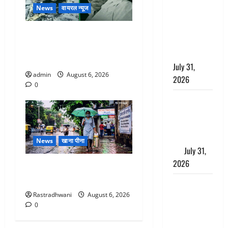
छिपाने का
News
वायरल न्यूज
लगाया आरोप,
शादी का
अतीक अहमद के छोटे बेटे की
झांसा देकर
सड़क हादसे में मौत, जेल में बंद
किया दुष्कर्म
भाई से मिलने जा रहा था
July 31,
admin
August 6, 2026
2026
0
Benefits of
Neem :
आयुर्वेद में नीम
के लाभकारी
News
खाना पीना
गुण
July 31,
2026
Monsoon Special : मानसून के
महीने में रखे सेहत का ख्याल
CM धामी ने
Rastradhwani
August 6, 2026
की
0
हेल्पलाइन-1905
की समीक्षा,