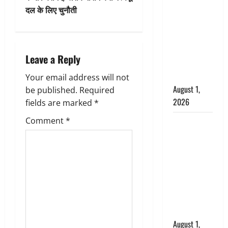
अपमान पर
a
दल के लिए चुनौती
भड़के CM
v
धामी, बोले-
‘पप्पू’ गैंग ने
i
भगवाधारियों
Leave a Reply
का उड़ाया
g
मजाक’
Your email address will not
a
August 1,
be published.
Required
2026
fields are marked
*
t
Comment
*
Dehradun :
i
सृष्टि कंडारी
मौत मामले में
o
बड़ा एक्शन,
n
दून पुलिस ने
पति और ननद
को किया
गिरफ्तार
August 1,