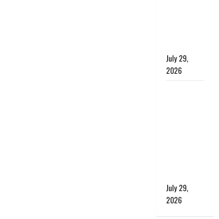
बाघ और
प्रकृति का
संतुलन भी
रहेगा सुरक्षित’
July 29,
2026
राहुल गांधी के
बयान पर
लोकसभा में
भारी हंगामा,
संसदीय कार्य
मंत्री ने जताई
आपत्ति, बोले-
माफी मांगो
July 29,
2026