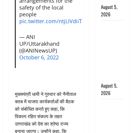
arrangements for the
August 5,
safety of the local
people
2026
pic.twitter.com/ntjLIVdiiT
पिथौरागढ़
पुलिस का
— ANI
बड़ा एक्शन,
UP/Uttarakhand
जंतर-मंतर पर
(@ANINewsUP)
इस्तीफा
October 6, 2022
लहराने वाला
शेर सिंह
बर्खास्त
August 5,
2026
मुख्यमंत्री धामी ने गुरुवार को नैनीताल
क्लब में भाजपा कार्यकर्ताओं की बैठक
लगान-गजनी
को संबोधित करते हुए कहा, कि
फेम एक्टर
विकल्प रहित संकल्प के तहत
प्रदीप रावत
उत्तराखंड को देश का श्रेष्ठ राज्य
का निधन,
बनाया जाएगा। उन्होंने कहा, कि