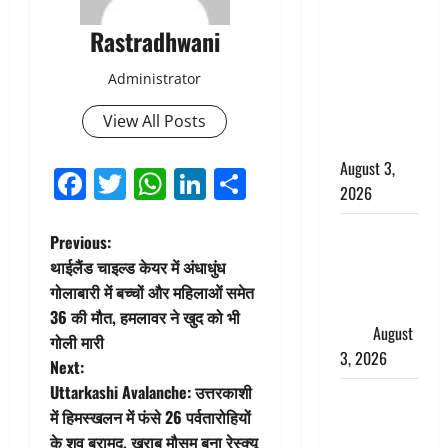
बनने की चाह
Rastradhwani
में बन गया
चोर, दून
Administrator
पुलिस ने 11
दोपहिया वाहन
View All Posts
बरामद किए
August 3,
Facebook
Twitter
WhatsApp
LinkedIn
Share
2026
हिन्दू सनातन
P
Previous:
संस्कृति में
थाईलैंड चाइल्ड केयर में अंधाधुंध
o
शिखा बंधन
गोलाबारी में बच्चों और महिलाओं समेत
का वैज्ञानिक
36 की मौत, हमलावर ने खुद को भी
s
महत्व
August
गोली मारी
3, 2026
t
Next:
Uttarkashi Avalanche: उत्तरकाशी
Haridwar :
n
में हिमस्खलन में फंसे 26 पर्वतारोहियों
सनातन के
के शव बरामद, खराब मौसम बना रेस्क्यू