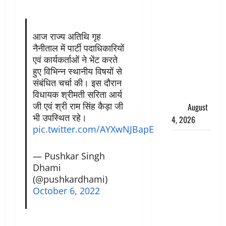
तमिलनाडु में
डबल मीनिंग
कमेंट को
आज राज्य अतिथि गृह
लेकर बवाल,
नैनीताल में पार्टी पदाधिकारियों
उदयनिधि
एवं कार्यकर्ताओं ने भेंट करते
स्टालिन को
हुए विभिन्न स्थानीय विषयों से
पुलिस ने
संबंधित चर्चा की। इस दौरान
विधायक श्रीमती सरिता आर्य
हिरासत में
जी एवं श्री राम सिंह कैड़ा जी
लिया
August
भी उपस्थित रहे।
4, 2026
pic.twitter.com/AYXwNJBapE
‘अभिजीत
दिपके को
— Pushkar Singh
तुरंत करो
Dhami
गिरफ्तार’,
(@pushkardhami)
सोशल
October 6, 2022
मीडिया
इन्फ्लुएंसर