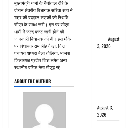
हर-हर महादेव
मुख्यमंत्री धामी के नैनीताल दौरे के
की गूंज,
दौरान क्षेत्रीय विधायक सरिता आर्य ने
शिवालयों में
शहर की बदहाल सड़कों की स्थिति
उमड़ा
सीएम के समक्ष रखी। इस पर सीएम
श्रद्धालुओं का
धामी ने जल्द बजट जारी होने की
सैलाब
August
जानकारी विधायक को दी। इस मौके
3, 2026
पर विधायक राम सिंह कैड़ा, जिला
पंचायत अध्यक्ष बेला तोलिया, भाजपा
पूर्व MP
जिलाध्यक्ष प्रदीप बिष्ट समेत अन्य
बृजभूषण शरण
स्थानीय वरिष्ठ नेता मौजूद रहे।
सिंह को बड़ी
राहत, कोर्ट ने
ABOUT THE AUTHOR
यौन उत्पीड़न
मामले में किया
बाइज्जत बरी
August 3,
2026
जल्द अमीर