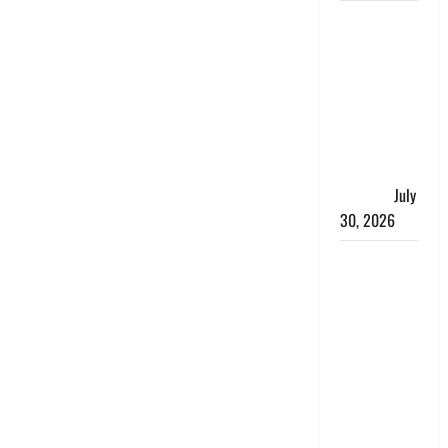
नशा तस्करों
के खिलाफ
चंपावत पुलिस
का एक्शन, ₹1
करोड़ कीमत
की स्मैक
बरामद, 2
गिरफ्तार,
July
30, 2026
रिश्तों का
कत्ल : बिना
हाथ धोये
खाना परोसने
पर हैवान बना
देवर, भाभी का
सिर धड़ से
किया अलग