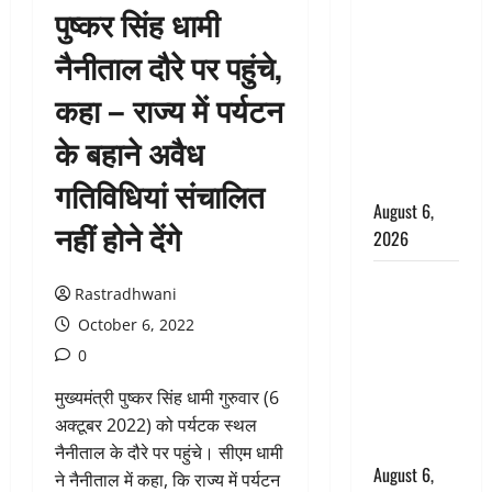
पुष्कर सिंह धामी
उफनते गधेरे
के पास
नैनीताल दौरे पर पहुंचे,
नवजात को
कहा – राज्य में पर्यटन
छोड़ा, रोने की
आवाज सुन
के बहाने अवैध
ग्रामीणों ने
बचाई जान
गतिविधियां संचालित
August 6,
नहीं होने देंगे
2026
अतीक अहमद
Rastradhwani
के छोटे बेटे
October 6, 2022
की सड़क
0
हादसे में मौत,
जेल में बंद भाई
मुख्यमंत्री पुष्कर सिंह धामी गुरुवार (6
से मिलने जा
अक्टूबर 2022) को पर्यटक स्थल
रहा था
नैनीताल के दौरे पर पहुंचे। सीएम धामी
August 6,
ने नैनीताल में कहा, कि राज्य में पर्यटन