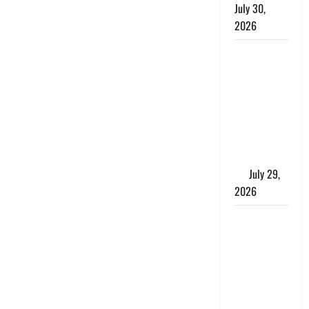
July 30,
2026
Uttarakhand
: राज्य में
मूसलाधार
बारिश का
अलर्ट, इन
जिलों में
जमकर बरसेंगे
मेघ
July 29,
2026
विश्व बाघ
दिवस पर CM
धामी का
संबोधन, कहा-
‘जंगल
सुरक्षित, तो