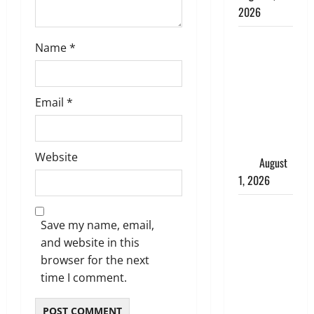
2026
Andhra
Name
*
Pradesh:
मौत के बाद
जिंदा हुई
Email
*
महिला, अंतिम
संस्कार से
पहले लौटी
Website
सांस
August
1, 2026
Nainital:
Save my name, email,
छेड़छाड़ करने
and website in this
वालों को
browser for the next
सिखाया
time I comment.
सबक,
मनचलों का
मुंह किया