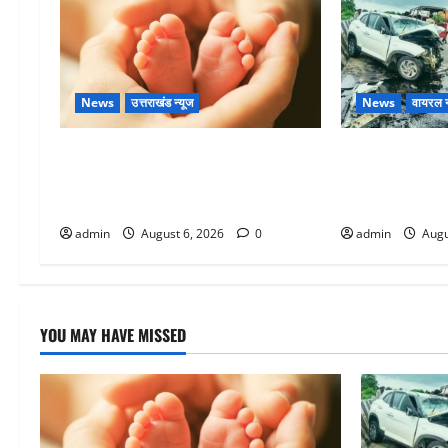
News
उत्तराखंड न्यूज
News
वायरल न
Chamoli : उफनते गधेरे के पास नवजात
अतीक अहमद के छ
को छोड़ा, रोने की आवाज सुन ग्रामीणों ने
में मौत, जेल में 
बचाई जान
था
admin
August 6, 2026
0
admin
Augu
YOU MAY HAVE MISSED