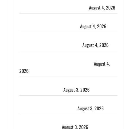
Haridwar : CM धामी ने चरण धोकर किया कांवड़ियों का
स्वागत, शिवभक्तों पर हेलीकाॅप्टर से पुष्पवर्षा
August 4, 2026
तमिलनाडु में डबल मीनिंग कमेंट को लेकर बवाल, उदयनिधि
स्टालिन को पुलिस ने हिरासत में लिया
August 4, 2026
‘अभिजीत दिपके को तुरंत करो गिरफ्तार’, सोशल मीडिया
इन्फ्लुएंसर फैजान ने लगाए संगीन आरोप
August 4, 2026
Dehradun : अपहरण की घटना का खुलासा, कलयुगी मां
निकली 15 साल की नाबालिग बेटी की सौदेबाज
August 4,
2026
Haridwar : धर्मनगरी में हर-हर महादेव की गूंज, शिवालयों में
उमड़ा श्रद्धालुओं का सैलाब
August 3, 2026
पूर्व MP बृजभूषण शरण सिंह को बड़ी राहत, कोर्ट ने यौन
उत्पीड़न मामले में किया बाइज्जत बरी
August 3, 2026
जल्द अमीर बनने की चाह में बन गया चोर, दून पुलिस ने 11
दोपहिया वाहन बरामद किए
August 3, 2026