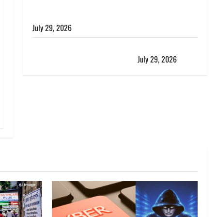
विश्व बाघ दिवस पर CM धामी का संबोधन, कहा- ‘जंगल
सुरक्षित, तो बाघ और प्रकृति का संतुलन भी रहेगा सुरक्षित’
July 29, 2026
राहुल गांधी के बयान पर लोकसभा में भारी हंगामा, संसदीय कार्य
मंत्री ने जताई आपत्ति, बोले- माफी मांगो
July 29, 2026