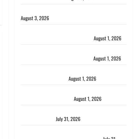
हिन्दू सनातन संस्कृति में शिखा बंधन का वैज्ञानिक महत्व
August 3, 2026
Haridwar : सनातन के अपमान पर भड़के CM धामी, बोले-
‘पप्पू’ गैंग ने भगवाधारियों का उड़ाया मजाक’
August 1, 2026
Dehradun : सृष्टि कंडारी मौत मामले में बड़ा एक्शन, दून
पुलिस ने पति और ननद को किया गिरफ्तार
August 1, 2026
Andhra Pradesh: मौत के बाद जिंदा हुई महिला, अंतिम
संस्कार से पहले लौटी सांस
August 1, 2026
Nainital: छेड़छाड़ करने वालों को सिखाया सबक, मनचलों का
मुंह किया काला, लगाई कंडाली
August 1, 2026
संसद परिसर में भगवा पहन पप्पू यादव की नौटंकी, संत समाज
ने जताई घोर आपत्ति
July 31, 2026
Haldwani: युवती ने मुस्लिम युवक पर पहचान छिपाने का