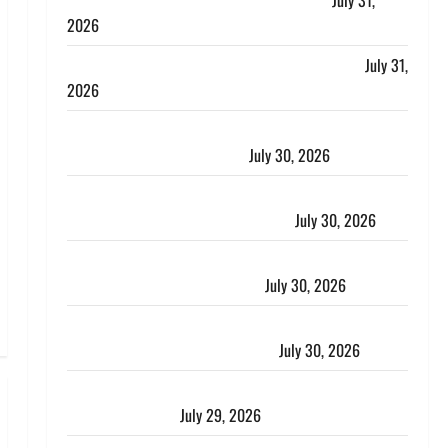
लगाया आरोप, शादी का झांसा देकर किया दुष्कर्म
July 31,
2026
Benefits of Neem : आयुर्वेद में नीम के लाभकारी गुण
July 31,
2026
CM धामी ने की हेल्पलाइन-1905 की समीक्षा, लंबित शिकायतों
के त्वरित निस्तारण के दिए निर्देश
July 30, 2026
करेंसी व्यवस्था में बड़ा बदलाव: भारत सरकार ने ₹10 और ₹20
के प्लास्टिक नोट के ट्रायल को दी मंजूरी
July 30, 2026
नशा तस्करों के खिलाफ चंपावत पुलिस का एक्शन, ₹1 करोड़
कीमत की स्मैक बरामद, 2 गिरफ्तार,
July 30, 2026
रिश्तों का कत्ल : बिना हाथ धोये खाना परोसने पर हैवान बना
देवर, भाभी का सिर धड़ से किया अलग
July 30, 2026
Uttarakhand : राज्य में मूसलाधार बारिश का अलर्ट, इन जिलों
में जमकर बरसेंगे मेघ
July 29, 2026