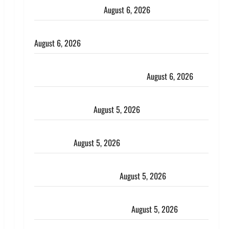
भाई से मिलने जा रहा था
August 6, 2026
Monsoon Special : मानसून के महीने में रखे सेहत का ख्याल
August 6, 2026
Dehradun: साइबर ठगों ने बुजुर्ग को लगाया लाखों का चूना,
डिजिटल अरेस्ट कर ठग लिए ₹13 लाख
August 6, 2026
Uttarakhand : प्रदेश के इन जिलों में बारिश का अलर्ट, जानें
कहां-कहां बरसेंगे मेघ
August 5, 2026
Hindi Horror Story : जंगल की प्रेतात्मा (The Spirit of
the Jungle)
August 5, 2026
पिथौरागढ़ पुलिस का बड़ा एक्शन, जंतर-मंतर पर इस्तीफा
लहराने वाला शेर सिंह बर्खास्त
August 5, 2026
लगान-गजनी फेम एक्टर प्रदीप रावत का निधन, ‘महाभारत’ में
निभाया था अश्वत्थामा का किरदार
August 5, 2026