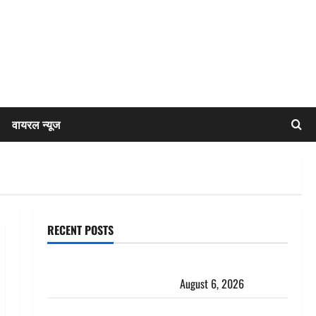
वायरल न्यूज
RECENT POSTS
Chamoli : उफनते गधेरे के पास नवजात को छोड़ा, रोने की
आवाज सुन ग्रामीणों ने बचाई जान
August 6, 2026
अतीक अहमद के छोटे बेटे की सड़क हादसे में मौत, जेल में बंद