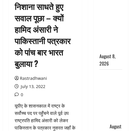
निशाना साधते हुए
सड़ती रही
लाश, बंद
सवाल पूछा – क्यों
कमरे से मिला
हामिद अंसारी ने
कंकाल, बेटी,
रिश्तेदार और
पाकिस्तानी पत्रकार
पड़ोसी सब
बेखबर
को पांच बार भारत
August 8,
बुलाया ?
2026
देहरादून में
Rastradhwani
भाजपा की
July 13, 2022
बड़ी बैठक,
0
मुख्यमंत्री
धामी ने
यूपीए के शासनकाल में राष्ट्र के
कार्यकर्ताओं
सर्वोच्च पद पर पहुँचने वाले पूर्व उप
से किया
राष्ट्रपति हामिद अंसारी को लेकर
संवाद
August
पाकिस्तान के पत्रकार नुसरत जहाँ के