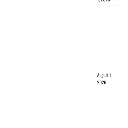
Nainital:
छेड़छाड़ करने
वालों को
सिखाया
सबक,
मनचलों का
मुंह किया
काला, लगाई
कंडाली
August 1,
2026
संसद परिसर
में भगवा पहन
पप्पू यादव की
नौटंकी, संत
समाज ने