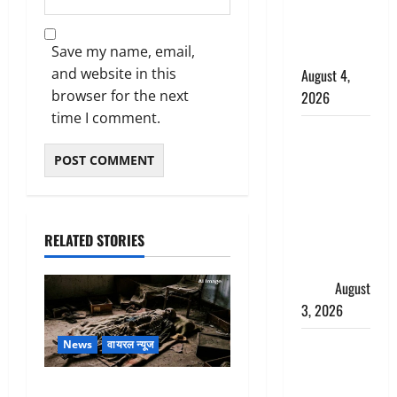
साल की
नाबालिग बेटी
Save my name, email,
की सौदेबाज
and website in this
August 4,
browser for the next
2026
time I comment.
Haridwar :
धर्मनगरी में
हर-हर महादेव
की गूंज,
शिवालयों में
RELATED STORIES
उमड़ा
श्रद्धालुओं का
सैलाब
August
3, 2026
पूर्व MP
News
वायरल न्यूज
बृजभूषण शरण
सिंह को बड़ी
एक साल तक सड़ती रही लाश,