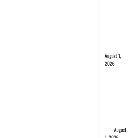
सृष्टि कंडारी
मौत मामले में
बड़ा एक्शन,
दून पुलिस ने
पति और ननद
को किया
गिरफ्तार
August 1,
2026
Andhra
Pradesh:
मौत के बाद
जिंदा हुई
महिला, अंतिम
संस्कार से
पहले लौटी
सांस
August
1, 2026