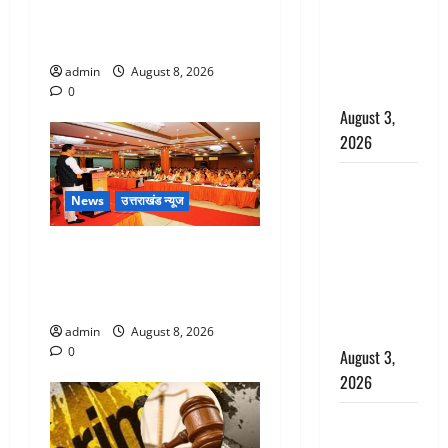
राहत, कोर्ट ने
बंद कमरे से मिला कंकाल, बेटी,
यौन उत्पीड़न
रिश्तेदार और पड़ोसी सब बेखबर
मामले में किया
admin
August 8, 2026
बाइज्जत बरी
0
August 3,
2026
जल्द अमीर
News
उत्तराखंड न्यूज
बनने की चाह
में बन गया
देहरादून में भाजपा की बड़ी बैठक,
चोर, दून
मुख्यमंत्री धामी ने कार्यकर्ताओं से
पुलिस ने 11
किया संवाद
दोपहिया वाहन
बरामद किए
admin
August 8, 2026
0
August 3,
2026
हिन्दू सनातन
संस्कृति में