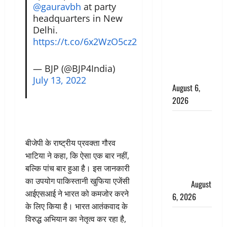
@gauravbh
at party
के छोटे बेटे
headquarters in New
की सड़क
Delhi.
हादसे में मौत,
https://t.co/6x2WzO5cz2
जेल में बंद भाई
से मिलने जा
— BJP (@BJP4India)
रहा था
July 13, 2022
August 6,
2026
Monsoon
Special :
बीजेपी के राष्ट्रीय प्रवक्ता गौरव
मानसून के
भाटिया ने कहा, कि ऐसा एक बार नहीं,
महीने में रखे
बल्कि पांच बार हुआ है। इस जानकारी
सेहत का
का उपयोग पाकिस्तानी खुफिया एजेंसी
ख्याल
August
आईएसआई ने भारत को कमजोर करने
6, 2026
के लिए किया है। भारत आतंकवाद के
Dehradun:
विरुद्ध अभियान का नेतृत्व कर रहा है,