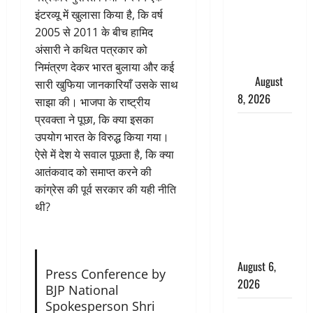
परीक्षण,
इंटरव्यू में खुलासा किया है, कि वर्ष
4000 किमी
2005 से 2011 के बीच हामिद
दूर बैठे दुश्मनों
अंसारी ने कथित पत्रकार को
की अब खैर
निमंत्रण देकर भारत बुलाया और कई
नहीं
August
सारी खुफिया जानकारियाँ उसके साथ
8, 2026
साझा की। भाजपा के राष्ट्रीय
प्रवक्ता ने पूछा, कि क्या इसका
Chamoli :
उपयोग भारत के विरुद्ध किया गया।
उफनते गधेरे
ऐसे में देश ये सवाल पूछता है, कि क्या
के पास
आतंकवाद को समाप्त करने की
नवजात को
कांग्रेस की पूर्व सरकार की यही नीति
छोड़ा, रोने की
थी?
आवाज सुन
ग्रामीणों ने
बचाई जान
August 6,
Press Conference by
2026
BJP National
Spokesperson Shri
अतीक अहमद