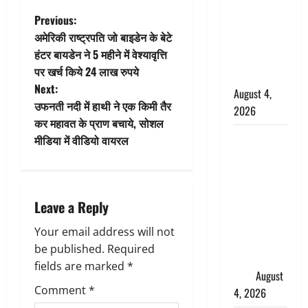
कांवड़ियों का
P
Previous:
स्वागत,
अमेरिकी राष्ट्रपति जो बाइडेन के बेटे
शिवभक्तों पर
o
हंटर बायडेन ने 5 महीने में वेश्यावृत्ति
हेलीकाॅप्टर से
पर खर्च किये 24 लाख रुपये
s
पुष्पवर्षा
Next:
August 4,
t
उफनती नदी में हाथी ने एक किमी तैर
2026
कर महावत के प्राण बचाये, सोशल
n
तमिलनाडु में
मीडिया में वीडियो वायरल
डबल मीनिंग
a
कमेंट को
लेकर बवाल,
v
Leave a Reply
उदयनिधि
i
स्टालिन को
Your email address will not
पुलिस ने
g
be published.
Required
हिरासत में
fields are marked
*
लिया
August
a
Comment
*
4, 2026