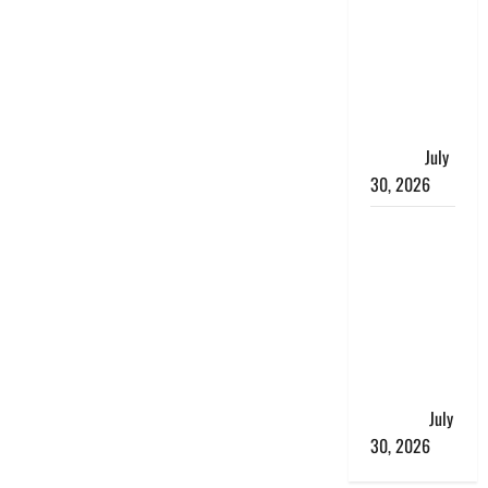
भारत सरकार
ने ₹10 और
₹20 के
प्लास्टिक नोट
के ट्रायल को
दी मंजूरी
July
30, 2026
नशा तस्करों
के खिलाफ
चंपावत पुलिस
का एक्शन, ₹1
करोड़ कीमत
की स्मैक
बरामद, 2
गिरफ्तार,
July
30, 2026