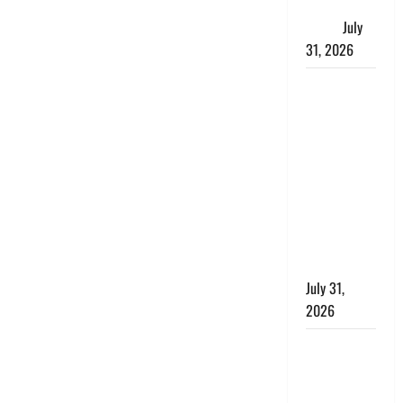
जताई घोर
आपत्ति
July
31, 2026
Haldwani:
युवती ने
मुस्लिम युवक
पर पहचान
छिपाने का
लगाया आरोप,
शादी का
झांसा देकर
किया दुष्कर्म
July 31,
2026
Benefits of
Neem :
आयुर्वेद में नीम