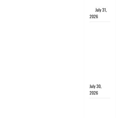
के लाभकारी
गुण
July 31,
2026
CM धामी ने
की
हेल्पलाइन-1905
की समीक्षा,
लंबित
शिकायतों के
त्वरित
निस्तारण के
दिए निर्देश
July 30,
2026
करेंसी
व्यवस्था में
बड़ा बदलाव: