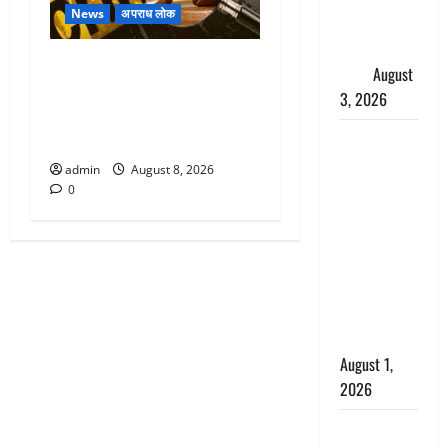
News
अपराध लोक
शिखा बंधन
का वैज्ञानिक
Dehradun : वंशिका बंसल
महत्व
August
हत्याकांड में दोषी को आजीवन
3, 2026
कारावास, 25 हजार का अर्थदंड
Haridwar :
भी लगाया
सनातन के
admin
August 8, 2026
अपमान पर
0
भड़के CM
धामी, बोले-
‘पप्पू’ गैंग ने
भगवाधारियों
का उड़ाया
मजाक’
August 1,
2026
Dehradun :