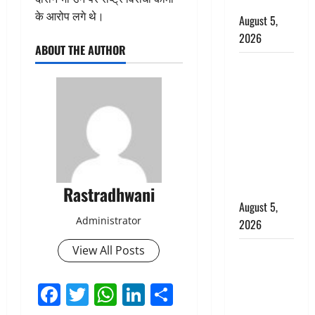
बर्खास्त
के आरोप लगे थे।
August 5,
2026
ABOUT THE AUTHOR
लगान-गजनी
फेम एक्टर
प्रदीप रावत
का निधन,
‘महाभारत’ में
निभाया था
अश्वत्थामा का
किरदार
Rastradhwani
August 5,
Administrator
2026
View All Posts
Haridwar :
CM धामी ने
Facebook
Twitter
WhatsApp
LinkedIn
Share
चरण धोकर
किया