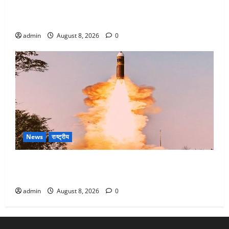
Dehradun : वंशिका बंसल हत्याकांड में दोषी को आजीवन
कारावास, 25 हजार का अर्थदंड भी लगाया
admin
August 8, 2026
0
News
राष्ट्रीय
भारत ने किया अग्नि-4 बैलिस्टिक मिसाइल का सफल परीक्षण,
4000 किमी दूर बैठे दुश्मनों की अब खैर नहीं
admin
August 8, 2026
0