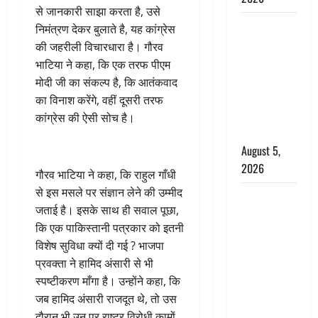
से जानकारी साझा करता है, उसे
Hindi
निमंत्रण देकर बुलाते है, यह कांग्रेस
Horror
की जहरीली विचारधारा है। गौरव
Story : जंगल
भाटिया ने कहा, कि एक तरफ पीएम
की प्रेतात्मा
मोदी जी का संकल्प है, कि आतंकवाद
(The Spirit
का विनाश करेंगे, वहीं दूसरी तरफ
of the
कांग्रेस की ऐसी सोच है।
Jungle)
August 5,
2026
गौरव भाटिया ने कहा, कि राहुल गाँधी
से इस मसले पर संज्ञान लेने की उम्मीद
पिथौरागढ़
जताई है। इसके साथ ही सवाल पूछा,
पुलिस का
कि एक पाकिस्तानी पत्रकार को इतनी
बड़ा एक्शन,
विशेष सुविधा क्यों दी गई ? भाजपा
जंतर-मंतर पर
प्रवक्ता ने हामिद अंसारी से भी
इस्तीफा
स्पष्टीकरण माँगा है। उन्होंने कहा, कि
लहराने वाला
जब हामिद अंसारी राजदूत थे, तो उस
शेर सिंह
दौरान भी उन पर राष्ट्र विरोधी कामों