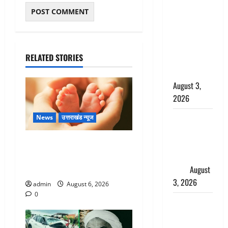
बनने की चाह
में बन गया
चोर, दून
पुलिस ने 11
RELATED STORIES
दोपहिया वाहन
बरामद किए
August 3,
2026
हिन्दू सनातन
News
उत्तराखंड न्यूज
संस्कृति में
Chamoli : उफनते गधेरे के पास
शिखा बंधन
नवजात को छोड़ा, रोने की आवाज
का वैज्ञानिक
सुन ग्रामीणों ने बचाई जान
महत्व
August
3, 2026
admin
August 6, 2026
0
Haridwar :
सनातन के