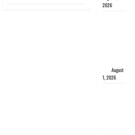
2026
Andhra
Pradesh:
मौत के बाद
जिंदा हुई
महिला, अंतिम
संस्कार से
पहले लौटी
सांस
August
1, 2026
Nainital:
छेड़छाड़ करने
वालों को
सिखाया
सबक,
मनचलों का
मुंह किया