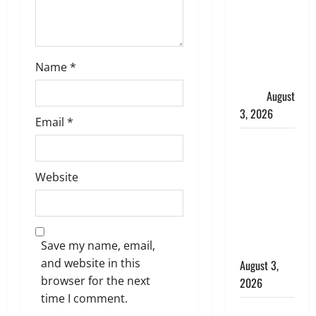
हर-हर महादेव
की गूंज,
शिवालयों में
उमड़ा
Name
*
श्रद्धालुओं का
सैलाब
August
3, 2026
Email
*
पूर्व MP
बृजभूषण शरण
सिंह को बड़ी
Website
राहत, कोर्ट ने
यौन उत्पीड़न
मामले में किया
Save my name, email,
बाइज्जत बरी
and website in this
August 3,
browser for the next
2026
time I comment.
जल्द अमीर