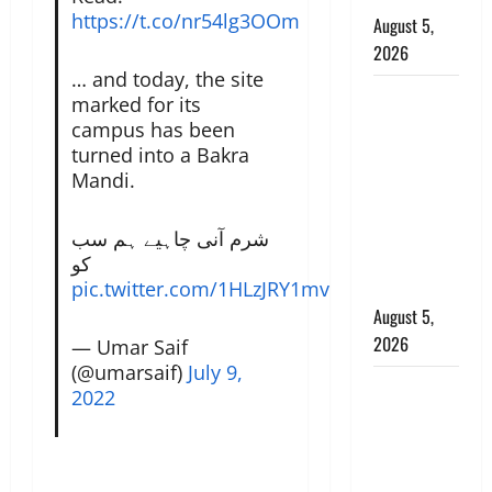
https://t.co/nr54lg3OOm
August 5,
2026
… and today, the site
पिथौरागढ़
marked for its
पुलिस का
campus has been
बड़ा एक्शन,
turned into a Bakra
जंतर-मंतर पर
Mandi.
इस्तीफा
लहराने वाला
شرم آنی چاہیے ہم سب
शेर सिंह
کو
pic.twitter.com/1HLzJRY1mv
बर्खास्त
August 5,
2026
— Umar Saif
(@umarsaif)
July 9,
लगान-गजनी
2022
फेम एक्टर
प्रदीप रावत
का निधन,