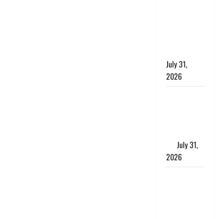
छिपाने का
लगाया आरोप,
शादी का
झांसा देकर
किया दुष्कर्म
July 31,
2026
Benefits of
Neem :
आयुर्वेद में नीम
के लाभकारी
गुण
July 31,
2026
CM धामी ने
की
हेल्पलाइन-1905
की समीक्षा,