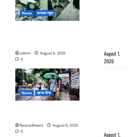
अपमान पर
भड़के CM
News
वायरल न्यूज
धामी, बोले-
‘पप्पू’ गैंग ने
अतीक अहमद के छोटे बेटे की
भगवाधारियों
सड़क हादसे में मौत, जेल में बंद
का उड़ाया
भाई से मिलने जा रहा था
मजाक’
August 1,
admin
August 6, 2026
0
2026
Dehradun :
सृष्टि कंडारी
मौत मामले में
News
खाना पीना
बड़ा एक्शन,
दून पुलिस ने
Monsoon Special : मानसून के
पति और ननद
महीने में रखे सेहत का ख्याल
को किया
Rastradhwani
August 6, 2026
गिरफ्तार
0
August 1,