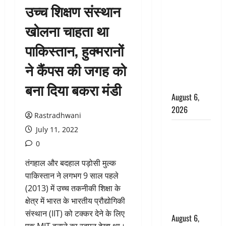
उच्च शिक्षण संस्थान
उफनते गधेरे
के पास
खोलना चाहता था
नवजात को
पाकिस्तान, हुक्मरानों
छोड़ा, रोने की
आवाज सुन
ने कैंपस की जगह को
ग्रामीणों ने
बचाई जान
बना दिया बकरा मंडी
August 6,
2026
Rastradhwani
अतीक अहमद
July 11, 2022
के छोटे बेटे
0
की सड़क
तंगहाल और बदहाल पड़ोसी मुल्क
हादसे में मौत,
पाकिस्तान ने लगभग 9 साल पहले
जेल में बंद भाई
(2013) में उच्च तकनीकी शिक्षा के
से मिलने जा
क्षेत्र में भारत के भारतीय प्रौद्योगिकी
रहा था
संस्थान (IIT) को टक्कर देने के लिए
August 6,