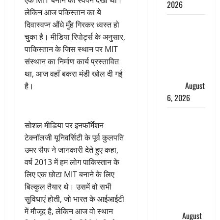
एक MIT बनाने का स्वपन देखा था।
2026
लेकिन आज पकिस्तान का ये
Monsoon
दिवास्वप्न औंधे मुँह गिरकर ध्वस्त हो
Special :
चुका है। मीडिया रिपोर्ट्स के अनुसार,
मानसून के
पाकिस्तान के जिस स्थान पर MIT
महीने में रखे
संस्थान का निर्माण कार्य प्रस्तावित
सेहत का
था, आज वहाँ बकरा मंडी खोल दी गई
ख्याल
August
है।
6, 2026
Dehradun:
सोशल मीडिया पर इनफॉर्मेशन
साइबर ठगों ने
टेक्नॉलजी यूनिवर्सिटी के पूर्व कुलपति
बुजुर्ग को
उमर सैफ ने जानकारी देते हुए कहा,
लगाया लाखों
वर्ष 2013 में हम लोग पाकिस्तान के
का चूना,
लिए एक छोटा MIT बनाने के लिए
डिजिटल
बिल्कुल तैयार थे। उसमें वो सभी
अरेस्ट कर
सुविधाएं होती, जो भारत के आईआईटी
ठग लिए ₹13
में मौजूद है, लेकिन आज वो स्थान
लाख
August