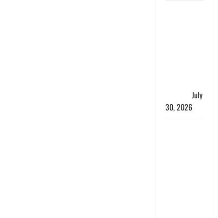
नशा तस्करों
के खिलाफ
चंपावत पुलिस
का एक्शन, ₹1
करोड़ कीमत
की स्मैक
बरामद, 2
गिरफ्तार,
July
30, 2026
रिश्तों का
कत्ल : बिना
हाथ धोये
खाना परोसने
पर हैवान बना
देवर, भाभी का
सिर धड़ से
किया अलग