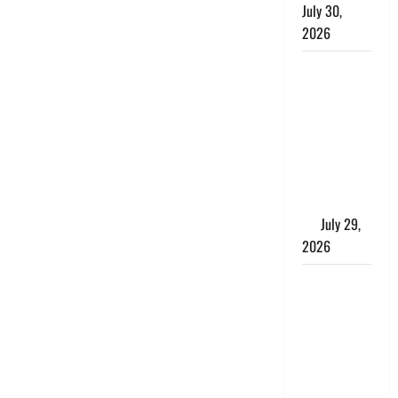
July 30,
2026
Uttarakhand
: राज्य में
मूसलाधार
बारिश का
अलर्ट, इन
जिलों में
जमकर बरसेंगे
मेघ
July 29,
2026
विश्व बाघ
दिवस पर CM
धामी का
संबोधन, कहा-
‘जंगल
सुरक्षित, तो