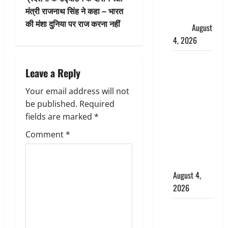
फैजान ने
मंत्री राजनाथ सिंह ने कहा – भारत
a
लगाए संगीन
की मंशा दुनिया पर राज करना नहीं
आरोप
August
v
4, 2026
i
Dehradun :
Leave a Reply
अपहरण की
g
घटना का
Your email address will not
खुलासा,
a
be published.
Required
कलयुगी मां
fields are marked
*
t
निकली 15
Comment
*
साल की
i
नाबालिग बेटी
की सौदेबाज
o
August 4,
n
2026
Haridwar :
धर्मनगरी में