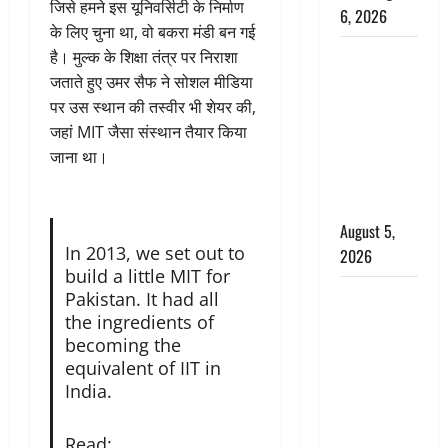
जिसे हमने इस यूनिवर्सिटी के निर्माण
6, 2026
के लिए चुना था, वो बकरा मंडी बन गई
Uttarakhand
है। मुल्क के शिक्षा तंत्र पर निराशा
: प्रदेश के इन
जताते हुए उमर सैफ ने सोशल मीडिया
जिलों में
पर उस स्थान की तस्वीर भी शेयर की,
बारिश का
जहां MIT जैसा संस्थान तैयार किया
अलर्ट, जानें
जाना था।
कहां-कहां
बरसेंगे मेघ
August 5,
In 2013, we set out to
2026
build a little MIT for
Hindi
Pakistan. It had all
Horror
the ingredients of
becoming the
Story : जंगल
equivalent of IIT in
की प्रेतात्मा
India.
(The Spirit
of the
Read:
Jungle)