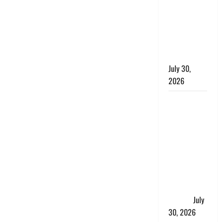
लंबित
शिकायतों के
त्वरित
निस्तारण के
दिए निर्देश
July 30,
2026
करेंसी
व्यवस्था में
बड़ा बदलाव:
भारत सरकार
ने ₹10 और
₹20 के
प्लास्टिक नोट
के ट्रायल को
दी मंजूरी
July
30, 2026