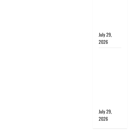
बाघ और
प्रकृति का
संतुलन भी
रहेगा सुरक्षित’
July 29,
2026
राहुल गांधी के
बयान पर
लोकसभा में
भारी हंगामा,
संसदीय कार्य
मंत्री ने जताई
आपत्ति, बोले-
माफी मांगो
July 29,
2026