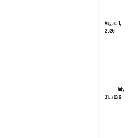
काला, लगाई
कंडाली
August 1,
2026
संसद परिसर
में भगवा पहन
पप्पू यादव की
नौटंकी, संत
समाज ने
जताई घोर
आपत्ति
July
31, 2026
Haldwani:
युवती ने
मुस्लिम युवक
पर पहचान