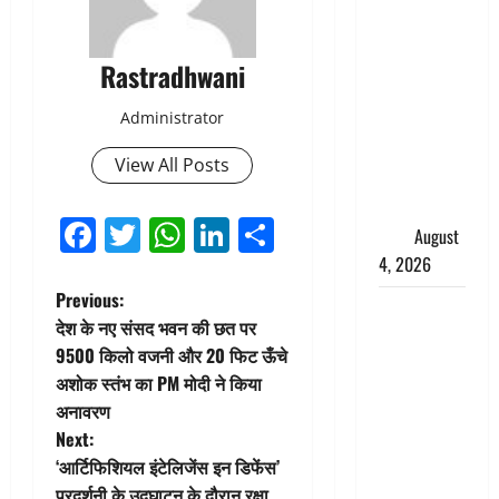
तमिलनाडु में
डबल मीनिंग
Rastradhwani
कमेंट को
लेकर बवाल,
Administrator
उदयनिधि
स्टालिन को
View All Posts
पुलिस ने
हिरासत में
Facebook
Twitter
WhatsApp
LinkedIn
Share
लिया
August
4, 2026
P
Previous:
‘अभिजीत
देश के नए संसद भवन की छत पर
दिपके को
o
9500 किलो वजनी और 20 फिट ऊँचे
तुरंत करो
अशोक स्तंभ का PM मोदी ने किया
s
गिरफ्तार’,
अनावरण
सोशल
t
Next:
मीडिया
‘आर्टिफिशियल इंटेलिजेंस इन डिफेंस’
इन्फ्लुएंसर
n
प्रदर्शनी के उद्घाटन के दौरान रक्षा