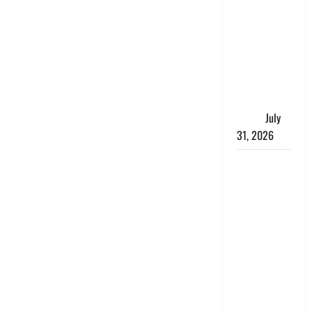
संसद परिसर
में भगवा पहन
पप्पू यादव की
नौटंकी, संत
समाज ने
जताई घोर
आपत्ति
July
31, 2026
Haldwani:
युवती ने
मुस्लिम युवक
पर पहचान
छिपाने का
लगाया आरोप,
शादी का
झांसा देकर
किया दुष्कर्म