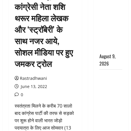
कांग्रेसी नेता शशि
आशिक संग
मिलकर
थरूर महिला लेखक
सिलबट्टे से
और ‘स्ट्रॉबेरी’ के
कुचला पति
का सिर,
साथ नजर आये,
अफेयर में बन
रहा था रोड़ा
सोशल मीडिया पर हुए
August 9,
जमकर ट्रोल
2026
Dehradun:
Rastradhwani
CM धामी के
June 13, 2022
नेतृत्व में
0
‘तिरंगा यात्रा’
का भव्य
स्वतंत्रता मिलने के करीब 70 सालो
आयोजन,
बाद कांग्रेस पार्टी की तरफ से सड़को
भारत माता के
पर शुरू होने वाली भारत जोड़ो
जयकारों से
पदयात्रा के लिए आज सोमवार (13