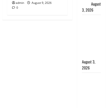
admin
August 9, 2026
सैलाब
August
0
3, 2026
पूर्व MP
बृजभूषण शरण
सिंह को बड़ी
राहत, कोर्ट ने
यौन उत्पीड़न
मामले में किया
बाइज्जत बरी
August 3,
2026
जल्द अमीर
बनने की चाह
में बन गया
चोर, दून
पुलिस ने 11
दोपहिया वाहन