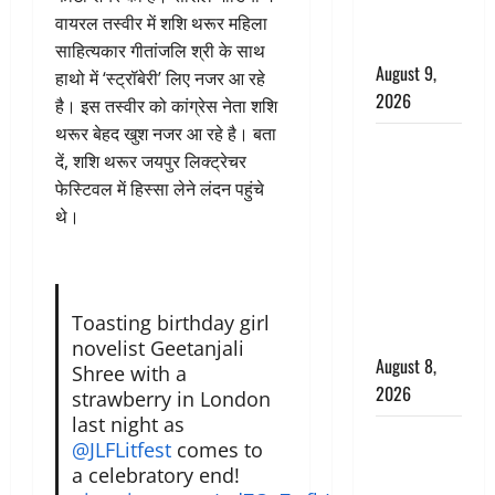
है, चॉकलेट
वायरल तस्वीर में शशि थरूर महिला
का सेवन
साहित्यकार गीतांजलि श्री के साथ
August 9,
हाथो में ‘स्ट्रॉबेरी’ लिए नजर आ रहे
2026
है। इस तस्वीर को कांग्रेस नेता शशि
थरूर बेहद खुश नजर आ रहे है। बता
एक साल तक
दें, शशि थरूर जयपुर लिक्ट्रेचर
सड़ती रही
फेस्टिवल में हिस्सा लेने लंदन पहुंचे
लाश, बंद
थे।
कमरे से मिला
कंकाल, बेटी,
रिश्तेदार और
पड़ोसी सब
Toasting birthday girl
बेखबर
novelist Geetanjali
August 8,
Shree with a
2026
strawberry in London
last night as
देहरादून में
@JLFLitfest
⁩ comes to
भाजपा की
a celebratory end!
बड़ी बैठक,