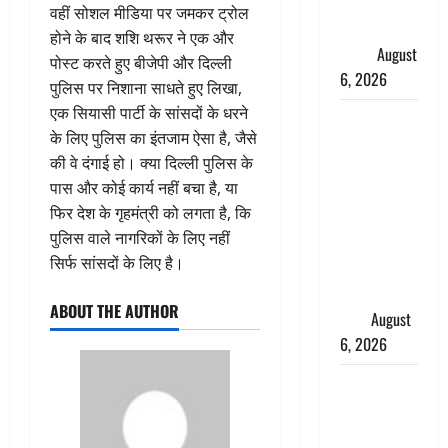
महीने में रखे
वहीं सोशल मीडिया पर जमकर ट्रोल
सेहत का
होने के बाद शशि थरूर ने एक और
ख्याल
August
पोस्ट करते हुए बीजेपी और दिल्ली
6, 2026
पुलिस पर निशाना साधते हुए लिखा,
एक सियासी पार्टी के सांसदों के धरने
Dehradun:
के लिए पुलिस का इंतजाम ऐसा है, जैसे
साइबर ठगों ने
की वे दंगाई हो। क्या दिल्ली पुलिस के
बुजुर्ग को
पास और कोई कार्य नहीं बचा है, या
लगाया लाखों
फिर देश के गृहमंत्री को लगता है, कि
का चूना,
पुलिस वाले नागरिकों के लिए नहीं
डिजिटल
सिर्फ सांसदों के लिए है।
अरेस्ट कर
ठग लिए ₹13
ABOUT THE AUTHOR
लाख
August
6, 2026
Uttarakhand
: प्रदेश के इन
जिलों में