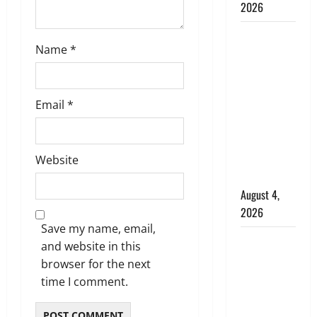
2026
Haridwar :
Name
*
CM धामी ने
चरण धोकर
किया
Email
*
कांवड़ियों का
स्वागत,
शिवभक्तों पर
हेलीकाॅप्टर से
Website
पुष्पवर्षा
August 4,
2026
Save my name, email,
तमिलनाडु में
and website in this
डबल मीनिंग
browser for the next
कमेंट को
time I comment.
लेकर बवाल,
उदयनिधि