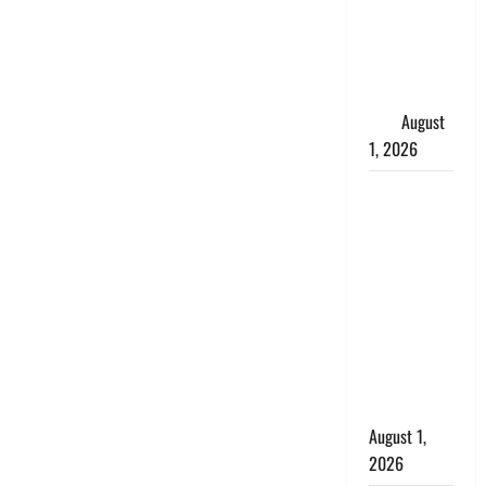
जिंदा हुई
महिला, अंतिम
संस्कार से
पहले लौटी
सांस
August
1, 2026
Nainital:
छेड़छाड़ करने
वालों को
सिखाया
सबक,
मनचलों का
मुंह किया
काला, लगाई
कंडाली
August 1,
2026