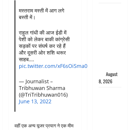
भारत ने किया
मस्तराम मस्ती में आग लगे
अग्नि-4
बस्ती में।
बैलिस्टिक
मिसाइल का
राहुल गांधी की आज ईडी में
सफल
पेशी को लेकर बाकी कांग्रेसी
परीक्षण,
सड़कों पर संघर्ष कर रहे हैं
4000 किमी
और दूसरी ओर शशि थरूर
साहब….
दूर बैठे दुश्मनों
pic.twitter.com/xF6sOiSma0
की अब खैर
नहीं
August
— Journalist –
8, 2026
Tribhuwan Sharma
Chamoli :
(@TriTribhuwan016)
उफनते गधेरे
June 13, 2022
के पास
नवजात को
छोड़ा, रोने की
वहीं एक अन्य यूजर प्रयाग ने एक मीम
आवाज सुन