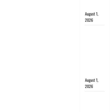
का उड़ाया
मजाक’
August 1,
2026
Dehradun :
सृष्टि कंडारी
मौत मामले में
बड़ा एक्शन,
दून पुलिस ने
पति और ननद
को किया
गिरफ्तार
August 1,
2026
Andhra
Pradesh:
मौत के बाद