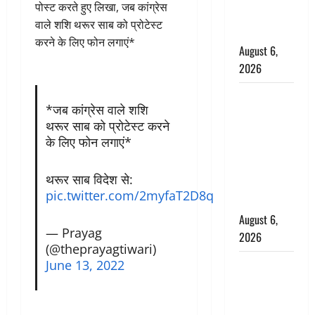
पोस्ट करते हुए लिखा, जब कांग्रेस
ग्रामीणों ने
वाले शशि थरूर साब को प्रोटेस्ट
बचाई जान
करने के लिए फोन लगाएं*
August 6,
2026
अतीक अहमद
*जब कांग्रेस वाले शशि
के छोटे बेटे
थरूर साब को प्रोटेस्ट करने
की सड़क
के लिए फोन लगाएं*
हादसे में मौत,
जेल में बंद भाई
थरूर साब विदेश से:
से मिलने जा
pic.twitter.com/2myfaT2D8q
रहा था
August 6,
— Prayag
2026
(@theprayagtiwari)
June 13, 2022
Monsoon
Special :
मानसून के