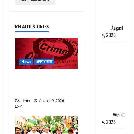
स्टालिन को
पुलिस ने
हिरासत में
RELATED STORIES
लिया
August
4, 2026
‘अभिजीत
दिपके को
तुरंत करो
News
अपराध लोक
गिरफ्तार’,
सोशल
बेटी के आशिक संग मिलकर
मीडिया
सिलबट्टे से कुचला पति का सिर,
इन्फ्लुएंसर
अफेयर में बन रहा था रोड़ा
फैजान ने
admin
August 9, 2026
लगाए संगीन
0
आरोप
August
4, 2026
Dehradun :