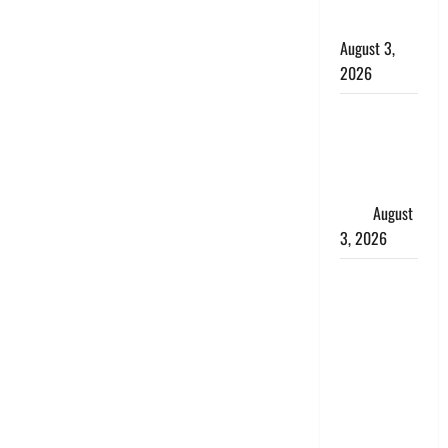
बरामद किए
August 3,
2026
हिन्दू सनातन
संस्कृति में
शिखा बंधन
का वैज्ञानिक
महत्व
August
3, 2026
Haridwar :
सनातन के
अपमान पर
भड़के CM
धामी, बोले-
‘पप्पू’ गैंग ने
भगवाधारियों