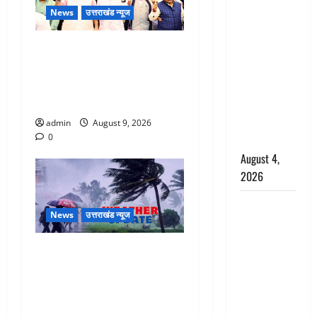
News
उत्तराखंड न्यूज
अपहरण की
घटना का
Dehradun: CM धामी के नेतृत्व में
खुलासा,
‘तिरंगा यात्रा’ का भव्य आयोजन,
कलयुगी मां
भारत माता के जयकारों से गूंजा
निकली 15
शहर
साल की
नाबालिग बेटी
admin
August 9, 2026
0
की सौदेबाज
August 4,
2026
Haridwar :
News
उत्तराखंड न्यूज
धर्मनगरी में
हर-हर महादेव
Uttarakhand : प्रदेश में तीन
की गूंज,
दिन भारी बारिश का अलर्ट, इन
शिवालयों में
जिलों में अत्यधिक वर्षा की
उमड़ा
चेतावनी
श्रद्धालुओं का