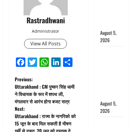
बारिश का
अलर्ट, जानें
कहां-कहां
Rastradhwani
बरसेंगे मेघ
Administrator
August 5,
2026
View All Posts
Hindi
Facebook
Twitter
WhatsApp
LinkedIn
Share
Horror
Story : जंगल
की प्रेतात्मा
P
Previous:
(The Spirit
Uttarakhand : CM पुष्कर सिंह धामी
of the
o
ने विधायक के रूप में शपथ ली,
Jungle)
मंगलवार से आरंभ होगा बजट सत्र
s
August 5,
Next:
2026
t
Uttarakhand : राज्य के नागरिको को
पिथौरागढ़
15 जून के बाद मिल सकती है भीषण
n
पुलिस का
गर्मी से राहत, 20 जून को दस्तक दे