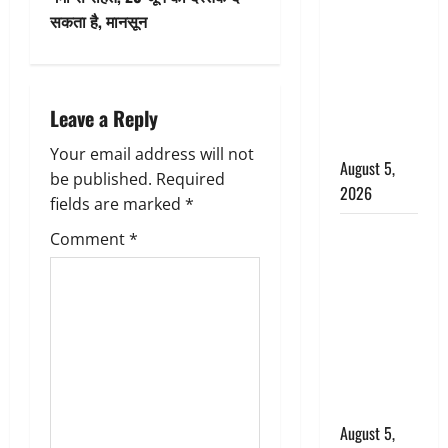
बड़ा एक्शन,
सकता है, मानसून
a
जंतर-मंतर पर
इस्तीफा
v
लहराने वाला
i
Leave a Reply
शेर सिंह
बर्खास्त
g
Your email address will not
August 5,
be published.
Required
2026
a
fields are marked
*
लगान-गजनी
t
Comment
*
फेम एक्टर
i
प्रदीप रावत
का निधन,
o
‘महाभारत’ में
निभाया था
n
अश्वत्थामा का
किरदार
August 5,