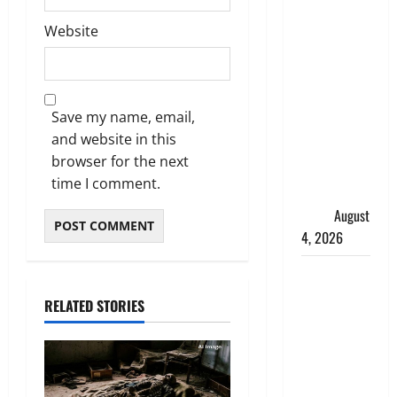
‘अभिजीत
Website
दिपके को
तुरंत करो
गिरफ्तार’,
सोशल
Save my name, email,
मीडिया
and website in this
इन्फ्लुएंसर
browser for the next
फैजान ने
time I comment.
लगाए संगीन
आरोप
August
4, 2026
Dehradun :
अपहरण की
RELATED STORIES
घटना का
खुलासा,
कलयुगी मां
निकली 15