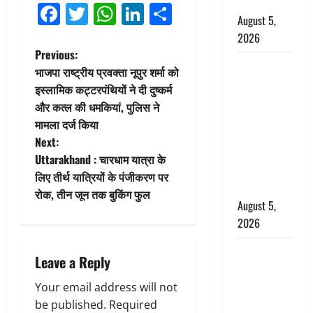
बर्खास्त
Facebook
Twitter
WhatsApp
LinkedIn
Share
August 5,
2026
P
Previous:
लगान-गजनी
भाजपा राष्ट्रीय प्रवक्ता नूपुर शर्मा को
o
फेम एक्टर
इस्लामिक कट्टरपंथियों ने दी दुष्कर्म
प्रदीप रावत
और कत्ल की धमकियां, पुलिस ने
s
का निधन,
मामला दर्ज किया
‘महाभारत’ में
t
Next:
निभाया था
Uttarakhand : चारधाम यात्रा के
n
अश्वत्थामा का
लिए तीर्थ यात्रियों के पंजीकरण पर
किरदार
रोक, तीन जून तक बुकिंग फुल
a
August 5,
2026
v
Haridwar :
i
Leave a Reply
CM धामी ने
चरण धोकर
g
Your email address will not
किया
be published.
Required