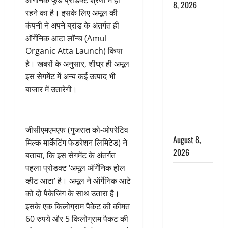
ऑर्गेनिक फूड प्रोडक्ट श्रेणी में ही
8, 2026
रहने का है। इसके लिए अमूल की
Dehradun :
कंपनी ने अपने ब्रांड के अंतर्गत ही
वंशिका बंसल
ऑर्गेनिक आटा लॉन्च (Amul
हत्याकांड में
Organic Atta Launch) किया
दोषी को
है। खबरों के अनुसार, शीघ्र ही अमूल
आजीवन
इस सेगमेंट में अन्य कई उत्पाद भी
कारावास, 25
बाजार में उतारेगी।
हजार का
अर्थदंड भी
लगाया
जीसीएमएमएफ (गुजरात को-ओपरेटिव
August 8,
मिल्क मार्केटिंग फेडरेशन लिमिटेड) ने
2026
बताया, कि इस सेगमेंट के अंतर्गत
पहला प्रोडक्ट ‘अमूल ऑर्गेनिक होल
भारत ने किया
व्हीट आटा’ है। अमूल ने ऑर्गेनिक आटे
अग्नि-4
को दो पैकेजिंग के साथ उतारा है।
बैलिस्टिक
इसके एक किलोग्राम पैकेट की कीमत
मिसाइल का
60 रुपये और 5 किलोग्राम पैकट की
सफल