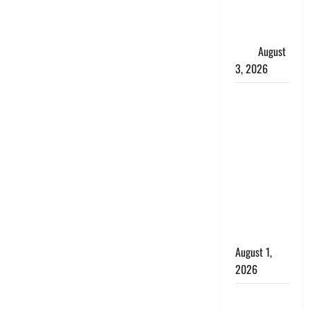
शिखा बंधन
का वैज्ञानिक
महत्व
August
3, 2026
Haridwar :
सनातन के
अपमान पर
भड़के CM
धामी, बोले-
‘पप्पू’ गैंग ने
भगवाधारियों
का उड़ाया
मजाक’
August 1,
2026
Dehradun :