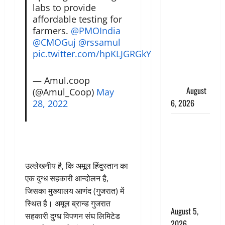
साइबर ठगों ने
labs to provide
बुजुर्ग को
affordable testing for
लगाया लाखों
farmers.
@PMOIndia
का चूना,
@CMOGuj
@rssamul
डिजिटल
pic.twitter.com/hpKLJGRGkY
अरेस्ट कर
ठग लिए ₹13
— Amul.coop
लाख
August
(@Amul_Coop)
May
6, 2026
28, 2022
Uttarakhand
: प्रदेश के इन
जिलों में
बारिश का
उल्लेखनीय है, कि अमूल हिंदुस्तान का
अलर्ट, जानें
एक दुग्ध सहकारी आन्दोलन है,
कहां-कहां
जिसका मुख्यालय आणंद (गुजरात) में
बरसेंगे मेघ
स्थित है। अमूल ब्रान्ड गुजरात
August 5,
सहकारी दुग्ध विपणन संघ लिमिटेड
2026