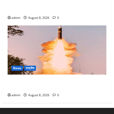
Dehradun : वंशिका बंसल हत्याकांड में दोषी को आजीवन
कारावास, 25 हजार का अर्थदंड भी लगाया
admin
August 8, 2026
0
News
राष्ट्रीय
भारत ने किया अग्नि-4 बैलिस्टिक मिसाइल का सफल परीक्षण,
4000 किमी दूर बैठे दुश्मनों की अब खैर नहीं
admin
August 8, 2026
0