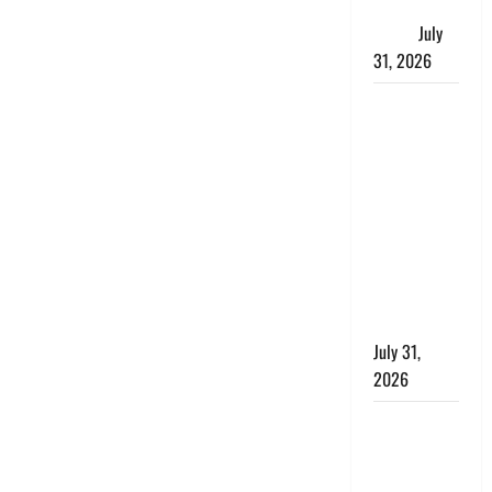
जताई घोर
आपत्ति
July
31, 2026
Haldwani:
युवती ने
मुस्लिम युवक
पर पहचान
छिपाने का
लगाया आरोप,
शादी का
झांसा देकर
किया दुष्कर्म
July 31,
2026
Benefits of
Neem :
आयुर्वेद में नीम