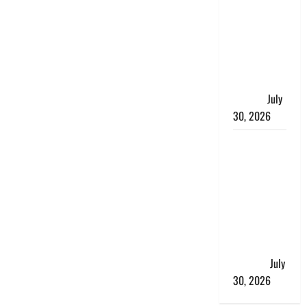
भारत सरकार
ने ₹10 और
₹20 के
प्लास्टिक नोट
के ट्रायल को
दी मंजूरी
July
30, 2026
नशा तस्करों
के खिलाफ
चंपावत पुलिस
का एक्शन, ₹1
करोड़ कीमत
की स्मैक
बरामद, 2
गिरफ्तार,
July
30, 2026