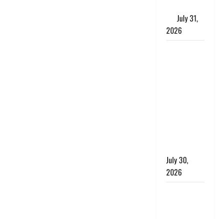
के लाभकारी
गुण
July 31,
2026
CM धामी ने
की
हेल्पलाइन-1905
की समीक्षा,
लंबित
शिकायतों के
त्वरित
निस्तारण के
दिए निर्देश
July 30,
2026
करेंसी
व्यवस्था में
बड़ा बदलाव: