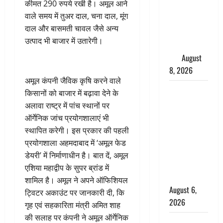
कीमत 290 रुपये रखी है। अमूल आने
परीक्षण,
वाले समय में तुअर दाल, चना दाल, मूंग
4000 किमी
दाल और बासमती चावल जैसे अन्य
दूर बैठे दुश्मनों
उत्पाद भी बाजार में उतारेगी।
की अब खैर
नहीं
August
8, 2026
अमूल कंपनी जैविक कृषि करने वाले
Chamoli :
किसानों को बाजार में बढ़ावा देने के
उफनते गधेरे
अलावा राष्ट्र में पांच स्थानों पर
के पास
ऑर्गेनिक जांच प्रयोगशालाएं भी
नवजात को
स्थापित करेगी। इस प्रकार की पहली
छोड़ा, रोने की
प्रयोगशाला अहमदाबाद में ‘अमूल फेड
आवाज सुन
डेयरी’ में निर्माणाधीन है। बात दें, अमूल
ग्रामीणों ने
एशिया महाद्वीप के सुपर ब्रांड में
बचाई जान
शामिल है। अमूल ने अपने ऑफिशियल
August 6,
ट्विटर अकाउंट पर जानकारी दी, कि
2026
गृह एवं सहकारिता मंत्री अमित शाह
की सलाह पर कंपनी ने अमूल ऑर्गेनिक
अतीक अहमद