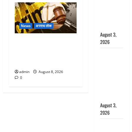
राहत, कोर्ट ने
यौन उत्पीड़न
मामले में किया
News
अपराध लोक
बाइज्जत बरी
August 3,
Dehradun : वंशिका बंसल
2026
हत्याकांड में दोषी को आजीवन
जल्द अमीर
कारावास, 25 हजार का अर्थदंड
बनने की चाह
भी लगाया
में बन गया
admin
August 8, 2026
चोर, दून
0
पुलिस ने 11
दोपहिया वाहन
बरामद किए
August 3,
2026
हिन्दू सनातन
संस्कृति में