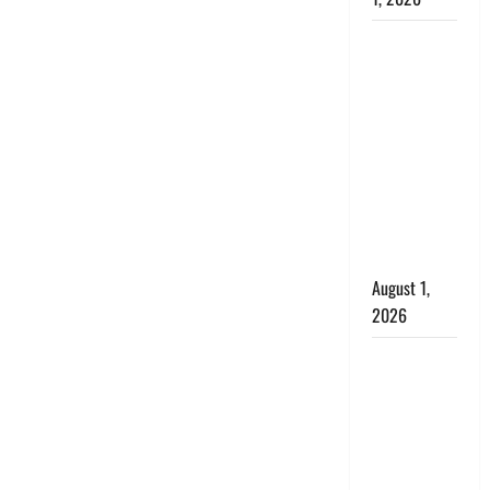
Nainital:
छेड़छाड़ करने
वालों को
सिखाया
सबक,
मनचलों का
मुंह किया
काला, लगाई
कंडाली
August 1,
2026
संसद परिसर
में भगवा पहन
पप्पू यादव की
नौटंकी, संत
समाज ने