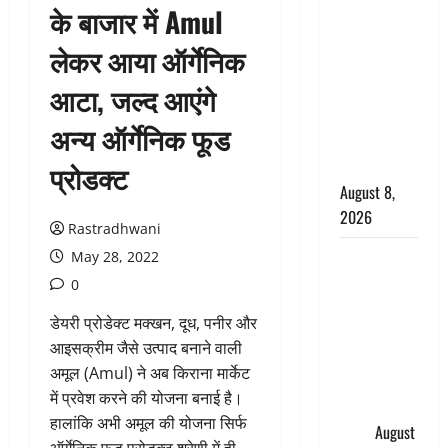
के बाजार में Amul
सड़ती रही
लाश, बंद
लेकर आया ऑर्गेनिक
कमरे से मिला
आटा, जल्द आएंगे
कंकाल, बेटी,
रिश्तेदार और
अन्य ऑर्गेनिक फूड
पड़ोसी सब
बेखबर
प्रोडक्ट
August 8,
2026
Rastradhwani
देहरादून में
May 28, 2022
भाजपा की
0
बड़ी बैठक,
डेयरी प्रोडेक्ट मक्खन, दूध, पनीर और
मुख्यमंत्री
आइसक्रीम जैसे उत्पाद बनाने वाली
धामी ने
अमूल (Amul) ने अब किराना मार्केट
कार्यकर्ताओं
में प्रवेश करने की योजना बनाई है।
से किया
हालांकि अभी अमूल की योजना सिर्फ
संवाद
August