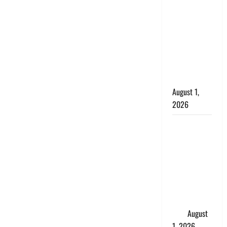
सृष्टि कंडारी
मौत मामले में
बड़ा एक्शन,
दून पुलिस ने
पति और ननद
को किया
गिरफ्तार
August 1,
2026
Andhra
Pradesh:
मौत के बाद
जिंदा हुई
महिला, अंतिम
संस्कार से
पहले लौटी
सांस
August
1, 2026