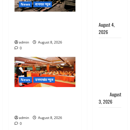
साल की
News
वायरल न्यूज
नाबालिग बेटी
की सौदेबाज
एक साल तक सड़ती रही लाश,
August 4,
बंद कमरे से मिला कंकाल, बेटी,
2026
रिश्तेदार और पड़ोसी सब बेखबर
admin
August 8, 2026
Haridwar :
0
धर्मनगरी में
हर-हर महादेव
की गूंज,
शिवालयों में
उमड़ा
News
उत्तराखंड न्यूज
श्रद्धालुओं का
सैलाब
August
देहरादून में भाजपा की बड़ी बैठक,
3, 2026
मुख्यमंत्री धामी ने कार्यकर्ताओं से
किया संवाद
पूर्व MP
admin
August 8, 2026
बृजभूषण शरण
0
सिंह को बड़ी