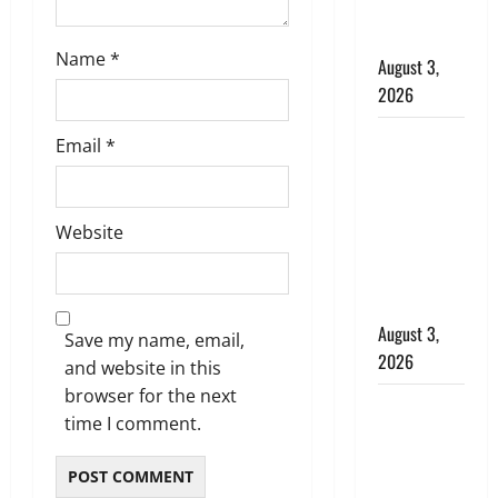
मामले में किया
बाइज्जत बरी
Name
*
August 3,
2026
जल्द अमीर
Email
*
बनने की चाह
में बन गया
चोर, दून
Website
पुलिस ने 11
दोपहिया वाहन
बरामद किए
August 3,
Save my name, email,
2026
and website in this
browser for the next
हिन्दू सनातन
time I comment.
संस्कृति में
शिखा बंधन
का वैज्ञानिक