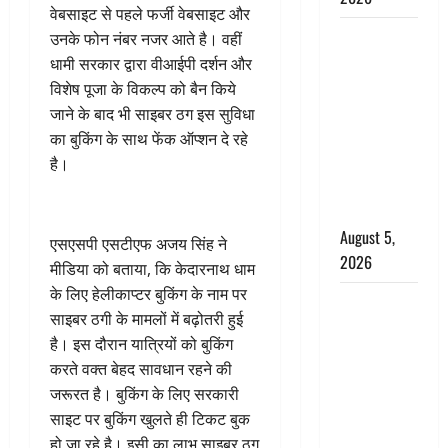
वेबसाइट से पहले फर्जी वेबसाइट और
लगान-गजनी
उनके फोन नंबर नजर आते है। वहीं
फेम एक्टर
धामी सरकार द्वारा वीआईपी दर्शन और
प्रदीप रावत
विशेष पूजा के विकल्प को बैन किये
का निधन,
जाने के बाद भी साइबर ठग इस सुविधा
‘महाभारत’ में
का बुकिंग के साथ फेंक ऑप्शन दे रहे
निभाया था
है।
अश्वत्थामा का
किरदार
August 5,
एसएसपी एसटीएफ अजय सिंह ने
2026
मीडिया को बताया, कि केदारनाथ धाम
के लिए हेलीकाप्टर बुकिंग के नाम पर
Haridwar :
साइबर ठगी के मामलों में बढ़ोतरी हुई
CM धामी ने
है। इस दौरान यात्रियों को बुकिंग
चरण धोकर
करते वक्त बेहद सावधान रहने की
किया
जरूरत है। बुकिंग के लिए सरकारी
कांवड़ियों का
साइट पर बुकिंग खुलते ही टिकट बुक
स्वागत,
हो जा रहे है। इसी का लाभ साइबर ठग