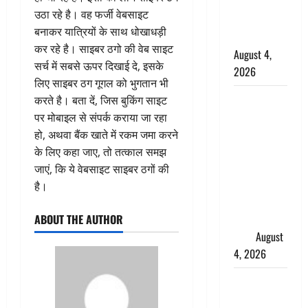
शिवभक्तों पर
उठा रहे है। वह फर्जी वेबसाइट
हेलीकाॅप्टर से
बनाकर यात्रियों के साथ धोखाधड़ी
पुष्पवर्षा
कर रहे है। साइबर ठगो की वेब साइट
August 4,
सर्च में सबसे ऊपर दिखाई दे, इसके
2026
लिए साइबर ठग गूगल को भुगतान भी
तमिलनाडु में
करते है। बता दें, जिस बुकिंग साइट
डबल मीनिंग
पर मोबाइल से संपर्क कराया जा रहा
कमेंट को
हो, अथवा बैंक खाते में रकम जमा करने
लेकर बवाल,
के लिए कहा जाए, तो तत्काल समझ
उदयनिधि
जाएं, कि ये वेबसाइट साइबर ठगों की
स्टालिन को
है।
पुलिस ने
ABOUT THE AUTHOR
हिरासत में
लिया
August
4, 2026
‘अभिजीत
दिपके को