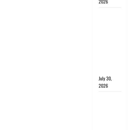
2026
CM धामी ने
की
हेल्पलाइन-1905
की समीक्षा,
लंबित
शिकायतों के
त्वरित
निस्तारण के
दिए निर्देश
July 30,
2026
करेंसी
व्यवस्था में
बड़ा बदलाव:
भारत सरकार
ने ₹10 और