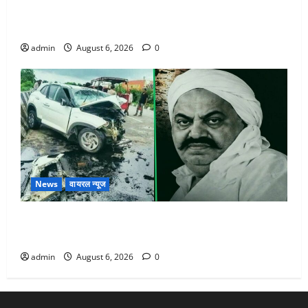
Chamoli : उफनते गधेरे के पास नवजात को छोड़ा, रोने की
आवाज सुन ग्रामीणों ने बचाई जान
admin
August 6, 2026
0
News
वायरल न्यूज
अतीक अहमद के छोटे बेटे की सड़क हादसे में मौत, जेल में बंद
भाई से मिलने जा रहा था
admin
August 6, 2026
0