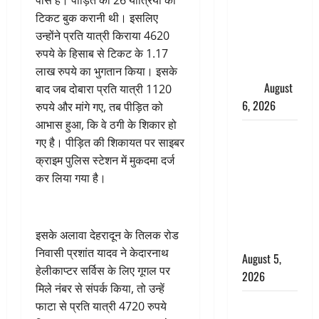
पास है। पीड़ित को 26 यात्रियों की
का चूना,
टिकट बुक करानी थी। इसलिए
डिजिटल
उन्होंने प्रति यात्री किराया 4620
अरेस्ट कर
रुपये के हिसाब से टिकट के 1.17
ठग लिए ₹13
लाख रुपये का भुगतान किया। इसके
लाख
August
बाद जब दोबारा प्रति यात्री 1120
6, 2026
रुपये और मांगे गए, तब पीड़ित को
आभास हुआ, कि वे ठगी के शिकार हो
Uttarakhand
गए है। पीड़ित की शिकायत पर साइबर
: प्रदेश के इन
क्राइम पुलिस स्टेशन में मुकदमा दर्ज
जिलों में
कर लिया गया है।
बारिश का
अलर्ट, जानें
कहां-कहां
इसके अलावा देहरादून के तिलक रोड
बरसेंगे मेघ
निवासी प्रशांत यादव ने केदारनाथ
August 5,
हेलीकाप्टर सर्विस के लिए गूगल पर
2026
मिले नंबर से संपर्क किया, तो उन्हें
Hindi
फाटा से प्रति यात्री 4720 रुपये