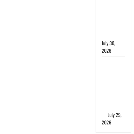
खाना परोसने
पर हैवान बना
देवर, भाभी का
सिर धड़ से
किया अलग
July 30,
2026
Uttarakhand
: राज्य में
मूसलाधार
बारिश का
अलर्ट, इन
जिलों में
जमकर बरसेंगे
मेघ
July 29,
2026