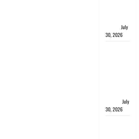
₹20 के
प्लास्टिक नोट
के ट्रायल को
दी मंजूरी
July
30, 2026
नशा तस्करों
के खिलाफ
चंपावत पुलिस
का एक्शन, ₹1
करोड़ कीमत
की स्मैक
बरामद, 2
गिरफ्तार,
July
30, 2026
रिश्तों का
कत्ल : बिना
हाथ धोये