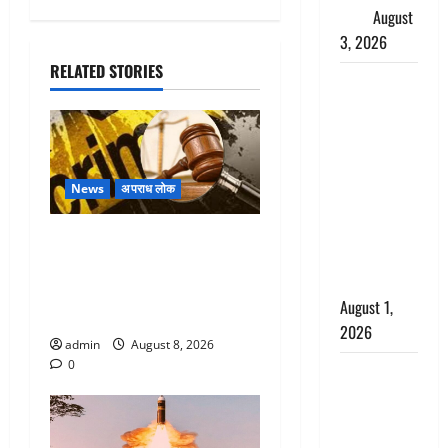
महत्व
August
3, 2026
RELATED STORIES
Haridwar :
सनातन के
अपमान पर
भड़के CM
धामी, बोले-
News
अपराध लोक
‘पप्पू’ गैंग ने
भगवाधारियों
Dehradun : वंशिका बंसल
का उड़ाया
हत्याकांड में दोषी को आजीवन
मजाक’
कारावास, 25 हजार का अर्थदंड
August 1,
भी लगाया
2026
admin
August 8, 2026
0
Dehradun :
सृष्टि कंडारी
मौत मामले में
बड़ा एक्शन,