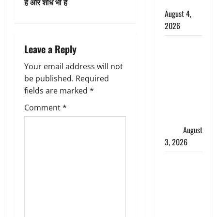
n
की सौदेबाज
है और शोध भी है
August 4,
a
2026
v
Haridwar :
Leave a Reply
धर्मनगरी में
i
Your email address will not
हर-हर महादेव
g
be published.
Required
की गूंज,
fields are marked
*
शिवालयों में
a
उमड़ा
Comment
*
श्रद्धालुओं का
t
सैलाब
August
i
3, 2026
o
पूर्व MP
बृजभूषण शरण
n
सिंह को बड़ी
राहत, कोर्ट ने
यौन उत्पीड़न