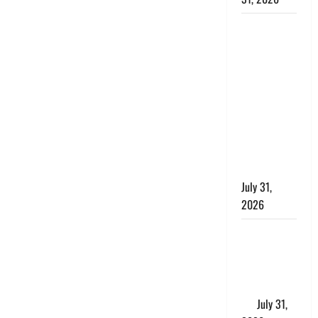
Haldwani:
युवती ने
मुस्लिम युवक
पर पहचान
छिपाने का
लगाया आरोप,
शादी का
झांसा देकर
किया दुष्कर्म
July 31,
2026
Benefits of
Neem :
आयुर्वेद में नीम
के लाभकारी
गुण
July 31,