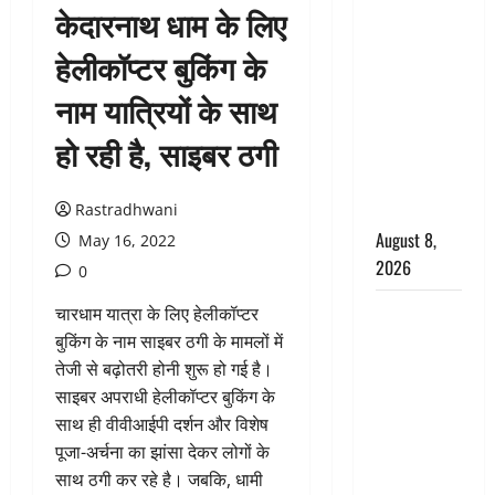
केदारनाथ धाम के लिए
वंशिका बंसल
हत्याकांड में
हेलीकॉप्टर बुकिंग के
दोषी को
नाम यात्रियों के साथ
आजीवन
कारावास, 25
हो रही है, साइबर ठगी
हजार का
अर्थदंड भी
Rastradhwani
लगाया
August 8,
May 16, 2022
2026
0
भारत ने किया
चारधाम यात्रा के लिए हेलीकॉप्टर
अग्नि-4
बुकिंग के नाम साइबर ठगी के मामलों में
बैलिस्टिक
तेजी से बढ़ोतरी होनी शुरू हो गई है।
मिसाइल का
साइबर अपराधी हेलीकॉप्टर बुकिंग के
सफल
साथ ही वीवीआईपी दर्शन और विशेष
परीक्षण,
पूजा-अर्चना का झांसा देकर लोगों के
4000 किमी
साथ ठगी कर रहे है। जबकि, धामी