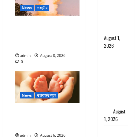
दून पुलिस ने
News
राष्ट्रीय
पति और ननद
को किया
भारत ने किया अग्नि-4 बैलिस्टिक
गिरफ्तार
मिसाइल का सफल परीक्षण, 4000
August 1,
किमी दूर बैठे दुश्मनों की अब खैर
2026
नहीं
admin
August 8, 2026
Andhra
0
Pradesh:
मौत के बाद
जिंदा हुई
महिला, अंतिम
संस्कार से
News
उत्तराखंड न्यूज
पहले लौटी
Chamoli : उफनते गधेरे के पास
सांस
August
नवजात को छोड़ा, रोने की आवाज
1, 2026
सुन ग्रामीणों ने बचाई जान
Nainital:
admin
August 6, 2026