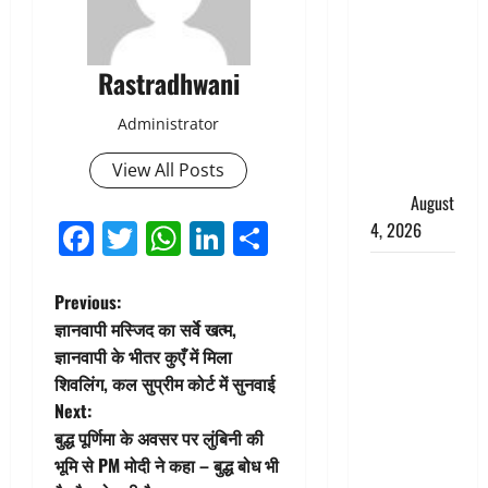
तुरंत करो
गिरफ्तार’,
सोशल
Rastradhwani
मीडिया
इन्फ्लुएंसर
Administrator
फैजान ने
View All Posts
लगाए संगीन
आरोप
August
Facebook
Twitter
WhatsApp
LinkedIn
Share
4, 2026
Dehradun :
P
अपहरण की
Previous:
घटना का
ज्ञानवापी मस्जिद का सर्वे खत्म,
o
खुलासा,
ज्ञानवापी के भीतर कुएँ में मिला
कलयुगी मां
शिवलिंग, कल सुप्रीम कोर्ट में सुनवाई
s
निकली 15
Next:
t
साल की
बुद्ध पूर्णिमा के अवसर पर लुंबिनी की
नाबालिग बेटी
भूमि से PM मोदी ने कहा – बुद्ध बोध भी