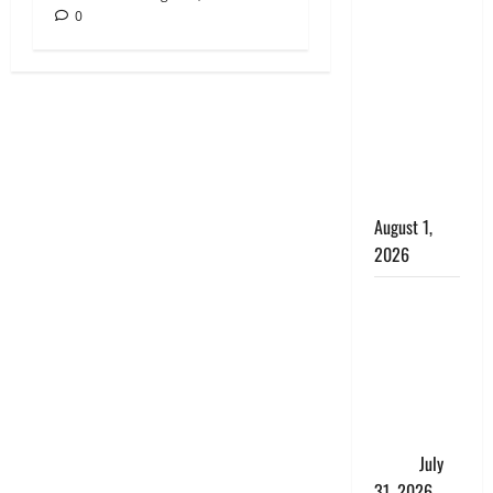
छेड़छाड़ करने
0
वालों को
सिखाया
सबक,
मनचलों का
मुंह किया
काला, लगाई
कंडाली
August 1,
2026
संसद परिसर
में भगवा पहन
पप्पू यादव की
नौटंकी, संत
समाज ने
जताई घोर
आपत्ति
July
31, 2026