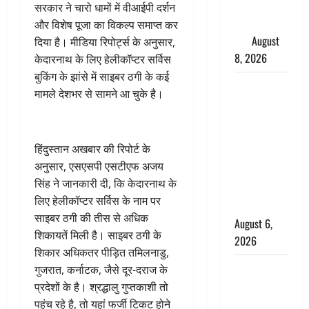
दूर बैठे दुश्मनों
सरकार ने चारो धामों में वीआईपी दर्शन
की अब खैर
और विशेष पूजा का विकल्प समाप्त कर
नहीं
August
दिया है। मीडिया रिपोर्ट्स के अनुसार,
8, 2026
केदारनाथ के लिए हेलीकॉप्टर सर्विस
बुकिंग के झांसे में साइबर ठगी के कई
Chamoli :
मामले देशभर से सामने आ चुके है।
उफनते गधेरे
के पास
नवजात को
हिंदुस्तान अखबार की रिपोर्ट के
छोड़ा, रोने की
अनुसार, एसएसपी एसटीएफ अजय
आवाज सुन
सिंह ने जानकारी दी, कि केदारनाथ के
ग्रामीणों ने
लिए हेलीकॉप्टर सर्विस के नाम पर
बचाई जान
साइबर ठगी की तीस से अधिक
August 6,
शिकायतें मिली है। साइबर ठगी के
2026
शिकार अधिकतर पीड़ित तमिलनाडु,
अतीक अहमद
गुजरात, कर्नाटक, जैसे दूर-दराज के
के छोटे बेटे
प्रदेशों के है। श्रद्धालु गुप्तकाशी तो
की सड़क
पहुंच रहे है, तो यहां फर्जी टिकट होने